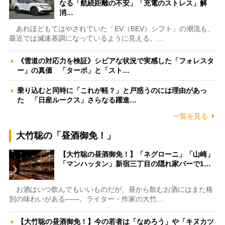
なる「航続距離の不安」「充電のストレス」解
消…
あれほどもてはやされていた「EV（BEV）シフト」の潮流も、
最近では減速基調になっているように見える。…
《雪道の対応力を検証》シビアな状況で実感した「フォレスタ
ー」の真価 「ターボ」と「スト…
乗り込むと同時に「これが軽？」と戸惑うのには理由があっ
た 「日産ルークス」さらなる躍進…
一覧を見る
大竹聡の「昼酒御免！」
【大竹聡の昼酒御免！】「ネグローニ」「山崎」
「マンハッタン」新宿三丁目の隠れ家バーで1…
お酒はいつ飲んでもいいものだが、昼から飲むお酒にはまた格
別の味わいがある――。ライター・作家の大竹…
【大竹聡の昼酒御免！】今の若者は「なめろう」や「キヌカツ