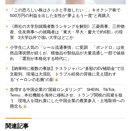
「この恐ろしい株はさっさと手放したい…」キオクシア株で
500万円の利益を出した女性が“夢よもう一度”と再購入
《商社の大学別就職者数ランキングを解剖》三菱商事、三井物
産、住友商事への就職者は「東大・早大・慶大で約6割」の現
実 3大学以外で強い大学はどこか
小学生に人気の「シール流通事情」に変調 「ボンドロ」は依
然品薄状態が続くが、模倣品や類似品が大量流通し一部で値崩
れ 「選別が本格化する時代に」
【納車時に複数の事故】テスラジャパン“多額のEV補助金”で注
文殺到、現場は大混乱 トラブル続発の背後に見え隠れす
る“イーロンの右腕”の影
急増する中国企業の“国籍ロンダリング” SHEIN、TikTok、
Temu…本社機能を海外に移転させ、トランプ関税の回避を狙
う 現地人を隠れ蓑にした中国企業の農業参入・土地取得への
懸念も
関連記事