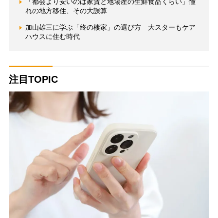
「都会より安いのは家賃と地場産の生鮮食品くらい」憧
れの地方移住、その大誤算
加山雄三に学ぶ「終の棲家」の選び方 大スターもケア
ハウスに住む時代
注目TOPIC