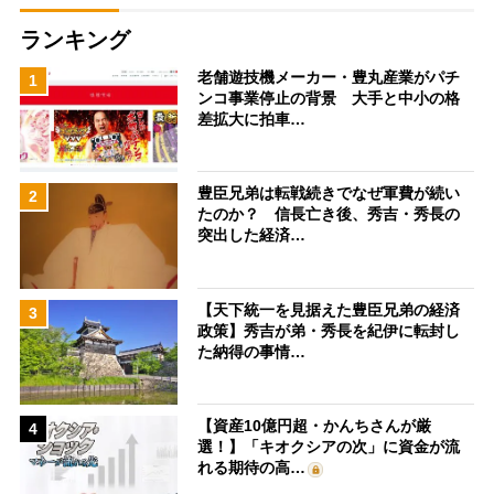
ランキング
老舗遊技機メーカー・豊丸産業がパチ
1
ンコ事業停止の背景 大手と中小の格
差拡大に拍車…
豊臣兄弟は転戦続きでなぜ軍費が続い
2
たのか？ 信長亡き後、秀吉・秀長の
突出した経済…
【天下統一を見据えた豊臣兄弟の経済
3
政策】秀吉が弟・秀長を紀伊に転封し
た納得の事情…
【資産10億円超・かんちさんが厳
4
選！】「キオクシアの次」に資金が流
れる期待の高…