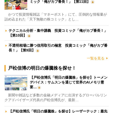
ミック「俺がカブ番長！」【第11回】
かつて投資情報雑誌「マネーポスト」にて、圧倒的な情報量が
詰め込まれた「天下無敵の株コミック」とし…
テクニカル分析・集中講義 投資コミック「俺がカブ番長！」
【第10回】
不透明相場に勝つ信用取引の極意 投資コミック「俺がカブ番
長！」【第9回】
一覧を見る
戸松信博の明日の爆騰株を探せ！
【戸松信博氏「明日の爆騰株」を探せ】トーメン
デバイス：サムスンを通じて世界のAIメモリ需
要…
新聞や雑誌など多数の金融メディアに出演するグローバルリン
クアドバイザーズ代表の戸松信博氏が、最新…
【戸松信博氏「明日の爆騰株」を探せ】レーザーテック：最先