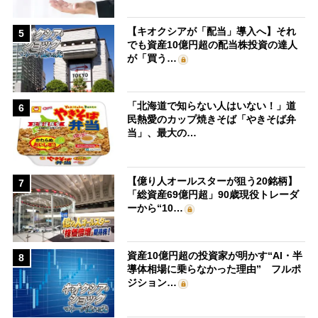
【キオクシアが「配当」導入へ】それ
5
でも資産10億円超の配当株投資の達人
が「買う…
「北海道で知らない人はいない！」道
6
民熱愛のカップ焼きそば「やきそば弁
当」、最大の…
【億り人オールスターが狙う20銘柄】
7
「総資産69億円超」90歳現役トレーダ
ーから“10…
資産10億円超の投資家が明かす“AI・半
8
導体相場に乗らなかった理由” フルポ
ジション…