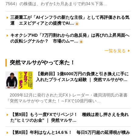
7564）の株価は、わずか1カ月あまりで約34％下落…
三菱重工が「AIインフラの新たな主役」として再評価される気
運 エヌビディアとの提携でAI…
キオクシアHD「7万円割れからの急反発」は再びの上昇局面へ
の反転シグナルか？ 市場のムー…
一覧を見る
突然マルサがやって来た！
【最終回】1億6000万円の負債と引き換えに手に
入れたプライスレスな経験 ｜ 突然マルサがや…
2009年12月に発行された元FXトレーダー・磯貝清明氏の著書
『突然マルサがやって来た！～FXで10億円稼い…
【第9回】もう一度FXでリベンジ！ 種銭は差し押さえを免れ
た”ヒミツのお金” ｜ 突然マルサ…
【第8回】年利はなんと14.6％！ 毎日5万円超の延滞税が積み