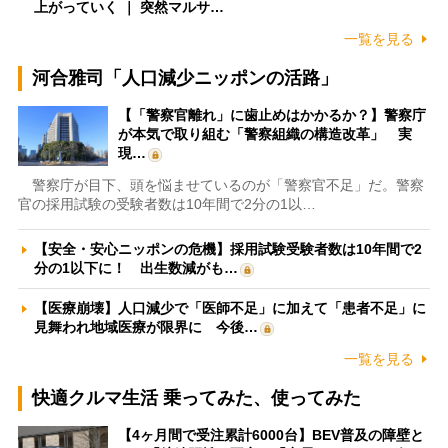
上がっていく ｜ 突然マルサ…
一覧を見る
河合雅司「人口減少ニッポンの活路」
【「警察官離れ」に歯止めはかかるか？】警察庁
が本気で取り組む「警察組織の構造改革」 実
現…
警察庁が目下、頭を悩ませているのが「警察官不足」だ。警察
官の採用試験の受験者数は10年間で2分の1以…
【安全・安心ニッポンの危機】採用試験受験者数は10年間で2
分の1以下に！ 出生数減がも…
【医療崩壊】人口減少で「医師不足」に加えて「患者不足」に
見舞われ地域医療が限界に 今後…
一覧を見る
快適クルマ生活 乗ってみた、使ってみた
【4ヶ月間で受注累計6000台】BEV普及の障壁と