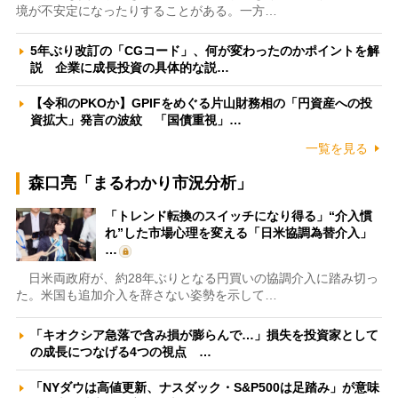
境が不安定になったりすることがある。一方…
5年ぶり改訂の「CGコード」、何が変わったのかポイントを解
説 企業に成長投資の具体的な説…
【令和のPKOか】GPIFをめぐる片山財務相の「円資産への投
資拡大」発言の波紋 「国債重視」…
一覧を見る
森口亮「まるわかり市況分析」
「トレンド転換のスイッチになり得る」“介入慣
れ”した市場心理を変える「日米協調為替介入」
…
日米両政府が、約28年ぶりとなる円買いの協調介入に踏み切っ
た。米国も追加介入を辞さない姿勢を示して…
「キオクシア急落で含み損が膨らんで…」損失を投資家として
の成長につなげる4つの視点 …
「NYダウは高値更新、ナスダック・S&P500は足踏み」が意味