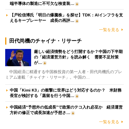
端半導体の製造に不可欠な検査装…
【戸松信博氏「明日の爆騰株」を探せ】TDK：AIインフラを支
えるキープレーヤー 成長の再評…
一覧を見る
田代尚機のチャイナ・リサーチ
厳しい経済情勢をどう打開するか？中国の下半期
の「経済運営方針」を読み解く 需要不足対策
が…
中国経済に精通する中国株投資の第一人者・田代尚機氏のプレ
ミアム連載「チャイナ・リサーチ」。中国の…
中国「Kimi K3」の衝撃に世界はどう対応するのか？ 米財務
長官が検討する「蒸留を行う中国…
中国経済“予想外の低成長”で政策のテコ入れ必至か 経済運営
方針の修正で成長加速が予想さ…
一覧を見る