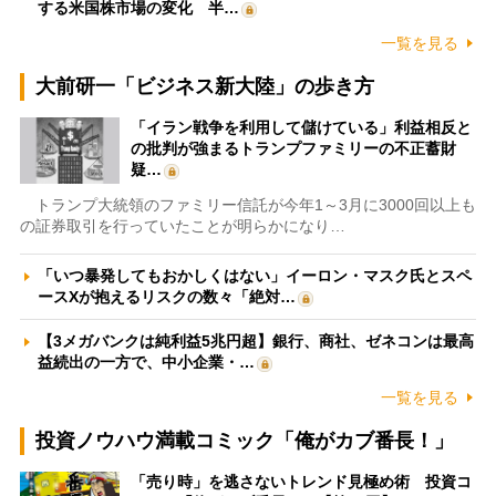
する米国株市場の変化 半…
一覧を見る
大前研一「ビジネス新大陸」の歩き方
「イラン戦争を利用して儲けている」利益相反と
の批判が強まるトランプファミリーの不正蓄財
疑…
トランプ大統領のファミリー信託が今年1～3月に3000回以上も
の証券取引を行っていたことが明らかになり…
「いつ暴発してもおかしくはない」イーロン・マスク氏とスペ
ースXが抱えるリスクの数々「絶対…
【3メガバンクは純利益5兆円超】銀行、商社、ゼネコンは最高
益続出の一方で、中小企業・…
一覧を見る
投資ノウハウ満載コミック「俺がカブ番長！」
「売り時」を逃さないトレンド見極め術 投資コ