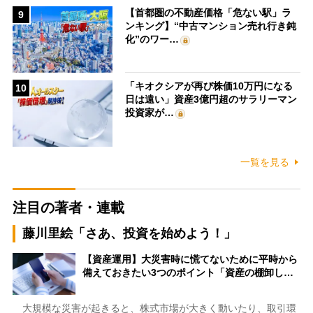
【首都圏の不動産価格「危ない駅」ラ
9
ンキング】“中古マンション売れ行き鈍
化”のワー…
「キオクシアが再び株価10万円になる
10
日は遠い」資産3億円超のサラリーマン
投資家が…
一覧を見る
注目の著者・連載
藤川里絵「さあ、投資を始めよう！」
【資産運用】大災害時に慌てないために平時から
備えておきたい3つのポイント「資産の棚卸し…
大規模な災害が起きると、株式市場が大きく動いたり、取引環