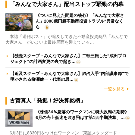
「みんなで大家さん」配当ストップ騒動の内幕
《ついに見えた問題の核心》「みんなで大家さ
ん」2000億円超不動産投資トラブル“異常なく
ら…
本誌『週刊ポスト』が追及してきた不動産投資商品「みんなで
大家さん」がいよいよ最終局面を迎えている…
【独走スクープ・みんなで大家さん】二転三転した“成田プロ
ジェクト”の計画変更の裏で起き…
【追及スクープ・みんなで大家さん】独占入手“内部議事録”で
明かされる柳瀬健一・代表の思…
一覧を見る
古賀真人「発掘！好決算銘柄」
《株価34％急落のワークマンに特大反転の期待》
6月の売上低迷を吹き飛ばす第1四半期決算、…
6月3日に8330円をつけたワークマン（東証スタンダード・