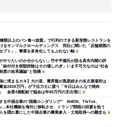
0種類以上のパン食べ放題」で行列のできる新形態レストランを
けるサンマルクホールディングス 同社に聞いた「店舗展開の
セプト」、事業を多角化してもぶれない軸
がやりたいのか分からない」竹中平蔵氏が語る高市内閣の評
「給付付き税額控除はその場しのぎ」いま不可欠なのは“社会
制度の改革議論”と指摘
俵に埋まるカネ】大の里、豊昇龍が黒星続きの名古屋場所は
賞金2826万円」が下位力士に渡り「今日はみんなで焼肉
」 金星4個配給で協会は年96万円の支出増に
する中国企業の“国籍ロンダリング” SHEIN、TikTok、
mu…本社機能を海外に移転させ、トランプ関税の回避を狙う
人を隠れ蓑にした中国企業の農業参入・土地取得への懸念も