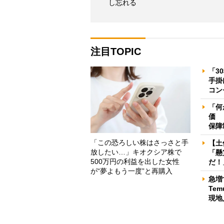
し忘れる
注目TOPIC
「3
手掛
コン
「何
価 
保障
「この恐ろしい株はさっさと手
【土
放したい…」キオクシア株で
「懸
500万円の利益を出した女性
だ！
が“夢よもう一度”と再購入
急増
Te
現地