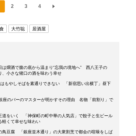
2
3
4
食
大竹聡
居酒屋
は燗酒で腹の底から温まり“忘我の境地へ” 西八王子の
り、小さな猪口の酒を味わう幸せ
私はもやしそばを素通りできない 「新宿思い出横丁」昼下
」銀座のバーのマスターが明かすその理由 名物「前割り」で
王道をいく 「神保町の町中華の人気店」で餃子と生ビール
る軽くて幸せな味わい
の鳥豆腐 「銀座並木通り」の大衆割烹で都会の喧噪をしば