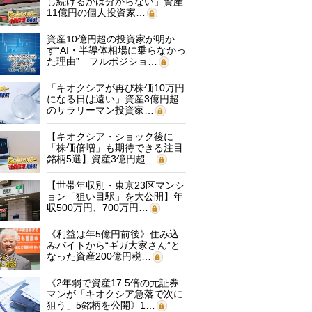
し続けるかは分からない」資産
11億円の個人投資家…
資産10億円超の投資家が明か
す“AI・半導体相場に乗らなかっ
た理由” フルポジショ…
「キオクシアが再び株価10万円
になる日は遠い」資産3億円超
のサラリーマン投資家…
【キオクシア・ショック後に
「株価倍増」も期待できる注目
銘柄5選】資産3億円超…
【世帯年収別・東京23区マンシ
ョン「狙い目駅」を大公開】年
収500万円、700万円…
《利益は年5億円前後》住み込
みバイトから“ギガ大家さん”と
なった資産200億円税…
《2年弱で資産17.5倍の元証券
マンが「キオクシア急落で次に
狙う」5銘柄を公開》1…