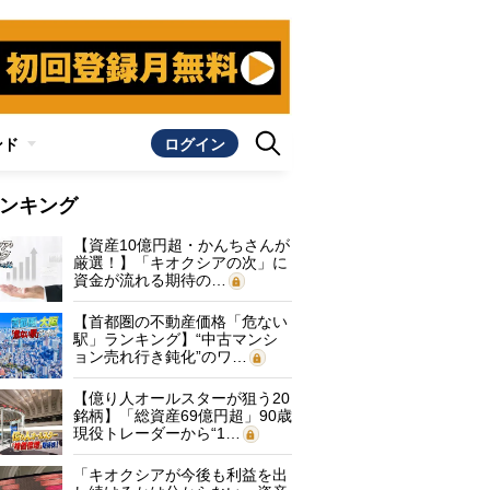
ンド
ログイン
ンキング
【資産10億円超・かんちさんが
厳選！】「キオクシアの次」に
資金が流れる期待の…
【首都圏の不動産価格「危ない
駅」ランキング】“中古マンシ
ョン売れ行き鈍化”のワ…
【億り人オールスターが狙う20
銘柄】「総資産69億円超」90歳
現役トレーダーから“1…
「キオクシアが今後も利益を出