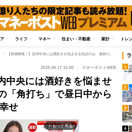
ア
ライフ
マネー
住まい・不動産
家計
トレ
」
【昼酒御免！】店内中央には酒好きを悩ませる缶詰の山 蔵前の「角打ち」で昼日中からあたりめをかじる幸せ
ラ
1
2025.04.17 15:00
マネーポストWEB
内中央には酒好きを悩ませ
2
の「角打ち」で昼日中から
幸せ
3
もっと見る
arrow_forward_ios
4