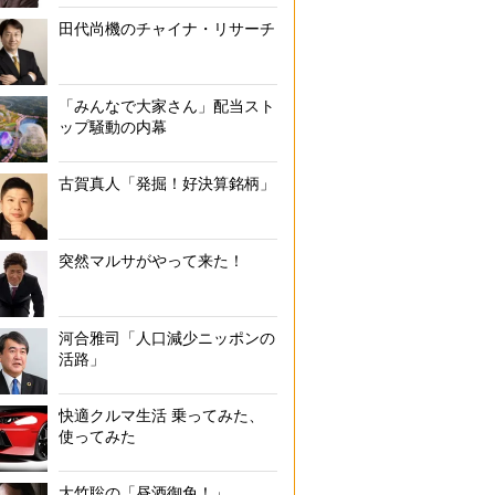
田代尚機のチャイナ・リサーチ
「みんなで大家さん」配当スト
ップ騒動の内幕
古賀真人「発掘！好決算銘柄」
突然マルサがやって来た！
河合雅司「人口減少ニッポンの
活路」
快適クルマ生活 乗ってみた、
使ってみた
大竹聡の「昼酒御免！」