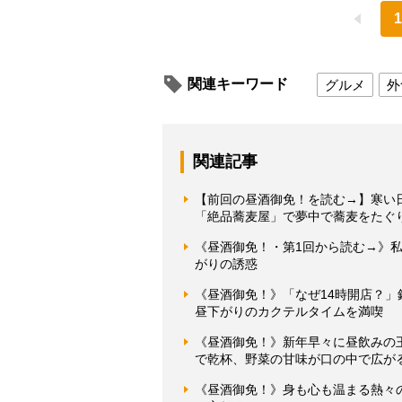
1
関連キーワード
グルメ
外
関連記事
【前回の昼酒御免！を読む→】寒い日
「絶品蕎麦屋」で夢中で蕎麦をたぐ
《昼酒御免！・第1回から読む→》
がりの誘惑
《昼酒御免！》「なぜ14時開店？
昼下がりのカクテルタイムを満喫
《昼酒御免！》新年早々に昼飲みの
で乾杯、野菜の甘味が口の中で広が
《昼酒御免！》身も心も温まる熱々