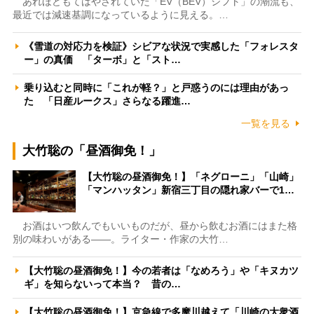
あれほどもてはやされていた「EV（BEV）シフト」の潮流も、
最近では減速基調になっているように見える。…
《雪道の対応力を検証》シビアな状況で実感した「フォレスタ
ー」の真価 「ターボ」と「スト…
乗り込むと同時に「これが軽？」と戸惑うのには理由があっ
た 「日産ルークス」さらなる躍進…
一覧を見る
大竹聡の「昼酒御免！」
【大竹聡の昼酒御免！】「ネグローニ」「山崎」
「マンハッタン」新宿三丁目の隠れ家バーで1…
お酒はいつ飲んでもいいものだが、昼から飲むお酒にはまた格
別の味わいがある――。ライター・作家の大竹…
【大竹聡の昼酒御免！】今の若者は「なめろう」や「キヌカツ
ギ」を知らないって本当？ 昔の…
【大竹聡の昼酒御免！】京急線で多摩川越えて「川崎の大衆酒