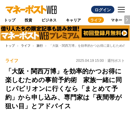
ログイン
トップ
投資
ビジネス
キャリア
ライフ
マネー
トップ
ライフ
旅行
「大阪・関西万博」を効率的かつお得に楽しむための事
ライフ
2025.04.19 15:00
週刊ポスト
「大阪・関西万博」を効率的かつお得に
楽しむための事前予約術 家族一緒に同
じパビリオンに行くなら「まとめて予
約」から申し込み、専門家は「夜間帯が
狙い目」とアドバイス
Loaded
:
97.10%
/
Unmute