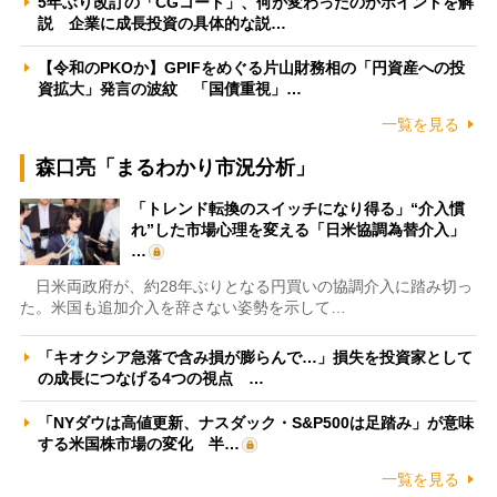
5年ぶり改訂の「CGコード」、何が変わったのかポイントを解
説 企業に成長投資の具体的な説…
【令和のPKOか】GPIFをめぐる片山財務相の「円資産への投
資拡大」発言の波紋 「国債重視」…
一覧を見る
森口亮「まるわかり市況分析」
「トレンド転換のスイッチになり得る」“介入慣
れ”した市場心理を変える「日米協調為替介入」
…
日米両政府が、約28年ぶりとなる円買いの協調介入に踏み切っ
た。米国も追加介入を辞さない姿勢を示して…
「キオクシア急落で含み損が膨らんで…」損失を投資家として
の成長につなげる4つの視点 …
「NYダウは高値更新、ナスダック・S&P500は足踏み」が意味
する米国株市場の変化 半…
一覧を見る