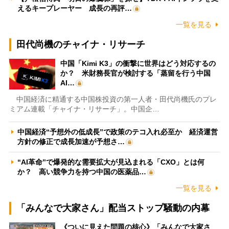
えるキープレーヤー 成長の再評…
一覧を見る
田代尚機のチャイナ・リサーチ
中国「Kimi K3」の衝撃に世界はどう対応するの
か？ 米財務長官が検討する「蒸留を行う中国
AI…
中国経済に精通する中国株投資の第一人者・田代尚機氏のプレ
ミアム連載「チャイナ・リサーチ」。中国企…
中国経済“予想外の低成長”で政策のテコ入れ必至か 経済運営
方針の修正で成長加速が予想さ…
“AI革命”で爆発的な需要拡大が見込まれる「CXO」とは何
か？ 高い競争力を持つ中国の医薬品…
一覧を見る
「みんなで大家さん」配当ストップ騒動の内幕
《ついに見えた問題の核心》「みんなで大家さ