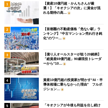
【資産10億円超・かんちさんが厳
1
選！】「キオクシアの次」に資金が流
れる期待の高…
【首都圏の不動産価格「危ない駅」ラ
2
ンキング】“中古マンション売れ行き鈍
化”のワー…
【億り人オールスターが狙う20銘柄】
3
「総資産69億円超」90歳現役トレーダ
ーから“10…
資産10億円超の投資家が明かす“AI・半
4
導体相場に乗らなかった理由” フルポ
ジション…
「キオクシアが今後も利益を出し続け
5