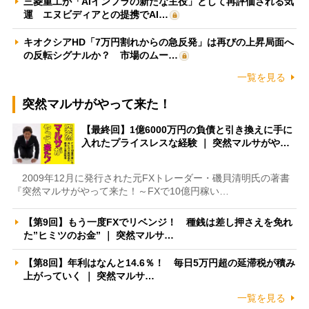
三菱重工が「AIインフラの新たな主役」として再評価される気
運 エヌビディアとの提携でAI…
キオクシアHD「7万円割れからの急反発」は再びの上昇局面へ
の反転シグナルか？ 市場のムー…
一覧を見る
突然マルサがやって来た！
【最終回】1億6000万円の負債と引き換えに手に
入れたプライスレスな経験 ｜ 突然マルサがや…
2009年12月に発行された元FXトレーダー・磯貝清明氏の著書
『突然マルサがやって来た！～FXで10億円稼い…
【第9回】もう一度FXでリベンジ！ 種銭は差し押さえを免れ
た”ヒミツのお金” ｜ 突然マルサ…
【第8回】年利はなんと14.6％！ 毎日5万円超の延滞税が積み
上がっていく ｜ 突然マルサ…
一覧を見る