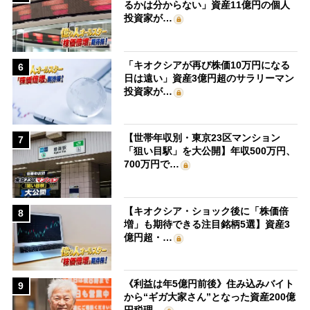
るかは分からない」資産11億円の個人
投資家が…
「キオクシアが再び株価10万円になる
6
日は遠い」資産3億円超のサラリーマン
投資家が…
【世帯年収別・東京23区マンション
7
「狙い目駅」を大公開】年収500万円、
700万円で…
【キオクシア・ショック後に「株価倍
8
増」も期待できる注目銘柄5選】資産3
億円超・…
《利益は年5億円前後》住み込みバイト
9
から“ギガ大家さん”となった資産200億