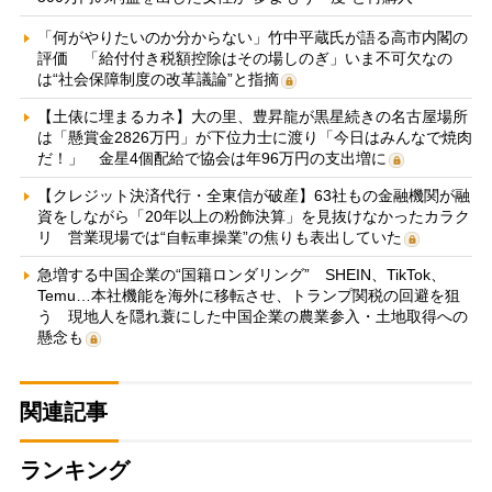
「何がやりたいのか分からない」竹中平蔵氏が語る高市内閣の
評価 「給付付き税額控除はその場しのぎ」いま不可欠なの
は“社会保障制度の改革議論”と指摘
【土俵に埋まるカネ】大の里、豊昇龍が黒星続きの名古屋場所
は「懸賞金2826万円」が下位力士に渡り「今日はみんなで焼肉
だ！」 金星4個配給で協会は年96万円の支出増に
【クレジット決済代行・全東信が破産】63社もの金融機関が融
資をしながら「20年以上の粉飾決算」を見抜けなかったカラク
リ 営業現場では“自転車操業”の焦りも表出していた
急増する中国企業の“国籍ロンダリング” SHEIN、TikTok、
Temu…本社機能を海外に移転させ、トランプ関税の回避を狙
う 現地人を隠れ蓑にした中国企業の農業参入・土地取得への
懸念も
関連記事
ランキング