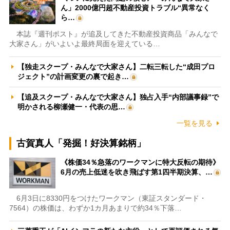
ん」2000億円超不動産投資トラブル“異常なく
ら…
本誌『週刊ポスト』が追及してきた不動産投資商品「みんなで
大家さん」がいよいよ最終局面を迎えている…
【独走スクープ・みんなで大家さん】二転三転した“成田プロ
ジェクト”の計画変更の裏で起き…
【追及スクープ・みんなで大家さん】独占入手“内部議事録”で
明かされる柳瀬健一・代表の思…
一覧を見る
古賀真人「発掘！好決算銘柄」
《株価34％急落のワークマンに特大反転の期待》
6月の売上低迷を吹き飛ばす第1四半期決算、…
6月3日に8330円をつけたワークマン（東証スタンダード・
7564）の株価は、わずか1カ月あまりで約34％下落…