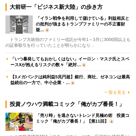
大前研一「ビジネス新大陸」の歩き方
「イラン戦争を利用して儲けている」利益相反と
の批判が強まるトランプファミリーの不正蓄財
疑…
トランプ大統領のファミリー信託が今年1～3月に3000回以上も
の証券取引を行っていたことが明らかになり…
「いつ暴発してもおかしくはない」イーロン・マスク氏とスペ
ースXが抱えるリスクの数々「絶対…
【3メガバンクは純利益5兆円超】銀行、商社、ゼネコンは最高
益続出の一方で、中小企業・…
一覧を見る
投資ノウハウ満載コミック「俺がカブ番長！」
「売り時」を逃さないトレンド見極め術 投資コ
ミック「俺がカブ番長！」【第11回】