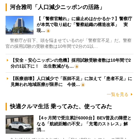
河合雅司「人口減少ニッポンの活路」
【「警察官離れ」に歯止めはかかるか？】警察庁
が本気で取り組む「警察組織の構造改革」 実
現…
警察庁が目下、頭を悩ませているのが「警察官不足」だ。警察
官の採用試験の受験者数は10年間で2分の1以…
【安全・安心ニッポンの危機】採用試験受験者数は10年間で2
分の1以下に！ 出生数減がも…
【医療崩壊】人口減少で「医師不足」に加えて「患者不足」に
見舞われ地域医療が限界に 今後…
一覧を見る
快適クルマ生活 乗ってみた、使ってみた
【4ヶ月間で受注累計6000台】BEV普及の障壁と
なる「航続距離の不安」「充電のストレス」解
消…