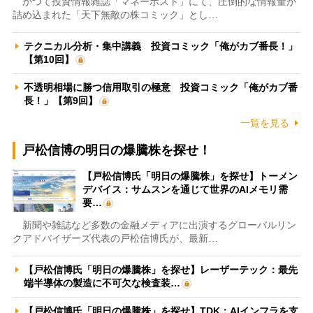
かつて投資情報雑誌「マネーポスト」にて、圧倒的な情報量が
詰め込まれた「天下無敵の株コミック」とし…
テクニカル分析・集中講義 投資コミック「俺がカブ番長！」
【第10回】
不透明相場に勝つ信用取引の極意 投資コミック「俺がカブ番
長！」【第9回】
一覧を見る
戸松信博の明日の爆騰株を探せ！
【戸松信博氏「明日の爆騰株」を探せ】トーメン
デバイス：サムスンを通じて世界のAIメモリ需
要…
新聞や雑誌など多数の金融メディアに出演するグローバルリン
クアドバイザーズ代表の戸松信博氏が、最新…
【戸松信博氏「明日の爆騰株」を探せ】レーザーテック：最先
端半導体の製造に不可欠な検査装…
【戸松信博氏「明日の爆騰株」を探せ】TDK：AIインフラを支