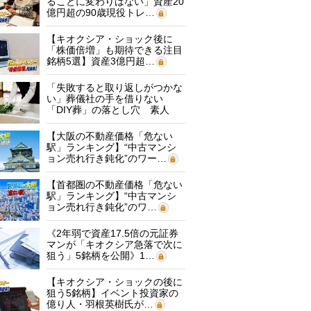
ることに変わりはない」資産20
億円超の90歳現役トレ…
【キオクシア・ショック後に
「株価倍増」も期待できる注目
銘柄5選】資産3億円超…
「失敗すると取り返しがつかな
い」葬儀社の手を借りない
「DIY葬」の落とし穴 素人
に…
【大阪の不動産価格「危ない
駅」ランキング】“中古マンシ
ョン売れ行き鈍化”のワー…
【首都圏の不動産価格「危ない
駅」ランキング】“中古マンシ
ョン売れ行き鈍化”のワ…
《2年弱で資産17.5倍の元証券
マンが「キオクシア急落で次に
狙う」5銘柄を公開》1…
【キオクシア・ショックの後に
狙う5銘柄】イベント投資家の
億り人・羽根英樹氏が…