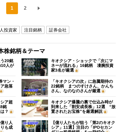
1
2
人投資家
注目銘柄
証券会社
本株銘柄＆テーマ
う20銘
キオクシア・ショックで「次にマ
10人が
ネーが流れる」16銘柄 凄腕投資
家3名が厳選
証券マン・
「キオクシアの次」に急騰期待の
シア急落
22銘柄 まつのすけさん、かんち
さん、なのなのさんが厳選
クシア超
キオクシア爆騰の裏で仕込み時が
8銘
到来した「割安成長株」12選 “放
”は？
置されたお宝株”を厳選解説
】億り人
【億り人たちが狙う「第2のキオク
よりも成
シア」11選】注目の「IPOセカン
ダリー投資銘柄」を一挙紹介