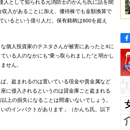
達人として知られる元消防士のかんち氏に話を聞
当金収入があることに加え、優待株でも金額換算で
しているという億り人だ。保有銘柄は600を超え
名な個人投資家のテスタさんが被害にあったとXに
ている人のなかにも“乗っ取られました”と明かし
りません。
ば、盗まれるのは置いている現金や貴金属など
口座に侵入されるというのは貸金庫ごと盗まれる
倍以上の損失になることは間違いないでしょう。
らいのインパクトがあります」（かんち氏。以下