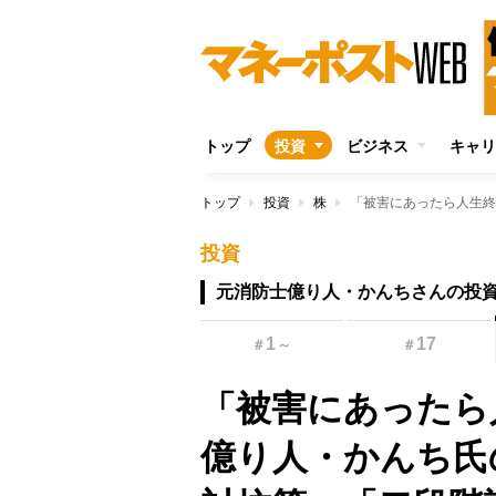
トップ
投資
ビジネス
キャリ
トップ
投資
株
投資
元消防士億り人・かんちさんの投
1
17
＃
～
＃
「被害にあったら
億り人・かんち氏