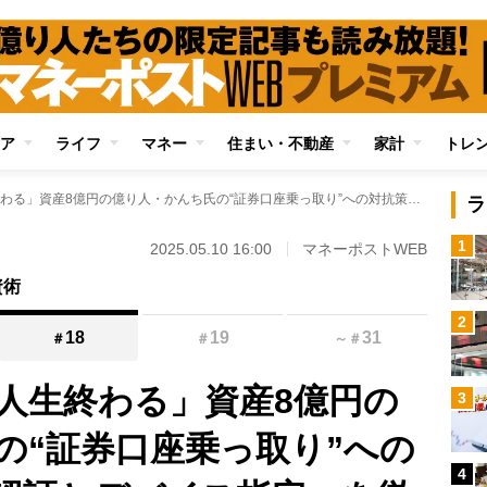
ア
ライフ
マネー
住まい・不動産
家計
トレ
「被害にあったら人生終わる」資産8億円の億り人・かんち氏の“証券口座乗っ取り”への対抗策 「二段階認証とデバイス指定」を徹底、騒動で恩恵を受けそうな関連銘柄にも注目
ラ
1
2025.05.10 16:00
マネーポストWEB
資術
2
18
19
31
＃
＃
～
＃
人生終わる」資産8億円の
3
の“証券口座乗っ取り”への
4