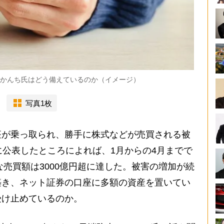
・かんち氏はどう備えているのか（イメージ）
写真1枚
が乗っ取られ、勝手に株式などが売買される被
に公表したところによれば、1月からの4月までで
な売買額は3000億円超に達した。被害の増加が続
築き、ネット証券の口座に多額の資産を置いてい
受け止めているのか。