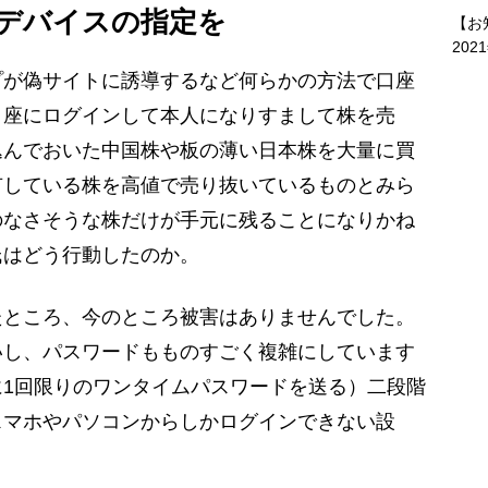
デバイスの指定を
【お
202
が偽サイトに誘導するなど何らかの方法で口座
口座にログインして本人になりすまして株を売
込んでおいた中国株や板の薄い日本株を大量に買
有している株を高値で売り抜いているものとみら
のなさそうな株だけが手元に残ることになりかね
氏はどう行動したのか。
たところ、今のところ被害はありませんでした。
いし、パスワードもものすごく複雑にしています
1回限りのワンタイムパスワードを送る）二段階
スマホやパソコンからしかログインできない設