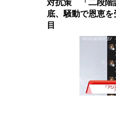
対抗策 「二段階
底、騒動で恩恵を
目