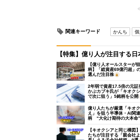
関連キーワード
かんち
個
【特集】億り人が注目する日
【億り人オールスターが狙
柄】「総資産69億円超」の
選んだ注目株
2年弱で資産17.5倍の元
かぶカブキ氏が「キオク
で次に狙う」5銘柄を公開
億り人たちが厳選「キオ
え」を狙う半導体・AI関連
柄 “大化け期待の大本命
【キオクシアと同じ構図
たちが注目する「親会社
長しうる子会社銘柄」9選