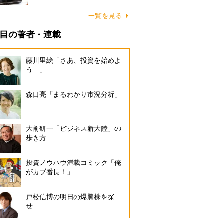
一覧を見る
目の著者・連載
藤川里絵「さあ、投資を始めよ
う！」
森口亮「まるわかり市況分析」
大前研一「ビジネス新大陸」の
歩き方
投資ノウハウ満載コミック「俺
がカブ番長！」
戸松信博の明日の爆騰株を探
せ！