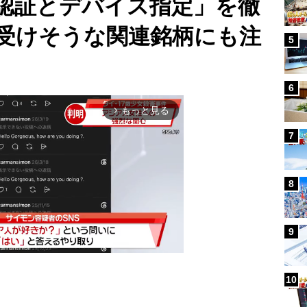
認証とデバイス指定」を徹
受けそうな関連銘柄にも注
5
6
もっと見る
arrow_forward_ios
7
8
9
10
Mute