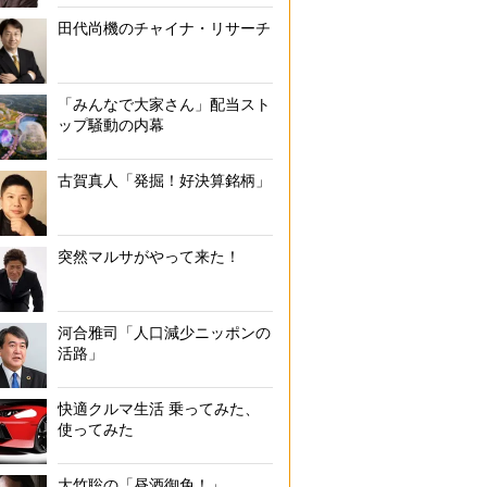
田代尚機のチャイナ・リサーチ
「みんなで大家さん」配当スト
ップ騒動の内幕
古賀真人「発掘！好決算銘柄」
突然マルサがやって来た！
河合雅司「人口減少ニッポンの
活路」
快適クルマ生活 乗ってみた、
使ってみた
大竹聡の「昼酒御免！」