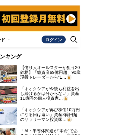
ンド
ログイン
ンキング
【億り人オールスターが狙う20
銘柄】「総資産69億円超」90歳
現役トレーダーから“1…
「キオクシアが今後も利益を出
し続けるかは分からない」資産
11億円の個人投資家…
「キオクシアが再び株価10万円
になる日は遠い」資産3億円超
のサラリーマン投資家…
「AI・半導体関連が“本命”であ