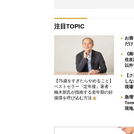
注目TOPIC
お酒
だけ
《商
住友
以外
【ク
【75歳をすぎたらやめること】
しな
ベストセラー『定年後』著者・
現場
楠木新氏が指南する老年期の好
急増
循環を呼び込む方法
Te
現地