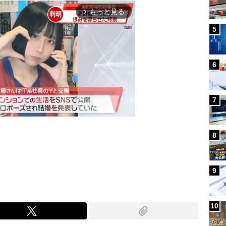
もっと見る
arrow_forward_ios
5
6
7
8
Mute
9
10