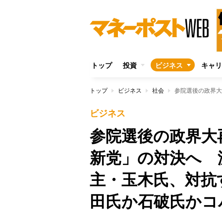
トップ
投資
ビジネス
キャリ
トップ
ビジネス
社会
ビジネス
参院選後の政界大
新党」の対決へ 
主・玉木氏、対抗
田氏か石破氏かコ