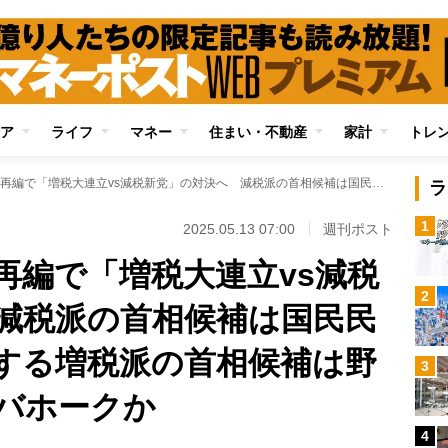
ア
ライフ
マネー
住まい・不動産
家計
トレ
参院選後の政界大再編で「増税大連立vs減税新党」の対決へ 減税派の首相候補は国民民主・玉木氏、対抗する増税派の首相候補は野田氏か石破氏かコバホークか
ラ
1
2025.05.13 07:00
週刊ポスト
再編で「増税大連立vs減税
2
減税派の首相候補は国民民
する増税派の首相候補は野
3
バホークか
4