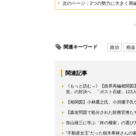
次のページ：2つの勢力に大きく再
関連キーワード
政治
税金
関連記事
《もっと読む→》【政界再編相関図
党」の対決へ 「ポスト石破」123
【相関図】小林鷹之氏、小渕優子氏
【森友問題で処分された財務官僚た
加山雄三に学ぶ「終の棲家」の選び
“不動産女王”だった樹木希林さんの