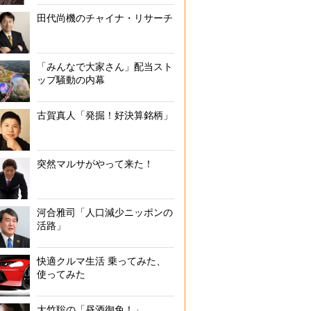
田代尚機のチャイナ・リサーチ
「みんなで大家さん」配当スト
ップ騒動の内幕
古賀真人「発掘！好決算銘柄」
突然マルサがやって来た！
河合雅司「人口減少ニッポンの
活路」
快適クルマ生活 乗ってみた、
使ってみた
大竹聡の「昼酒御免！」