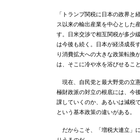
「トランプ関税に日本の政界と
ス以来の輸出産業を中心とした
す。日米交渉で相互関税が多少
は今後も続く。日本が経済成長
り消費拡大への大きな政策転換
は、そこに冷や水を浴びせるこ
現在、自民党と最大野党の立憲
極財政派の対立の根底には、今
課していくのか、あるいは減税
という基本政策の違いがある。
だからこそ、「増税大連立」に