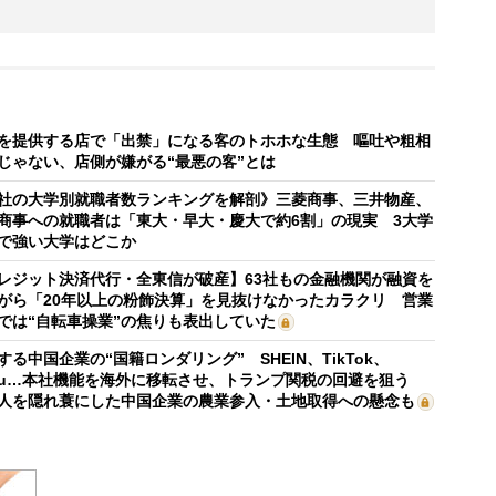
を提供する店で「出禁」になる客のトホホな生態 嘔吐や粗相
じゃない、店側が嫌がる“最悪の客”とは
社の大学別就職者数ランキングを解剖》三菱商事、三井物産、
商事への就職者は「東大・早大・慶大で約6割」の現実 3大学
で強い大学はどこか
レジット決済代行・全東信が破産】63社もの金融機関が融資を
がら「20年以上の粉飾決算」を見抜けなかったカラクリ 営業
では“自転車操業”の焦りも表出していた
する中国企業の“国籍ロンダリング” SHEIN、TikTok、
mu…本社機能を海外に移転させ、トランプ関税の回避を狙う
人を隠れ蓑にした中国企業の農業参入・土地取得への懸念も