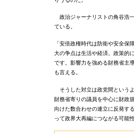
りうるのだ。
政治ジャーナリストの角谷浩一
ている。
「安倍政権時代は防衛や安全保
大の争点は生活や経済。政策的
です。影響力を強める財務省主
も言える。
そうした対立は政党間というよ
財務省寄りの議員を中心に財政
向けた数合わせの連立に反発す
って政界大再編につながる可能