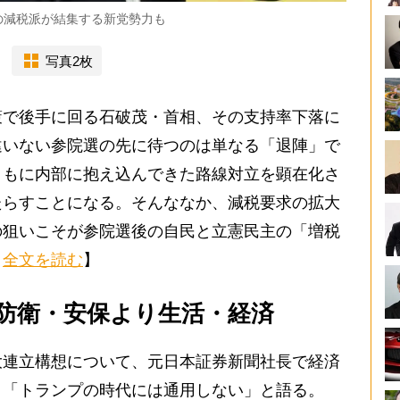
の減税派が結集する新党勢力も
写真2枚
で後手に回る石破茂・首相、その支持率下落に
違いない参院選の先に待つのは単なる「退陣」で
ともに内部に抱え込んできた路線対立を顕在化さ
たらすことになる。そんななか、減税要求の拡大
の狙いこそが参院選後の自民と立憲民主の「増税
。
全文を読む
】
防衛・安保より生活・経済
連立構想について、元日本証券新聞社長で経済
、「トランプの時代には通用しない」と語る。