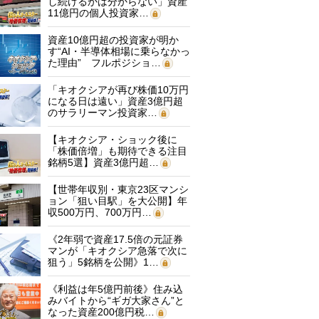
し続けるかは分からない」資産
11億円の個人投資家…
資産10億円超の投資家が明か
す“AI・半導体相場に乗らなかっ
た理由” フルポジショ…
「キオクシアが再び株価10万円
になる日は遠い」資産3億円超
のサラリーマン投資家…
【キオクシア・ショック後に
「株価倍増」も期待できる注目
銘柄5選】資産3億円超…
【世帯年収別・東京23区マンシ
ョン「狙い目駅」を大公開】年
収500万円、700万円…
《2年弱で資産17.5倍の元証券
マンが「キオクシア急落で次に
狙う」5銘柄を公開》1…
《利益は年5億円前後》住み込
みバイトから“ギガ大家さん”と
なった資産200億円税…