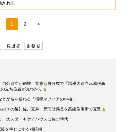
編される
1
2
負担増
財務省
】自公連立が崩壊、立憲も再分裂で「増税大連立vs減税新
人の立ち位置が丸わかり
などが名を連ねる「増税マフィアの中核」
ちのその後】佐川宣寿・元理財局長を高級住宅街で直撃
方 大スターもケアハウスに住む時代
家族を幸せにする相続術