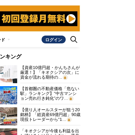
ンド
ログイン
ンキング
【資産10億円超・かんちさんが
厳選！】「キオクシアの次」に
資金が流れる期待の…
【首都圏の不動産価格「危ない
駅」ランキング】“中古マンシ
ョン売れ行き鈍化”のワ…
【億り人オールスターが狙う20
銘柄】「総資産69億円超」90歳
現役トレーダーから“1…
「キオクシアが今後も利益を出