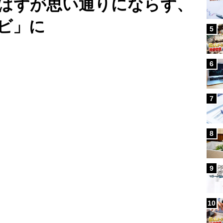
はずが思い通りにならず、
ビ」に
5
Loaded
:
100.00%
/
6
7
8
9
10