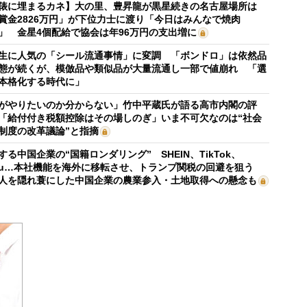
俵に埋まるカネ】大の里、豊昇龍が黒星続きの名古屋場所は
賞金2826万円」が下位力士に渡り「今日はみんなで焼肉
」 金星4個配給で協会は年96万円の支出増に
生に人気の「シール流通事情」に変調 「ボンドロ」は依然品
態が続くが、模倣品や類似品が大量流通し一部で値崩れ 「選
本格化する時代に」
がやりたいのか分からない」竹中平蔵氏が語る高市内閣の評
「給付付き税額控除はその場しのぎ」いま不可欠なのは“社会
制度の改革議論”と指摘
する中国企業の“国籍ロンダリング” SHEIN、TikTok、
mu…本社機能を海外に移転させ、トランプ関税の回避を狙う
人を隠れ蓑にした中国企業の農業参入・土地取得への懸念も