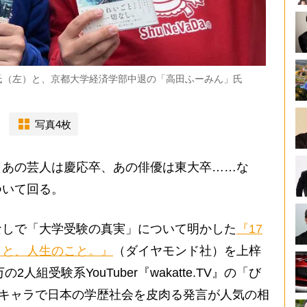
氏（左）と、京都大学経済学部中退の「高田ふーみん」氏
写真4枚
あの芸人は慶応卒、あの俳優は東大卒……な
ついて回る。
しで「大学受験の真実」について明かした
『17
こと、人生のこと。』
（ダイヤモンド社）を上梓
2人組受験系YouTuber『wakatte.TV』の「び
”キャラで日本の学歴社会を皮肉る発言が人気の相