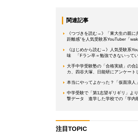
関連記事
《つづきを読む→》「東大生の親に
距離感”を人気受験系YouTuber「w
《はじめから読む→》人気受験系YouT
味 「Fラン卒＝勉強できないって
大手中学受験塾の「合格実績」の合計
カ、四谷大塚、日能研にアンケート
本当にやってよかった？「仮面浪人
中学受験で「第1志望ギリギリ」よ
撃データ 進学した学校での「学内
注目TOPIC