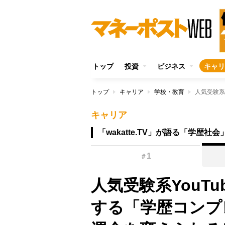
トップ
投資
ビジネス
キャリ
トップ
キャリア
学校・教育
キャリア
「wakatte.TV」が語る「学歴社
1
＃
人気受験系YouTub
する「学歴コンプ