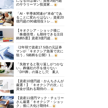
になる日は遠い」資産3億円超
のサラリーマン投資家…
「AI・半導体関連が“本命”であ
ることに変わりはない」資産20
億円超の90歳現役トレ…
【キオクシア・ショック後に
「株価倍増」も期待できる注目
銘柄5選】資産3億円超…
《2年弱で資産17.5倍の元証券
マンが「キオクシア急落で次に
狙う」5銘柄を公開》1…
「失敗すると取り返しがつかな
い」葬儀社の手を借りない
「DIY葬」の落とし穴 素人
に…
【資産10億円超・かんちさんが
厳選！】「キオクシアの次」に
資金が流れる期待の…
【資産11億円マック・チェリー
さん厳選「キオクシア・ショッ
ク」後に大化け期待4…