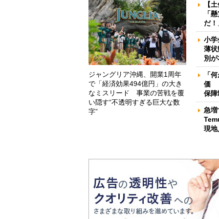
【土
「懸
だ！
小学
薄状
別が
ジャングリア沖縄、開業1周年
「何
で「経済効果494億円」の大き
価 
なミスリード 事業の苦戦を覆
保障
い隠す“不透明すぎる巨大な数
急増
字”
Te
現地