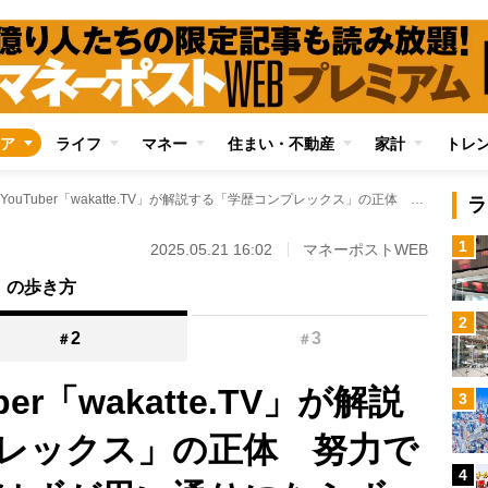
ア
ライフ
マネー
住まい・不動産
家計
トレ
人気受験系YouTuber「wakatte.TV」が解説する「学歴コンプレックス」の正体 努力で運命を変えられるはずが思い通りにならず、果ては「学歴ゾンビ」に
ラ
1
2025.05.21 16:02
マネーポストWEB
会」の歩き方
2
2
3
＃
＃
er「wakatte.TV」が解説
3
レックス」の正体 努力で
4