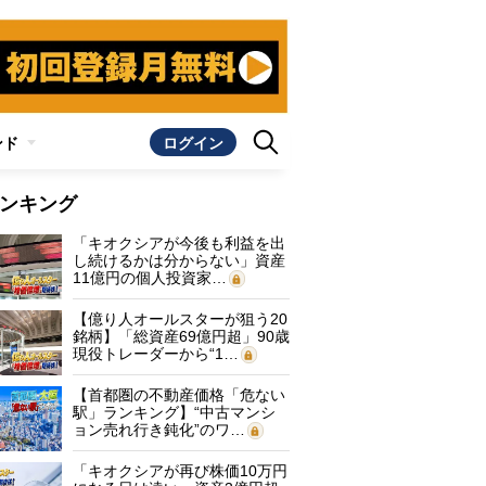
ンド
ログイン
ンキング
「キオクシアが今後も利益を出
し続けるかは分からない」資産
11億円の個人投資家…
【億り人オールスターが狙う20
銘柄】「総資産69億円超」90歳
現役トレーダーから“1…
【首都圏の不動産価格「危ない
駅」ランキング】“中古マンシ
ョン売れ行き鈍化”のワ…
「キオクシアが再び株価10万円