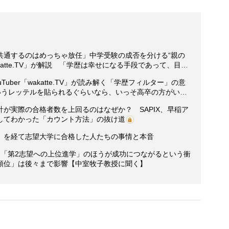
共通するのはめっちゃ放任」中学受験の成否を分ける“親の
akatte.TV」が解説 「学歴は幸せになる手段であって、目…
uber「wakatte.TV」が読み解く「学歴フィルター」の意
いうレッテルを貼られるぐらいなら、いっそ高卒の方がい…
が実際の合格者数を上回るのはなぜか？ SAPIX、早稲ア
してわかった「カウント方法」の抜け道
」を経て志望大学に合格した人たちの事情と本音
り「第2志望への上位進学」のほうが成功につながるという衝
順位」は後々まで影響【中室牧子教授に聞く】