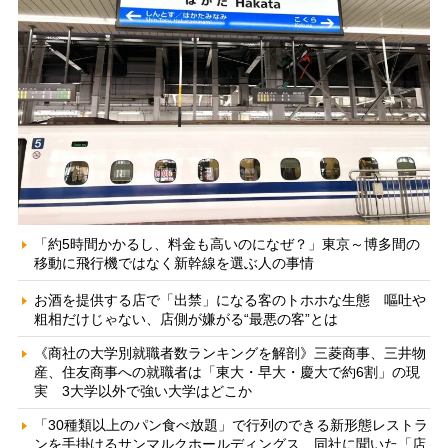
「約5時間かかるし、料金も高いのになぜ？」東京～博多間の
移動に飛行機ではなく新幹線を選ぶ人の事情
お酒を提供する店で「出禁」になる客のトホホな生態 嘔吐や
粗相だけじゃない、店側が嫌がる“最悪の客”とは
《商社の大学別就職者数ランキングを解剖》三菱商事、三井物
産、住友商事への就職者は「東大・早大・慶大で約6割」の現
実 3大学以外で強い大学はどこか
「30種類以上のパン食べ放題」で行列のできる新形態レストラ
ンを手掛けるサンマルクホールディングス 同社に聞いた「店