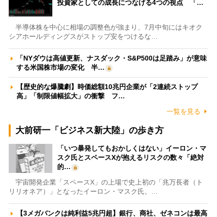
投資家としての成長につなげる4つの視点 「…
半導体株を中心に相場の調整色が強まり、7月中旬にはキオク
シアホールディングスがストップ安をつけるな…
「NYダウは高値更新、ナスダック・S&P500は足踏み」が意味
する米国株市場の変化 半…
【歴史的な爆騰劇】時価総額10兆円企業が「2連続ストップ
高」「制限値幅拡大」の衝撃 フ…
一覧を見る
大前研一「ビジネス新大陸」の歩き方
「いつ暴発してもおかしくはない」イーロン・マ
スク氏とスペースXが抱えるリスクの数々「絶対
的…
宇宙開発企業「スペースX」の上場で史上初の「兆万長者（ト
リリオネア）」となったイーロン・マスク氏。…
【3メガバンクは純利益5兆円超】銀行、商社、ゼネコンは最高