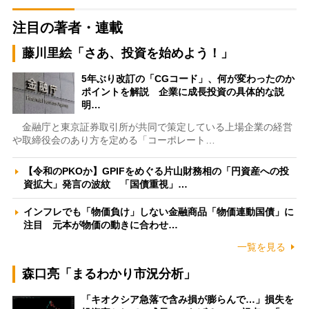
注目の著者・連載
藤川里絵「さあ、投資を始めよう！」
5年ぶり改訂の「CGコード」、何が変わったのか
ポイントを解説 企業に成長投資の具体的な説
明…
金融庁と東京証券取引所が共同で策定している上場企業の経営
や取締役会のあり方を定める「コーポレート…
【令和のPKOか】GPIFをめぐる片山財務相の「円資産への投
資拡大」発言の波紋 「国債重視」…
インフレでも「物価負け」しない金融商品「物価連動国債」に
注目 元本が物価の動きに合わせ…
一覧を見る
森口亮「まるわかり市況分析」
「キオクシア急落で含み損が膨らんで…」損失を