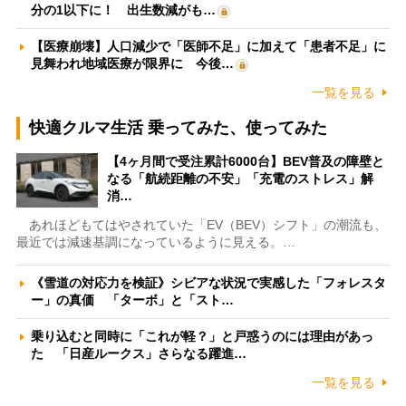
分の1以下に！ 出生数減がも…
【医療崩壊】人口減少で「医師不足」に加えて「患者不足」に
見舞われ地域医療が限界に 今後…
一覧を見る
快適クルマ生活 乗ってみた、使ってみた
【4ヶ月間で受注累計6000台】BEV普及の障壁と
なる「航続距離の不安」「充電のストレス」解
消…
あれほどもてはやされていた「EV（BEV）シフト」の潮流も、
最近では減速基調になっているように見える。…
《雪道の対応力を検証》シビアな状況で実感した「フォレスタ
ー」の真価 「ターボ」と「スト…
乗り込むと同時に「これが軽？」と戸惑うのには理由があっ
た 「日産ルークス」さらなる躍進…
一覧を見る