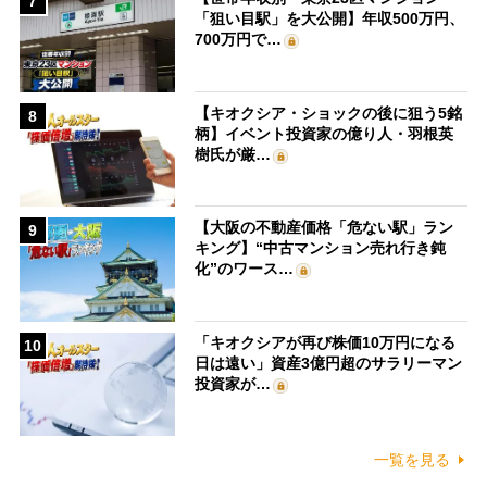
7
「狙い目駅」を大公開】年収500万円、
700万円で…
【キオクシア・ショックの後に狙う5銘
8
柄】イベント投資家の億り人・羽根英
樹氏が厳…
【大阪の不動産価格「危ない駅」ラン
9
キング】“中古マンション売れ行き鈍
化”のワース…
「キオクシアが再び株価10万円になる
10
日は遠い」資産3億円超のサラリーマン
投資家が…
一覧を見る