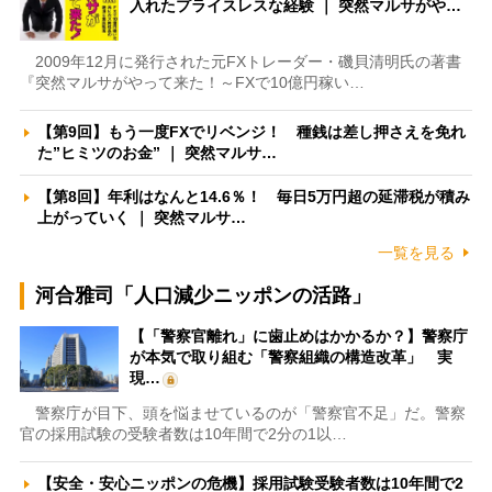
入れたプライスレスな経験 ｜ 突然マルサがや…
2009年12月に発行された元FXトレーダー・磯貝清明氏の著書
『突然マルサがやって来た！～FXで10億円稼い…
【第9回】もう一度FXでリベンジ！ 種銭は差し押さえを免れ
た”ヒミツのお金” ｜ 突然マルサ…
【第8回】年利はなんと14.6％！ 毎日5万円超の延滞税が積み
上がっていく ｜ 突然マルサ…
一覧を見る
河合雅司「人口減少ニッポンの活路」
【「警察官離れ」に歯止めはかかるか？】警察庁
が本気で取り組む「警察組織の構造改革」 実
現…
警察庁が目下、頭を悩ませているのが「警察官不足」だ。警察
官の採用試験の受験者数は10年間で2分の1以…
【安全・安心ニッポンの危機】採用試験受験者数は10年間で2