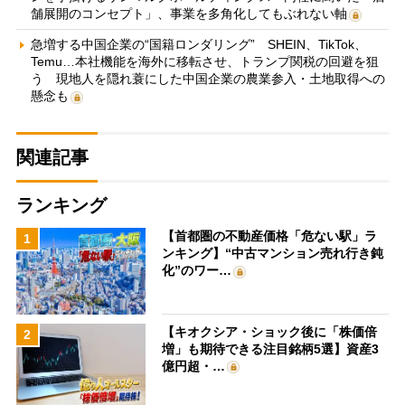
舗展開のコンセプト」、事業を多角化してもぶれない軸
急増する中国企業の“国籍ロンダリング” SHEIN、TikTok、
Temu…本社機能を海外に移転させ、トランプ関税の回避を狙
う 現地人を隠れ蓑にした中国企業の農業参入・土地取得への
懸念も
関連記事
ランキング
【首都圏の不動産価格「危ない駅」ラ
1
ンキング】“中古マンション売れ行き鈍
化”のワー…
【キオクシア・ショック後に「株価倍
2
増」も期待できる注目銘柄5選】資産3
億円超・…