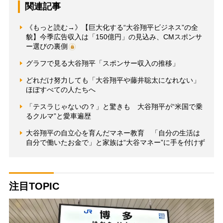
関連記事
《もっと読む→》【巨大化する“大谷翔平ビジネス”の全
貌】今季広告収入は「150億円」の見込み、CMスポンサ
ー選びの裏側
グラフで見る大谷翔平「スポンサー収入の推移」
どれだけ努力しても「大谷翔平や藤井聡太になれない」
ほぼすべての人たちへ
「テスラじゃないの？」と驚きも 大谷翔平が“米国で乗
るクルマ”と愛車遍歴
大谷翔平の自立心を育んだマネー教育 「自分の生活は
自分で働いたお金で」と家族は“大谷マネー”に手を付けず
注目TOPIC