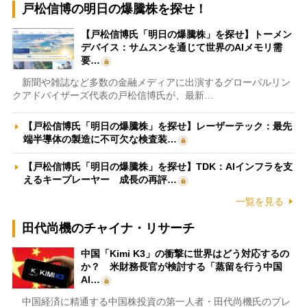
戸松信博の明日の爆騰株を探せ！
【戸松信博氏「明日の爆騰株」を探せ】トーメン
デバイス：サムスンを通じて世界のAIメモリ需
要…
新聞や雑誌など多数の金融メディアに出演するグローバルリン
クアドバイザーズ代表の戸松信博氏が、最新…
【戸松信博氏「明日の爆騰株」を探せ】レーザーテック：最先
端半導体の製造に不可欠な検査装…
【戸松信博氏「明日の爆騰株」を探せ】TDK：AIインフラを支
えるキープレーヤー 成長の再評…
一覧を見る
田代尚機のチャイナ・リサーチ
中国「Kimi K3」の衝撃に世界はどう対応するの
か？ 米財務長官が検討する「蒸留を行う中国
AI…
中国経済に精通する中国株投資の第一人者・田代尚機氏のプレ