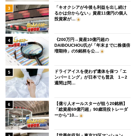
「キオクシアが今後も利益を出し続け
3
るかは分からない」資産11億円の個人
投資家が…
《200万円→資産10億円超の
4
DAIBOUCHOU氏が「年末までに株価倍
増期待」の5銘柄を公…
ドライアイスを使わず遺体を保つ「エ
5
ンバーミング」が日本でも普及 1～2
週間は問…
【億り人オールスターが狙う20銘柄】
6
「総資産69億円超」90歳現役トレーダ
ーから“10…
【世帯年収別・東京23区マンション