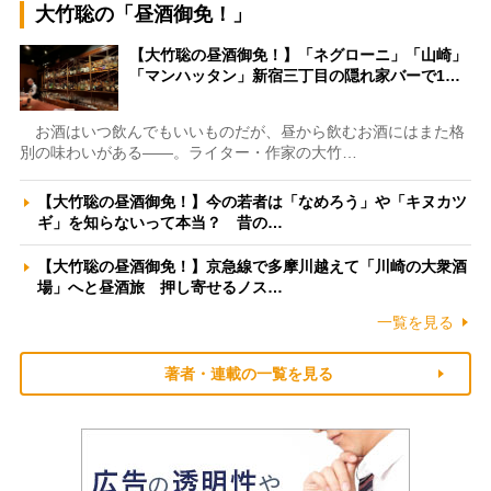
大竹聡の「昼酒御免！」
【大竹聡の昼酒御免！】「ネグローニ」「山崎」
「マンハッタン」新宿三丁目の隠れ家バーで1…
お酒はいつ飲んでもいいものだが、昼から飲むお酒にはまた格
別の味わいがある――。ライター・作家の大竹…
【大竹聡の昼酒御免！】今の若者は「なめろう」や「キヌカツ
ギ」を知らないって本当？ 昔の…
【大竹聡の昼酒御免！】京急線で多摩川越えて「川崎の大衆酒
場」へと昼酒旅 押し寄せるノス…
一覧を見る
著者・連載の一覧を見る