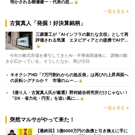
明かされる柳瀬健一・代表の思…
一覧を見る
古賀真人「発掘！好決算銘柄」
三菱重工が「AIインフラの新たな主役」として再
評価される気運 エヌビディアとの提携でAIデ…
今年の株式市場を牽引してきたAI・半導体関連株に、調整の動
きが広がっている。そうしたなか、再び注目…
キオクシアHD「7万円割れからの急反発」は再びの上昇局面へ
の反転シグナルか？ 市場のムー…
《億り人・古賀真人氏が厳選》野村総合研究所だけじゃない！
「DX・省力化・円安」を追い風に…
一覧を見る
突然マルサがやって来た！
【最終回】1億6000万円の負債と引き換えに手に