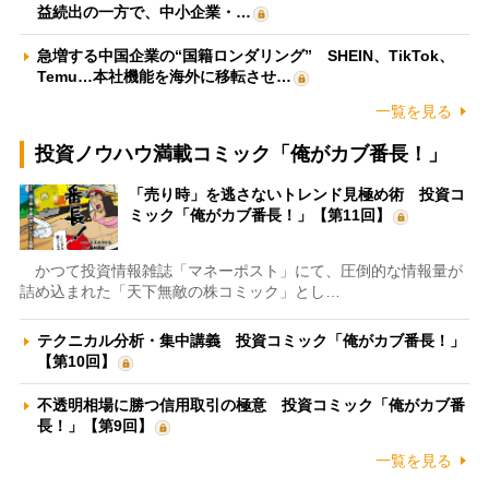
益続出の一方で、中小企業・…
急増する中国企業の“国籍ロンダリング” SHEIN、TikTok、
Temu…本社機能を海外に移転させ…
一覧を見る
投資ノウハウ満載コミック「俺がカブ番長！」
「売り時」を逃さないトレンド見極め術 投資コ
ミック「俺がカブ番長！」【第11回】
かつて投資情報雑誌「マネーポスト」にて、圧倒的な情報量が
詰め込まれた「天下無敵の株コミック」とし…
テクニカル分析・集中講義 投資コミック「俺がカブ番長！」
【第10回】
不透明相場に勝つ信用取引の極意 投資コミック「俺がカブ番
長！」【第9回】
一覧を見る