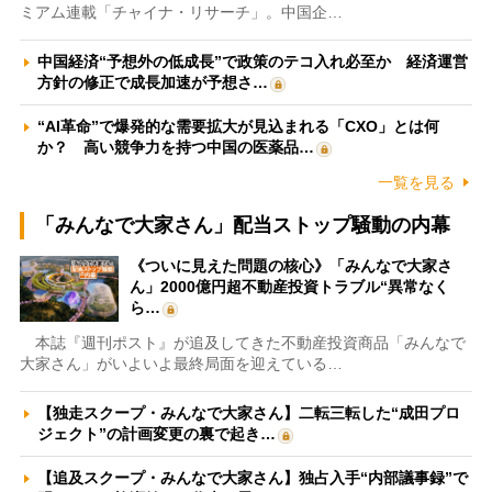
ミアム連載「チャイナ・リサーチ」。中国企…
中国経済“予想外の低成長”で政策のテコ入れ必至か 経済運営
方針の修正で成長加速が予想さ…
“AI革命”で爆発的な需要拡大が見込まれる「CXO」とは何
か？ 高い競争力を持つ中国の医薬品…
一覧を見る
「みんなで大家さん」配当ストップ騒動の内幕
《ついに見えた問題の核心》「みんなで大家さ
ん」2000億円超不動産投資トラブル“異常なく
ら…
本誌『週刊ポスト』が追及してきた不動産投資商品「みんなで
大家さん」がいよいよ最終局面を迎えている…
【独走スクープ・みんなで大家さん】二転三転した“成田プロ
ジェクト”の計画変更の裏で起き…
【追及スクープ・みんなで大家さん】独占入手“内部議事録”で