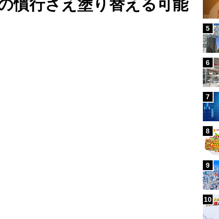
の慣行さえ塗り替える可能
5
Loaded
:
100.00%
/
6
7
8
9
10