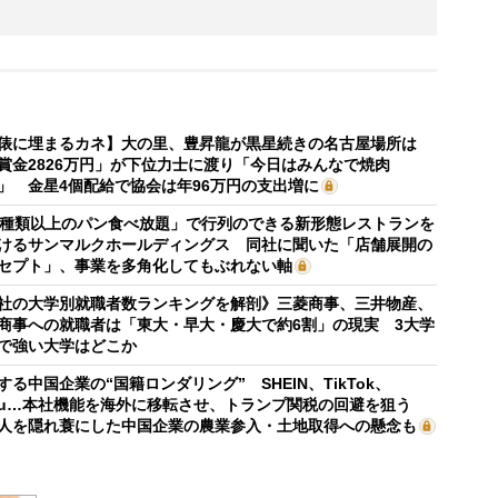
俵に埋まるカネ】大の里、豊昇龍が黒星続きの名古屋場所は
賞金2826万円」が下位力士に渡り「今日はみんなで焼肉
」 金星4個配給で協会は年96万円の支出増に
0種類以上のパン食べ放題」で行列のできる新形態レストランを
けるサンマルクホールディングス 同社に聞いた「店舗展開の
セプト」、事業を多角化してもぶれない軸
社の大学別就職者数ランキングを解剖》三菱商事、三井物産、
商事への就職者は「東大・早大・慶大で約6割」の現実 3大学
で強い大学はどこか
する中国企業の“国籍ロンダリング” SHEIN、TikTok、
mu…本社機能を海外に移転させ、トランプ関税の回避を狙う
人を隠れ蓑にした中国企業の農業参入・土地取得への懸念も