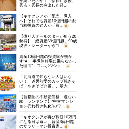
が続いたのか？ 信長亡き後、
秀吉・秀長の突出した経…
【キオクシアが「配当」導入
へ】それでも資産10億円超の配
当株投資の達人が「買…
【億り人オールスターが狙う20
銘柄】「総資産69億円超」90歳
現役トレーダーから“1…
資産10億円超の投資家が明か
す“AI・半導体相場に乗らなかっ
た理由” フルポジショ…
「北海道で知らない人はいな
い！」道民熱愛のカップ焼きそ
ば「やきそば弁当」、最大…
【首都圏の不動産価格「危ない
駅」ランキング】“中古マンシ
ョン売れ行き鈍化”のワ…
「キオクシアが再び株価10万円
になる日は遠い」資産3億円超
のサラリーマン投資家…