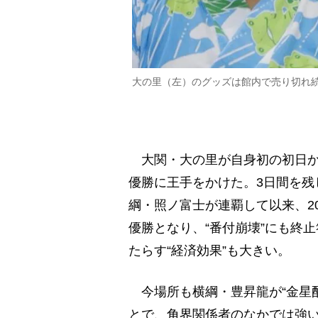
大の里（左）のグッズは館内で売り切れ
大関・大の里が自身初の初日から
優勝に王手をかけた。3日間を残
綱・照ノ富士が連覇して以来、2
優勝となり、“番付崩壊”にも終
たらす“経済効果”も大きい。
今場所も横綱・豊昇龍が“金星
とで、角界関係者のなかでは強