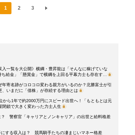
1
2
3
収入一覧を大公開》横綱・豊昇龍は「そんなに稼げていな
「持ち給金」「懸賞金」で横綱を上回る平幕力士も存在す…
ぜ年寄名跡がコロコロ変わる親方がいるのか？北勝富士が引
更、いまだに「借株」が存続する理由とは
位から1年で約2000万円にスピード出世へ！「もともとは元
屋閉鎖で大きく変わった力士人生
収は？ 警察官「キャリアとノンキャリア」の出世と給料格差
手にする収入は？ 競馬騎手たちの凄まじいマネー格差