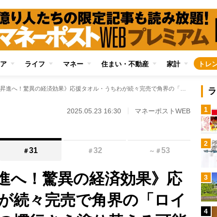
ア
ライフ
マネー
住まい・不動産
家計
トレ
《大の里、横綱昇進へ！驚異の経済効果》応援タオル・うちわが続々完売で角界の「ロイヤリティ料なし」の慣行さえ塗り替える可能性もあるか
ラ
1
2025.05.23 16:30
マネーポストWEB
2
31
32
53
＃
＃
～
＃
進へ！驚異の経済効果》応
3
が続々完売で角界の「ロイ
4