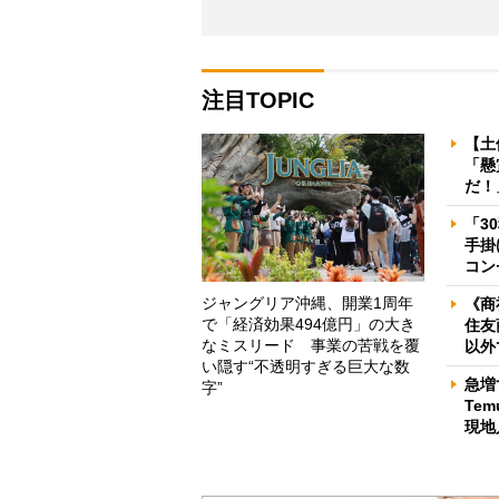
注目TOPIC
【土
「懸
だ！
「3
手掛
コン
ジャングリア沖縄、開業1周年
《商
で「経済効果494億円」の大き
住友
なミスリード 事業の苦戦を覆
以外
い隠す“不透明すぎる巨大な数
急増
字”
Te
現地