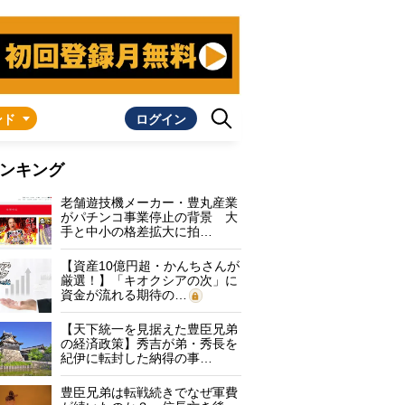
ンド
ログイン
ンキング
老舗遊技機メーカー・豊丸産業
がパチンコ事業停止の背景 大
手と中小の格差拡大に拍…
【資産10億円超・かんちさんが
厳選！】「キオクシアの次」に
資金が流れる期待の…
【天下統一を見据えた豊臣兄弟
の経済政策】秀吉が弟・秀長を
紀伊に転封した納得の事…
豊臣兄弟は転戦続きでなぜ軍費