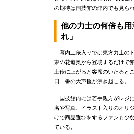
の期待は国技館の館内でも見ら
他の力士の何倍も用
れ」
幕内土俵入りでは東方力士のト
東の花道奥から登場するだけで
土俵に上がると客席のいたると
日一番の大声援が沸き起こる。
国技館内には若手親方がレジに
名や写真、イラスト入りのオリ
けで商品選びをするファンも少
ている。