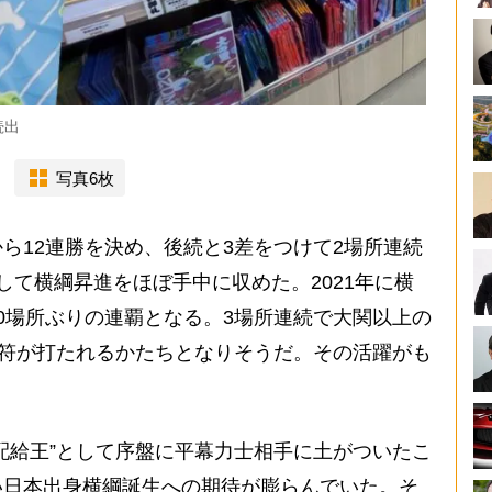
続出
写真6枚
12連勝を決め、後続と3差をつけて2場所連続
して横綱昇進をほぼ手中に収めた。2021年に横
0場所ぶりの連覇となる。3場所連続で大関以上の
止符が打たれるかたちとなりそうだ。その活躍がも
配給王”として序盤に平幕力士相手に土がついたこ
い日本出身横綱誕生への期待が膨らんでいた。そ