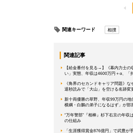
関連キーワード
相撲
関連記事
【給金番付を見る→】《幕内力士の
い」実態、年収は4600万円＋α、
《角界のセカンドキャリア問題》な
退秒読みで「大山」を空ける名跡変
新十両優勝の草野、年収99万円の地
横綱・白鵬の弟子になるはず」が部
“万年警部”『相棒』杉下右京の年
の仕組み
「生涯獲得賞金876億円」で武豊が