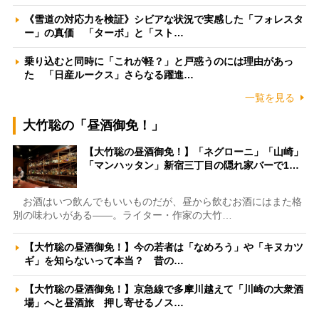
《雪道の対応力を検証》シビアな状況で実感した「フォレスタ
ー」の真価 「ターボ」と「スト…
乗り込むと同時に「これが軽？」と戸惑うのには理由があっ
た 「日産ルークス」さらなる躍進…
一覧を見る
大竹聡の「昼酒御免！」
【大竹聡の昼酒御免！】「ネグローニ」「山崎」
「マンハッタン」新宿三丁目の隠れ家バーで1…
お酒はいつ飲んでもいいものだが、昼から飲むお酒にはまた格
別の味わいがある――。ライター・作家の大竹…
【大竹聡の昼酒御免！】今の若者は「なめろう」や「キヌカツ
ギ」を知らないって本当？ 昔の…
【大竹聡の昼酒御免！】京急線で多摩川越えて「川崎の大衆酒
場」へと昼酒旅 押し寄せるノス…