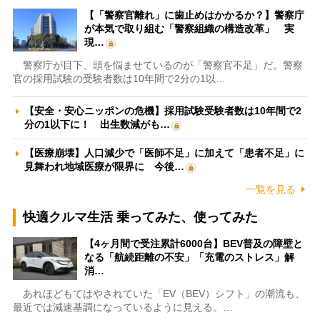
【「警察官離れ」に歯止めはかかるか？】警察庁
が本気で取り組む「警察組織の構造改革」 実
現…
警察庁が目下、頭を悩ませているのが「警察官不足」だ。警察
官の採用試験の受験者数は10年間で2分の1以…
【安全・安心ニッポンの危機】採用試験受験者数は10年間で2
分の1以下に！ 出生数減がも…
【医療崩壊】人口減少で「医師不足」に加えて「患者不足」に
見舞われ地域医療が限界に 今後…
一覧を見る
快適クルマ生活 乗ってみた、使ってみた
【4ヶ月間で受注累計6000台】BEV普及の障壁と
なる「航続距離の不安」「充電のストレス」解
消…
あれほどもてはやされていた「EV（BEV）シフト」の潮流も、
最近では減速基調になっているように見える。…