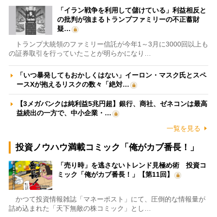
「イラン戦争を利用して儲けている」利益相反と
の批判が強まるトランプファミリーの不正蓄財
疑…
トランプ大統領のファミリー信託が今年1～3月に3000回以上も
の証券取引を行っていたことが明らかになり…
「いつ暴発してもおかしくはない」イーロン・マスク氏とスペ
ースXが抱えるリスクの数々「絶対…
【3メガバンクは純利益5兆円超】銀行、商社、ゼネコンは最高
益続出の一方で、中小企業・…
一覧を見る
投資ノウハウ満載コミック「俺がカブ番長！」
「売り時」を逃さないトレンド見極め術 投資コ
ミック「俺がカブ番長！」【第11回】
かつて投資情報雑誌「マネーポスト」にて、圧倒的な情報量が
詰め込まれた「天下無敵の株コミック」とし…