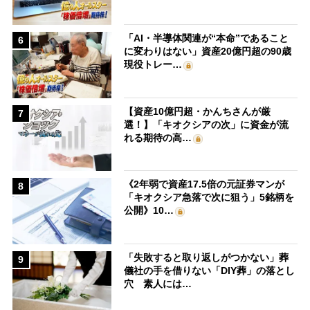
「AI・半導体関連が“本命”であること
6
に変わりはない」資産20億円超の90歳
現役トレー…
【資産10億円超・かんちさんが厳
7
選！】「キオクシアの次」に資金が流
れる期待の高…
《2年弱で資産17.5倍の元証券マンが
8
「キオクシア急落で次に狙う」5銘柄を
公開》10…
「失敗すると取り返しがつかない」葬
9
儀社の手を借りない「DIY葬」の落とし
穴 素人には…