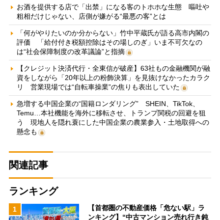
お酒を提供する店で「出禁」になる客のトホホな生態 嘔吐や
粗相だけじゃない、店側が嫌がる“最悪の客”とは
「何がやりたいのか分からない」竹中平蔵氏が語る高市内閣の
評価 「給付付き税額控除はその場しのぎ」いま不可欠なの
は“社会保障制度の改革議論”と指摘
【クレジット決済代行・全東信が破産】63社もの金融機関が融
資をしながら「20年以上の粉飾決算」を見抜けなかったカラク
リ 営業現場では“自転車操業”の焦りも表出していた
急増する中国企業の“国籍ロンダリング” SHEIN、TikTok、
Temu…本社機能を海外に移転させ、トランプ関税の回避を狙
う 現地人を隠れ蓑にした中国企業の農業参入・土地取得への
懸念も
関連記事
ランキング
【首都圏の不動産価格「危ない駅」ラ
1
ンキング】“中古マンション売れ行き鈍