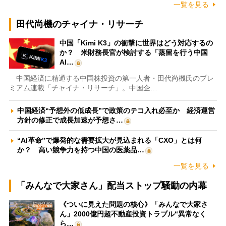
一覧を見る
田代尚機のチャイナ・リサーチ
中国「Kimi K3」の衝撃に世界はどう対応するの
か？ 米財務長官が検討する「蒸留を行う中国
AI…
中国経済に精通する中国株投資の第一人者・田代尚機氏のプレ
ミアム連載「チャイナ・リサーチ」。中国企…
中国経済“予想外の低成長”で政策のテコ入れ必至か 経済運営
方針の修正で成長加速が予想さ…
“AI革命”で爆発的な需要拡大が見込まれる「CXO」とは何
か？ 高い競争力を持つ中国の医薬品…
一覧を見る
「みんなで大家さん」配当ストップ騒動の内幕
《ついに見えた問題の核心》「みんなで大家さ
ん」2000億円超不動産投資トラブル“異常なく
ら…