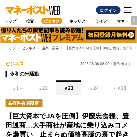
ログイン
トップ
投資
ビジネス
キャリア
ライフ
マネー
トップ
ビジネス
企業・業界
【巨大資本でJAを圧倒】伊藤忠食糧、豊田通商
ビジネス
2025.06.06 06:00
週刊ポスト
令和の米騒動
1
22
23
24
30
＃
～
＃
＃
＃
～
＃
有料会員限定
【巨大資本でJAを圧倒】伊藤忠食糧、豊
田通商…大手商社が産地に乗り込みコメ
を爆買い 止まらぬ価格高騰の裏で起き