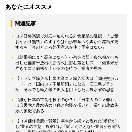
あなたにオススメ
関連記事
コメ価格高騰で対応を迫られる外食産業の選択 「ご飯
おかわり無料」のすずやは山形県産つや姫から銘柄変更
するも「今のところ外国産米を使う予定はない」
《結果的にまた高値になる》小泉進次郎・農水相が打ち
出した備蓄米放出の新方式に潜む落とし穴 「備蓄米が
尽きてコメ価格が上がるのを待つ」業者の思惑
【トランプ輸入米】米国産コメ輸入拡大は「関税交渉カ
ード」と「国内コメ不足解消」になる一石二鳥プラン
か それでも輸入米の拡大を阻止したい農水省の思惑
《誰が日本の主食を殺すのか？》「日本人のコメ離れ」
は自民党と農水省の欺瞞と怠慢が招いた、長年の農政失
敗の象徴である
【コメ価格急騰の背景】年末から続々と現れた“米転が
し”業者の実態 農家には「聞いたことない業者から電話
が…」農協の3割増しの高値で買い取る例も