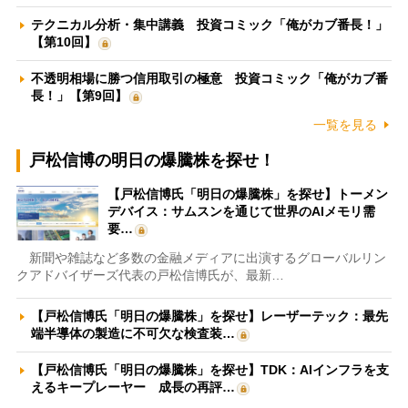
テクニカル分析・集中講義 投資コミック「俺がカブ番長！」
【第10回】
不透明相場に勝つ信用取引の極意 投資コミック「俺がカブ番
長！」【第9回】
一覧を見る
戸松信博の明日の爆騰株を探せ！
【戸松信博氏「明日の爆騰株」を探せ】トーメン
デバイス：サムスンを通じて世界のAIメモリ需
要…
新聞や雑誌など多数の金融メディアに出演するグローバルリン
クアドバイザーズ代表の戸松信博氏が、最新…
【戸松信博氏「明日の爆騰株」を探せ】レーザーテック：最先
端半導体の製造に不可欠な検査装…
【戸松信博氏「明日の爆騰株」を探せ】TDK：AIインフラを支
えるキープレーヤー 成長の再評…