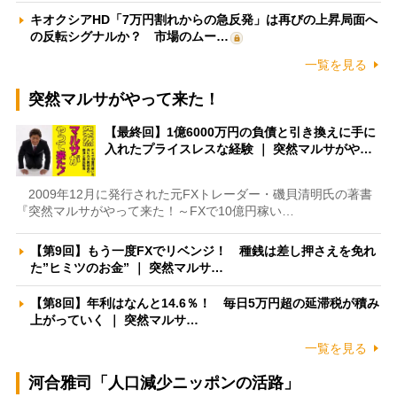
キオクシアHD「7万円割れからの急反発」は再びの上昇局面へ
の反転シグナルか？ 市場のムー…
一覧を見る
突然マルサがやって来た！
【最終回】1億6000万円の負債と引き換えに手に
入れたプライスレスな経験 ｜ 突然マルサがや…
2009年12月に発行された元FXトレーダー・磯貝清明氏の著書
『突然マルサがやって来た！～FXで10億円稼い…
【第9回】もう一度FXでリベンジ！ 種銭は差し押さえを免れ
た”ヒミツのお金” ｜ 突然マルサ…
【第8回】年利はなんと14.6％！ 毎日5万円超の延滞税が積み
上がっていく ｜ 突然マルサ…
一覧を見る
河合雅司「人口減少ニッポンの活路」