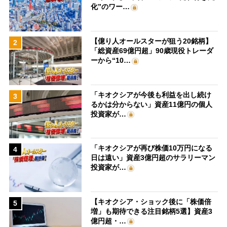
化”のワー…
【億り人オールスターが狙う20銘柄】
2
「総資産69億円超」90歳現役トレーダ
ーから“10…
「キオクシアが今後も利益を出し続け
3
るかは分からない」資産11億円の個人
投資家が…
「キオクシアが再び株価10万円になる
4
日は遠い」資産3億円超のサラリーマン
投資家が…
【キオクシア・ショック後に「株価倍
5
増」も期待できる注目銘柄5選】資産3
億円超・…