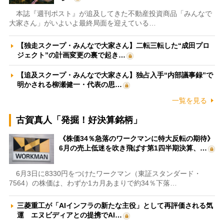
本誌『週刊ポスト』が追及してきた不動産投資商品「みんなで
大家さん」がいよいよ最終局面を迎えている…
【独走スクープ・みんなで大家さん】二転三転した“成田プロ
ジェクト”の計画変更の裏で起き…
【追及スクープ・みんなで大家さん】独占入手“内部議事録”で
明かされる柳瀬健一・代表の思…
一覧を見る
古賀真人「発掘！好決算銘柄」
《株価34％急落のワークマンに特大反転の期待》
6月の売上低迷を吹き飛ばす第1四半期決算、…
6月3日に8330円をつけたワークマン（東証スタンダード・
7564）の株価は、わずか1カ月あまりで約34％下落…
三菱重工が「AIインフラの新たな主役」として再評価される気
運 エヌビディアとの提携でAI…