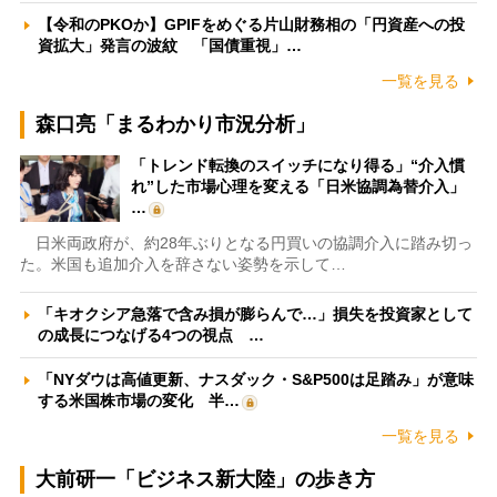
【令和のPKOか】GPIFをめぐる片山財務相の「円資産への投
資拡大」発言の波紋 「国債重視」…
一覧を見る
森口亮「まるわかり市況分析」
「トレンド転換のスイッチになり得る」“介入慣
れ”した市場心理を変える「日米協調為替介入」
…
日米両政府が、約28年ぶりとなる円買いの協調介入に踏み切っ
た。米国も追加介入を辞さない姿勢を示して…
「キオクシア急落で含み損が膨らんで…」損失を投資家として
の成長につなげる4つの視点 …
「NYダウは高値更新、ナスダック・S&P500は足踏み」が意味
する米国株市場の変化 半…
一覧を見る
大前研一「ビジネス新大陸」の歩き方