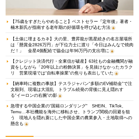
【75歳をすぎたらやめること】ベストセラー『定年後』著者・
楠木新氏が指南する老年期の好循環を呼び込む方法
【土俵に埋まるカネ】大の里、豊昇龍が黒星続きの名古屋場所
は「懸賞金2826万円」が下位力士に渡り「今日はみんなで焼肉
だ！」 金星4個配給で協会は年96万円の支出増に
【クレジット決済代行・全東信が破産】63社もの金融機関が融
資をしながら「20年以上の粉飾決算」を見抜けなかったカラク
リ 営業現場では“自転車操業”の焦りも表出していた
【納車時に複数の事故】テスラジャパン“多額のEV補助金”で注
文殺到、現場は大混乱 トラブル続発の背後に見え隠れす
る“イーロンの右腕”の影
急増する中国企業の“国籍ロンダリング” SHEIN、TikTok、
Temu…本社機能を海外に移転させ、トランプ関税の回避を狙
う 現地人を隠れ蓑にした中国企業の農業参入・土地取得への
懸念も