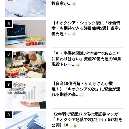
投資家が…
【キオクシア・ショック後に「株価倍
5
増」も期待できる注目銘柄5選】資産3
億円超・…
「AI・半導体関連が“本命”であること
6
に変わりはない」資産20億円超の90歳
現役トレー…
【資産10億円超・かんちさんが厳
7
選！】「キオクシアの次」に資金が流
れる期待の高…
《2年弱で資産17.5倍の元証券マンが
8
「キオクシア急落で次に狙う」5銘柄を
公開》10…