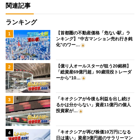
関連記事
ランキング
【首都圏の不動産価格「危ない駅」ラ
1
ンキング】“中古マンション売れ行き鈍
化”のワー…
【億り人オールスターが狙う20銘柄】
2
「総資産69億円超」90歳現役トレーダ
ーから“10…
「キオクシアが今後も利益を出し続け
3
るかは分からない」資産11億円の個人
投資家が…
「キオクシアが再び株価10万円になる
4
日は遠い」資産3億円超のサラリーマン