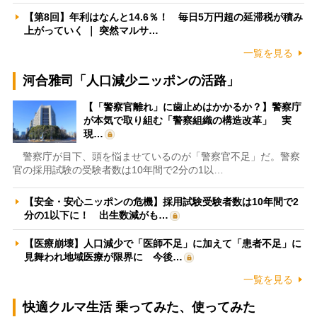
【第8回】年利はなんと14.6％！ 毎日5万円超の延滞税が積み
上がっていく ｜ 突然マルサ…
一覧を見る
河合雅司「人口減少ニッポンの活路」
【「警察官離れ」に歯止めはかかるか？】警察庁
が本気で取り組む「警察組織の構造改革」 実
現…
警察庁が目下、頭を悩ませているのが「警察官不足」だ。警察
官の採用試験の受験者数は10年間で2分の1以…
【安全・安心ニッポンの危機】採用試験受験者数は10年間で2
分の1以下に！ 出生数減がも…
【医療崩壊】人口減少で「医師不足」に加えて「患者不足」に
見舞われ地域医療が限界に 今後…
一覧を見る
快適クルマ生活 乗ってみた、使ってみた