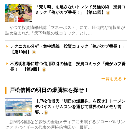
「売り時」を逃さないトレンド見極め術 投資コ
ミック「俺がカブ番長！」【第11回】
かつて投資情報雑誌「マネーポスト」にて、圧倒的な情報量が
詰め込まれた「天下無敵の株コミック」とし…
テクニカル分析・集中講義 投資コミック「俺がカブ番長！」
【第10回】
不透明相場に勝つ信用取引の極意 投資コミック「俺がカブ番
長！」【第9回】
一覧を見る
戸松信博の明日の爆騰株を探せ！
【戸松信博氏「明日の爆騰株」を探せ】トーメン
デバイス：サムスンを通じて世界のAIメモリ需
要…
新聞や雑誌など多数の金融メディアに出演するグローバルリン
クアドバイザーズ代表の戸松信博氏が、最新…