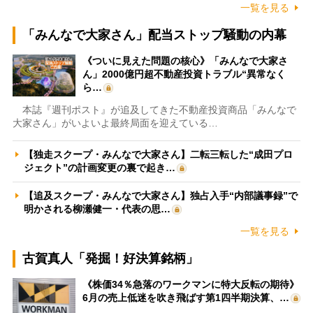
一覧を見る
「みんなで大家さん」配当ストップ騒動の内幕
《ついに見えた問題の核心》「みんなで大家さ
ん」2000億円超不動産投資トラブル“異常なく
ら…
本誌『週刊ポスト』が追及してきた不動産投資商品「みんなで
大家さん」がいよいよ最終局面を迎えている…
【独走スクープ・みんなで大家さん】二転三転した“成田プロ
ジェクト”の計画変更の裏で起き…
【追及スクープ・みんなで大家さん】独占入手“内部議事録”で
明かされる柳瀬健一・代表の思…
一覧を見る
古賀真人「発掘！好決算銘柄」
《株価34％急落のワークマンに特大反転の期待》
6月の売上低迷を吹き飛ばす第1四半期決算、…