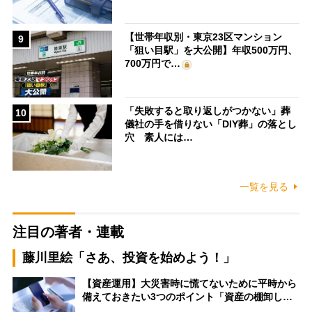
【世帯年収別・東京23区マンション
9
「狙い目駅」を大公開】年収500万円、
700万円で…
「失敗すると取り返しがつかない」葬
10
儀社の手を借りない「DIY葬」の落とし
穴 素人には…
一覧を見る
注目の著者・連載
藤川里絵「さあ、投資を始めよう！」
【資産運用】大災害時に慌てないために平時から
備えておきたい3つのポイント「資産の棚卸し…