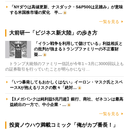
「NYダウは高値更新、ナスダック・S&P500は足踏み」が意味
する米国株市場の変化 半…
一覧を見る
大前研一「ビジネス新大陸」の歩き方
「イラン戦争を利用して儲けている」利益相反と
の批判が強まるトランプファミリーの不正蓄財
疑…
トランプ大統領のファミリー信託が今年1～3月に3000回以上も
の証券取引を行っていたことが明らかになり…
「いつ暴発してもおかしくはない」イーロン・マスク氏とスペ
ースXが抱えるリスクの数々「絶対…
【3メガバンクは純利益5兆円超】銀行、商社、ゼネコンは最高
益続出の一方で、中小企業・…
一覧を見る
投資ノウハウ満載コミック「俺がカブ番長！」