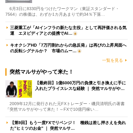
6月3日に8330円をつけたワークマン（東証スタンダード・
7564）の株価は、わずか1カ月あまりで約34％下落…
三菱重工が「AIインフラの新たな主役」として再評価される気
運 エヌビディアとの提携でAI…
キオクシアHD「7万円割れからの急反発」は再びの上昇局面へ
の反転シグナルか？ 市場のムー…
一覧を見る
突然マルサがやって来た！
【最終回】1億6000万円の負債と引き換えに手に
入れたプライスレスな経験 ｜ 突然マルサがや…
2009年12月に発行された元FXトレーダー・磯貝清明氏の著書
『突然マルサがやって来た！～FXで10億円稼い…
【第9回】もう一度FXでリベンジ！ 種銭は差し押さえを免れ
た”ヒミツのお金” ｜ 突然マルサ…