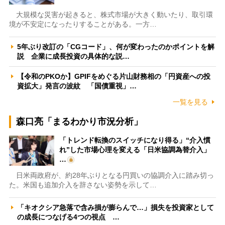
大規模な災害が起きると、株式市場が大きく動いたり、取引環
境が不安定になったりすることがある。一方…
5年ぶり改訂の「CGコード」、何が変わったのかポイントを解
説 企業に成長投資の具体的な説…
【令和のPKOか】GPIFをめぐる片山財務相の「円資産への投
資拡大」発言の波紋 「国債重視」…
一覧を見る
森口亮「まるわかり市況分析」
「トレンド転換のスイッチになり得る」“介入慣
れ”した市場心理を変える「日米協調為替介入」
…
日米両政府が、約28年ぶりとなる円買いの協調介入に踏み切っ
た。米国も追加介入を辞さない姿勢を示して…
「キオクシア急落で含み損が膨らんで…」損失を投資家として
の成長につなげる4つの視点 …