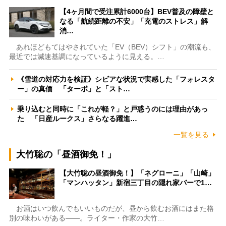
【4ヶ月間で受注累計6000台】BEV普及の障壁と
なる「航続距離の不安」「充電のストレス」解
消…
あれほどもてはやされていた「EV（BEV）シフト」の潮流も、
最近では減速基調になっているように見える。…
《雪道の対応力を検証》シビアな状況で実感した「フォレスタ
ー」の真価 「ターボ」と「スト…
乗り込むと同時に「これが軽？」と戸惑うのには理由があっ
た 「日産ルークス」さらなる躍進…
一覧を見る
大竹聡の「昼酒御免！」
【大竹聡の昼酒御免！】「ネグローニ」「山崎」
「マンハッタン」新宿三丁目の隠れ家バーで1…
お酒はいつ飲んでもいいものだが、昼から飲むお酒にはまた格
別の味わいがある――。ライター・作家の大竹…