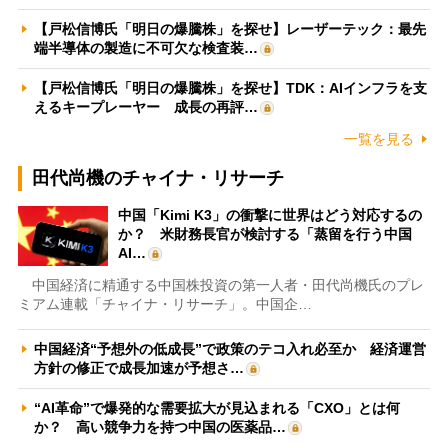
【戸松信博氏「明日の爆騰株」を探せ】レーザーテック：最先
端半導体の製造に不可欠な検査装…
【戸松信博氏「明日の爆騰株」を探せ】TDK：AIインフラを支
えるキープレーヤー 成長の再評…
一覧を見る
田代尚機のチャイナ・リサーチ
中国「Kimi K3」の衝撃に世界はどう対応するの
か？ 米財務長官が検討する「蒸留を行う中国
AI…
中国経済に精通する中国株投資の第一人者・田代尚機氏のプレ
ミアム連載「チャイナ・リサーチ」。中国企…
中国経済“予想外の低成長”で政策のテコ入れ必至か 経済運営
方針の修正で成長加速が予想さ…
“AI革命”で爆発的な需要拡大が見込まれる「CXO」とは何
か？ 高い競争力を持つ中国の医薬品…