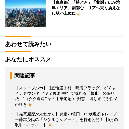
【東京都】「勝どき」「豊洲」ほか湾
岸エリア、副都心エリアへ乗り換えな
し駅が上位に
あわせて読みたい
あなたにオススメ
関連記事
【スクープルポ】旧五輪選手村「晴海フラッグ」がチャ
イナタウン化 “ヤミ民泊”横行で溢れる「禁止」の張り
紙、“白タク送迎”“ヤミ中華宅配”の疑惑…困り果てる住民
の嘆き
【売買履歴が丸わかり】資産20億円・89歳現役トレーダ
ー藤本茂氏の「シゲルさんノート」を特別公開！【5月の
取引ハイライト】