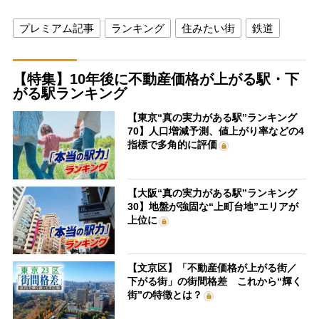
プレミアム記事
ランキング
住みたい街
鉄道
【特集】10年後に不動産価格が上がる駅・下
がる駅ランキング
【東京“真の実力がある駅”ランキング
70】人口増減予測、値上がり率などの4
指標で多角的に評価
【大阪“真の実力がある駅”ランキング
30】地盤が強固な“上町台地”エリアが
上位に
【文京区】「不動産価格が上がる街／
下がる街」の街間格差 これから“輝く
街”の特徴とは？