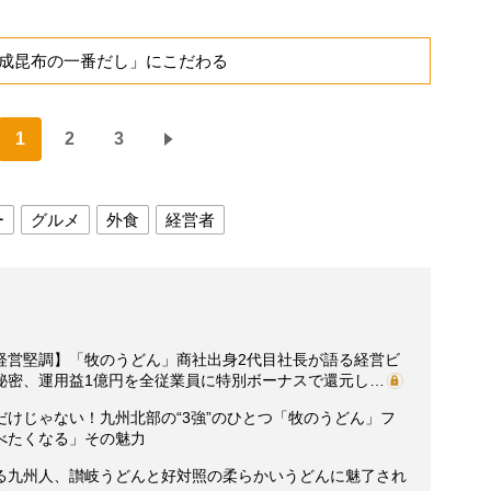
成昆布の一番だし」にこだわる
1
2
3
ー
グルメ
外食
経営者
経営堅調】「牧のうどん」商社出身2代目社長が語る経営ビ
秘密、運用益1億円を全従業員に特別ボーナスで還元し…
けじゃない！九州北部の“3強”のひとつ「牧のうどん」フ
べたくなる」その魅力
る九州人、讃岐うどんと好対照の柔らかいうどんに魅了され