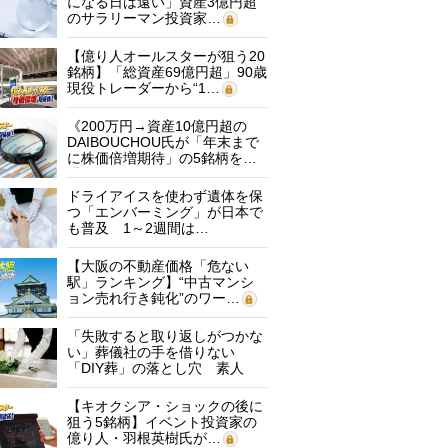
になる日は遠い」資産3億円超
のサラリーマン投資家…
【億り人オールスターが狙う20
銘柄】「総資産69億円超」90歳
現役トレーダーから“1…
《200万円→資産10億円超の
DAIBOUCHOU氏が「年末まで
に株価倍増期待」の5銘柄を…
ドライアイスを使わず遺体を保
つ「エンバーミング」が日本で
も普及 1～2週間は…
【大阪の不動産価格「危ない
駅」ランキング】“中古マンシ
ョン売れ行き鈍化”のワー…
「失敗すると取り返しがつかな
い」葬儀社の手を借りない
「DIY葬」の落とし穴 素人
に…
【キオクシア・ショックの後に
狙う5銘柄】イベント投資家の
億り人・羽根英樹氏が…