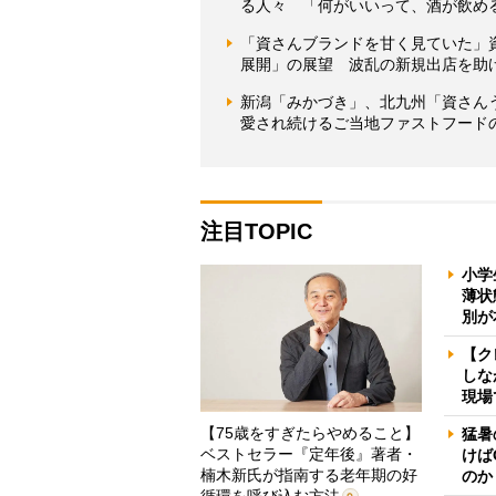
る人々 「何がいいって、酒が飲め
「資さんブランドを甘く見ていた」資
展開」の展望 波乱の新規出店を助
新潟「みかづき」、北九州「資さん
愛され続けるご当地ファストフード
注目TOPIC
小学
薄状
別が
【ク
しな
現場
【75歳をすぎたらやめること】
猛暑
ベストセラー『定年後』著者・
けば
楠木新氏が指南する老年期の好
のか
循環を呼び込む方法