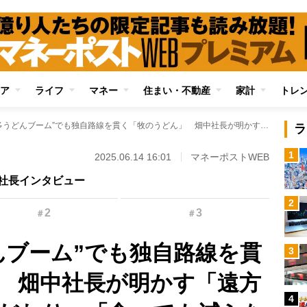
ア
ライフ
マネー
住まい・不動産
家計
トレ
東京で“博多うどんブーム”でも独自路線を貫く「牧のうどん」 畑中社長が明かす「遠方には出店しないこだわり」「食べても減らない魔法のうどんの秘密」
ラ
1
2025.06.14 16:01
マネーポストWEB
社長インタビュー
2
2
3
＃
＃
んブーム”でも独自路線を貫
3
 畑中社長が明かす「遠方
4