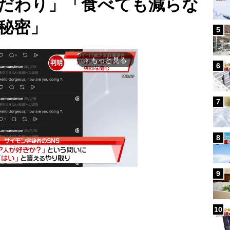
だわり」「食べても減らな
秘密」
5
もっと見る
arrow_forward_ios
6
7
8
9
Mute
10