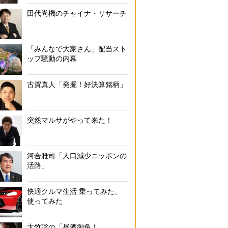
田代尚機のチャイナ・リサーチ
「みんなで大家さん」配当スト
ップ騒動の内幕
古賀真人「発掘！好決算銘柄」
突然マルサがやって来た！
河合雅司「人口減少ニッポンの
活路」
快適クルマ生活 乗ってみた、
使ってみた
大竹聡の「昼酒御免！」