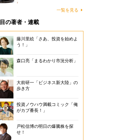
一覧を見る
目の著者・連載
藤川里絵「さあ、投資を始めよ
う！」
森口亮「まるわかり市況分析」
大前研一「ビジネス新大陸」の
歩き方
投資ノウハウ満載コミック「俺
がカブ番長！」
戸松信博の明日の爆騰株を探
せ！