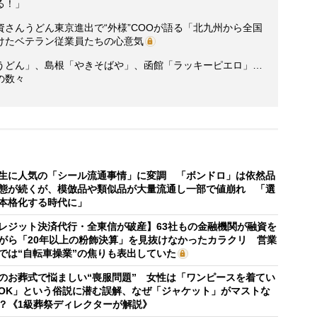
る！」
さんうどん東京進出で“外様”COOが語る「北九州から全国
けたベテラン従業員たちの心意気
うどん」、島根「やきそばや」、函館「ラッキーピエロ」…
の数々
生に人気の「シール流通事情」に変調 「ボンドロ」は依然品
態が続くが、模倣品や類似品が大量流通し一部で値崩れ 「選
本格化する時代に」
レジット決済代行・全東信が破産】63社もの金融機関が融資を
がら「20年以上の粉飾決算」を見抜けなかったカラクリ 営業
では“自転車操業”の焦りも表出していた
のお葬式で悩ましい“喪服問題” 女性は「ワンピースを着てい
OK」という俗説に潜む誤解、なぜ「ジャケット」がマストな
？《1級葬祭ディレクターが解説》