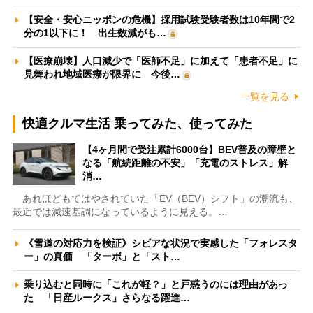
【安全・安心ニッポンの危機】採用試験受験者数は10年間で2
分の1以下に！ 出生数減がも…
【医療崩壊】人口減少で「医師不足」に加えて「患者不足」に
見舞われ地域医療が限界に 今後…
一覧を見る
快適クルマ生活 乗ってみた、使ってみた
【4ヶ月間で受注累計6000台】BEV普及の障壁と
なる「航続距離の不安」「充電のストレス」解
消…
あれほどもてはやされていた「EV（BEV）シフト」の潮流も、
最近では減速基調になっているように見える。…
《雪道の対応力を検証》シビアな状況で実感した「フォレスタ
ー」の真価 「ターボ」と「スト…
乗り込むと同時に「これが軽？」と戸惑うのには理由があっ
た 「日産ルークス」さらなる躍進…