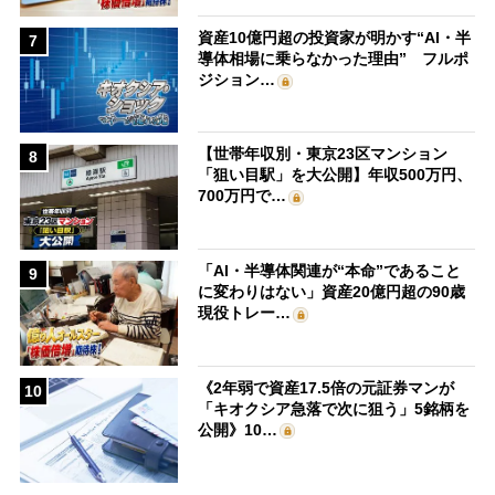
資産10億円超の投資家が明かす“AI・半
7
導体相場に乗らなかった理由” フルポ
ジション…
【世帯年収別・東京23区マンション
8
「狙い目駅」を大公開】年収500万円、
700万円で…
「AI・半導体関連が“本命”であること
9
に変わりはない」資産20億円超の90歳
現役トレー…
《2年弱で資産17.5倍の元証券マンが
10
「キオクシア急落で次に狙う」5銘柄を
公開》10…