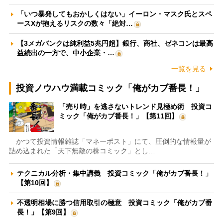
「いつ暴発してもおかしくはない」イーロン・マスク氏とスペ
ースXが抱えるリスクの数々「絶対…
【3メガバンクは純利益5兆円超】銀行、商社、ゼネコンは最高
益続出の一方で、中小企業・…
一覧を見る
投資ノウハウ満載コミック「俺がカブ番長！」
「売り時」を逃さないトレンド見極め術 投資コ
ミック「俺がカブ番長！」【第11回】
かつて投資情報雑誌「マネーポスト」にて、圧倒的な情報量が
詰め込まれた「天下無敵の株コミック」とし…
テクニカル分析・集中講義 投資コミック「俺がカブ番長！」
【第10回】
不透明相場に勝つ信用取引の極意 投資コミック「俺がカブ番
長！」【第9回】