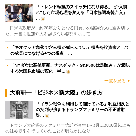
「トレンド転換のスイッチになり得る」“介入慣
れ”した市場心理を変える「日米協調為替介入」
…
日米両政府が、約28年ぶりとなる円買いの協調介入に踏み切っ
た。米国も追加介入を辞さない姿勢を示して…
「キオクシア急落で含み損が膨らんで…」損失を投資家として
の成長につなげる4つの視点 …
「NYダウは高値更新、ナスダック・S&P500は足踏み」が意味
する米国株市場の変化 半…
一覧を見る
大前研一「ビジネス新大陸」の歩き方
「イラン戦争を利用して儲けている」利益相反と
の批判が強まるトランプファミリーの不正蓄財
疑…
トランプ大統領のファミリー信託が今年1～3月に3000回以上も
の証券取引を行っていたことが明らかになり…