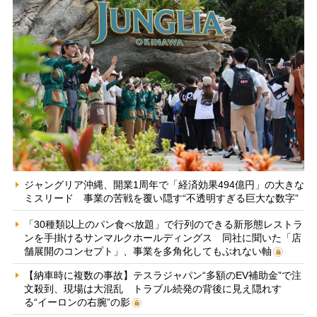
ジャングリア沖縄、開業1周年で「経済効果494億円」の大きな
ミスリード 事業の苦戦を覆い隠す“不透明すぎる巨大な数字”
「30種類以上のパン食べ放題」で行列のできる新形態レストラ
ンを手掛けるサンマルクホールディングス 同社に聞いた「店
舗展開のコンセプト」、事業を多角化してもぶれない軸
【納車時に複数の事故】テスラジャパン“多額のEV補助金”で注
文殺到、現場は大混乱 トラブル続発の背後に見え隠れす
る“イーロンの右腕”の影