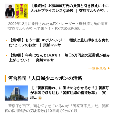
【最終回】1億6000万円の負債と引き換えに手に
入れたプライスレスな経験 ｜ 突然マルサがや…
2009年12月に発行された元FXトレーダー・磯貝清明氏の著書
『突然マルサがやって来た！～FXで10億円稼い…
【第9回】もう一度FXでリベンジ！ 種銭は差し押さえを免れ
た”ヒミツのお金” ｜ 突然マルサ…
【第8回】年利はなんと14.6％！ 毎日5万円超の延滞税が積み
上がっていく ｜ 突然マルサ…
一覧を見る
河合雅司「人口減少ニッポンの活路」
【「警察官離れ」に歯止めはかかるか？】警察庁
が本気で取り組む「警察組織の構造改革」 実
現…
警察庁が目下、頭を悩ませているのが「警察官不足」だ。警察
官の採用試験の受験者数は10年間で2分の1以…