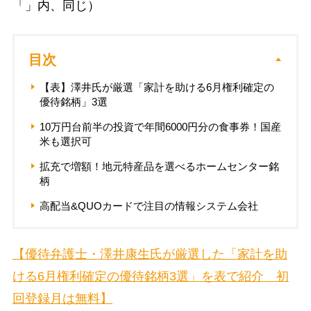
「」内、同じ）
目次
【表】澤井氏が厳選「家計を助ける6月権利確定の
優待銘柄」3選
10万円台前半の投資で年間6000円分の食事券！国産
米も選択可
拡充で増額！地元特産品を選べるホームセンター銘
柄
高配当&QUOカードで注目の情報システム会社
【優待弁護士・澤井康生氏が厳選した「家計を助
ける6月権利確定の優待銘柄3選」を表で紹介 初
回登録月は無料】