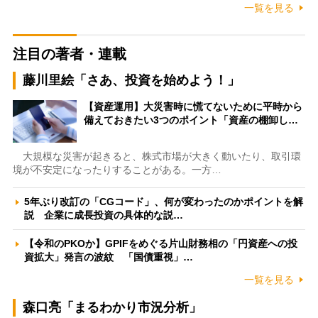
一覧を見る
注目の著者・連載
藤川里絵「さあ、投資を始めよう！」
【資産運用】大災害時に慌てないために平時から
備えておきたい3つのポイント「資産の棚卸し…
大規模な災害が起きると、株式市場が大きく動いたり、取引環
境が不安定になったりすることがある。一方…
5年ぶり改訂の「CGコード」、何が変わったのかポイントを解
説 企業に成長投資の具体的な説…
【令和のPKOか】GPIFをめぐる片山財務相の「円資産への投
資拡大」発言の波紋 「国債重視」…
一覧を見る
森口亮「まるわかり市況分析」