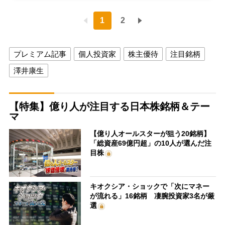
1
2
プレミアム記事
個人投資家
株主優待
注目銘柄
澤井康生
【特集】億り人が注目する日本株銘柄＆テー
マ
【億り人オールスターが狙う20銘柄】
「総資産69億円超」の10人が選んだ注
目株
キオクシア・ショックで「次にマネー
が流れる」16銘柄 凄腕投資家3名が厳
選