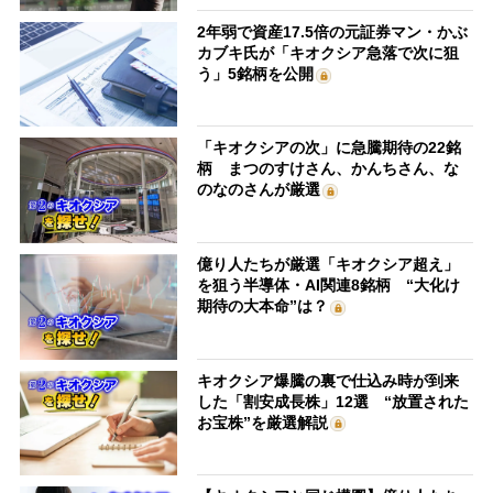
2年弱で資産17.5倍の元証券マン・かぶ
カブキ氏が「キオクシア急落で次に狙
う」5銘柄を公開
「キオクシアの次」に急騰期待の22銘
柄 まつのすけさん、かんちさん、な
のなのさんが厳選
億り人たちが厳選「キオクシア超え」
を狙う半導体・AI関連8銘柄 “大化け
期待の大本命”は？
キオクシア爆騰の裏で仕込み時が到来
した「割安成長株」12選 “放置された
お宝株”を厳選解説