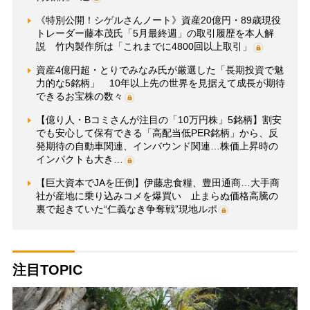
《特別公開！シゲルさんノート》資産20億円・89歳現役
トレーダー藤本茂氏「5月最終週」の取引履歴を本人解
説 竹内製作所は「これまでに4800回以上取引」
資産4億円超・とりでみなみ氏が厳選した「長期投資で魅
力的な5銘柄」 10年以上先の世界を見据えて成長が期待
できるお宝株の数々
【億り人・Bコミさんが注目の「10万円株」5銘柄】割安
でも安心して保有できる「高配当低PER銘柄」から、反
発期待の自動車関連、インバウンド関連…株価上昇時の
インパクトも大き…
【巨大資本でJAを圧倒】伊藤忠食糧、豊田通商…大手商
社が産地に乗り込みコメを爆買い 止まらぬ価格高騰の
裏で起きていた“仁義なき争奪戦”現地ルポ
注目TOPIC