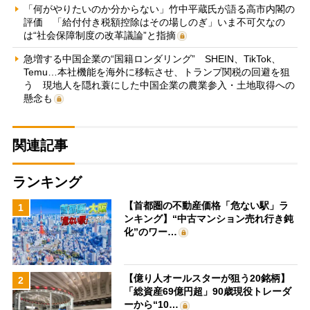
「何がやりたいのか分からない」竹中平蔵氏が語る高市内閣の
評価 「給付付き税額控除はその場しのぎ」いま不可欠なの
は“社会保障制度の改革議論”と指摘
急増する中国企業の“国籍ロンダリング” SHEIN、TikTok、
Temu…本社機能を海外に移転させ、トランプ関税の回避を狙
う 現地人を隠れ蓑にした中国企業の農業参入・土地取得への
懸念も
関連記事
ランキング
【首都圏の不動産価格「危ない駅」ラ
1
ンキング】“中古マンション売れ行き鈍
化”のワー…
【億り人オールスターが狙う20銘柄】
2
「総資産69億円超」90歳現役トレーダ
ーから“10…