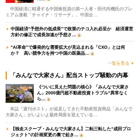
中国経済に精通する中国株投資の第一人者・田代尚機氏のプレ
ミアム連載「チャイナ・リサーチ」。中国企…
中国経済“予想外の低成長”で政策のテコ入れ必至か 経済運営
方針の修正で成長加速が予想さ…
“AI革命”で爆発的な需要拡大が見込まれる「CXO」とは何
か？ 高い競争力を持つ中国の医薬品…
一覧を見る
「みんなで大家さん」配当ストップ騒動の内幕
《ついに見えた問題の核心》「みんなで大家さ
ん」2000億円超不動産投資トラブル“異常なく
ら…
本誌『週刊ポスト』が追及してきた不動産投資商品「みんなで
大家さん」がいよいよ最終局面を迎えている…
【独走スクープ・みんなで大家さん】二転三転した“成田プロ
ジェクト”の計画変更の裏で起き…