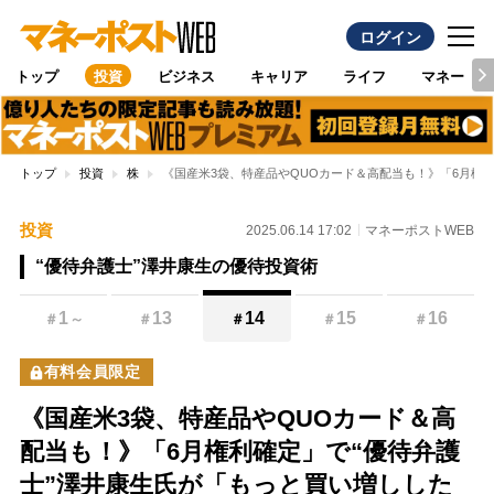
ログイン
トップ
投資
ビジネス
キャリア
ライフ
マネー
トップ
投資
株
《国産米3袋、特産品やQUOカード＆高配当も！》「6月権
投資
2025.06.14 17:02
マネーポストWEB
“優待弁護士”澤井康生の優待投資術
1
13
14
15
16
＃
～
＃
＃
＃
＃
有料会員限定
《国産米3袋、特産品やQUOカード＆高
配当も！》「6月権利確定」で“優待弁護
士”澤井康生氏が「もっと買い増しした