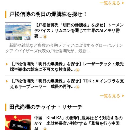
一覧を見る
戸松信博の明日の爆騰株を探せ！
【戸松信博氏「明日の爆騰株」を探せ】トーメン
デバイス：サムスンを通じて世界のAIメモリ需
要…
新聞や雑誌など多数の金融メディアに出演するグローバルリン
クアドバイザーズ代表の戸松信博氏が、最新…
【戸松信博氏「明日の爆騰株」を探せ】レーザーテック：最先
端半導体の製造に不可欠な検査装…
【戸松信博氏「明日の爆騰株」を探せ】TDK：AIインフラを支
えるキープレーヤー 成長の再評…
一覧を見る
田代尚機のチャイナ・リサーチ
中国「Kimi K3」の衝撃に世界はどう対応するの
か？ 米財務長官が検討する「蒸留を行う中国
AI…