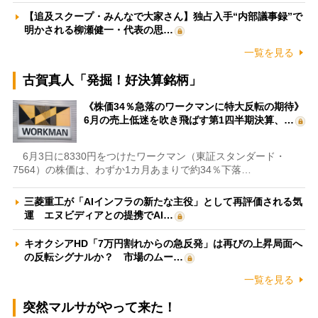
【追及スクープ・みんなで大家さん】独占入手“内部議事録”で
明かされる柳瀬健一・代表の思…
一覧を見る
古賀真人「発掘！好決算銘柄」
《株価34％急落のワークマンに特大反転の期待》
6月の売上低迷を吹き飛ばす第1四半期決算、…
6月3日に8330円をつけたワークマン（東証スタンダード・
7564）の株価は、わずか1カ月あまりで約34％下落…
三菱重工が「AIインフラの新たな主役」として再評価される気
運 エヌビディアとの提携でAI…
キオクシアHD「7万円割れからの急反発」は再びの上昇局面へ
の反転シグナルか？ 市場のムー…
一覧を見る
突然マルサがやって来た！