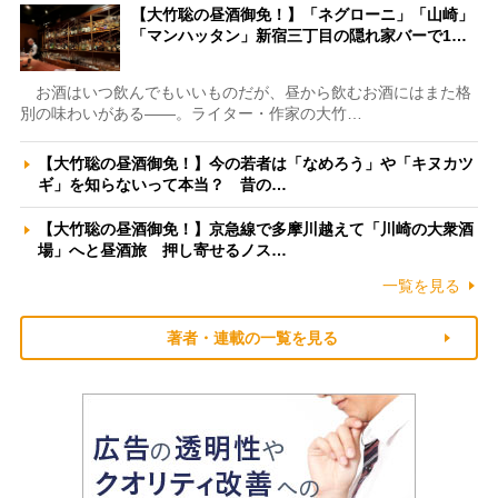
【大竹聡の昼酒御免！】「ネグローニ」「山崎」
「マンハッタン」新宿三丁目の隠れ家バーで1…
お酒はいつ飲んでもいいものだが、昼から飲むお酒にはまた格
別の味わいがある――。ライター・作家の大竹…
【大竹聡の昼酒御免！】今の若者は「なめろう」や「キヌカツ
ギ」を知らないって本当？ 昔の…
【大竹聡の昼酒御免！】京急線で多摩川越えて「川崎の大衆酒
場」へと昼酒旅 押し寄せるノス…
一覧を見る
著者・連載の一覧を見る