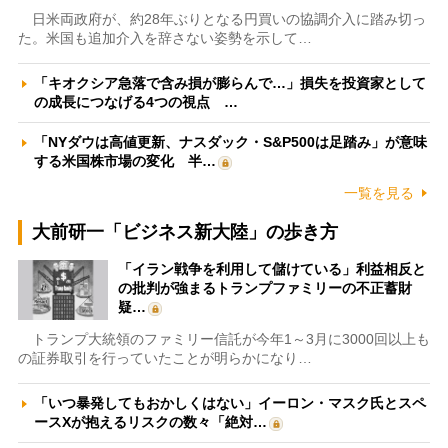
日米両政府が、約28年ぶりとなる円買いの協調介入に踏み切っ
た。米国も追加介入を辞さない姿勢を示して…
「キオクシア急落で含み損が膨らんで…」損失を投資家として
の成長につなげる4つの視点 …
「NYダウは高値更新、ナスダック・S&P500は足踏み」が意味
する米国株市場の変化 半…
一覧を見る
大前研一「ビジネス新大陸」の歩き方
「イラン戦争を利用して儲けている」利益相反と
の批判が強まるトランプファミリーの不正蓄財
疑…
トランプ大統領のファミリー信託が今年1～3月に3000回以上も
の証券取引を行っていたことが明らかになり…
「いつ暴発してもおかしくはない」イーロン・マスク氏とスペ
ースXが抱えるリスクの数々「絶対…