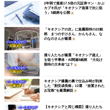
2年弱で資産17.5倍の元証券マン・かぶ
カブキ氏が「キオクシア急落で次に狙
う」5銘柄を公開
「キオクシアの次」に急騰期待の22銘
柄 まつのすけさん、かんちさん、な
のなのさんが厳選
億り人たちが厳選「キオクシア超え」
を狙う半導体・AI関連8銘柄 “大化け
期待の大本命”は？
キオクシア爆騰の裏で仕込み時が到来
した「割安成長株」12選 “放置された
お宝株”を厳選解説
【キオクシアと同じ構図】億り人たち