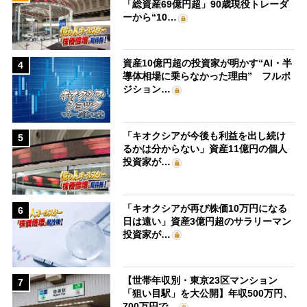
「総資産69億円超」90歳現役トレーダ
ーから“10…
資産10億円超の投資家が明かす“AI・半
4
導体相場に乗らなかった理由” フルポ
ジション…
「キオクシアが今後も利益を出し続け
5
るかは分からない」資産11億円の個人
投資家が…
「キオクシアが再び株価10万円になる
6
日は遠い」資産3億円超のサラリーマン
投資家が…
【世帯年収別・東京23区マンション
7
「狙い目駅」を大公開】年収500万円、
700万円で…