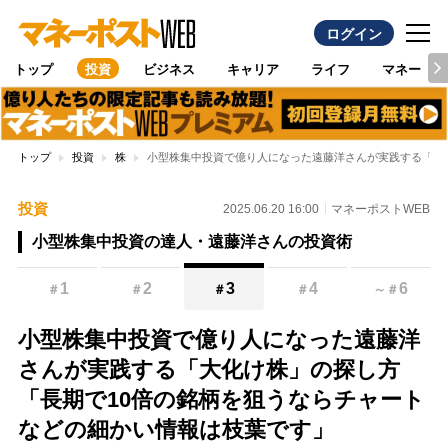
ログイン
トップ
投資
ビジネス
キャリア
ライフ
マネー
トップ
投資
株
小型株集中投資で億り人になった遠藤洋さんが実践する「大
投資
2025.06.20 16:00
マネーポストWEB
小型株集中投資の達人・遠藤洋さんの投資術
1
2
3
4
6
＃
＃
＃
＃
～
＃
小型株集中投資で億り人になった遠藤洋
さんが実践する「大化け株」の探し方
「長期で10倍の銘柄を狙うならチャート
などの細かい情報は枝葉です」