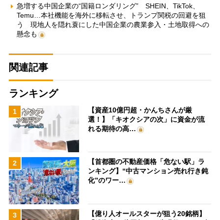
急増する中国企業の“国籍ロンダリング” SHEIN、TikTok、
Temu…本社機能を海外に移転させ、トランプ関税の回避を狙
う 現地人を隠れ蓑にした中国企業の農業参入・土地取得への
懸念も
関連記事
ランキング
【資産10億円超・かんちさんが厳
1
選！】「キオクシアの次」に資金が流
れる期待の高…
【首都圏の不動産価格「危ない駅」ラ
2
ンキング】“中古マンション売れ行き鈍
化”のワー…
【億り人オールスターが狙う20銘柄】
3