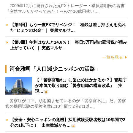
2009年12月に発行された元FXトレーダー・磯貝清明氏の著書
『突然マルサがやって来た！～FXで10億円稼い…
【第9回】もう一度FXでリベンジ！ 種銭は差し押さえを免れ
た”ヒミツのお金” ｜ 突然マルサ…
【第8回】年利はなんと14.6％！ 毎日5万円超の延滞税が積み
上がっていく ｜ 突然マルサ…
一覧を見る
河合雅司「人口減少ニッポンの活路」
【「警察官離れ」に歯止めはかかるか？】警察庁
が本気で取り組む「警察組織の構造改革」 実
現…
警察庁が目下、頭を悩ませているのが「警察官不足」だ。警察
官の採用試験の受験者数は10年間で2分の1以…
【安全・安心ニッポンの危機】採用試験受験者数は10年間で2
分の1以下に！ 出生数減がも…