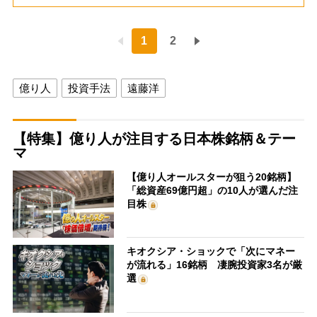
1
2
億り人
投資手法
遠藤洋
【特集】億り人が注目する日本株銘柄＆テー
マ
【億り人オールスターが狙う20銘柄】
「総資産69億円超」の10人が選んだ注
目株
キオクシア・ショックで「次にマネー
が流れる」16銘柄 凄腕投資家3名が厳
選