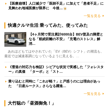
【医療崩壊】人口減少で「医師不足」に加えて「患者不足」に
見舞われ地域医療が限界に 今後…
一覧を見る
快適クルマ生活 乗ってみた、使ってみた
【4ヶ月間で受注累計6000台】BEV普及の障壁と
なる「航続距離の不安」「充電のストレス」解
消…
あれほどもてはやされていた「EV（BEV）シフト」の潮流も、
最近では減速基調になっているように見える。…
《雪道の対応力を検証》シビアな状況で実感した「フォレスタ
ー」の真価 「ターボ」と「スト…
乗り込むと同時に「これが軽？」と戸惑うのには理由があっ
た 「日産ルークス」さらなる躍進…
一覧を見る
大竹聡の「昼酒御免！」