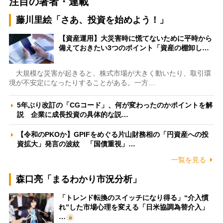
注目の著者・連載
藤川里絵「さあ、投資を始めよう！」
【資産運用】大災害時に慌てないために平時から
備えておきたい3つのポイント「資産の棚卸し…
大規模な災害が起きると、株式市場が大きく動いたり、取引環
境が不安定になったりすることがある。一方…
5年ぶり改訂の「CGコード」、何が変わったのかポイントを解
説 企業に成長投資の具体的な説…
【令和のPKOか】GPIFをめぐる片山財務相の「円資産への投
資拡大」発言の波紋 「国債重視」…
一覧を見る
森口亮「まるわかり市況分析」
「トレンド転換のスイッチになり得る」“介入慣
れ”した市場心理を変える「日米協調為替介入」
…