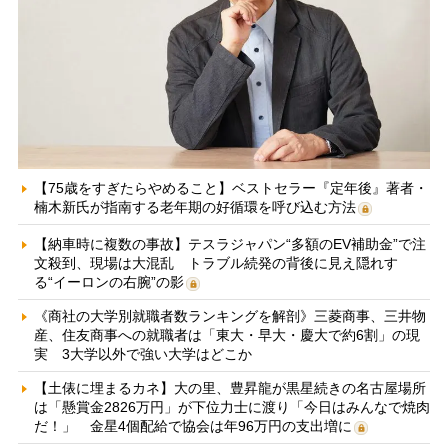
【75歳をすぎたらやめること】ベストセラー『定年後』著者・
楠木新氏が指南する老年期の好循環を呼び込む方法
【納車時に複数の事故】テスラジャパン“多額のEV補助金”で注
文殺到、現場は大混乱 トラブル続発の背後に見え隠れす
る“イーロンの右腕”の影
《商社の大学別就職者数ランキングを解剖》三菱商事、三井物
産、住友商事への就職者は「東大・早大・慶大で約6割」の現
実 3大学以外で強い大学はどこか
【土俵に埋まるカネ】大の里、豊昇龍が黒星続きの名古屋場所
は「懸賞金2826万円」が下位力士に渡り「今日はみんなで焼肉
だ！」 金星4個配給で協会は年96万円の支出増に