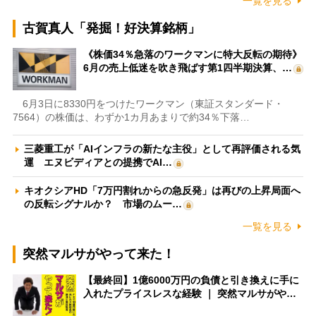
一覧を見る
古賀真人「発掘！好決算銘柄」
《株価34％急落のワークマンに特大反転の期待》
6月の売上低迷を吹き飛ばす第1四半期決算、…
6月3日に8330円をつけたワークマン（東証スタンダード・
7564）の株価は、わずか1カ月あまりで約34％下落…
三菱重工が「AIインフラの新たな主役」として再評価される気
運 エヌビディアとの提携でAI…
キオクシアHD「7万円割れからの急反発」は再びの上昇局面へ
の反転シグナルか？ 市場のムー…
一覧を見る
突然マルサがやって来た！
【最終回】1億6000万円の負債と引き換えに手に
入れたプライスレスな経験 ｜ 突然マルサがや…