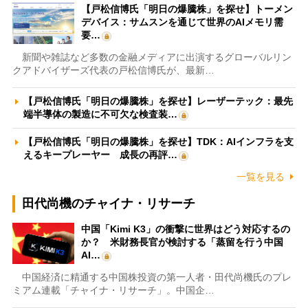
【戸松信博氏「明日の爆騰株」を探せ】トーメン
デバイス：サムスンを通じて世界のAIメモリ需
要…
新聞や雑誌など多数の金融メディアに出演するグローバルリン
クアドバイザーズ代表の戸松信博氏が、最新…
【戸松信博氏「明日の爆騰株」を探せ】レーザーテック：最先
端半導体の製造に不可欠な検査装…
【戸松信博氏「明日の爆騰株」を探せ】TDK：AIインフラを支
えるキープレーヤー 成長の再評…
一覧を見る
田代尚機のチャイナ・リサーチ
中国「Kimi K3」の衝撃に世界はどう対応するの
か？ 米財務長官が検討する「蒸留を行う中国
AI…
中国経済に精通する中国株投資の第一人者・田代尚機氏のプレ
ミアム連載「チャイナ・リサーチ」。中国企…