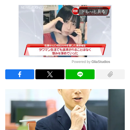
もっと見る
arrow_forward_ios
Powered by 
GliaStudios
Mute