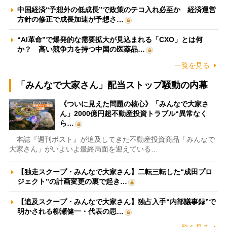
中国経済“予想外の低成長”で政策のテコ入れ必至か 経済運営
方針の修正で成長加速が予想さ…
“AI革命”で爆発的な需要拡大が見込まれる「CXO」とは何
か？ 高い競争力を持つ中国の医薬品…
一覧を見る
「みんなで大家さん」配当ストップ騒動の内幕
《ついに見えた問題の核心》「みんなで大家さ
ん」2000億円超不動産投資トラブル“異常なく
ら…
本誌『週刊ポスト』が追及してきた不動産投資商品「みんなで
大家さん」がいよいよ最終局面を迎えている…
【独走スクープ・みんなで大家さん】二転三転した“成田プロ
ジェクト”の計画変更の裏で起き…
【追及スクープ・みんなで大家さん】独占入手“内部議事録”で
明かされる柳瀬健一・代表の思…