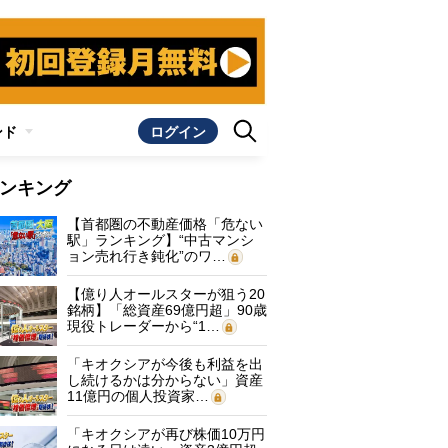
ンド
ログイン
ンキング
【首都圏の不動産価格「危ない
駅」ランキング】“中古マンシ
ョン売れ行き鈍化”のワ…
【億り人オールスターが狙う20
銘柄】「総資産69億円超」90歳
現役トレーダーから“1…
「キオクシアが今後も利益を出
し続けるかは分からない」資産
11億円の個人投資家…
「キオクシアが再び株価10万円