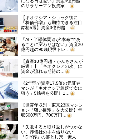
になる日は遠い」資産3億円超
のサラリーマン投資家…
【キオクシア・ショック後に
「株価倍増」も期待できる注目
銘柄5選】資産3億円超…
「AI・半導体関連が“本命”であ
ることに変わりはない」資産20
億円超の90歳現役トレ…
【資産10億円超・かんちさんが
厳選！】「キオクシアの次」に
資金が流れる期待の…
《2年弱で資産17.5倍の元証券
マンが「キオクシア急落で次に
狙う」5銘柄を公開》1…
【世帯年収別・東京23区マンシ
ョン「狙い目駅」を大公開】年
収500万円、700万円…
「失敗すると取り返しがつかな
い」葬儀社の手を借りない
「DIY葬」の落とし穴 素人