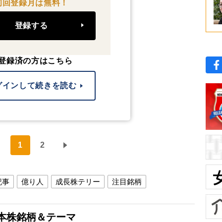
初回登録月は無料！
登録する
登録済の方はこちら
グインして続きを読む
1
2
記事
億り人
成長株テリー
注目銘柄
本株銘柄＆テーマ