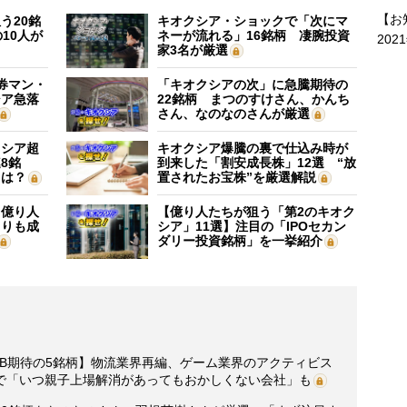
【お
う20銘
キオクシア・ショックで「次にマ
10人が
ネーが流れる」16銘柄 凄腕投資
202
家3名が厳選
証券マン・
「キオクシアの次」に急騰期待の
シア急落
22銘柄 まつのすけさん、かんち
さん、なのなのさんが厳選
クシア超
キオクシア爆騰の裏で仕込み時が
8銘
到来した「割安成長株」12選 “放
”は？
置されたお宝株”を厳選解説
】億り人
【億り人たちが狙う「第2のキオク
よりも成
シア」11選】注目の「IPOセカン
ダリー投資銘柄」を一挙紹介
B期待の5銘柄】物流業界再編、ゲーム業界のアクティビス
で「いつ親子上場解消があってもおかしくない会社」も