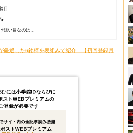
着目
待
け狙い目なのは…
が厳選した6銘柄を表組みで紹介 【初回登録月
読むには小学館IDならびに
ポストWEBプレミアムの
ご登録が必要です
でサイト内の全記事読み放題
ポストWEBプレミアム