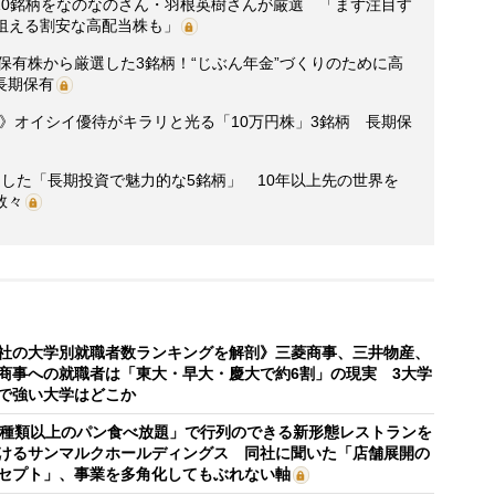
10銘柄をなのなのさん・羽根英樹さんが厳選 「まず注目す
狙える割安な高配当株も」
の保有株から厳選した3銘柄！“じぶん年金”づくりのために高
長期保有
選》オイシイ優待がキラリと光る「10万円株」3銘柄 長期保
した「長期投資で魅力的な5銘柄」 10年以上先の世界を
数々
社の大学別就職者数ランキングを解剖》三菱商事、三井物産、
商事への就職者は「東大・早大・慶大で約6割」の現実 3大学
で強い大学はどこか
0種類以上のパン食べ放題」で行列のできる新形態レストランを
けるサンマルクホールディングス 同社に聞いた「店舗展開の
セプト」、事業を多角化してもぶれない軸