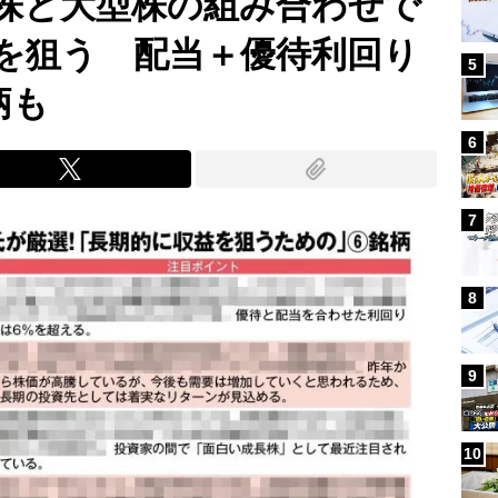
株と大型株の組み合わせで
を狙う 配当＋優待利回り
5
柄も
6
7
8
9
10