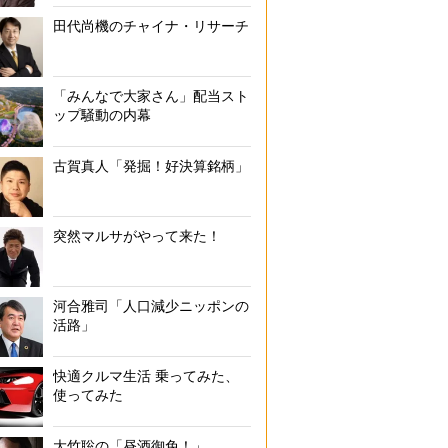
田代尚機のチャイナ・リサーチ
「みんなで大家さん」配当スト
ップ騒動の内幕
古賀真人「発掘！好決算銘柄」
突然マルサがやって来た！
河合雅司「人口減少ニッポンの
活路」
快適クルマ生活 乗ってみた、
使ってみた
大竹聡の「昼酒御免！」