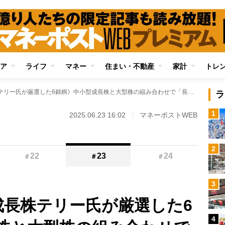
ア
ライフ
マネー
住まい・不動産
家計
トレ
《資産約6億円の成長株テリー氏が厳選した6銘柄》中小型成長株と大型株の組み合わせで「長期的な収益」を狙う 配当＋優待利回りが6％を超える銘柄も
ラ
1
2025.06.23 16:02
マネーポストWEB
2
22
23
24
＃
＃
＃
3
成長株テリー氏が厳選した6
4