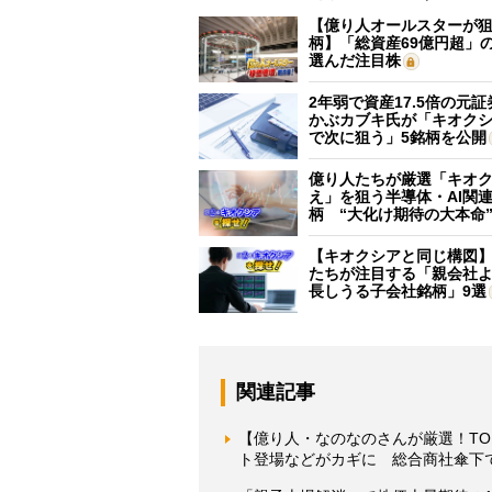
【億り人オールスターが狙
柄】「総資産69億円超」の
選んだ注目株
2年弱で資産17.5倍の元
かぶカブキ氏が「キオク
で次に狙う」5銘柄を公開
億り人たちが厳選「キオ
え」を狙う半導体・AI関連
柄 “大化け期待の大本命
【キオクシアと同じ構図
たちが注目する「親会社
長しうる子会社銘柄」9選
関連記事
【億り人・なのなのさんが厳選！TO
ト登場などがカギに 総合商社傘下