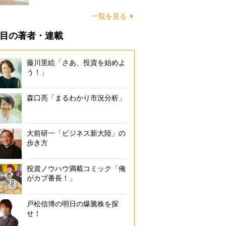
に…
一覧を見る
目の著者・連載
藤川里絵「さあ、投資を始めよ
う！」
森口亮「まるわかり市況分析」
大前研一「ビジネス新大陸」の
歩き方
投資ノウハウ満載コミック「俺
がカブ番長！」
戸松信博の明日の爆騰株を探
せ！