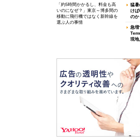
「約5時間かかるし、料金も高
猛暑
いのになぜ？」東京～博多間の
けば
移動に飛行機ではなく新幹線を
のか
選ぶ人の事情
急増
Te
現地