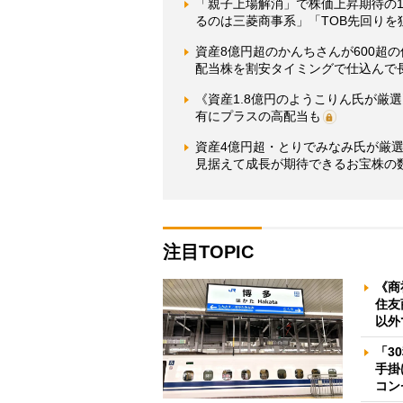
「親子上場解消」で株価上昇期待の
るのは三菱商事系」「TOB先回りを
資産8億円超のかんちさんが600超
配当株を割安タイミングで仕込んで
《資産1.8億円のようこりん氏が厳
有にプラスの高配当も
資産4億円超・とりでみなみ氏が厳選
見据えて成長が期待できるお宝株の
注目TOPIC
《商
住友
以外
「3
手掛
コン