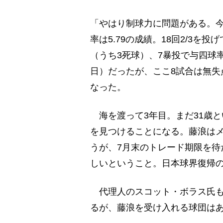
「やはり制球力に問題がある。今
率は5.79の成績。18回2/3を
（うち3死球）、7暴投で与四球率は
日）だったが、ここ8試合は無失
なった。
海を渡って3年目。まだ31歳
を見つけることになる。藤浪は
うが、7月末のトレード期限を待
しいということ。日本球界復帰
代理人のスコット・ボラス氏も
るが、藤浪を受け入れる球団は