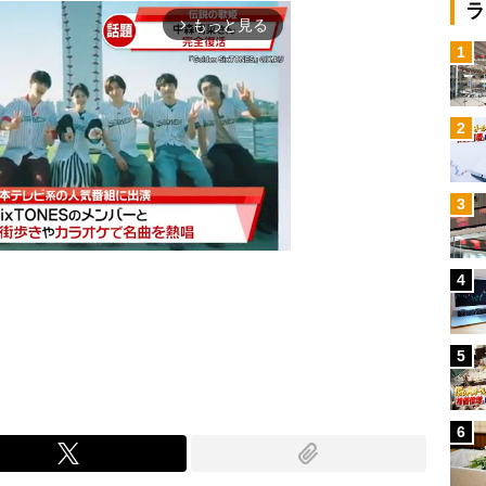
ラ
もっと見る
arrow_forward_ios
1
2
3
4
Mute
5
6