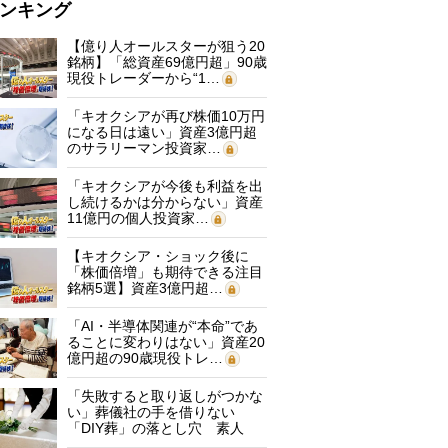
ンキング
【億り人オールスターが狙う20
銘柄】「総資産69億円超」90歳
現役トレーダーから“1…
「キオクシアが再び株価10万円
になる日は遠い」資産3億円超
のサラリーマン投資家…
「キオクシアが今後も利益を出
し続けるかは分からない」資産
11億円の個人投資家…
【キオクシア・ショック後に
「株価倍増」も期待できる注目
銘柄5選】資産3億円超…
「AI・半導体関連が“本命”であ
ることに変わりはない」資産20
億円超の90歳現役トレ…
「失敗すると取り返しがつかな
い」葬儀社の手を借りない
「DIY葬」の落とし穴 素人
に…