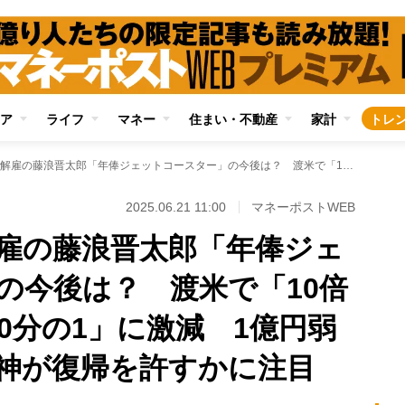
ア
ライフ
マネー
住まい・不動産
家計
トレ
マリナーズ電撃解雇の藤浪晋太郎「年俸ジェットコースター」の今後は？ 渡米で「10倍増」から2年で「30分の1」に激減 1億円弱の譲渡金を得た阪神が復帰を許すかに注目
2025.06.21 11:00
マネーポストWEB
雇の藤浪晋太郎「年俸ジェ
の今後は？ 渡米で「10倍
0分の1」に激減 1億円弱
神が復帰を許すかに注目