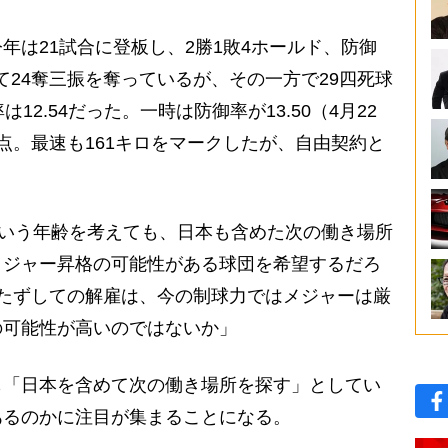
年は21試合に登板し、2勝1敗4ホールド、防御
投げて24奪三振を奪っているが、その一方で29四死球
12.54だった。一時は防御率が13.50（4月22
点。最速も161キロをマークしたが、自由契約と
という年齢を考えても、日本も含めた次の働き場所
メジャー昇格の可能性がある球団を希望するだろ
たずしての解雇は、今の制球力ではメジャーは厳
の可能性が高いのではないか」
「日本を含めて次の働き場所を探す」としてい
あるのかに注目が集まることになる。