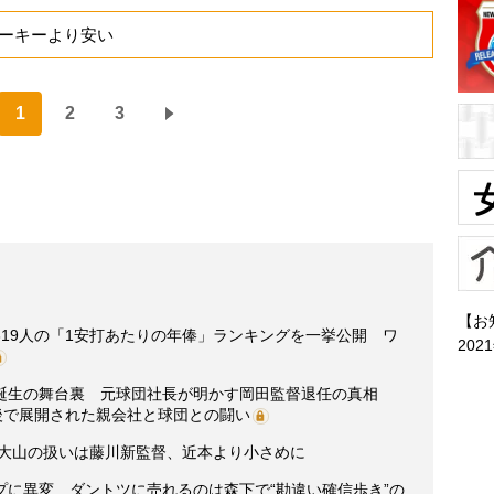
ーキーより安い
1
2
3
【お
19人の「1安打あたりの年俸」ランキングを一挙公開 ワ
202
誕生の舞台裏 元球団社長が明かす岡田監督退任の真相
後で展開された親会社と球団との闘い
。大山の扱いは藤川新監督、近本より小さめに
プに異変 ダントツに売れるのは森下で“勘違い確信歩き”の