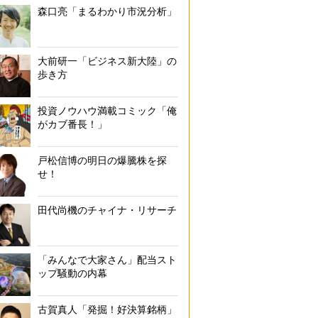
森口亮「まるわかり市況分析」
大前研一「ビジネス新大陸」の
歩き方
投資ノウハウ満載コミック「俺
がカブ番長！」
戸松信博の明日の爆騰株を探
せ！
田代尚機のチャイナ・リサーチ
「みんなで大家さん」配当スト
ップ騒動の内幕
古賀真人「発掘！好決算銘柄」