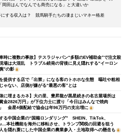
「岡田はんでなんでも商売になる」と大違いか
手にする収入は？ 競馬騎手たちの凄まじいマネー格差
車時に複数の事故】テスラジャパン“多額のEV補助金”で注文殺
現場は大混乱 トラブル続発の背後に見え隠れする“イーロン
腕”の影
を提供する店で「出禁」になる客のトホホな生態 嘔吐や粗相
じゃない、店側が嫌がる“最悪の客”とは
俵に埋まるカネ】大の里、豊昇龍が黒星続きの名古屋場所は
賞金2826万円」が下位力士に渡り「今日はみんなで焼肉
」 金星4個配給で協会は年96万円の支出増に
する中国企業の“国籍ロンダリング” SHEIN、TikTok、
mu…本社機能を海外に移転させ、トランプ関税の回避を狙う
人を隠れ蓑にした中国企業の農業参入・土地取得への懸念も