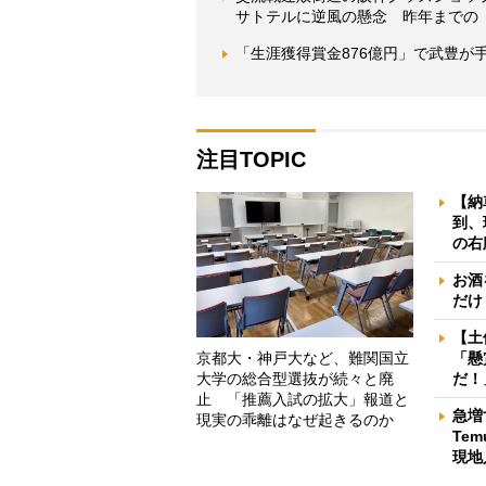
サトテルに逆風の懸念 昨年までの
「生涯獲得賞金876億円」で武豊が
注目TOPIC
【納
到、
の右
お酒
だけ
【土
京都大・神戸大など、難関国立
「懸
大学の総合型選抜が続々と廃
だ！
止 「推薦入試の拡大」報道と
急増
現実の乖離はなぜ起きるのか
Te
現地