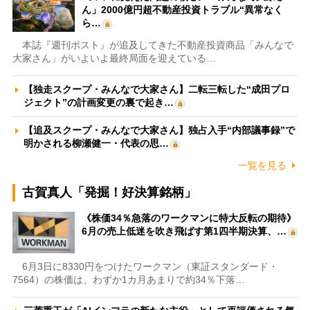
ん」2000億円超不動産投資トラブル“異常なく
ら…
本誌『週刊ポスト』が追及してきた不動産投資商品「みんなで
大家さん」がいよいよ最終局面を迎えている…
【独走スクープ・みんなで大家さん】二転三転した“成田プロ
ジェクト”の計画変更の裏で起き…
【追及スクープ・みんなで大家さん】独占入手“内部議事録”で
明かされる柳瀬健一・代表の思…
一覧を見る
古賀真人「発掘！好決算銘柄」
《株価34％急落のワークマンに特大反転の期待》
6月の売上低迷を吹き飛ばす第1四半期決算、…
6月3日に8330円をつけたワークマン（東証スタンダード・
7564）の株価は、わずか1カ月あまりで約34％下落…