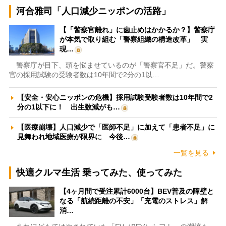
河合雅司「人口減少ニッポンの活路」
【「警察官離れ」に歯止めはかかるか？】警察庁
が本気で取り組む「警察組織の構造改革」 実
現…
警察庁が目下、頭を悩ませているのが「警察官不足」だ。警察
官の採用試験の受験者数は10年間で2分の1以…
【安全・安心ニッポンの危機】採用試験受験者数は10年間で2
分の1以下に！ 出生数減がも…
【医療崩壊】人口減少で「医師不足」に加えて「患者不足」に
見舞われ地域医療が限界に 今後…
一覧を見る
快適クルマ生活 乗ってみた、使ってみた
【4ヶ月間で受注累計6000台】BEV普及の障壁と
なる「航続距離の不安」「充電のストレス」解
消…