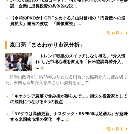
5年ぶり改訂の「CGコード」、何が変わったのかポイントを解
説 企業に成長投資の具体的な説…
【令和のPKOか】GPIFをめぐる片山財務相の「円資産への投
資拡大」発言の波紋 「国債重視」…
一覧を見る
森口亮「まるわかり市況分析」
「トレンド転換のスイッチになり得る」“介入慣
れ”した市場心理を変える「日米協調為替介入」
…
日米両政府が、約28年ぶりとなる円買いの協調介入に踏み切っ
た。米国も追加介入を辞さない姿勢を示して…
「キオクシア急落で含み損が膨らんで…」損失を投資家として
の成長につなげる4つの視点 …
「NYダウは高値更新、ナスダック・S&P500は足踏み」が意味
する米国株市場の変化 半…
一覧を見る