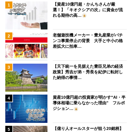
【資産10億円超・かんちさんが厳
1
選！】「キオクシアの次」に資金が流
れる期待の高…
老舗遊技機メーカー・豊丸産業がパチ
2
ンコ事業停止の背景 大手と中小の格
差拡大に拍車…
【天下統一を見据えた豊臣兄弟の経済
3
政策】秀吉が弟・秀長を紀伊に転封し
た納得の事情…
資産10億円超の投資家が明かす“AI・半
4
導体相場に乗らなかった理由” フルポ
ジション…
【億り人オールスターが狙う20銘柄】
5