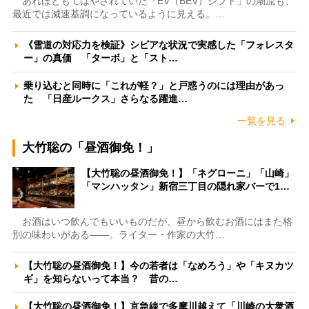
あれほどもてはやされていた「EV（BEV）シフト」の潮流も、
最近では減速基調になっているように見える。…
《雪道の対応力を検証》シビアな状況で実感した「フォレスタ
ー」の真価 「ターボ」と「スト…
乗り込むと同時に「これが軽？」と戸惑うのには理由があっ
た 「日産ルークス」さらなる躍進…
一覧を見る
大竹聡の「昼酒御免！」
【大竹聡の昼酒御免！】「ネグローニ」「山崎」
「マンハッタン」新宿三丁目の隠れ家バーで1…
お酒はいつ飲んでもいいものだが、昼から飲むお酒にはまた格
別の味わいがある――。ライター・作家の大竹…
【大竹聡の昼酒御免！】今の若者は「なめろう」や「キヌカツ
ギ」を知らないって本当？ 昔の…
【大竹聡の昼酒御免！】京急線で多摩川越えて「川崎の大衆酒