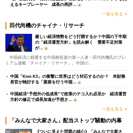
えるキープレーヤー 成長の再評…
一覧を見る
田代尚機のチャイナ・リサーチ
厳しい経済情勢をどう打開するか？中国の下半期
の「経済運営方針」を読み解く 需要不足対策
が…
中国経済に精通する中国株投資の第一人者・田代尚機氏のプレ
ミアム連載「チャイナ・リサーチ」。中国の…
中国「Kimi K3」の衝撃に世界はどう対応するのか？ 米財務
長官が検討する「蒸留を行う中国…
中国経済“予想外の低成長”で政策のテコ入れ必至か 経済運営
方針の修正で成長加速が予想さ…
一覧を見る
「みんなで大家さん」配当ストップ騒動の内幕
《ついに見えた問題の核心》「みんなで大家さ