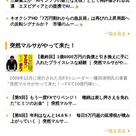
三菱重工が「AIインフラの新たな主役」として再評価される気
運 エヌビディアとの提携でAI…
キオクシアHD「7万円割れからの急反発」は再びの上昇局面へ
の反転シグナルか？ 市場のムー…
一覧を見る
突然マルサがやって来た！
【最終回】1億6000万円の負債と引き換えに手に
入れたプライスレスな経験 ｜ 突然マルサがや…
2009年12月に発行された元FXトレーダー・磯貝清明氏の著書
『突然マルサがやって来た！～FXで10億円稼い…
【第9回】もう一度FXでリベンジ！ 種銭は差し押さえを免れ
た”ヒミツのお金” ｜ 突然マルサ…
【第8回】年利はなんと14.6％！ 毎日5万円超の延滞税が積み
上がっていく ｜ 突然マルサ…
一覧を見る