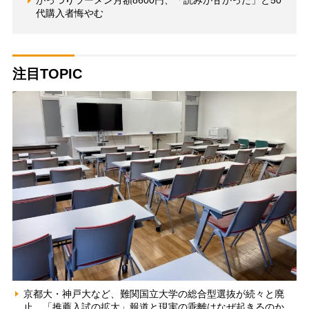
がっつりラーメン月額8600円、「読みが甘かった」と50
代購入者悔やむ
注目TOPIC
京都大・神戸大など、難関国立大学の総合型選抜が続々と廃
止 「推薦入試の拡大」報道と現実の乖離はなぜ起きるのか