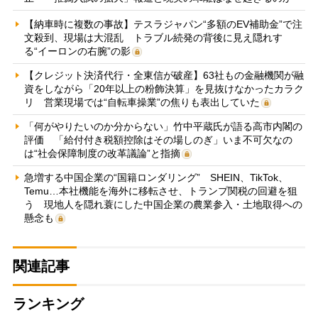
【納車時に複数の事故】テスラジャパン“多額のEV補助金”で注
文殺到、現場は大混乱 トラブル続発の背後に見え隠れす
る“イーロンの右腕”の影
【クレジット決済代行・全東信が破産】63社もの金融機関が融
資をしながら「20年以上の粉飾決算」を見抜けなかったカラク
リ 営業現場では“自転車操業”の焦りも表出していた
「何がやりたいのか分からない」竹中平蔵氏が語る高市内閣の
評価 「給付付き税額控除はその場しのぎ」いま不可欠なの
は“社会保障制度の改革議論”と指摘
急増する中国企業の“国籍ロンダリング” SHEIN、TikTok、
Temu…本社機能を海外に移転させ、トランプ関税の回避を狙
う 現地人を隠れ蓑にした中国企業の農業参入・土地取得への
懸念も
関連記事
ランキング