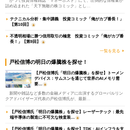
かつて投資情報雑誌「マネーポスト」にて、圧倒的な情報量が
詰め込まれた「天下無敵の株コミック」とし…
テクニカル分析・集中講義 投資コミック「俺がカブ番長！」
【第10回】
不透明相場に勝つ信用取引の極意 投資コミック「俺がカブ番
長！」【第9回】
一覧を見る
戸松信博の明日の爆騰株を探せ！
【戸松信博氏「明日の爆騰株」を探せ】トーメン
デバイス：サムスンを通じて世界のAIメモリ需
要…
新聞や雑誌など多数の金融メディアに出演するグローバルリン
クアドバイザーズ代表の戸松信博氏が、最新…
【戸松信博氏「明日の爆騰株」を探せ】レーザーテック：最先
端半導体の製造に不可欠な検査装…
【戸松信博氏「明日の爆騰株」を探せ】TDK：AIインフラを支