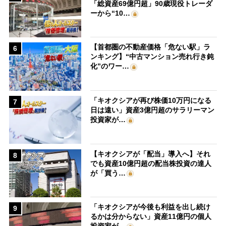
「総資産69億円超」90歳現役トレーダ
ーから“10…
【首都圏の不動産価格「危ない駅」ラ
6
ンキング】“中古マンション売れ行き鈍
化”のワー…
「キオクシアが再び株価10万円になる
7
日は遠い」資産3億円超のサラリーマン
投資家が…
【キオクシアが「配当」導入へ】それ
8
でも資産10億円超の配当株投資の達人
が「買う…
「キオクシアが今後も利益を出し続け
9
るかは分からない」資産11億円の個人