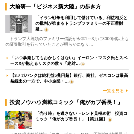
大前研一「ビジネス新大陸」の歩き方
「イラン戦争を利用して儲けている」利益相反と
の批判が強まるトランプファミリーの不正蓄財
疑…
トランプ大統領のファミリー信託が今年1～3月に3000回以上も
の証券取引を行っていたことが明らかになり…
「いつ暴発してもおかしくはない」イーロン・マスク氏とスペ
ースXが抱えるリスクの数々「絶対…
【3メガバンクは純利益5兆円超】銀行、商社、ゼネコンは最高
益続出の一方で、中小企業・…
一覧を見る
投資ノウハウ満載コミック「俺がカブ番長！」
「売り時」を逃さないトレンド見極め術 投資コ
ミック「俺がカブ番長！」【第11回】