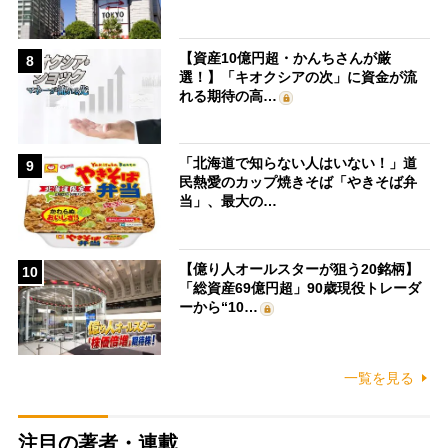
【資産10億円超・かんちさんが厳
8
選！】「キオクシアの次」に資金が流
れる期待の高…
「北海道で知らない人はいない！」道
9
民熱愛のカップ焼きそば「やきそば弁
当」、最大の…
【億り人オールスターが狙う20銘柄】
10
「総資産69億円超」90歳現役トレーダ
ーから“10…
一覧を見る
注目の著者・連載