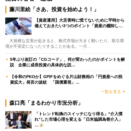
藤川里絵「さあ、投資を始めよう！」
【資産運用】大災害時に慌てないために平時から
備えておきたい3つのポイント「資産の棚卸し…
大規模な災害が起きると、株式市場が大きく動いたり、取引環
境が不安定になったりすることがある。一方…
5年ぶり改訂の「CGコード」、何が変わったのかポイントを解
説 企業に成長投資の具体的な説…
【令和のPKOか】GPIFをめぐる片山財務相の「円資産への投
資拡大」発言の波紋 「国債重視」…
一覧を見る
森口亮「まるわかり市況分析」
「トレンド転換のスイッチになり得る」“介入慣
れ”した市場心理を変える「日米協調為替介入」
…