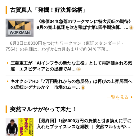
古賀真人「発掘！好決算銘柄」
《株価34％急落のワークマンに特大反転の期待》
6月の売上低迷を吹き飛ばす第1四半期決算、…
6月3日に8330円をつけたワークマン（東証スタンダード・
7564）の株価は、わずか1カ月あまりで約34％下落…
三菱重工が「AIインフラの新たな主役」として再評価される気
運 エヌビディアとの提携でAI…
キオクシアHD「7万円割れからの急反発」は再びの上昇局面へ
の反転シグナルか？ 市場のムー…
一覧を見る
突然マルサがやって来た！
【最終回】1億6000万円の負債と引き換えに手に
入れたプライスレスな経験 ｜ 突然マルサがや…