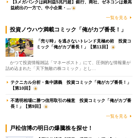
【3メガバンクは純利益5兆円超】銀行、商社、ゼネコンは最高
益続出の一方で、中小企業・…
一覧を見る
投資ノウハウ満載コミック「俺がカブ番長！」
「売り時」を逃さないトレンド見極め術 投資コ
ミック「俺がカブ番長！」【第11回】
かつて投資情報雑誌「マネーポスト」にて、圧倒的な情報量が
詰め込まれた「天下無敵の株コミック」とし…
テクニカル分析・集中講義 投資コミック「俺がカブ番長！」
【第10回】
不透明相場に勝つ信用取引の極意 投資コミック「俺がカブ番
長！」【第9回】
一覧を見る
戸松信博の明日の爆騰株を探せ！