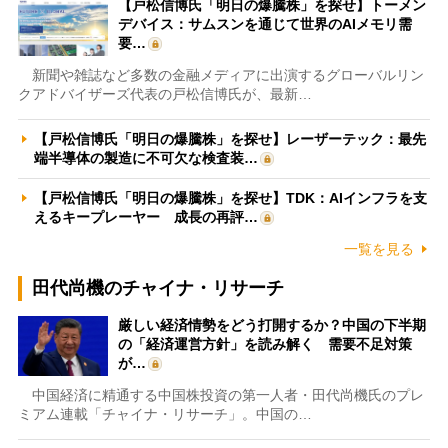
【戸松信博氏「明日の爆騰株」を探せ】トーメン
デバイス：サムスンを通じて世界のAIメモリ需
要…
新聞や雑誌など多数の金融メディアに出演するグローバルリン
クアドバイザーズ代表の戸松信博氏が、最新…
【戸松信博氏「明日の爆騰株」を探せ】レーザーテック：最先
端半導体の製造に不可欠な検査装…
【戸松信博氏「明日の爆騰株」を探せ】TDK：AIインフラを支
えるキープレーヤー 成長の再評…
一覧を見る
田代尚機のチャイナ・リサーチ
厳しい経済情勢をどう打開するか？中国の下半期
の「経済運営方針」を読み解く 需要不足対策
が…
中国経済に精通する中国株投資の第一人者・田代尚機氏のプレ
ミアム連載「チャイナ・リサーチ」。中国の…