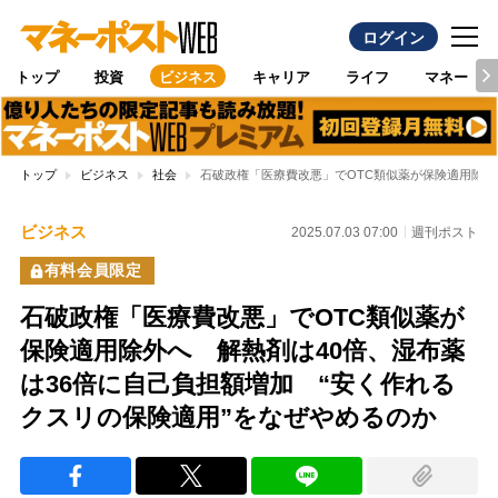
ログイン
トップ
投資
ビジネス
キャリア
ライフ
マネー
トップ
ビジネス
社会
石破政権「医療費改悪」でOTC類似薬が保険適用除外
ビジネス
2025.07.03 07:00
週刊ポスト
有料会員限定
石破政権「医療費改悪」でOTC類似薬が
保険適用除外へ 解熱剤は40倍、湿布薬
は36倍に自己負担額増加 “安く作れる
クスリの保険適用”をなぜやめるのか