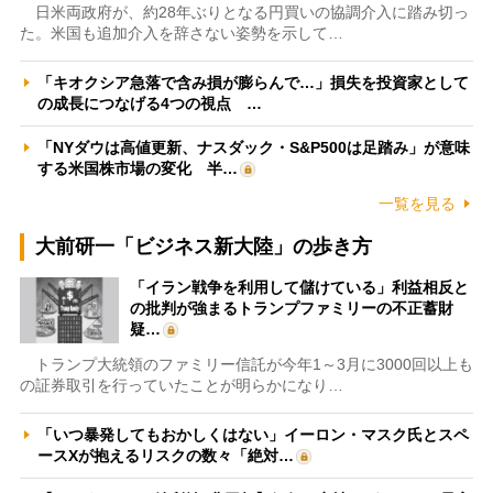
日米両政府が、約28年ぶりとなる円買いの協調介入に踏み切っ
た。米国も追加介入を辞さない姿勢を示して…
「キオクシア急落で含み損が膨らんで…」損失を投資家として
の成長につなげる4つの視点 …
「NYダウは高値更新、ナスダック・S&P500は足踏み」が意味
する米国株市場の変化 半…
一覧を見る
大前研一「ビジネス新大陸」の歩き方
「イラン戦争を利用して儲けている」利益相反と
の批判が強まるトランプファミリーの不正蓄財
疑…
トランプ大統領のファミリー信託が今年1～3月に3000回以上も
の証券取引を行っていたことが明らかになり…
「いつ暴発してもおかしくはない」イーロン・マスク氏とスペ
ースXが抱えるリスクの数々「絶対…