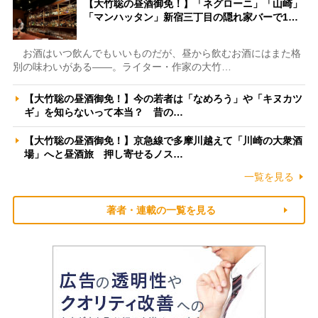
【大竹聡の昼酒御免！】「ネグローニ」「山崎」
「マンハッタン」新宿三丁目の隠れ家バーで1…
お酒はいつ飲んでもいいものだが、昼から飲むお酒にはまた格
別の味わいがある――。ライター・作家の大竹…
【大竹聡の昼酒御免！】今の若者は「なめろう」や「キヌカツ
ギ」を知らないって本当？ 昔の…
【大竹聡の昼酒御免！】京急線で多摩川越えて「川崎の大衆酒
場」へと昼酒旅 押し寄せるノス…
一覧を見る
著者・連載の一覧を見る