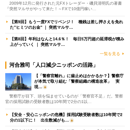
2009年12月に発行された元FXトレーダー・磯貝清明氏の著書
『突然マルサがやって来た！～FXで10億円稼い…
【第9回】もう一度FXでリベンジ！ 種銭は差し押さえを免れ
た”ヒミツのお金” ｜ 突然マルサ…
【第8回】年利はなんと14.6％！ 毎日5万円超の延滞税が積み
上がっていく ｜ 突然マルサ…
一覧を見る
河合雅司「人口減少ニッポンの活路」
【「警察官離れ」に歯止めはかかるか？】警察庁
が本気で取り組む「警察組織の構造改革」 実
現…
警察庁が目下、頭を悩ませているのが「警察官不足」だ。警察
官の採用試験の受験者数は10年間で2分の1以…
【安全・安心ニッポンの危機】採用試験受験者数は10年間で2
分の1以下に！ 出生数減がも…