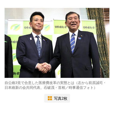
自公維3党で合意した医療費改革の実態とは（左から前原誠司・
日本維新の会共同代表、石破茂・首相／時事通信フォト）
写真2枚