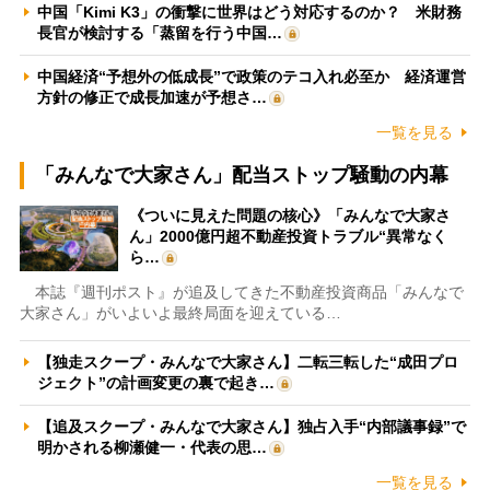
中国「Kimi K3」の衝撃に世界はどう対応するのか？ 米財務
長官が検討する「蒸留を行う中国…
中国経済“予想外の低成長”で政策のテコ入れ必至か 経済運営
方針の修正で成長加速が予想さ…
一覧を見る
「みんなで大家さん」配当ストップ騒動の内幕
《ついに見えた問題の核心》「みんなで大家さ
ん」2000億円超不動産投資トラブル“異常なく
ら…
本誌『週刊ポスト』が追及してきた不動産投資商品「みんなで
大家さん」がいよいよ最終局面を迎えている…
【独走スクープ・みんなで大家さん】二転三転した“成田プロ
ジェクト”の計画変更の裏で起き…
【追及スクープ・みんなで大家さん】独占入手“内部議事録”で
明かされる柳瀬健一・代表の思…
一覧を見る