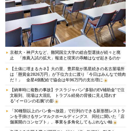
京都大・神戸大など、難関国立大学の総合型選抜が続々と廃
止 「推薦入試の拡大」報道と現実の乖離はなぜ起きるのか
【土俵に埋まるカネ】大の里、豊昇龍が黒星続きの名古屋場所
は「懸賞金2826万円」が下位力士に渡り「今日はみんなで焼肉
だ！」 金星4個配給で協会は年96万円の支出増に
【納車時に複数の事故】テスラジャパン“多額のEV補助金”で注
文殺到、現場は大混乱 トラブル続発の背後に見え隠れす
る“イーロンの右腕”の影
「30種類以上のパン食べ放題」で行列のできる新形態レストラ
ンを手掛けるサンマルクホールディングス 同社に聞いた「店
舗展開のコンセプト」、事業を多角化してもぶれない軸