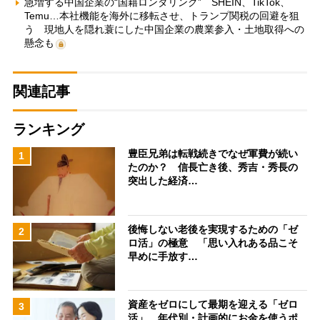
急増する中国企業の“国籍ロンダリング” SHEIN、TikTok、
Temu…本社機能を海外に移転させ、トランプ関税の回避を狙
う 現地人を隠れ蓑にした中国企業の農業参入・土地取得への
懸念も
関連記事
ランキング
豊臣兄弟は転戦続きでなぜ軍費が続い
1
たのか？ 信長亡き後、秀吉・秀長の
突出した経済…
後悔しない老後を実現するための「ゼ
2
ロ活」の極意 「思い入れある品こそ
早めに手放す…
資産をゼロにして最期を迎える「ゼロ
3
活」、年代別・計画的にお金を使うポ