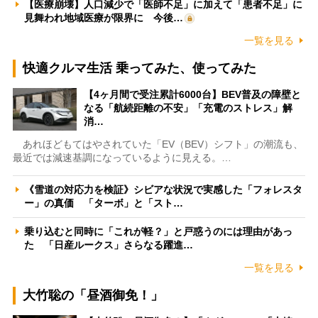
【医療崩壊】人口減少で「医師不足」に加えて「患者不足」に
見舞われ地域医療が限界に 今後…
一覧を見る
快適クルマ生活 乗ってみた、使ってみた
【4ヶ月間で受注累計6000台】BEV普及の障壁と
なる「航続距離の不安」「充電のストレス」解
消…
あれほどもてはやされていた「EV（BEV）シフト」の潮流も、
最近では減速基調になっているように見える。…
《雪道の対応力を検証》シビアな状況で実感した「フォレスタ
ー」の真価 「ターボ」と「スト…
乗り込むと同時に「これが軽？」と戸惑うのには理由があっ
た 「日産ルークス」さらなる躍進…
一覧を見る
大竹聡の「昼酒御免！」