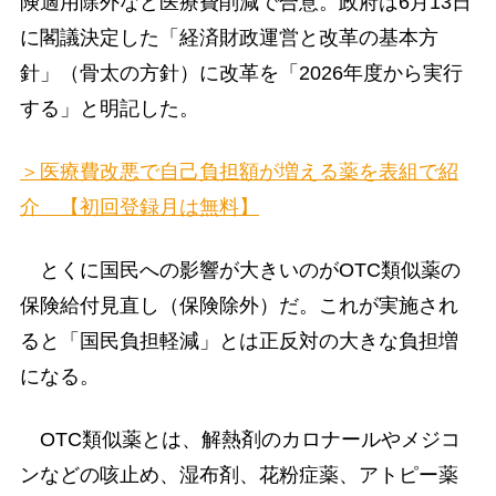
険適用除外など医療費削減で合意。政府は6月13日
に閣議決定した「経済財政運営と改革の基本方
針」（骨太の方針）に改革を「2026年度から実行
する」と明記した。
＞医療費改悪で自己負担額が増える薬を表組で紹
介 【初回登録月は無料】
とくに国民への影響が大きいのがOTC類似薬の
保険給付見直し（保険除外）だ。これが実施され
ると「国民負担軽減」とは正反対の大きな負担増
になる。
OTC類似薬とは、解熱剤のカロナールやメジコ
ンなどの咳止め、湿布剤、花粉症薬、アトピー薬