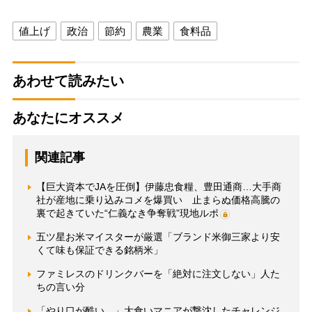
値上げ
政治
節約
農業
食料品
あわせて読みたい
あなたにオススメ
関連記事
【巨大資本でJAを圧倒】伊藤忠食糧、豊田通商…大手商
社が産地に乗り込みコメを爆買い 止まらぬ価格高騰の
裏で起きていた“仁義なき争奪戦”現地ルポ
五ツ星お米マイスターが厳選「ブランド米御三家より安
くて味も保証できる銘柄米」
ファミレスのドリンクバーを「絶対に注文しない」人た
ちの言い分
「やり口が酷い…」大食いマニアが撃沈したチャレンジ