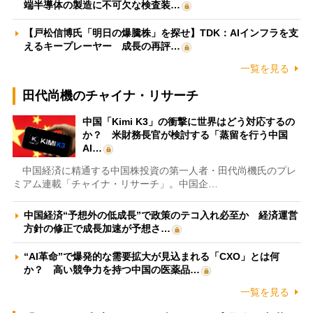
端半導体の製造に不可欠な検査装…
【戸松信博氏「明日の爆騰株」を探せ】TDK：AIインフラを支
えるキープレーヤー 成長の再評…
一覧を見る
田代尚機のチャイナ・リサーチ
中国「Kimi K3」の衝撃に世界はどう対応するの
か？ 米財務長官が検討する「蒸留を行う中国
AI…
中国経済に精通する中国株投資の第一人者・田代尚機氏のプレ
ミアム連載「チャイナ・リサーチ」。中国企…
中国経済“予想外の低成長”で政策のテコ入れ必至か 経済運営
方針の修正で成長加速が予想さ…
“AI革命”で爆発的な需要拡大が見込まれる「CXO」とは何
か？ 高い競争力を持つ中国の医薬品…
一覧を見る