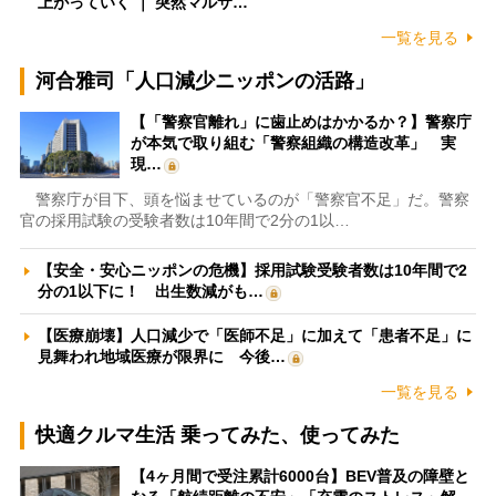
上がっていく ｜ 突然マルサ…
一覧を見る
河合雅司「人口減少ニッポンの活路」
【「警察官離れ」に歯止めはかかるか？】警察庁
が本気で取り組む「警察組織の構造改革」 実
現…
警察庁が目下、頭を悩ませているのが「警察官不足」だ。警察
官の採用試験の受験者数は10年間で2分の1以…
【安全・安心ニッポンの危機】採用試験受験者数は10年間で2
分の1以下に！ 出生数減がも…
【医療崩壊】人口減少で「医師不足」に加えて「患者不足」に
見舞われ地域医療が限界に 今後…
一覧を見る
快適クルマ生活 乗ってみた、使ってみた
【4ヶ月間で受注累計6000台】BEV普及の障壁と