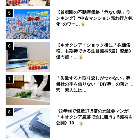
【首都圏の不動産価格「危ない駅」ラ
5
ンキング】“中古マンション売れ行き鈍
化”のワー…
【キオクシア・ショック後に「株価倍
6
増」も期待できる注目銘柄5選】資産3
億円超・…
「失敗すると取り返しがつかない」葬
7
儀社の手を借りない「DIY葬」の落とし
穴 素人には…
《2年弱で資産17.5倍の元証券マンが
8
「キオクシア急落で次に狙う」5銘柄を
公開》10…