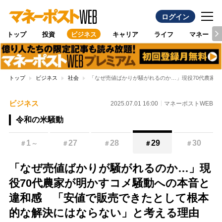
ログイン
トップ
投資
ビジネス
キャリア
ライフ
マネー
トップ
ビジネス
社会
「なぜ売値ばかりが騒がれるのか…」現役70代農家
ビジネス
2025.07.01 16:00
マネーポストWEB
令和の米騒動
1
27
28
29
30
＃
～
＃
＃
＃
＃
「なぜ売値ばかりが騒がれるのか…」現
役70代農家が明かすコメ騒動への本音と
違和感 「安値で販売できたとして根本
的な解決にはならない」と考える理由