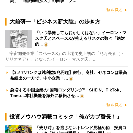
高」「制限値幅拡大」の衝撃 フ…
一覧を見る
大前研一「ビジネス新大陸」の歩き方
「いつ暴発してもおかしくはない」イーロン・マ
スク氏とスペースXが抱えるリスクの数々「絶対
的…
宇宙開発企業「スペースX」の上場で史上初の「兆万長者（ト
リリオネア）」となったイーロン・マスク氏。…
【3メガバンクは純利益5兆円超】銀行、商社、ゼネコンは最高
益続出の一方で、中小企業・…
急増する中国企業の“国籍ロンダリング” SHEIN、TikTok、
Temu…本社機能を海外に移転させ…
一覧を見る
投資ノウハウ満載コミック「俺がカブ番長！」
「売り時」を逃さないトレンド見極め術 投資コ