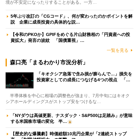
境が不安定になったりすることがある。一方…
5年ぶり改訂の「CGコード」、何が変わったのかポイントを解
説 企業に成長投資の具体的な説…
【令和のPKOか】GPIFをめぐる片山財務相の「円資産への投
資拡大」発言の波紋 「国債重視」…
一覧を見る
森口亮「まるわかり市況分析」
「キオクシア急落で含み損が膨らんで…」損失を
投資家としての成長につなげる4つの視点 「…
半導体株を中心に相場の調整色が強まり、7月中旬にはキオク
シアホールディングスがストップ安をつけるな…
「NYダウは高値更新、ナスダック・S&P500は足踏み」が意味
する米国株市場の変化 半…
【歴史的な爆騰劇】時価総額10兆円企業が「2連続ストップ