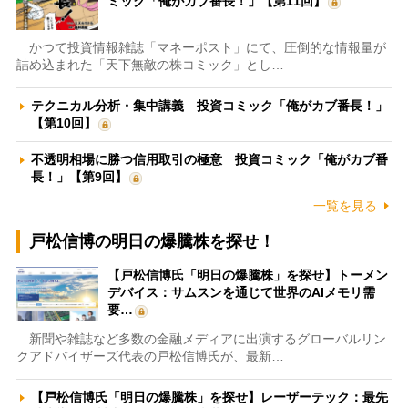
ミック「俺がカブ番長！」【第11回】
かつて投資情報雑誌「マネーポスト」にて、圧倒的な情報量が
詰め込まれた「天下無敵の株コミック」とし…
テクニカル分析・集中講義 投資コミック「俺がカブ番長！」
【第10回】
不透明相場に勝つ信用取引の極意 投資コミック「俺がカブ番
長！」【第9回】
一覧を見る
戸松信博の明日の爆騰株を探せ！
【戸松信博氏「明日の爆騰株」を探せ】トーメン
デバイス：サムスンを通じて世界のAIメモリ需
要…
新聞や雑誌など多数の金融メディアに出演するグローバルリン
クアドバイザーズ代表の戸松信博氏が、最新…
【戸松信博氏「明日の爆騰株」を探せ】レーザーテック：最先