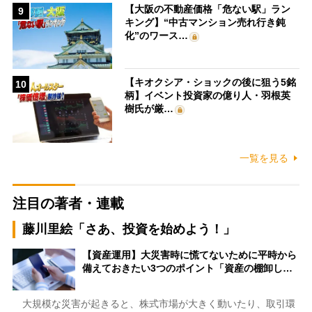
【大阪の不動産価格「危ない駅」ラン
9
キング】“中古マンション売れ行き鈍
化”のワース…
【キオクシア・ショックの後に狙う5銘
10
柄】イベント投資家の億り人・羽根英
樹氏が厳…
一覧を見る
注目の著者・連載
藤川里絵「さあ、投資を始めよう！」
【資産運用】大災害時に慌てないために平時から
備えておきたい3つのポイント「資産の棚卸し…
大規模な災害が起きると、株式市場が大きく動いたり、取引環