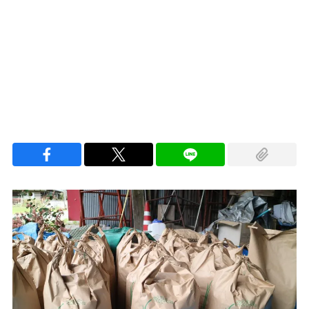
Loaded
:
100.00%
/
Unmute