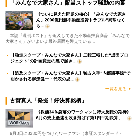
「みんなで大家さん」配当ストップ騒動の内幕
《ついに見えた問題の核心》「みんなで大家さ
ん」2000億円超不動産投資トラブル“異常なく
ら…
本誌『週刊ポスト』が追及してきた不動産投資商品「みんなで
大家さん」がいよいよ最終局面を迎えている…
【独走スクープ・みんなで大家さん】二転三転した“成田プロ
ジェクト”の計画変更の裏で起き…
【追及スクープ・みんなで大家さん】独占入手“内部議事録”で
明かされる柳瀬健一・代表の思…
一覧を見る
古賀真人「発掘！好決算銘柄」
《株価34％急落のワークマンに特大反転の期待》
6月の売上低迷を吹き飛ばす第1四半期決算、…
6月3日に8330円をつけたワークマン（東証スタンダード・