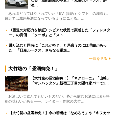
なる「航続距離の不安」「充電のストレス」解
消…
あれほどもてはやされていた「EV（BEV）シフト」の潮流も、
最近では減速基調になっているように見える。…
《雪道の対応力を検証》シビアな状況で実感した「フォレスタ
ー」の真価 「ターボ」と「スト…
乗り込むと同時に「これが軽？」と戸惑うのには理由があっ
た 「日産ルークス」さらなる躍進…
一覧を見る
大竹聡の「昼酒御免！」
【大竹聡の昼酒御免！】「ネグローニ」「山崎」
「マンハッタン」新宿三丁目の隠れ家バーで1…
お酒はいつ飲んでもいいものだが、昼から飲むお酒にはまた格
別の味わいがある――。ライター・作家の大竹…
【大竹聡の昼酒御免！】今の若者は「なめろう」や「キヌカツ