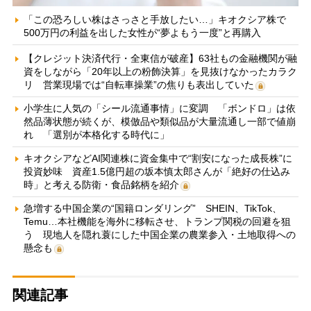
「この恐ろしい株はさっさと手放したい…」キオクシア株で
500万円の利益を出した女性が“夢よもう一度”と再購入
【クレジット決済代行・全東信が破産】63社もの金融機関が融
資をしながら「20年以上の粉飾決算」を見抜けなかったカラク
リ 営業現場では“自転車操業”の焦りも表出していた
小学生に人気の「シール流通事情」に変調 「ボンドロ」は依
然品薄状態が続くが、模倣品や類似品が大量流通し一部で値崩
れ 「選別が本格化する時代に」
キオクシアなどAI関連株に資金集中で“割安になった成長株”に
投資妙味 資産1.5億円超の坂本慎太郎さんが「絶好の仕込み
時」と考える防衛・食品銘柄を紹介
急増する中国企業の“国籍ロンダリング” SHEIN、TikTok、
Temu…本社機能を海外に移転させ、トランプ関税の回避を狙
う 現地人を隠れ蓑にした中国企業の農業参入・土地取得への
懸念も
関連記事