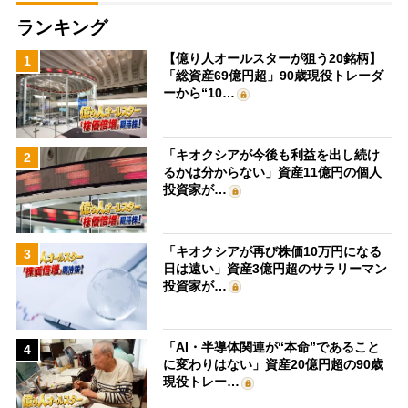
ランキング
【億り人オールスターが狙う20銘柄】
1
「総資産69億円超」90歳現役トレーダ
ーから“10…
「キオクシアが今後も利益を出し続け
2
るかは分からない」資産11億円の個人
投資家が…
「キオクシアが再び株価10万円になる
3
日は遠い」資産3億円超のサラリーマン
投資家が…
「AI・半導体関連が“本命”であること
4
に変わりはない」資産20億円超の90歳
現役トレー…