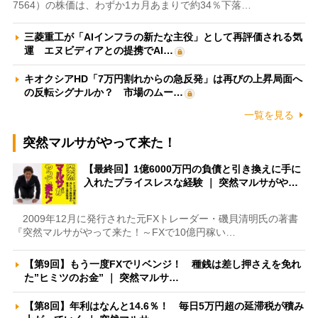
7564）の株価は、わずか1カ月あまりで約34％下落…
三菱重工が「AIインフラの新たな主役」として再評価される気
運 エヌビディアとの提携でAI…
キオクシアHD「7万円割れからの急反発」は再びの上昇局面へ
の反転シグナルか？ 市場のムー…
一覧を見る
突然マルサがやって来た！
【最終回】1億6000万円の負債と引き換えに手に
入れたプライスレスな経験 ｜ 突然マルサがや…
2009年12月に発行された元FXトレーダー・磯貝清明氏の著書
『突然マルサがやって来た！～FXで10億円稼い…
【第9回】もう一度FXでリベンジ！ 種銭は差し押さえを免れ
た”ヒミツのお金” ｜ 突然マルサ…
【第8回】年利はなんと14.6％！ 毎日5万円超の延滞税が積み