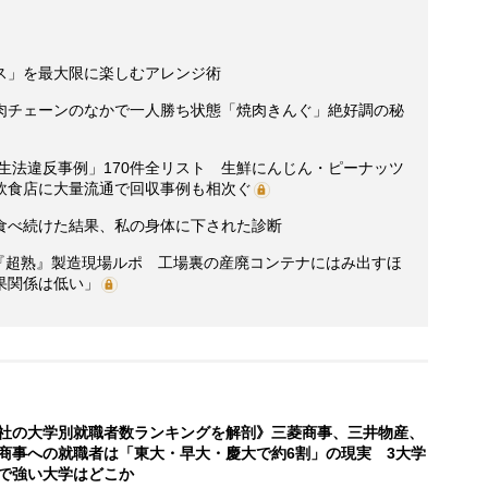
ス」を最大限に楽しむアレンジ術
肉チェーンのなかで一人勝ち状態「焼肉きんぐ」絶好調の秘
衛生法違反事例」170件全リスト 生鮮にんじん・ピーナッツ
飲食店に大量流通で回収事例も相次ぐ
食べ続けた結果、私の身体に下された診断
1”『超熟』製造現場ルポ 工場裏の産廃コンテナにはみ出すほ
果関係は低い」
社の大学別就職者数ランキングを解剖》三菱商事、三井物産、
商事への就職者は「東大・早大・慶大で約6割」の現実 3大学
で強い大学はどこか