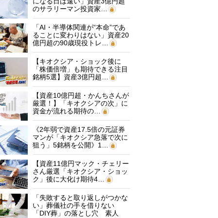
になる日は遠い」資産3億円超
のサラリーマン投資家…
「AI・半導体関連が“本命”であ
ることに変わりはない」資産20
億円超の90歳現役トレ…
【キオクシア・ショック後に
「株価倍増」も期待できる注目
銘柄5選】資産3億円超…
【資産10億円超・かんちさんが
厳選！】「キオクシアの次」に
資金が流れる期待の…
《2年弱で資産17.5倍の元証券
マンが「キオクシア急落で次に
狙う」5銘柄を公開》1…
【資産11億円マック・チェリー
さん厳選「キオクシア・ショッ
ク」後に大化け期待4…
「失敗すると取り返しがつかな
い」葬儀社の手を借りない
「DIY葬」の落とし穴 素人