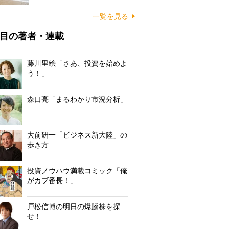
に…
一覧を見る
目の著者・連載
藤川里絵「さあ、投資を始めよ
う！」
森口亮「まるわかり市況分析」
大前研一「ビジネス新大陸」の
歩き方
投資ノウハウ満載コミック「俺
がカブ番長！」
戸松信博の明日の爆騰株を探
せ！