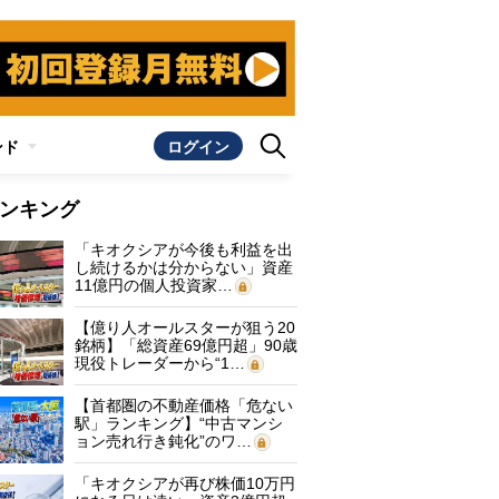
ンド
ログイン
ンキング
「キオクシアが今後も利益を出
し続けるかは分からない」資産
11億円の個人投資家…
【億り人オールスターが狙う20
銘柄】「総資産69億円超」90歳
現役トレーダーから“1…
【首都圏の不動産価格「危ない
駅」ランキング】“中古マンシ
ョン売れ行き鈍化”のワ…
「キオクシアが再び株価10万円