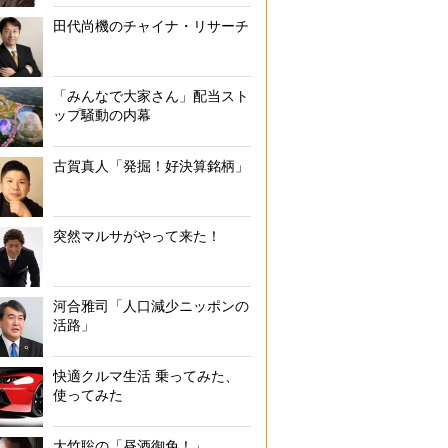
田代尚機のチャイナ・リサーチ
「みんなで大家さん」配当スト
ップ騒動の内幕
古賀真人「発掘！好決算銘柄」
突然マルサがやって来た！
河合雅司「人口減少ニッポンの
活路」
快適クルマ生活 乗ってみた、
使ってみた
大竹聡の「昼酒御免！」