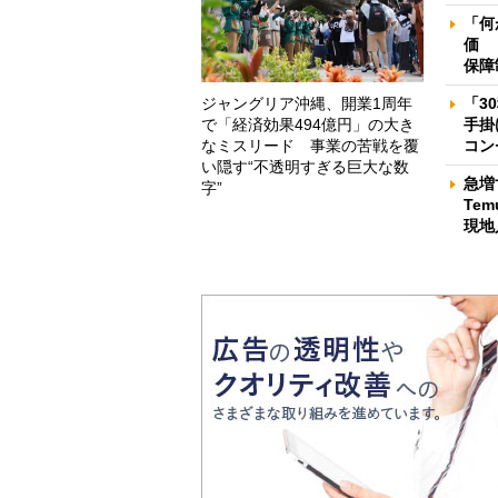
「何
価 
保障
ジャングリア沖縄、開業1周年
「3
で「経済効果494億円」の大き
手掛
なミスリード 事業の苦戦を覆
コン
い隠す“不透明すぎる巨大な数
急増
字”
Te
現地