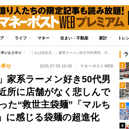
ア
ライフ
マネー
住まい・不動産
家計
トレ
仕事がある幸せ
「これは別次元…」家系ラーメン好き50代男性、引っ越し先の近所に店舗がなく悲しんでいたところで出会った“救世主袋麺”「マルちゃんZUBAAAN！」に感じる袋麺の超進化
ラ
1
る幸せ
2025.07.05 16:00
マネーポストWEB
」家系ラーメン好き50代男
2
近所に店舗がなく悲しんで
った“救世主袋麺”「マルち
3
！」に感じる袋麺の超進化
4