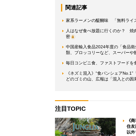
関連記事
家系ラーメンの醍醐味 「無料ライ
人はなぜ食べ放題に行くのか？ 焼
密
中国産輸入食品2024年度の「食品
類、ブロッコリーなど、スーパーや
毎日コンビニ食、ファストフードを
《ネズミ混入》“食パンシェアNo.
どのゴミの山、広報は「混入との因
注目TOPIC
《商
住友
以外