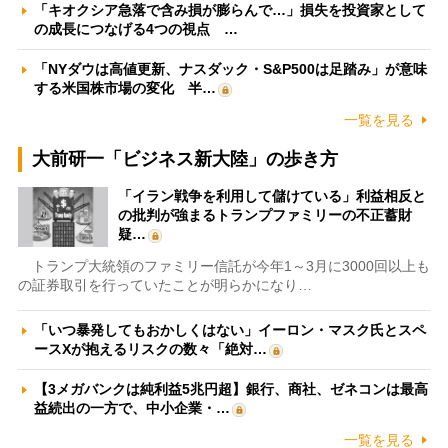
「キオクシア急落で含み損が膨らんで…」損失を投資家として
の成長につなげる4つの視点 …
「NYダウは高値更新、ナスダック・S&P500は足踏み」が意味
する米国株市場の変化 半…
一覧を見る
大前研一「ビジネス新大陸」の歩き方
「イラン戦争を利用して儲けている」利益相反と
の批判が強まるトランプファミリーの不正蓄財
疑…
トランプ大統領のファミリー信託が今年1～3月に3000回以上も
の証券取引を行っていたことが明らかになり…
「いつ暴発してもおかしくはない」イーロン・マスク氏とスペ
ースXが抱えるリスクの数々「絶対…
【3メガバンクは純利益5兆円超】銀行、商社、ゼネコンは最高
益続出の一方で、中小企業・…
一覧を見る