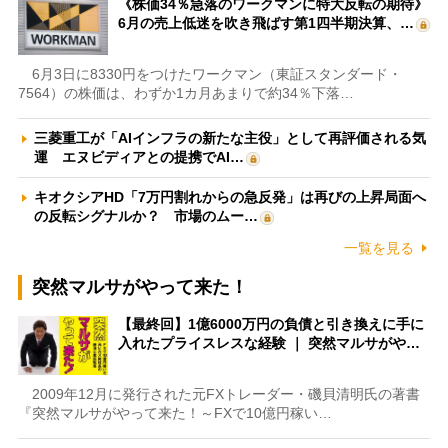
《株価34％急落のワークマンに特大反転の期待》
6月の売上低迷を吹き飛ばす第1四半期決算、…
6月3日に8330円をつけたワークマン（東証スタンダード・
7564）の株価は、わずか1カ月あまりで約34％下落…
三菱重工が「AIインフラの新たな主役」として再評価される気
運 エヌビディアとの提携でAI…
キオクシアHD「7万円割れからの急反発」は再びの上昇局面へ
の反転シグナルか？ 市場のムー…
一覧を見る
突然マルサがやって来た！
【最終回】1億6000万円の負債と引き換えに手に
入れたプライスレスな経験 ｜ 突然マルサがや…
2009年12月に発行された元FXトレーダー・磯貝清明氏の著書
『突然マルサがやって来た！～FXで10億円稼い…