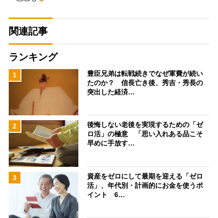
関連記事
ランキング
豊臣兄弟は転戦続きでなぜ軍費が続い
1
たのか？ 信長亡き後、秀吉・秀長の
突出した経済…
後悔しない老後を実現するための「ゼ
2
ロ活」の極意 「思い入れある品こそ
早めに手放す…
資産をゼロにして最期を迎える「ゼロ
3
活」、年代別・計画的にお金を使うポ
イント 6…