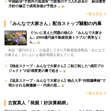
中国経済“予想外の低成長”で政策のテコ入れ必至か 経済運営
方針の修正で成長加速が予想さ…
一覧を見る
「みんなで大家さん」配当ストップ騒動の内幕
《ついに見えた問題の核心》「みんなで大家さ
ん」2000億円超不動産投資トラブル“異常なく
ら…
本誌『週刊ポスト』が追及してきた不動産投資商品「みんなで
大家さん」がいよいよ最終局面を迎えている…
【独走スクープ・みんなで大家さん】二転三転した“成田プロ
ジェクト”の計画変更の裏で起き…
【追及スクープ・みんなで大家さん】独占入手“内部議事録”で
明かされる柳瀬健一・代表の思…
一覧を見る
古賀真人「発掘！好決算銘柄」