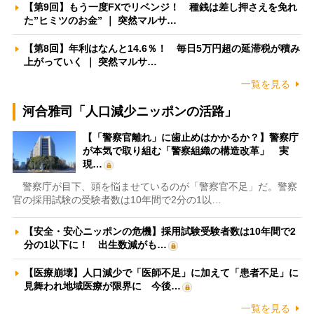
【第9回】もう一度FXでリベンジ！ 種銭は差し押さえを免れ
た”ヒミツのお金” ｜ 突然マルサ…
【第8回】年利はなんと14.6％！ 毎日5万円超の延滞税が積み
上がっていく ｜ 突然マルサ…
一覧を見る
河合雅司「人口減少ニッポンの活路」
【「警察官離れ」に歯止めはかかるか？】警察庁
が本気で取り組む「警察組織の構造改革」 実
現…
警察庁が目下、頭を悩ませているのが「警察官不足」だ。警察
官の採用試験の受験者数は10年間で2分の1以…
【安全・安心ニッポンの危機】採用試験受験者数は10年間で2
分の1以下に！ 出生数減がも…
【医療崩壊】人口減少で「医師不足」に加えて「患者不足」に
見舞われ地域医療が限界に 今後…
一覧を見る