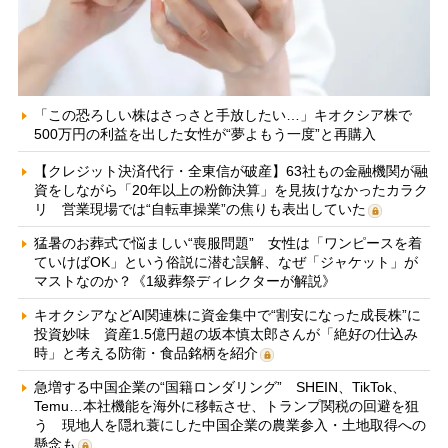
「この恐ろしい株はさっさと手放したい…」キオクシア株で
500万円の利益を出した女性が“夢よもう一度”と再購入
【クレジット決済代行・全東信が破産】63社もの金融機関が融
資をしながら「20年以上の粉飾決算」を見抜けなかったカラク
リ 営業現場では“自転車操業”の焦りも表出していた
猛暑のお葬式で悩ましい“喪服問題” 女性は「ワンピースを着
ていけばOK」という俗説に潜む誤解、なぜ「ジャケット」が
マストなのか？《1級葬祭ディレクターが解説》
キオクシアなどAI関連株に資金集中で“割安になった成長株”に
投資妙味 資産1.5億円超の坂本慎太郎さんが「絶好の仕込み
時」と考える防衛・食品銘柄を紹介
急増する中国企業の“国籍ロンダリング” SHEIN、TikTok、
Temu…本社機能を海外に移転させ、トランプ関税の回避を狙
う 現地人を隠れ蓑にした中国企業の農業参入・土地取得への
懸念も