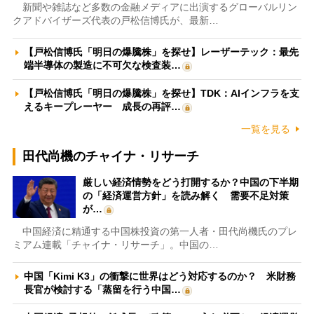
新聞や雑誌など多数の金融メディアに出演するグローバルリン
クアドバイザーズ代表の戸松信博氏が、最新…
【戸松信博氏「明日の爆騰株」を探せ】レーザーテック：最先
端半導体の製造に不可欠な検査装…
【戸松信博氏「明日の爆騰株」を探せ】TDK：AIインフラを支
えるキープレーヤー 成長の再評…
一覧を見る
田代尚機のチャイナ・リサーチ
厳しい経済情勢をどう打開するか？中国の下半期
の「経済運営方針」を読み解く 需要不足対策
が…
中国経済に精通する中国株投資の第一人者・田代尚機氏のプレ
ミアム連載「チャイナ・リサーチ」。中国の…
中国「Kimi K3」の衝撃に世界はどう対応するのか？ 米財務
長官が検討する「蒸留を行う中国…