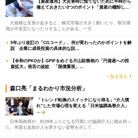
【資産運用】大災害時に慌てないために平時から
備えておきたい3つのポイント「資産の棚卸し…
大規模な災害が起きると、株式市場が大きく動いたり、取引環
境が不安定になったりすることがある。一方…
5年ぶり改訂の「CGコード」、何が変わったのかポイントを解
説 企業に成長投資の具体的な説…
【令和のPKOか】GPIFをめぐる片山財務相の「円資産への投
資拡大」発言の波紋 「国債重視」…
一覧を見る
森口亮「まるわかり市況分析」
「トレンド転換のスイッチになり得る」“介入慣
れ”した市場心理を変える「日米協調為替介入」
…
日米両政府が、約28年ぶりとなる円買いの協調介入に踏み切っ
た。米国も追加介入を辞さない姿勢を示して…