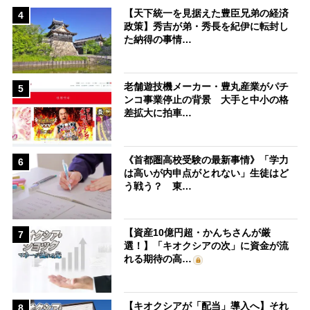
【天下統一を見据えた豊臣兄弟の経済
4
政策】秀吉が弟・秀長を紀伊に転封し
た納得の事情…
老舗遊技機メーカー・豊丸産業がパチ
5
ンコ事業停止の背景 大手と中小の格
差拡大に拍車…
《首都圏高校受験の最新事情》「学力
6
は高いが内申点がとれない」生徒はど
う戦う？ 東…
【資産10億円超・かんちさんが厳
7
選！】「キオクシアの次」に資金が流
れる期待の高…
【キオクシアが「配当」導入へ】それ
8