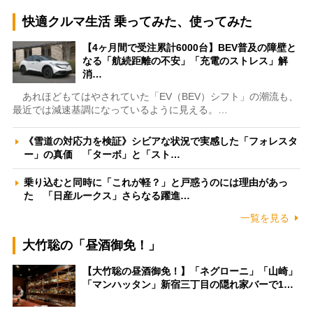
快適クルマ生活 乗ってみた、使ってみた
【4ヶ月間で受注累計6000台】BEV普及の障壁と
なる「航続距離の不安」「充電のストレス」解
消…
あれほどもてはやされていた「EV（BEV）シフト」の潮流も、
最近では減速基調になっているように見える。…
《雪道の対応力を検証》シビアな状況で実感した「フォレスタ
ー」の真価 「ターボ」と「スト…
乗り込むと同時に「これが軽？」と戸惑うのには理由があっ
た 「日産ルークス」さらなる躍進…
一覧を見る
大竹聡の「昼酒御免！」
【大竹聡の昼酒御免！】「ネグローニ」「山崎」
「マンハッタン」新宿三丁目の隠れ家バーで1…