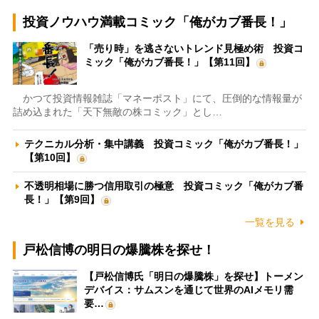
投資ノウハウ満載コミック「俺がカブ番長！」
「売り時」を逃さないトレンド見極め術 投資コ
ミック「俺がカブ番長！」【第11回】
かつて投資情報雑誌「マネーポスト」にて、圧倒的な情報量が
詰め込まれた「天下無敵の株コミック」とし…
テクニカル分析・集中講義 投資コミック「俺がカブ番長！」
【第10回】
不透明相場に勝つ信用取引の極意 投資コミック「俺がカブ番
長！」【第9回】
一覧を見る
戸松信博の明日の爆騰株を探せ！
【戸松信博氏「明日の爆騰株」を探せ】トーメン
デバイス：サムスンを通じて世界のAIメモリ需
要…