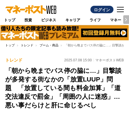
ログイン
トップ
投資
ビジネス
キャリア
ライフ
マネー
トップ
トレンド
ブーム・商品
「朝から晩までバス停の脇に…」目撃談が多
トレンド
2025.07.08 15:00
マネーポストWEB
「朝から晩までバス停の脇に…」目撃談
が多発する街なかの「放置LUUP」問
題 「放置している間も料金加算」「道
交法違反で罰金」「周囲の人に迷惑」…
悪い事だらけと肝に命じるべし
Loaded
:
100.00%
/
Unmute