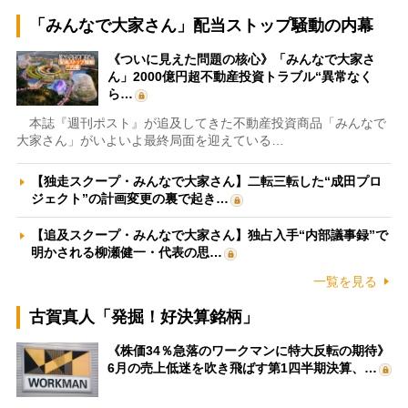
「みんなで大家さん」配当ストップ騒動の内幕
《ついに見えた問題の核心》「みんなで大家さ
ん」2000億円超不動産投資トラブル“異常なく
ら…
本誌『週刊ポスト』が追及してきた不動産投資商品「みんなで
大家さん」がいよいよ最終局面を迎えている…
【独走スクープ・みんなで大家さん】二転三転した“成田プロ
ジェクト”の計画変更の裏で起き…
【追及スクープ・みんなで大家さん】独占入手“内部議事録”で
明かされる柳瀬健一・代表の思…
一覧を見る
古賀真人「発掘！好決算銘柄」
《株価34％急落のワークマンに特大反転の期待》
6月の売上低迷を吹き飛ばす第1四半期決算、…