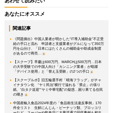
あわせて読みたい
あなたにオススメ
関連記事
《問題摘出》中国人業者が明かした“IT導入補助金”不正受
給の手口と流れ 申請者と支援業者がグルになって350万
円を山分け、「日本にはたくさんの補助金や助成金制度
があるので商売…
【スクープ】早慶は600万円、MARCHは500万円…日本
の大学受験での中国人向け「カンニング業者」が暗躍
「デバイス使用」と「替え玉受験」の2つの手口
【スクープルポ】旧五輪選手村「晴海フラッグ」がチャ
イナタウン化 “ヤミ民泊”横行で溢れる「禁止」の張り
紙、“白タク送迎”“ヤミ中華宅配”の疑惑…困り果てる住民
の嘆き
中国産輸入食品2024年度の「食品衛生法違反事例」170
件全リスト 生鮮にんじん・ピーナッツ類、ブロッコリ
ーなど、スーパーや飲食店に大量流通で回収事例も相次