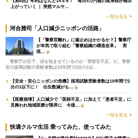
【第8回】年利はなんと14.6％！ 毎日5万円超の延滞税が積み
上がっていく ｜ 突然マルサ…
一覧を見る
河合雅司「人口減少ニッポンの活路」
【「警察官離れ」に歯止めはかかるか？】警察庁
が本気で取り組む「警察組織の構造改革」 実
現…
警察庁が目下、頭を悩ませているのが「警察官不足」だ。警察
官の採用試験の受験者数は10年間で2分の1以…
【安全・安心ニッポンの危機】採用試験受験者数は10年間で2
分の1以下に！ 出生数減がも…
【医療崩壊】人口減少で「医師不足」に加えて「患者不足」に
見舞われ地域医療が限界に 今後…
一覧を見る
快適クルマ生活 乗ってみた、使ってみた