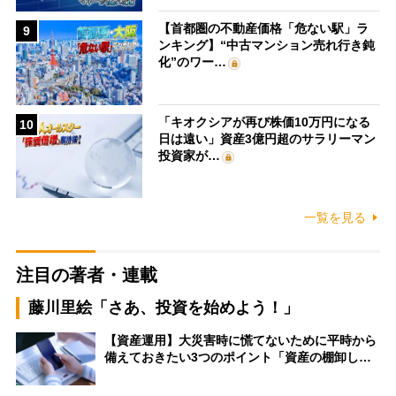
【首都圏の不動産価格「危ない駅」ラ
9
ンキング】“中古マンション売れ行き鈍
化”のワー…
「キオクシアが再び株価10万円になる
10
日は遠い」資産3億円超のサラリーマン
投資家が…
一覧を見る
注目の著者・連載
藤川里絵「さあ、投資を始めよう！」
【資産運用】大災害時に慌てないために平時から
備えておきたい3つのポイント「資産の棚卸し…