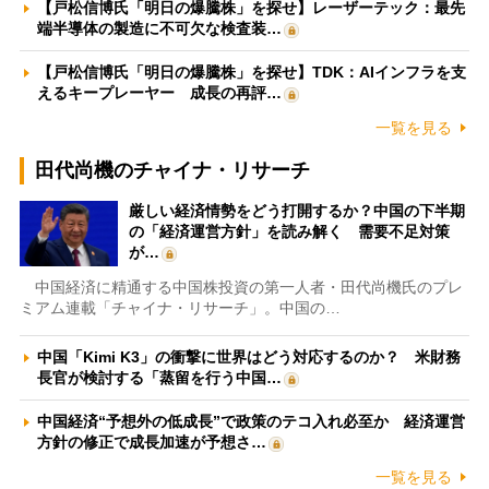
【戸松信博氏「明日の爆騰株」を探せ】レーザーテック：最先
端半導体の製造に不可欠な検査装…
【戸松信博氏「明日の爆騰株」を探せ】TDK：AIインフラを支
えるキープレーヤー 成長の再評…
一覧を見る
田代尚機のチャイナ・リサーチ
厳しい経済情勢をどう打開するか？中国の下半期
の「経済運営方針」を読み解く 需要不足対策
が…
中国経済に精通する中国株投資の第一人者・田代尚機氏のプレ
ミアム連載「チャイナ・リサーチ」。中国の…
中国「Kimi K3」の衝撃に世界はどう対応するのか？ 米財務
長官が検討する「蒸留を行う中国…
中国経済“予想外の低成長”で政策のテコ入れ必至か 経済運営
方針の修正で成長加速が予想さ…
一覧を見る