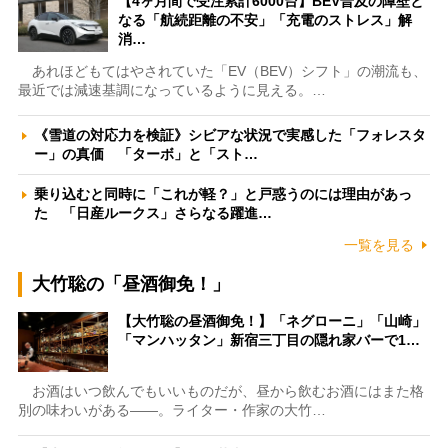
【4ヶ月間で受注累計6000台】BEV普及の障壁と
なる「航続距離の不安」「充電のストレス」解
消…
あれほどもてはやされていた「EV（BEV）シフト」の潮流も、
最近では減速基調になっているように見える。…
《雪道の対応力を検証》シビアな状況で実感した「フォレスタ
ー」の真価 「ターボ」と「スト…
乗り込むと同時に「これが軽？」と戸惑うのには理由があっ
た 「日産ルークス」さらなる躍進…
一覧を見る
大竹聡の「昼酒御免！」
【大竹聡の昼酒御免！】「ネグローニ」「山崎」
「マンハッタン」新宿三丁目の隠れ家バーで1…
お酒はいつ飲んでもいいものだが、昼から飲むお酒にはまた格
別の味わいがある――。ライター・作家の大竹…