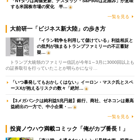
「NYダウは高値更新、ナスダック・S&P500は足踏み」が意味
する米国株市場の変化 半…
一覧を見る
大前研一「ビジネス新大陸」の歩き方
「イラン戦争を利用して儲けている」利益相反と
の批判が強まるトランプファミリーの不正蓄財
疑…
トランプ大統領のファミリー信託が今年1～3月に3000回以上も
の証券取引を行っていたことが明らかになり…
「いつ暴発してもおかしくはない」イーロン・マスク氏とスペ
ースXが抱えるリスクの数々「絶対…
【3メガバンクは純利益5兆円超】銀行、商社、ゼネコンは最高
益続出の一方で、中小企業・…
一覧を見る
投資ノウハウ満載コミック「俺がカブ番長！」