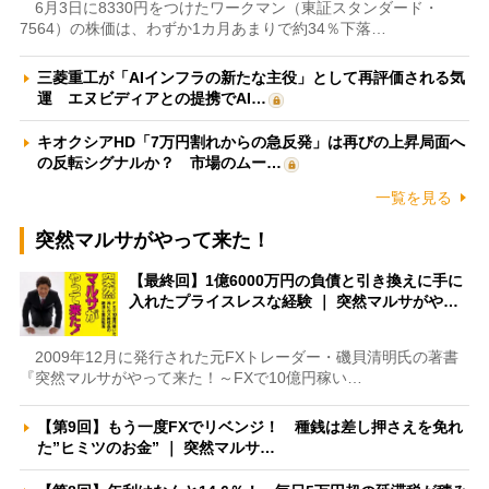
6月3日に8330円をつけたワークマン（東証スタンダード・
7564）の株価は、わずか1カ月あまりで約34％下落…
三菱重工が「AIインフラの新たな主役」として再評価される気
運 エヌビディアとの提携でAI…
キオクシアHD「7万円割れからの急反発」は再びの上昇局面へ
の反転シグナルか？ 市場のムー…
一覧を見る
突然マルサがやって来た！
【最終回】1億6000万円の負債と引き換えに手に
入れたプライスレスな経験 ｜ 突然マルサがや…
2009年12月に発行された元FXトレーダー・磯貝清明氏の著書
『突然マルサがやって来た！～FXで10億円稼い…
【第9回】もう一度FXでリベンジ！ 種銭は差し押さえを免れ
た”ヒミツのお金” ｜ 突然マルサ…