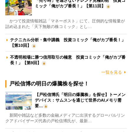
「売り時」を逃さないトレンド見極め術 投資コ
ミック「俺がカブ番長！」【第11回】
かつて投資情報雑誌「マネーポスト」にて、圧倒的な情報量が
詰め込まれた「天下無敵の株コミック」とし…
テクニカル分析・集中講義 投資コミック「俺がカブ番長！」
【第10回】
不透明相場に勝つ信用取引の極意 投資コミック「俺がカブ番
長！」【第9回】
一覧を見る
戸松信博の明日の爆騰株を探せ！
【戸松信博氏「明日の爆騰株」を探せ】トーメン
デバイス：サムスンを通じて世界のAIメモリ需
要…
新聞や雑誌など多数の金融メディアに出演するグローバルリン
クアドバイザーズ代表の戸松信博氏が、最新…