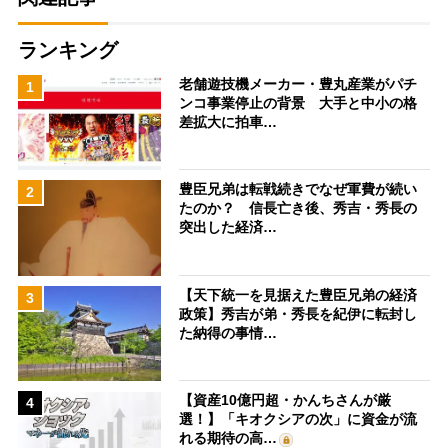
ランキング
老舗遊技機メーカー・豊丸産業がパチ
1
ンコ事業停止の背景 大手と中小の格
差拡大に拍車…
豊臣兄弟は転戦続きでなぜ軍費が続い
2
たのか？ 信長亡き後、秀吉・秀長の
突出した経済…
【天下統一を見据えた豊臣兄弟の経済
3
政策】秀吉が弟・秀長を紀伊に転封し
た納得の事情…
【資産10億円超・かんちさんが厳
4
選！】「キオクシアの次」に資金が流
れる期待の高…