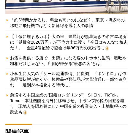
「約5時間かかるし、料金も高いのになぜ？」東京～博多間の
移動に飛行機ではなく新幹線を選ぶ人の事情
【土俵に埋まるカネ】大の里、豊昇龍が黒星続きの名古屋場所
は「懸賞金2826万円」が下位力士に渡り「今日はみんなで焼肉
だ！」 金星4個配給で協会は年96万円の支出増に
お酒を提供する店で「出禁」になる客のトホホな生態 嘔吐や
粗相だけじゃない、店側が嫌がる“最悪の客”とは
小学生に人気の「シール流通事情」に変調 「ボンドロ」は依
然品薄状態が続くが、模倣品や類似品が大量流通し一部で値崩
れ 「選別が本格化する時代に」
急増する中国企業の“国籍ロンダリング” SHEIN、TikTok、
Temu…本社機能を海外に移転させ、トランプ関税の回避を狙
う 現地人を隠れ蓑にした中国企業の農業参入・土地取得への
懸念も
関連記事