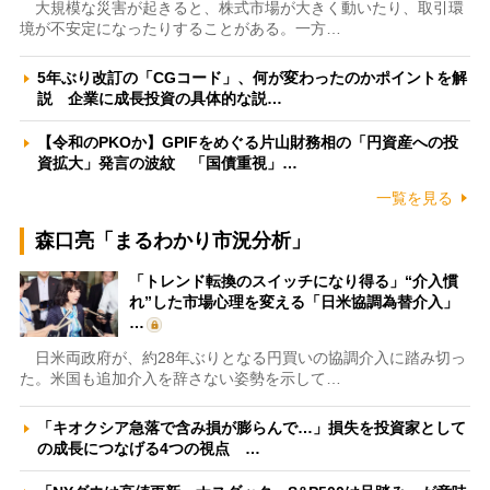
大規模な災害が起きると、株式市場が大きく動いたり、取引環
境が不安定になったりすることがある。一方…
5年ぶり改訂の「CGコード」、何が変わったのかポイントを解
説 企業に成長投資の具体的な説…
【令和のPKOか】GPIFをめぐる片山財務相の「円資産への投
資拡大」発言の波紋 「国債重視」…
一覧を見る
森口亮「まるわかり市況分析」
「トレンド転換のスイッチになり得る」“介入慣
れ”した市場心理を変える「日米協調為替介入」
…
日米両政府が、約28年ぶりとなる円買いの協調介入に踏み切っ
た。米国も追加介入を辞さない姿勢を示して…
「キオクシア急落で含み損が膨らんで…」損失を投資家として
の成長につなげる4つの視点 …