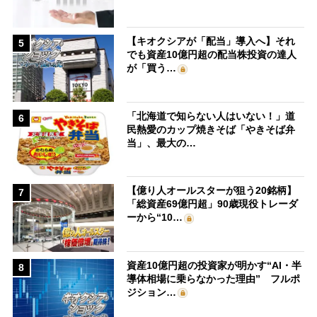
【キオクシアが「配当」導入へ】それ
5
でも資産10億円超の配当株投資の達人
が「買う…
「北海道で知らない人はいない！」道
6
民熱愛のカップ焼きそば「やきそば弁
当」、最大の…
【億り人オールスターが狙う20銘柄】
7
「総資産69億円超」90歳現役トレーダ
ーから“10…
資産10億円超の投資家が明かす“AI・半
8
導体相場に乗らなかった理由” フルポ
ジション…