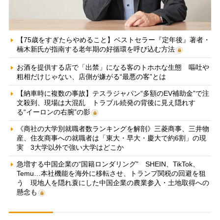
【75歳をすぎたらやめること】ベストセラー『定年後』著者・
楠木新氏が指南する老年期の好循環を呼び込む方法
お酒を提供する店で「出禁」になる客のトホホな生態 嘔吐や
粗相だけじゃない、店側が嫌がる“最悪の客”とは
【納車時に複数の事故】テスラジャパン“多額のEV補助金”で注
文殺到、現場は大混乱 トラブル続発の背後に見え隠れす
る“イーロンの右腕”の影
《商社の大学別就職者数ランキングを解剖》三菱商事、三井物
産、住友商事への就職者は「東大・早大・慶大で約6割」の現
実 3大学以外で強い大学はどこか
急増する中国企業の“国籍ロンダリング” SHEIN、TikTok、
Temu…本社機能を海外に移転させ、トランプ関税の回避を狙
う 現地人を隠れ蓑にした中国企業の農業参入・土地取得への
懸念も