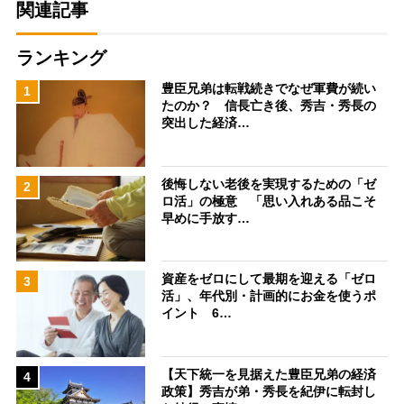
関連記事
ランキング
豊臣兄弟は転戦続きでなぜ軍費が続い
1
たのか？ 信長亡き後、秀吉・秀長の
突出した経済…
後悔しない老後を実現するための「ゼ
2
ロ活」の極意 「思い入れある品こそ
早めに手放す…
資産をゼロにして最期を迎える「ゼロ
3
活」、年代別・計画的にお金を使うポ
イント 6…
【天下統一を見据えた豊臣兄弟の経済
4
政策】秀吉が弟・秀長を紀伊に転封し