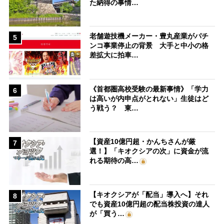
た納得の事情…
老舗遊技機メーカー・豊丸産業がパチ
5
ンコ事業停止の背景 大手と中小の格
差拡大に拍車…
《首都圏高校受験の最新事情》「学力
6
は高いが内申点がとれない」生徒はど
う戦う？ 東…
【資産10億円超・かんちさんが厳
7
選！】「キオクシアの次」に資金が流
れる期待の高…
【キオクシアが「配当」導入へ】それ
8
でも資産10億円超の配当株投資の達人
が「買う…