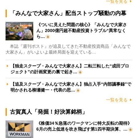
一覧を見る
「みんなで大家さん」配当ストップ騒動の内幕
《ついに見えた問題の核心》「みんなで大家さ
ん」2000億円超不動産投資トラブル“異常なく
ら…
本誌『週刊ポスト』が追及してきた不動産投資商品「みんなで
大家さん」がいよいよ最終局面を迎えている…
【独走スクープ・みんなで大家さん】二転三転した“成田プロ
ジェクト”の計画変更の裏で起き…
【追及スクープ・みんなで大家さん】独占入手“内部議事録”で
明かされる柳瀬健一・代表の思…
一覧を見る
古賀真人「発掘！好決算銘柄」
《株価34％急落のワークマンに特大反転の期待》
6月の売上低迷を吹き飛ばす第1四半期決算、…