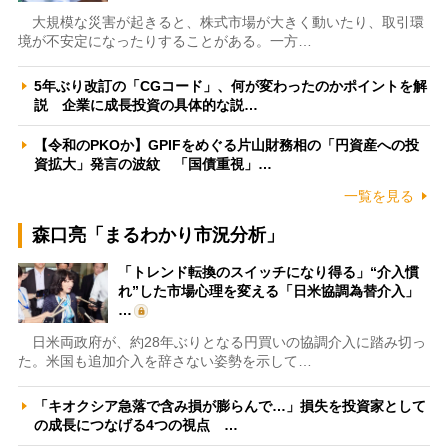
大規模な災害が起きると、株式市場が大きく動いたり、取引環
境が不安定になったりすることがある。一方…
5年ぶり改訂の「CGコード」、何が変わったのかポイントを解
説 企業に成長投資の具体的な説…
【令和のPKOか】GPIFをめぐる片山財務相の「円資産への投
資拡大」発言の波紋 「国債重視」…
一覧を見る
森口亮「まるわかり市況分析」
「トレンド転換のスイッチになり得る」“介入慣
れ”した市場心理を変える「日米協調為替介入」
…
日米両政府が、約28年ぶりとなる円買いの協調介入に踏み切っ
た。米国も追加介入を辞さない姿勢を示して…
「キオクシア急落で含み損が膨らんで…」損失を投資家として
の成長につなげる4つの視点 …