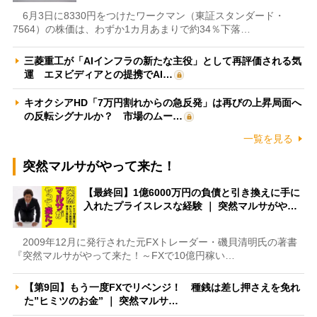
6月3日に8330円をつけたワークマン（東証スタンダード・
7564）の株価は、わずか1カ月あまりで約34％下落…
三菱重工が「AIインフラの新たな主役」として再評価される気
運 エヌビディアとの提携でAI…
キオクシアHD「7万円割れからの急反発」は再びの上昇局面へ
の反転シグナルか？ 市場のムー…
一覧を見る
突然マルサがやって来た！
【最終回】1億6000万円の負債と引き換えに手に
入れたプライスレスな経験 ｜ 突然マルサがや…
2009年12月に発行された元FXトレーダー・磯貝清明氏の著書
『突然マルサがやって来た！～FXで10億円稼い…
【第9回】もう一度FXでリベンジ！ 種銭は差し押さえを免れ
た”ヒミツのお金” ｜ 突然マルサ…