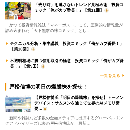
「売り時」を逃さないトレンド見極め術 投資コ
ミック「俺がカブ番長！」【第11回】
かつて投資情報雑誌「マネーポスト」にて、圧倒的な情報量が
詰め込まれた「天下無敵の株コミック」とし…
テクニカル分析・集中講義 投資コミック「俺がカブ番長！」
【第10回】
不透明相場に勝つ信用取引の極意 投資コミック「俺がカブ番
長！」【第9回】
一覧を見る
戸松信博の明日の爆騰株を探せ！
【戸松信博氏「明日の爆騰株」を探せ】トーメン
デバイス：サムスンを通じて世界のAIメモリ需
要…
新聞や雑誌など多数の金融メディアに出演するグローバルリン
クアドバイザーズ代表の戸松信博氏が、最新…