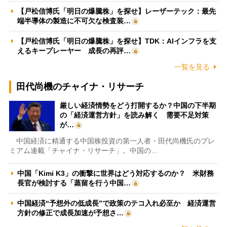
【戸松信博氏「明日の爆騰株」を探せ】レーザーテック：最先
端半導体の製造に不可欠な検査装…
【戸松信博氏「明日の爆騰株」を探せ】TDK：AIインフラを支
えるキープレーヤー 成長の再評…
一覧を見る
田代尚機のチャイナ・リサーチ
厳しい経済情勢をどう打開するか？中国の下半期
の「経済運営方針」を読み解く 需要不足対策
が…
中国経済に精通する中国株投資の第一人者・田代尚機氏のプレ
ミアム連載「チャイナ・リサーチ」。中国の…
中国「Kimi K3」の衝撃に世界はどう対応するのか？ 米財務
長官が検討する「蒸留を行う中国…
中国経済“予想外の低成長”で政策のテコ入れ必至か 経済運営
方針の修正で成長加速が予想さ…