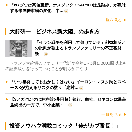
「NYダウは高値更新、ナスダック・S&P500は足踏み」が意味
する米国株市場の変化 半…
一覧を見る
大前研一「ビジネス新大陸」の歩き方
「イラン戦争を利用して儲けている」利益相反と
の批判が強まるトランプファミリーの不正蓄財
疑…
トランプ大統領のファミリー信託が今年1～3月に3000回以上も
の証券取引を行っていたことが明らかになり…
「いつ暴発してもおかしくはない」イーロン・マスク氏とスペ
ースXが抱えるリスクの数々「絶対…
【3メガバンクは純利益5兆円超】銀行、商社、ゼネコンは最高
益続出の一方で、中小企業・…
一覧を見る
投資ノウハウ満載コミック「俺がカブ番長！」