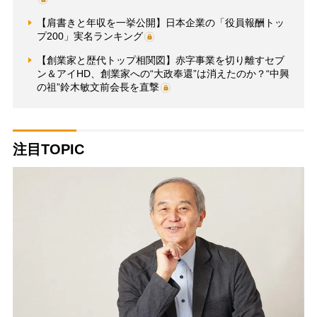
【肩書きと年収を一挙公開】日本企業の「役員報酬トッ
プ200」実名ランキング
【創業家と歴代トップ相関図】赤字事業を切り離すセブ
ン＆アイHD、創業家への“大政奉還”は消えたのか？“中興
の祖”鈴木敏文前会長を直撃
注目TOPIC