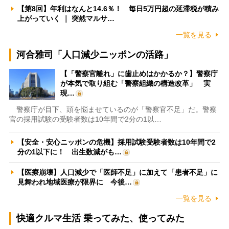
【第8回】年利はなんと14.6％！ 毎日5万円超の延滞税が積み
上がっていく ｜ 突然マルサ…
一覧を見る
河合雅司「人口減少ニッポンの活路」
【「警察官離れ」に歯止めはかかるか？】警察庁
が本気で取り組む「警察組織の構造改革」 実
現…
警察庁が目下、頭を悩ませているのが「警察官不足」だ。警察
官の採用試験の受験者数は10年間で2分の1以…
【安全・安心ニッポンの危機】採用試験受験者数は10年間で2
分の1以下に！ 出生数減がも…
【医療崩壊】人口減少で「医師不足」に加えて「患者不足」に
見舞われ地域医療が限界に 今後…
一覧を見る
快適クルマ生活 乗ってみた、使ってみた