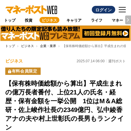
ログイン
トップ
投資
ビジネス
キャリア
ライフ
マネー
トップ
ビジネス
企業・業界
【保有株時価総額から算出】平成生まれの億万長
ビジネス
2025.07.14 06:00
週刊ポスト
有料会員限定
【保有株時価総額から算出】平成生まれ
の億万長者番付、上位21人の氏名・経
歴・保有金額を一挙公開 1位はM＆A総
研・佐上峻作社長の2349億円、弘中綾香
アナの夫や村上世彰氏の長男もランクイ
ン