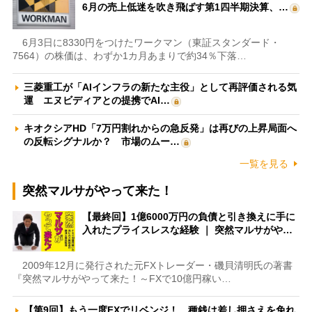
6月の売上低迷を吹き飛ばす第1四半期決算、…
6月3日に8330円をつけたワークマン（東証スタンダード・
7564）の株価は、わずか1カ月あまりで約34％下落…
三菱重工が「AIインフラの新たな主役」として再評価される気
運 エヌビディアとの提携でAI…
キオクシアHD「7万円割れからの急反発」は再びの上昇局面へ
の反転シグナルか？ 市場のムー…
一覧を見る
突然マルサがやって来た！
【最終回】1億6000万円の負債と引き換えに手に
入れたプライスレスな経験 ｜ 突然マルサがや…
2009年12月に発行された元FXトレーダー・磯貝清明氏の著書
『突然マルサがやって来た！～FXで10億円稼い…
【第9回】もう一度FXでリベンジ！ 種銭は差し押さえを免れ