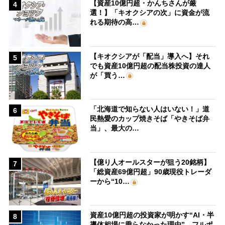
【資産10億円超・かんちさんが厳
4
選！】「キオクシアの次」に資金が流
れる期待の高…
【キオクシアが「配当」導入へ】それ
5
でも資産10億円超の配当株投資の達人
が「買う…
「北海道で知らない人はいない！」道
6
民熱愛のカップ焼きそば「やきそば弁
当」、最大の…
【億り人オールスターが狙う20銘柄】
7
「総資産69億円超」90歳現役トレーダ
ーから“10…
資産10億円超の投資家が明かす“AI・半
8
導体相場に乗らなかった理由” フルポ