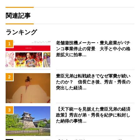
関連記事
ランキング
老舗遊技機メーカー・豊丸産業がパチ
1
ンコ事業停止の背景 大手と中小の格
差拡大に拍車…
豊臣兄弟は転戦続きでなぜ軍費が続い
2
たのか？ 信長亡き後、秀吉・秀長の
突出した経済…
【天下統一を見据えた豊臣兄弟の経済
3
政策】秀吉が弟・秀長を紀伊に転封し
た納得の事情…