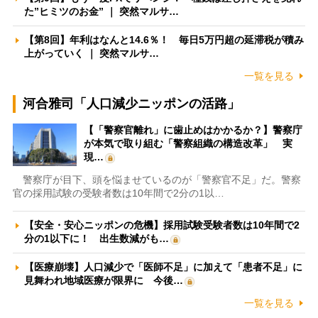
た”ヒミツのお金” ｜ 突然マルサ…
【第8回】年利はなんと14.6％！ 毎日5万円超の延滞税が積み
上がっていく ｜ 突然マルサ…
一覧を見る
河合雅司「人口減少ニッポンの活路」
【「警察官離れ」に歯止めはかかるか？】警察庁
が本気で取り組む「警察組織の構造改革」 実
現…
警察庁が目下、頭を悩ませているのが「警察官不足」だ。警察
官の採用試験の受験者数は10年間で2分の1以…
【安全・安心ニッポンの危機】採用試験受験者数は10年間で2
分の1以下に！ 出生数減がも…
【医療崩壊】人口減少で「医師不足」に加えて「患者不足」に
見舞われ地域医療が限界に 今後…
一覧を見る