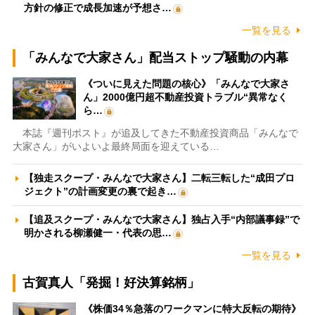
方針の修正で成長加速が予想さ…
一覧を見る
「みんなで大家さん」配当ストップ騒動の内幕
《ついに見えた問題の核心》「みんなで大家さ
ん」2000億円超不動産投資トラブル“異常なく
ら…
本誌『週刊ポスト』が追及してきた不動産投資商品「みんなで
大家さん」がいよいよ最終局面を迎えている…
【独走スクープ・みんなで大家さん】二転三転した“成田プロ
ジェクト”の計画変更の裏で起き…
【追及スクープ・みんなで大家さん】独占入手“内部議事録”で
明かされる柳瀬健一・代表の思…
一覧を見る
古賀真人「発掘！好決算銘柄」
《株価34％急落のワークマンに特大反転の期待》