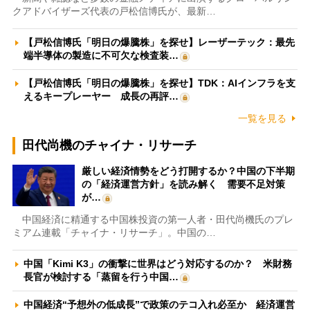
クアドバイザーズ代表の戸松信博氏が、最新…
【戸松信博氏「明日の爆騰株」を探せ】レーザーテック：最先
端半導体の製造に不可欠な検査装…
【戸松信博氏「明日の爆騰株」を探せ】TDK：AIインフラを支
えるキープレーヤー 成長の再評…
一覧を見る
田代尚機のチャイナ・リサーチ
厳しい経済情勢をどう打開するか？中国の下半期
の「経済運営方針」を読み解く 需要不足対策
が…
中国経済に精通する中国株投資の第一人者・田代尚機氏のプレ
ミアム連載「チャイナ・リサーチ」。中国の…
中国「Kimi K3」の衝撃に世界はどう対応するのか？ 米財務
長官が検討する「蒸留を行う中国…
中国経済“予想外の低成長”で政策のテコ入れ必至か 経済運営