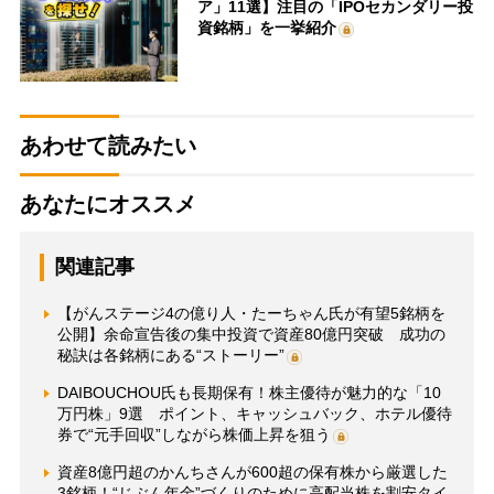
ア」11選】注目の「IPOセカンダリー投
資銘柄」を一挙紹介
あわせて読みたい
あなたにオススメ
関連記事
【がんステージ4の億り人・たーちゃん氏が有望5銘柄を
公開】余命宣告後の集中投資で資産80億円突破 成功の
秘訣は各銘柄にある“ストーリー”
DAIBOUCHOU氏も長期保有！株主優待が魅力的な「10
万円株」9選 ポイント、キャッシュバック、ホテル優待
券で“元手回収”しながら株価上昇を狙う
資産8億円超のかんちさんが600超の保有株から厳選した
3銘柄！“じぶん年金”づくりのために高配当株を割安タイ