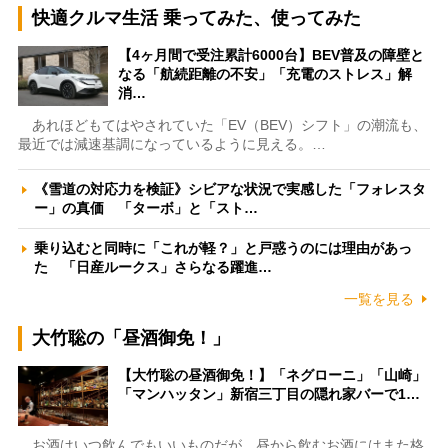
快適クルマ生活 乗ってみた、使ってみた
【4ヶ月間で受注累計6000台】BEV普及の障壁と
なる「航続距離の不安」「充電のストレス」解
消…
あれほどもてはやされていた「EV（BEV）シフト」の潮流も、
最近では減速基調になっているように見える。…
《雪道の対応力を検証》シビアな状況で実感した「フォレスタ
ー」の真価 「ターボ」と「スト…
乗り込むと同時に「これが軽？」と戸惑うのには理由があっ
た 「日産ルークス」さらなる躍進…
一覧を見る
大竹聡の「昼酒御免！」
【大竹聡の昼酒御免！】「ネグローニ」「山崎」
「マンハッタン」新宿三丁目の隠れ家バーで1…
お酒はいつ飲んでもいいものだが、昼から飲むお酒にはまた格