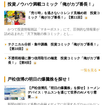
投資ノウハウ満載コミック「俺がカブ番長！」
「売り時」を逃さないトレンド見極め術 投資コ
ミック「俺がカブ番長！」【第11回】
かつて投資情報雑誌「マネーポスト」にて、圧倒的な情報量が
詰め込まれた「天下無敵の株コミック」とし…
テクニカル分析・集中講義 投資コミック「俺がカブ番長！」
【第10回】
不透明相場に勝つ信用取引の極意 投資コミック「俺がカブ番
長！」【第9回】
一覧を見る
戸松信博の明日の爆騰株を探せ！
【戸松信博氏「明日の爆騰株」を探せ】トーメン
デバイス：サムスンを通じて世界のAIメモリ需
要…
新聞や雑誌など多数の金融メディアに出演するグローバルリン