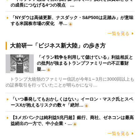
の成長につなげる4つの視点 …
「NYダウは高値更新、ナスダック・S&P500は足踏み」が意味
する米国株市場の変化 半…
一覧を見る
大前研一「ビジネス新大陸」の歩き方
「イラン戦争を利用して儲けている」利益相反と
の批判が強まるトランプファミリーの不正蓄財
疑…
トランプ大統領のファミリー信託が今年1～3月に3000回以上も
の証券取引を行っていたことが明らかになり…
「いつ暴発してもおかしくはない」イーロン・マスク氏とスペ
ースXが抱えるリスクの数々「絶対…
【3メガバンクは純利益5兆円超】銀行、商社、ゼネコンは最高
益続出の一方で、中小企業・…
一覧を見る