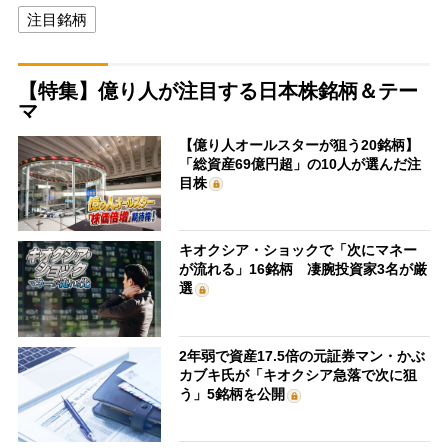
注目銘柄
【特集】億り人が注目する日本株銘柄＆テー
マ
【億り人オールスターが狙う20銘柄】
「総資産69億円超」の10人が選んだ注
目株
キオクシア・ショックで「次にマネー
が流れる」16銘柄 凄腕投資家3名が厳
選
2年弱で資産17.5倍の元証券マン・かぶ
カブキ氏が「キオクシア急落で次に狙
う」5銘柄を公開