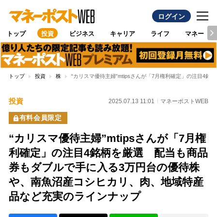
ログイン
トップ
投資
ビジネス
キャリア
ライフ
マネー
トップ
投資
株
“カリスマ優待主婦”mtipsさんが「7月権利確定」の注目
投資
2025.07.13 11:01
マネーポストWEB
有料会員限定
“カリスマ優待主婦”mtipsさんが「7月権
利確定」の注目4銘柄を厳選 配当も商品
券もダブルで手に入る3万円台の優待株
や、南魚沼産コシヒカリ、肉、地域特産
品など充実のラインナップ