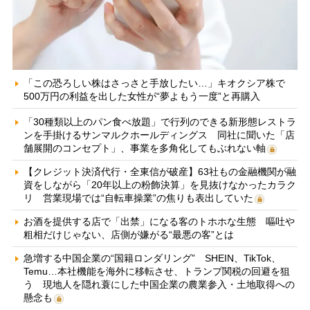
「この恐ろしい株はさっさと手放したい…」キオクシア株で
500万円の利益を出した女性が“夢よもう一度”と再購入
「30種類以上のパン食べ放題」で行列のできる新形態レストラ
ンを手掛けるサンマルクホールディングス 同社に聞いた「店
舗展開のコンセプト」、事業を多角化してもぶれない軸
【クレジット決済代行・全東信が破産】63社もの金融機関が融
資をしながら「20年以上の粉飾決算」を見抜けなかったカラク
リ 営業現場では“自転車操業”の焦りも表出していた
お酒を提供する店で「出禁」になる客のトホホな生態 嘔吐や
粗相だけじゃない、店側が嫌がる“最悪の客”とは
急増する中国企業の“国籍ロンダリング” SHEIN、TikTok、
Temu…本社機能を海外に移転させ、トランプ関税の回避を狙
う 現地人を隠れ蓑にした中国企業の農業参入・土地取得への
懸念も