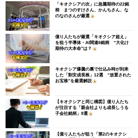
「キオクシアの次」に急騰期待の22銘
柄 まつのすけさん、かんちさん、な
のなのさんが厳選
億り人たちが厳選「キオクシア超え」
を狙う半導体・AI関連8銘柄 “大化け
期待の大本命”は？
キオクシア爆騰の裏で仕込み時が到来
した「割安成長株」12選 “放置された
お宝株”を厳選解説
【キオクシアと同じ構図】億り人たち
が注目する「親会社よりも成長しうる
子会社銘柄」9選
【億り人たちが狙う「第2のキオクシ