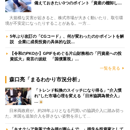
備えておきたい3つのポイント「資産の棚卸し…
大規模な災害が起きると、株式市場が大きく動いたり、取引環
境が不安定になったりすることがある。一方…
5年ぶり改訂の「CGコード」、何が変わったのかポイントを解
説 企業に成長投資の具体的な説…
【令和のPKOか】GPIFをめぐる片山財務相の「円資産への投
資拡大」発言の波紋 「国債重視」…
一覧を見る
森口亮「まるわかり市況分析」
「トレンド転換のスイッチになり得る」“介入慣
れ”した市場心理を変える「日米協調為替介入」
…
日米両政府が、約28年ぶりとなる円買いの協調介入に踏み切っ
た。米国も追加介入を辞さない姿勢を示して…
「キオクシア急落で含み損が膨らんで…」損失を投資家として