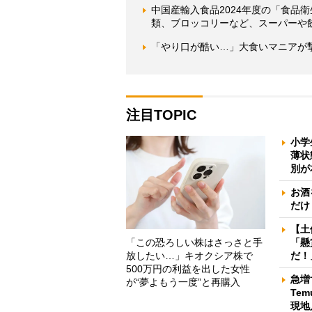
中国産輸入食品2024年度の「食品
類、ブロッコリーなど、スーパーや
「やり口が酷い…」大食いマニアが
注目TOPIC
小学
薄状
別が
お酒
だけ
【土
「この恐ろしい株はさっさと手
「懸
放したい…」キオクシア株で
だ！
500万円の利益を出した女性
急増
が“夢よもう一度”と再購入
Te
現地