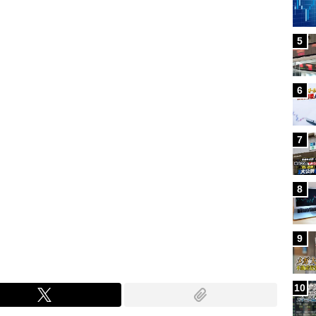
Loaded
:
96.70%
/
5
6
7
8
9
10