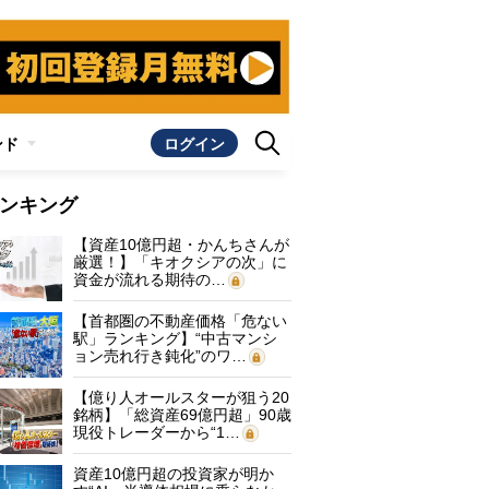
ンド
ログイン
ンキング
【資産10億円超・かんちさんが
厳選！】「キオクシアの次」に
資金が流れる期待の…
【首都圏の不動産価格「危ない
駅」ランキング】“中古マンシ
ョン売れ行き鈍化”のワ…
【億り人オールスターが狙う20
銘柄】「総資産69億円超」90歳
現役トレーダーから“1…
資産10億円超の投資家が明か