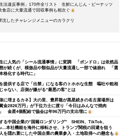
衛生法違反事例」170件全リスト 生鮮にんじん・ピーナッツ
飲食店に大量流通で回収事例も相次ぐ
撃沈したチャレンジメニューのカラクリ
生に人気の「シール流通事情」に変調 「ボンドロ」は依然品
態が続くが、模倣品や類似品が大量流通し一部で値崩れ 「選
本格化する時代に」
を提供する店で「出禁」になる客のトホホな生態 嘔吐や粗相
じゃない、店側が嫌がる“最悪の客”とは
俵に埋まるカネ】大の里、豊昇龍が黒星続きの名古屋場所は
賞金2826万円」が下位力士に渡り「今日はみんなで焼肉
」 金星4個配給で協会は年96万円の支出増に
する中国企業の“国籍ロンダリング” SHEIN、TikTok、
mu…本社機能を海外に移転させ、トランプ関税の回避を狙う
人を隠れ蓑にした中国企業の農業参入・土地取得への懸念も