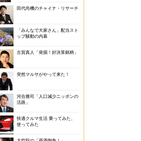
田代尚機のチャイナ・リサーチ
「みんなで大家さん」配当スト
ップ騒動の内幕
古賀真人「発掘！好決算銘柄」
突然マルサがやって来た！
河合雅司「人口減少ニッポンの
活路」
快適クルマ生活 乗ってみた、
使ってみた
大竹聡の「昼酒御免！」