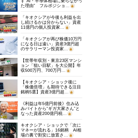
す“AI・半導体相場に乗らなかっ
た理由” フルポジショ…
「キオクシアが今後も利益を出
し続けるかは分からない」資産
11億円の個人投資家…
「キオクシアが再び株価10万円
になる日は遠い」資産3億円超
のサラリーマン投資家…
【世帯年収別・東京23区マンシ
ョン「狙い目駅」を大公開】年
収500万円、700万円…
【キオクシア・ショック後に
「株価倍増」も期待できる注目
銘柄5選】資産3億円超…
《利益は年5億円前後》住み込
みバイトから“ギガ大家さん”と
なった資産200億円税…
キオクシア・ショックで「次に
マネーが流れる」16銘柄 AI相
場の裏で割安に放置さ…