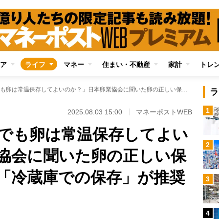
ア
ライフ
マネー
住まい・不動産
家計
トレ
「これだけの猛暑でも卵は常温保存してよいのか？」日本卵業協会に聞いた卵の正しい保存方法 家庭では「冷蔵庫での保存」が推奨される理由
ラ
1
2025.08.03 15:00
マネーポストWEB
でも卵は常温保存してよい
2
協会に聞いた卵の正しい保
「冷蔵庫での保存」が推奨
3
4