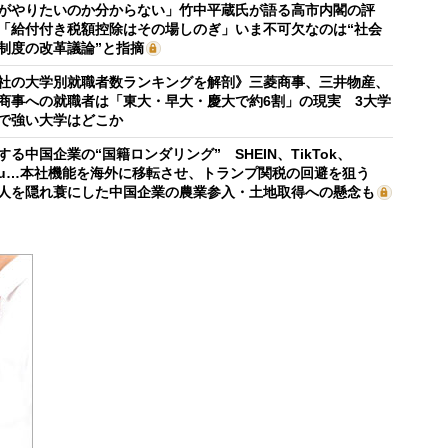
がやりたいのか分からない」竹中平蔵氏が語る高市内閣の評
「給付付き税額控除はその場しのぎ」いま不可欠なのは“社会
制度の改革議論”と指摘
社の大学別就職者数ランキングを解剖》三菱商事、三井物産、
商事への就職者は「東大・早大・慶大で約6割」の現実 3大学
で強い大学はどこか
する中国企業の“国籍ロンダリング” SHEIN、TikTok、
mu…本社機能を海外に移転させ、トランプ関税の回避を狙う
人を隠れ蓑にした中国企業の農業参入・土地取得への懸念も