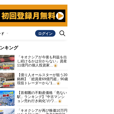
ンド
ログイン
ンキング
「キオクシアが今後も利益を出
し続けるかは分からない」資産
11億円の個人投資家…
【億り人オールスターが狙う20
銘柄】「総資産69億円超」90歳
現役トレーダーから“1…
【首都圏の不動産価格「危ない
駅」ランキング】“中古マンシ
ョン売れ行き鈍化”のワ…
「キオクシアが再び株価10万円