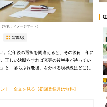
注
は（写真：イメージマート）
写真3枚
長い。定年後の選択を間違えると、その後何十年に
方、正しい決断をすれば充実の後半生が待ってい
後」と「落ちぶれ老後」を分ける境界線はどこに
イント」全文を見る【初回登録月は無料】