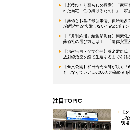
【老後ひとり暮らしの極意】「家事
れた自宅に住み続けるために」…家
【葬儀とお墓の最新事情】供給過多
が解説する“失敗しないためのポイン
【『月刊終活』編集部監修】簡素化
葬儀社の選び方とは？ 「遺体安置
【独占告白・全文公開】養老孟司氏
放射線治療を経て生還するまでを語
【全文公開】和田秀樹医師が説く「6
もしなくていい…6000人の高齢者を
注目TOPIC
【ク
しな
現場