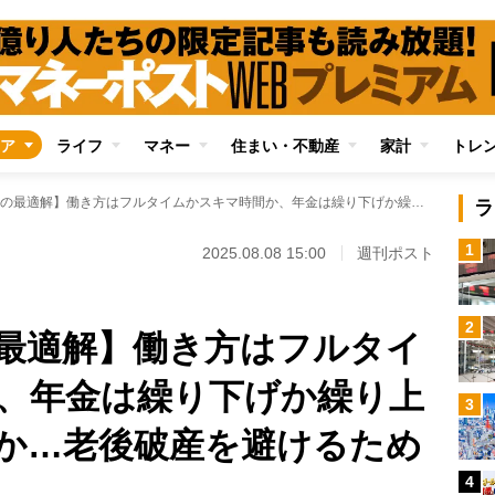
ア
ライフ
マネー
住まい・不動産
家計
トレ
【定年後マネーの最適解】働き方はフルタイムかスキマ時間か、年金は繰り下げか繰り上げか、投資か貯蓄か…老後破産を避けるためのポイントを解説
ラ
1
2025.08.08 15:00
週刊ポスト
2
最適解】働き方はフルタイ
、年金は繰り下げか繰り上
3
か…老後破産を避けるため
4