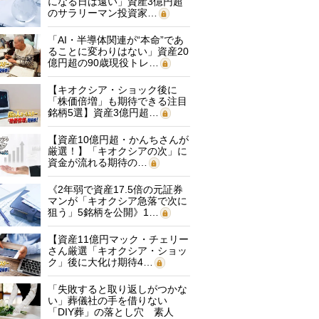
になる日は遠い」資産3億円超
のサラリーマン投資家…
「AI・半導体関連が“本命”であ
ることに変わりはない」資産20
億円超の90歳現役トレ…
【キオクシア・ショック後に
「株価倍増」も期待できる注目
銘柄5選】資産3億円超…
【資産10億円超・かんちさんが
厳選！】「キオクシアの次」に
資金が流れる期待の…
《2年弱で資産17.5倍の元証券
マンが「キオクシア急落で次に
狙う」5銘柄を公開》1…
【資産11億円マック・チェリー
さん厳選「キオクシア・ショッ
ク」後に大化け期待4…
「失敗すると取り返しがつかな
い」葬儀社の手を借りない
「DIY葬」の落とし穴 素人