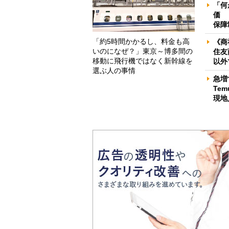
「何
価 
保障
「約5時間かかるし、料金も高
《商
いのになぜ？」東京～博多間の
住友
移動に飛行機ではなく新幹線を
以外
選ぶ人の事情
急増
Te
現地