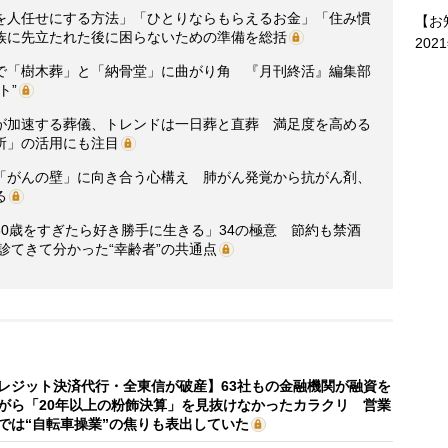
を人任せにする方法」「ひとりならもらえるお金」「住み慣
【お
族に先立たれた後に困らないための準備を総括
202
で「樹木葬」と「納骨堂」に曲がり角 『月刊終活』編集部
ト”
が加速する葬儀、トレンドは一日葬と直葬 満足度を高める
所」の活用にも注目
「がんの壁」に向き合う心構え 肺がん発覚から抗がん剤、
る
0歳をすぎたら好き勝手に生きる」34の極意 節約も禁酒
診てきて分かった“幸齢者”の共通点
レジット決済代行・全東信が破産】63社もの金融機関が融資を
がら「20年以上の粉飾決算」を見抜けなかったカラクリ 営業
では“自転車操業”の焦りも表出していた