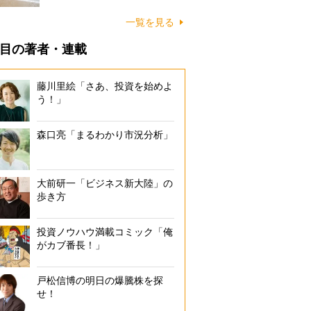
に…
一覧を見る
目の著者・連載
藤川里絵「さあ、投資を始めよ
う！」
森口亮「まるわかり市況分析」
大前研一「ビジネス新大陸」の
歩き方
投資ノウハウ満載コミック「俺
がカブ番長！」
戸松信博の明日の爆騰株を探
せ！