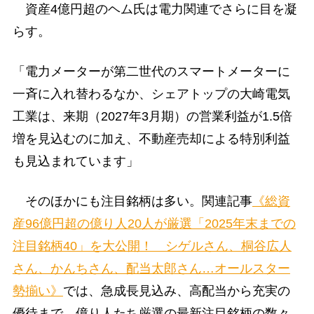
資産4億円超のヘム氏は電力関連でさらに目を凝
らす。
「電力メーターが第二世代のスマートメーターに
一斉に入れ替わるなか、シェアトップの大崎電気
工業は、来期（2027年3月期）の営業利益が1.5倍
増を見込むのに加え、不動産売却による特別利益
も見込まれています」
そのほかにも注目銘柄は多い。関連記事
《総資
産96億円超の億り人20人が厳選「2025年末までの
注目銘柄40」を大公開！ シゲルさん、桐谷広人
さん、かんちさん、配当太郎さん…オールスター
勢揃い》
では、急成長見込み、高配当から充実の
優待まで、億り人たち厳選の最新注目銘柄の数々