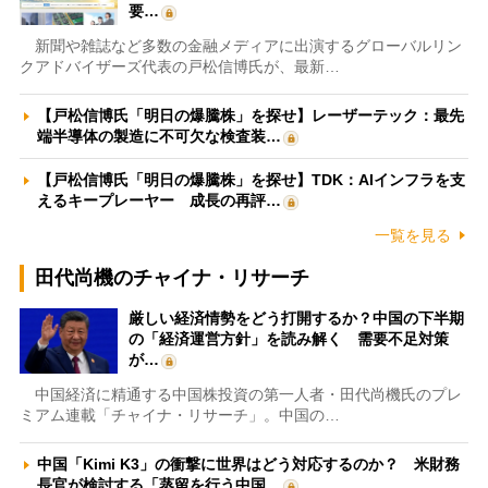
要…
新聞や雑誌など多数の金融メディアに出演するグローバルリン
クアドバイザーズ代表の戸松信博氏が、最新…
【戸松信博氏「明日の爆騰株」を探せ】レーザーテック：最先
端半導体の製造に不可欠な検査装…
【戸松信博氏「明日の爆騰株」を探せ】TDK：AIインフラを支
えるキープレーヤー 成長の再評…
一覧を見る
田代尚機のチャイナ・リサーチ
厳しい経済情勢をどう打開するか？中国の下半期
の「経済運営方針」を読み解く 需要不足対策
が…
中国経済に精通する中国株投資の第一人者・田代尚機氏のプレ
ミアム連載「チャイナ・リサーチ」。中国の…
中国「Kimi K3」の衝撃に世界はどう対応するのか？ 米財務
長官が検討する「蒸留を行う中国…