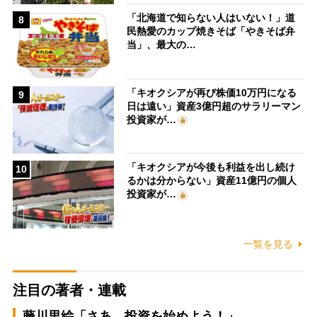
「北海道で知らない人はいない！」道
8
民熱愛のカップ焼きそば「やきそば弁
当」、最大の…
「キオクシアが再び株価10万円になる
9
日は遠い」資産3億円超のサラリーマン
投資家が…
「キオクシアが今後も利益を出し続け
10
るかは分からない」資産11億円の個人
投資家が…
一覧を見る
注目の著者・連載
藤川里絵「さあ、投資を始めよう！」