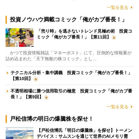
一覧を見る
投資ノウハウ満載コミック「俺がカブ番長！」
「売り時」を逃さないトレンド見極め術 投資コ
ミック「俺がカブ番長！」【第11回】
かつて投資情報雑誌「マネーポスト」にて、圧倒的な情報量が
詰め込まれた「天下無敵の株コミック」とし…
テクニカル分析・集中講義 投資コミック「俺がカブ番長！」
【第10回】
不透明相場に勝つ信用取引の極意 投資コミック「俺がカブ番
長！」【第9回】
一覧を見る
戸松信博の明日の爆騰株を探せ！
【戸松信博氏「明日の爆騰株」を探せ】トーメン
デバイス：サムスンを通じて世界のAIメモリ需