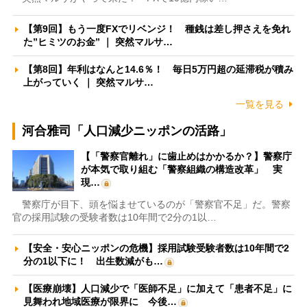
【第9回】もう一度FXでリベンジ！ 種銭は差し押さえを免れ
た”ヒミツのお金” ｜ 突然マルサ…
【第8回】年利はなんと14.6％！ 毎日5万円超の延滞税が積み
上がっていく ｜ 突然マルサ…
一覧を見る
河合雅司「人口減少ニッポンの活路」
【「警察官離れ」に歯止めはかかるか？】警察庁
が本気で取り組む「警察組織の構造改革」 実
現…
警察庁が目下、頭を悩ませているのが「警察官不足」だ。警察
官の採用試験の受験者数は10年間で2分の1以…
【安全・安心ニッポンの危機】採用試験受験者数は10年間で2
分の1以下に！ 出生数減がも…
【医療崩壊】人口減少で「医師不足」に加えて「患者不足」に
見舞われ地域医療が限界に 今後…