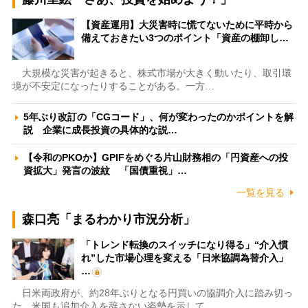
【資産運用】大災害時に慌てないために平時から
備えておきたい3つのポイント「資産の棚卸し…
大規模な災害が起きると、株式市場が大きく動いたり、取引環
境が不安定になったりすることがある。一方…
5年ぶり改訂の「CGコード」、何が変わったのかポイントを解
説 企業に成長投資の具体的な説…
【令和のPKOか】GPIFをめぐる片山財務相の「円資産への投
資拡大」発言の波紋 「国債重視」…
一覧を見る
森口亮「まるわかり市況分析」
「トレンド転換のスイッチになり得る」“介入慣
れ”した市場心理を変える「日米協調為替介入」
…
日米両政府が、約28年ぶりとなる円買いの協調介入に踏み切っ
た。米国も追加介入を辞さない姿勢を示して…