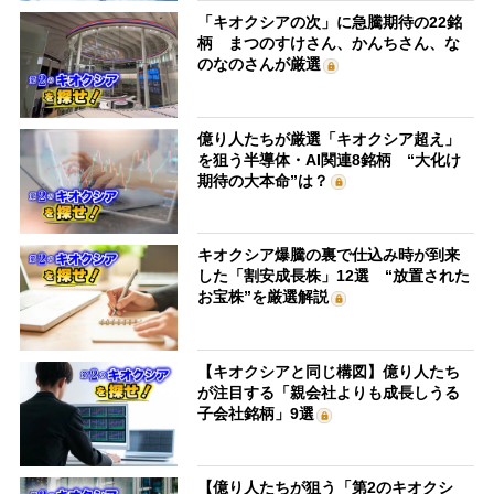
「キオクシアの次」に急騰期待の22銘
柄 まつのすけさん、かんちさん、な
のなのさんが厳選
億り人たちが厳選「キオクシア超え」
を狙う半導体・AI関連8銘柄 “大化け
期待の大本命”は？
キオクシア爆騰の裏で仕込み時が到来
した「割安成長株」12選 “放置された
お宝株”を厳選解説
【キオクシアと同じ構図】億り人たち
が注目する「親会社よりも成長しうる
子会社銘柄」9選
【億り人たちが狙う「第2のキオクシ