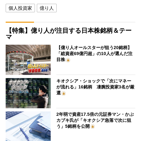
個人投資家
億り人
【特集】億り人が注目する日本株銘柄＆テー
マ
【億り人オールスターが狙う20銘柄】
「総資産69億円超」の10人が選んだ注
目株
キオクシア・ショックで「次にマネー
が流れる」16銘柄 凄腕投資家3名が厳
選
2年弱で資産17.5倍の元証券マン・かぶ
カブキ氏が「キオクシア急落で次に狙
う」5銘柄を公開