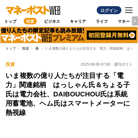
ログイン
トップ
投資
ビジネス
キャリア
ライフ
マネー
トップ
投資
株
いま複数の億り人たちが注目する「電力」関連銘柄 はっしゃ
投資
2025.08.06 07:00
週刊ポスト
いま複数の億り人たちが注目する「電
力」関連銘柄 はっしゃん氏＆ちょる子
氏は電力会社、DAIBOUCHOU氏は系統
用蓄電池、ヘム氏はスマートメーターに
熱視線
Loaded
:
100.00%
/
Unmute