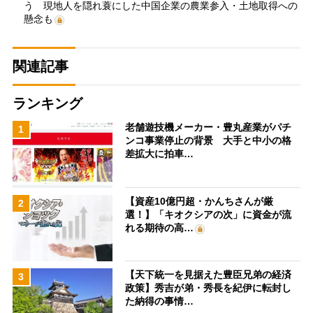
う 現地人を隠れ蓑にした中国企業の農業参入・土地取得への
懸念も
関連記事
ランキング
老舗遊技機メーカー・豊丸産業がパチ
1
ンコ事業停止の背景 大手と中小の格
差拡大に拍車…
【資産10億円超・かんちさんが厳
2
選！】「キオクシアの次」に資金が流
れる期待の高…
【天下統一を見据えた豊臣兄弟の経済
3
政策】秀吉が弟・秀長を紀伊に転封し
た納得の事情…