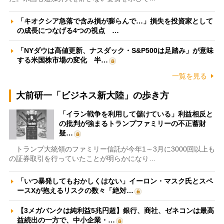
「キオクシア急落で含み損が膨らんで…」損失を投資家として
の成長につなげる4つの視点 …
「NYダウは高値更新、ナスダック・S&P500は足踏み」が意味
する米国株市場の変化 半…
一覧を見る
大前研一「ビジネス新大陸」の歩き方
「イラン戦争を利用して儲けている」利益相反と
の批判が強まるトランプファミリーの不正蓄財
疑…
トランプ大統領のファミリー信託が今年1～3月に3000回以上も
の証券取引を行っていたことが明らかになり…
「いつ暴発してもおかしくはない」イーロン・マスク氏とスペ
ースXが抱えるリスクの数々「絶対…
【3メガバンクは純利益5兆円超】銀行、商社、ゼネコンは最高
益続出の一方で、中小企業・…