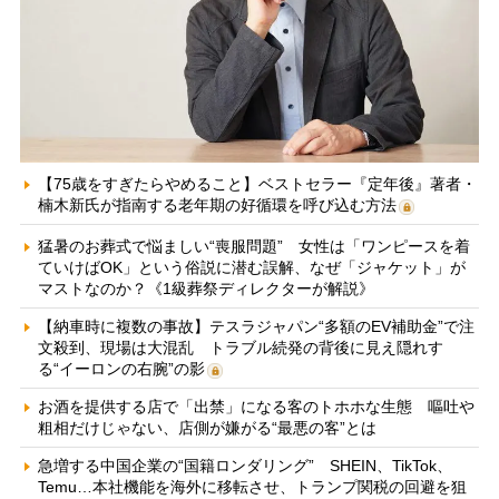
【75歳をすぎたらやめること】ベストセラー『定年後』著者・
楠木新氏が指南する老年期の好循環を呼び込む方法
猛暑のお葬式で悩ましい“喪服問題” 女性は「ワンピースを着
ていけばOK」という俗説に潜む誤解、なぜ「ジャケット」が
マストなのか？《1級葬祭ディレクターが解説》
【納車時に複数の事故】テスラジャパン“多額のEV補助金”で注
文殺到、現場は大混乱 トラブル続発の背後に見え隠れす
る“イーロンの右腕”の影
お酒を提供する店で「出禁」になる客のトホホな生態 嘔吐や
粗相だけじゃない、店側が嫌がる“最悪の客”とは
急増する中国企業の“国籍ロンダリング” SHEIN、TikTok、
Temu…本社機能を海外に移転させ、トランプ関税の回避を狙