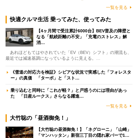
一覧を見る
快適クルマ生活 乗ってみた、使ってみた
【4ヶ月間で受注累計6000台】BEV普及の障壁と
なる「航続距離の不安」「充電のストレス」解
消…
あれほどもてはやされていた「EV（BEV）シフト」の潮流も、
最近では減速基調になっているように見える。…
《雪道の対応力を検証》シビアな状況で実感した「フォレスタ
ー」の真価 「ターボ」と「スト…
乗り込むと同時に「これが軽？」と戸惑うのには理由があっ
た 「日産ルークス」さらなる躍進…
一覧を見る
大竹聡の「昼酒御免！」
【大竹聡の昼酒御免！】「ネグローニ」「山崎」
「マンハッタン」新宿三丁目の隠れ家バーで1…