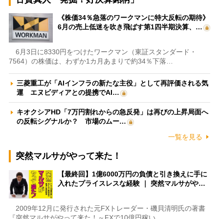
《株価34％急落のワークマンに特大反転の期待》
6月の売上低迷を吹き飛ばす第1四半期決算、…
6月3日に8330円をつけたワークマン（東証スタンダード・
7564）の株価は、わずか1カ月あまりで約34％下落…
三菱重工が「AIインフラの新たな主役」として再評価される気
運 エヌビディアとの提携でAI…
キオクシアHD「7万円割れからの急反発」は再びの上昇局面へ
の反転シグナルか？ 市場のムー…
一覧を見る
突然マルサがやって来た！
【最終回】1億6000万円の負債と引き換えに手に
入れたプライスレスな経験 ｜ 突然マルサがや…
2009年12月に発行された元FXトレーダー・磯貝清明氏の著書
『突然マルサがやって来た！～FXで10億円稼い…