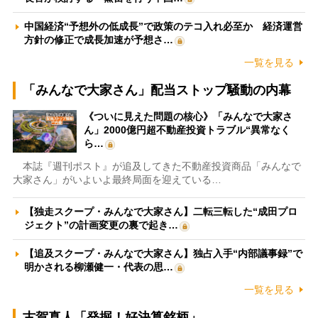
中国経済“予想外の低成長”で政策のテコ入れ必至か 経済運営
方針の修正で成長加速が予想さ…
一覧を見る
「みんなで大家さん」配当ストップ騒動の内幕
《ついに見えた問題の核心》「みんなで大家さ
ん」2000億円超不動産投資トラブル“異常なく
ら…
本誌『週刊ポスト』が追及してきた不動産投資商品「みんなで
大家さん」がいよいよ最終局面を迎えている…
【独走スクープ・みんなで大家さん】二転三転した“成田プロ
ジェクト”の計画変更の裏で起き…
【追及スクープ・みんなで大家さん】独占入手“内部議事録”で
明かされる柳瀬健一・代表の思…
一覧を見る
古賀真人「発掘！好決算銘柄」