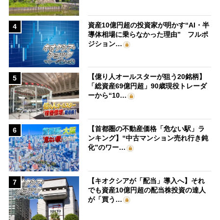
資産10億円超の投資家が明かす“AI・半
4
導体相場に乗らなかった理由” フルポ
ジション…
【億り人オールスターが狙う20銘柄】
5
「総資産69億円超」90歳現役トレーダ
ーから“10…
【首都圏の不動産価格「危ない駅」ラ
6
ンキング】“中古マンション売れ行き鈍
化”のワー…
【キオクシアが「配当」導入へ】それ
7
でも資産10億円超の配当株投資の達人
が「買う…