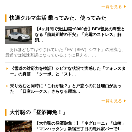
一覧を見る
快適クルマ生活 乗ってみた、使ってみた
【4ヶ月間で受注累計6000台】BEV普及の障壁と
なる「航続距離の不安」「充電のストレス」解
消…
あれほどもてはやされていた「EV（BEV）シフト」の潮流も、
最近では減速基調になっているように見える。…
《雪道の対応力を検証》シビアな状況で実感した「フォレスタ
ー」の真価 「ターボ」と「スト…
乗り込むと同時に「これが軽？」と戸惑うのには理由があっ
た 「日産ルークス」さらなる躍進…
一覧を見る
大竹聡の「昼酒御免！」
【大竹聡の昼酒御免！】「ネグローニ」「山崎」
「マンハッタン」新宿三丁目の隠れ家バーで1…