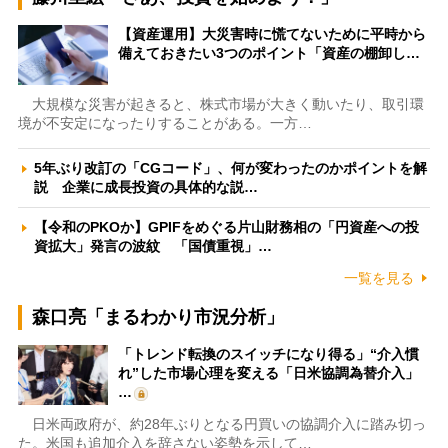
【資産運用】大災害時に慌てないために平時から
備えておきたい3つのポイント「資産の棚卸し…
大規模な災害が起きると、株式市場が大きく動いたり、取引環
境が不安定になったりすることがある。一方…
5年ぶり改訂の「CGコード」、何が変わったのかポイントを解
説 企業に成長投資の具体的な説…
【令和のPKOか】GPIFをめぐる片山財務相の「円資産への投
資拡大」発言の波紋 「国債重視」…
一覧を見る
森口亮「まるわかり市況分析」
「トレンド転換のスイッチになり得る」“介入慣
れ”した市場心理を変える「日米協調為替介入」
…
日米両政府が、約28年ぶりとなる円買いの協調介入に踏み切っ
た。米国も追加介入を辞さない姿勢を示して…