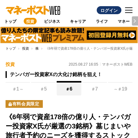
ログイン
トップ
投資
ビジネス
キャリア
ライフ
マネー
トップ
投資
株
《6年弱で資産178倍の億り人・テンバガー投資家X氏が厳
投資
2025.08.27 16:05
マネーポストWEB
テンバガー投資家Xの大化け銘柄を狙え！
1
5
6
7
19
＃
～
＃
＃
＃
～
＃
有料会員限定
《6年弱で資産178倍の億り人・テンバガ
ー投資家X氏が厳選の3銘柄》墓じまいや
旅行者予約のニーズを獲得するストック