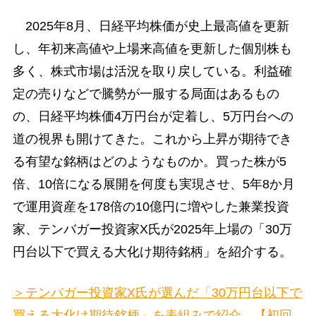
2025年8月、日経平均株価が史上最高値を更新
し、年初来高値や上場来高値を更新した個別株も
多く、株式市場は活況を取り戻している。利益確
定の売りなどで騰勢が一服する局面はあるもの
の、日経平均株価4万円台が定着し、5万円台への
道の視界も開けてきた。これから上昇が期待でき
る有望な銘柄はどのようなものか。買った株が5
倍、10倍になる展開を何度も実現させ、5年8か月
で運用資産を178倍の10億円に増やした兼業投資
家、テンバガー投資家X氏が2025年上場の「30万
円台以下で買える大化け期待銘柄」を紹介する。
＞テンバガー投資家X氏が選んだ「30万円台以下で
買える大化け期待銘柄」を表組みで紹介 【初回