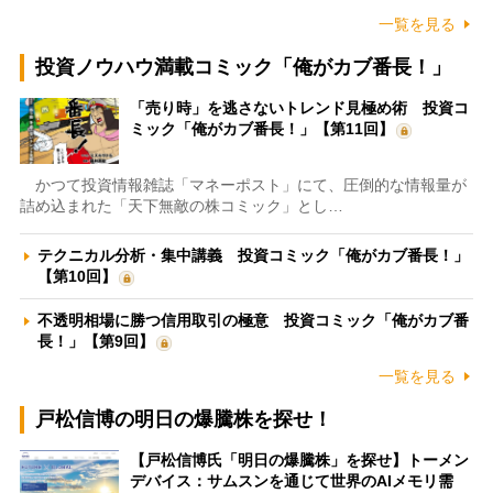
一覧を見る
投資ノウハウ満載コミック「俺がカブ番長！」
「売り時」を逃さないトレンド見極め術 投資コ
ミック「俺がカブ番長！」【第11回】
かつて投資情報雑誌「マネーポスト」にて、圧倒的な情報量が
詰め込まれた「天下無敵の株コミック」とし…
テクニカル分析・集中講義 投資コミック「俺がカブ番長！」
【第10回】
不透明相場に勝つ信用取引の極意 投資コミック「俺がカブ番
長！」【第9回】
一覧を見る
戸松信博の明日の爆騰株を探せ！
【戸松信博氏「明日の爆騰株」を探せ】トーメン
デバイス：サムスンを通じて世界のAIメモリ需