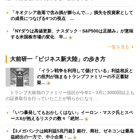
「キオクシア急落で含み損が膨らんで…」損失を投資家として
の成長につなげる4つの視点 …
「NYダウは高値更新、ナスダック・S&P500は足踏み」が意味
する米国株市場の変化 半…
一覧を見る
大前研一「ビジネス新大陸」の歩き方
「イラン戦争を利用して儲けている」利益相反と
の批判が強まるトランプファミリーの不正蓄財
疑…
トランプ大統領のファミリー信託が今年1～3月に3000回以上も
の証券取引を行っていたことが明らかになり…
「いつ暴発してもおかしくはない」イーロン・マスク氏とスペ
ースXが抱えるリスクの数々「絶対…
【3メガバンクは純利益5兆円超】銀行、商社、ゼネコンは最高
益続出の一方で、中小企業・…