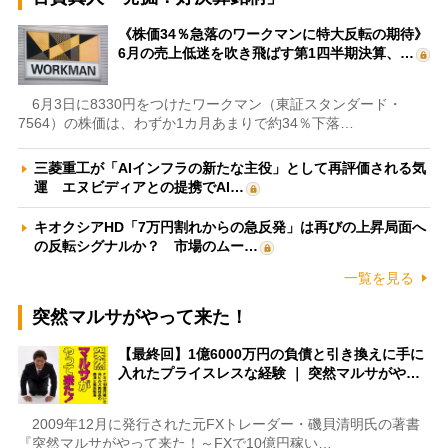
《株価34％急落のワークマンに特大反転の期待》
6月の売上低迷を吹き飛ばす第1四半期決算、…
6月3日に8330円をつけたワークマン（東証スタンダード・
7564）の株価は、わずか1カ月あまりで約34％下落…
三菱重工が「AIインフラの新たな主役」として再評価される気
運 エヌビディアとの提携でAI…
キオクシアHD「7万円割れからの急反発」は再びの上昇局面へ
の反転シグナルか？ 市場のムー…
一覧を見る
突然マルサがやって来た！
【最終回】1億6000万円の負債と引き換えに手に
入れたプライスレスな経験 ｜ 突然マルサがや…
2009年12月に発行された元FXトレーダー・磯貝清明氏の著書
『突然マルサがやって来た！～FXで10億円稼い…