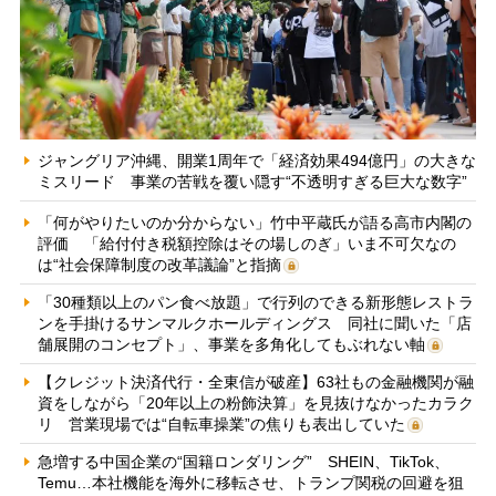
ジャングリア沖縄、開業1周年で「経済効果494億円」の大きな
ミスリード 事業の苦戦を覆い隠す“不透明すぎる巨大な数字”
「何がやりたいのか分からない」竹中平蔵氏が語る高市内閣の
評価 「給付付き税額控除はその場しのぎ」いま不可欠なの
は“社会保障制度の改革議論”と指摘
「30種類以上のパン食べ放題」で行列のできる新形態レストラ
ンを手掛けるサンマルクホールディングス 同社に聞いた「店
舗展開のコンセプト」、事業を多角化してもぶれない軸
【クレジット決済代行・全東信が破産】63社もの金融機関が融
資をしながら「20年以上の粉飾決算」を見抜けなかったカラク
リ 営業現場では“自転車操業”の焦りも表出していた
急増する中国企業の“国籍ロンダリング” SHEIN、TikTok、
Temu…本社機能を海外に移転させ、トランプ関税の回避を狙