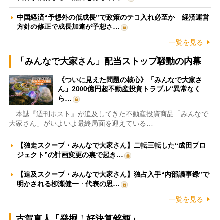
中国経済“予想外の低成長”で政策のテコ入れ必至か 経済運営
方針の修正で成長加速が予想さ…
一覧を見る
「みんなで大家さん」配当ストップ騒動の内幕
《ついに見えた問題の核心》「みんなで大家さ
ん」2000億円超不動産投資トラブル“異常なく
ら…
本誌『週刊ポスト』が追及してきた不動産投資商品「みんなで
大家さん」がいよいよ最終局面を迎えている…
【独走スクープ・みんなで大家さん】二転三転した“成田プロ
ジェクト”の計画変更の裏で起き…
【追及スクープ・みんなで大家さん】独占入手“内部議事録”で
明かされる柳瀬健一・代表の思…
一覧を見る
古賀真人「発掘！好決算銘柄」