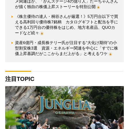
メ関連ほか、「がんステージ4の億り人」たーちゃんさん
が描く独自の株価上昇ストーリーを特別公開
《株主優待の達人・桐谷さんが厳選！》5万円台以下で買
える高利回り優待株7銘柄 カタログギフトと配当を手に
できる1万円台の優待株をはじめ、地方名産品、QUOカ
ードなど続々
資産6億円・成長株テリー氏が注目する“大化け期待”の小
型割安株3選 資源・エネルギー関連を中心に「すでに株
価上昇基調だがここからまだ上がる」と考えるワケ
注目TOPIC