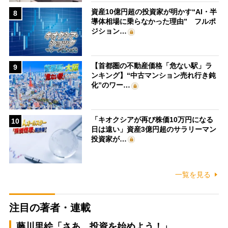
資産10億円超の投資家が明かす“AI・半
8
導体相場に乗らなかった理由” フルポ
ジション…
【首都圏の不動産価格「危ない駅」ラ
9
ンキング】“中古マンション売れ行き鈍
化”のワー…
「キオクシアが再び株価10万円になる
10
日は遠い」資産3億円超のサラリーマン
投資家が…
一覧を見る
注目の著者・連載
藤川里絵「さあ、投資を始めよう！」