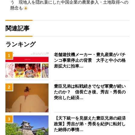
う 現地人を隠れ蓑にした中国企業の農業参入・土地取得への
懸念も
関連記事
ランキング
老舗遊技機メーカー・豊丸産業がパチ
1
ンコ事業停止の背景 大手と中小の格
差拡大に拍車…
豊臣兄弟は転戦続きでなぜ軍費が続い
2
たのか？ 信長亡き後、秀吉・秀長の
突出した経済…
【天下統一を見据えた豊臣兄弟の経済
3
政策】秀吉が弟・秀長を紀伊に転封し
た納得の事情…