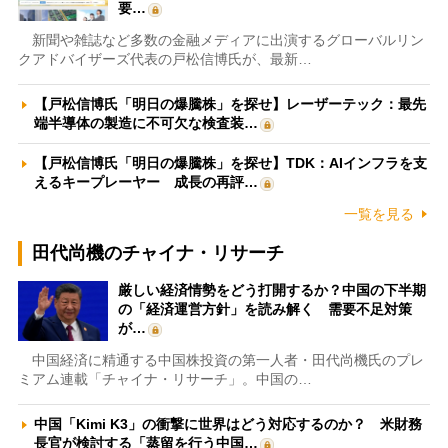
要…
新聞や雑誌など多数の金融メディアに出演するグローバルリン
クアドバイザーズ代表の戸松信博氏が、最新…
【戸松信博氏「明日の爆騰株」を探せ】レーザーテック：最先
端半導体の製造に不可欠な検査装…
【戸松信博氏「明日の爆騰株」を探せ】TDK：AIインフラを支
えるキープレーヤー 成長の再評…
一覧を見る
田代尚機のチャイナ・リサーチ
厳しい経済情勢をどう打開するか？中国の下半期
の「経済運営方針」を読み解く 需要不足対策
が…
中国経済に精通する中国株投資の第一人者・田代尚機氏のプレ
ミアム連載「チャイナ・リサーチ」。中国の…
中国「Kimi K3」の衝撃に世界はどう対応するのか？ 米財務
長官が検討する「蒸留を行う中国…