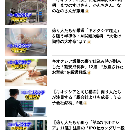
柄 まつのすけさん、かんちさん、な
のなのさんが厳選
億り人たちが厳選「キオクシア超え」
を狙う半導体・AI関連8銘柄 “大化け
期待の大本命”は？
キオクシア爆騰の裏で仕込み時が到来
した「割安成長株」12選 “放置された
お宝株”を厳選解説
【キオクシアと同じ構図】億り人たち
が注目する「親会社よりも成長しうる
子会社銘柄」9選
【億り人たちが狙う「第2のキオクシ
ア」11選】注目の「IPOセカンダリー投