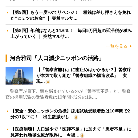
【第9回】もう一度FXでリベンジ！ 種銭は差し押さえを免れ
た”ヒミツのお金” ｜ 突然マルサ…
【第8回】年利はなんと14.6％！ 毎日5万円超の延滞税が積み
上がっていく ｜ 突然マルサ…
一覧を見る
河合雅司「人口減少ニッポンの活路」
【「警察官離れ」に歯止めはかかるか？】警察庁
が本気で取り組む「警察組織の構造改革」 実
現…
警察庁が目下、頭を悩ませているのが「警察官不足」だ。警察
官の採用試験の受験者数は10年間で2分の1以…
【安全・安心ニッポンの危機】採用試験受験者数は10年間で2
分の1以下に！ 出生数減がも…
【医療崩壊】人口減少で「医師不足」に加えて「患者不足」に
見舞われ地域医療が限界に 今後…