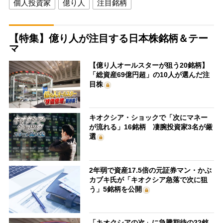
個人投資家
億り人
注目銘柄
【特集】億り人が注目する日本株銘柄＆テー
マ
【億り人オールスターが狙う20銘柄】
「総資産69億円超」の10人が選んだ注
目株
キオクシア・ショックで「次にマネー
が流れる」16銘柄 凄腕投資家3名が厳
選
2年弱で資産17.5倍の元証券マン・かぶ
カブキ氏が「キオクシア急落で次に狙
う」5銘柄を公開
「キオクシアの次」に急騰期待の22銘