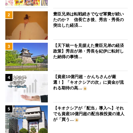
豊臣兄弟は転戦続きでなぜ軍費が続い
2
たのか？ 信長亡き後、秀吉・秀長の
突出した経済…
【天下統一を見据えた豊臣兄弟の経済
3
政策】秀吉が弟・秀長を紀伊に転封し
た納得の事情…
【資産10億円超・かんちさんが厳
4
選！】「キオクシアの次」に資金が流
れる期待の高…
【キオクシアが「配当」導入へ】それ
5
でも資産10億円超の配当株投資の達人
が「買う…