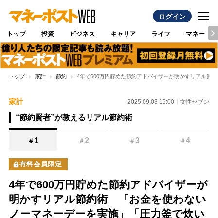
ログイン
トップ
投資
ビジネス
キャリア
ライフ
マネー
トップ
家計
節約
4年で600万円貯めた節約アドバイザーが明かすリアル
家計
2025.09.03 15:00
女性セブン
“節約賢者”が教えるリアル節約術
1
2
3
4
＃
＃
＃
＃
有料会員限定
4年で600万円貯めた節約アドバイザーが
明かすリアル節約術 「お金を使わない
ノーマネーデーを実施」「圧力釜で炊い