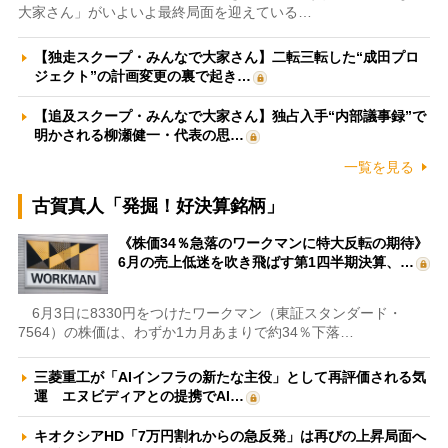
大家さん」がいよいよ最終局面を迎えている…
【独走スクープ・みんなで大家さん】二転三転した“成田プロ
ジェクト”の計画変更の裏で起き…
【追及スクープ・みんなで大家さん】独占入手“内部議事録”で
明かされる柳瀬健一・代表の思…
一覧を見る
古賀真人「発掘！好決算銘柄」
《株価34％急落のワークマンに特大反転の期待》
6月の売上低迷を吹き飛ばす第1四半期決算、…
6月3日に8330円をつけたワークマン（東証スタンダード・
7564）の株価は、わずか1カ月あまりで約34％下落…
三菱重工が「AIインフラの新たな主役」として再評価される気
運 エヌビディアとの提携でAI…
キオクシアHD「7万円割れからの急反発」は再びの上昇局面へ