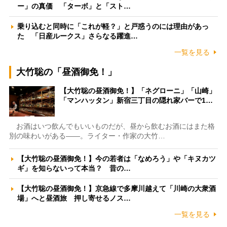
ー」の真価 「ターボ」と「スト…
乗り込むと同時に「これが軽？」と戸惑うのには理由があっ
た 「日産ルークス」さらなる躍進…
一覧を見る
大竹聡の「昼酒御免！」
【大竹聡の昼酒御免！】「ネグローニ」「山崎」
「マンハッタン」新宿三丁目の隠れ家バーで1…
お酒はいつ飲んでもいいものだが、昼から飲むお酒にはまた格
別の味わいがある――。ライター・作家の大竹…
【大竹聡の昼酒御免！】今の若者は「なめろう」や「キヌカツ
ギ」を知らないって本当？ 昔の…
【大竹聡の昼酒御免！】京急線で多摩川越えて「川崎の大衆酒
場」へと昼酒旅 押し寄せるノス…
一覧を見る