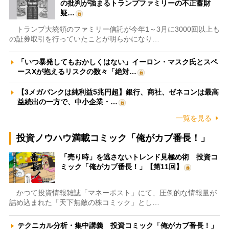
の批判が強まるトランプファミリーの不正蓄財
疑…
トランプ大統領のファミリー信託が今年1～3月に3000回以上も
の証券取引を行っていたことが明らかになり…
「いつ暴発してもおかしくはない」イーロン・マスク氏とスペ
ースXが抱えるリスクの数々「絶対…
【3メガバンクは純利益5兆円超】銀行、商社、ゼネコンは最高
益続出の一方で、中小企業・…
一覧を見る
投資ノウハウ満載コミック「俺がカブ番長！」
「売り時」を逃さないトレンド見極め術 投資コ
ミック「俺がカブ番長！」【第11回】
かつて投資情報雑誌「マネーポスト」にて、圧倒的な情報量が
詰め込まれた「天下無敵の株コミック」とし…
テクニカル分析・集中講義 投資コミック「俺がカブ番長！」