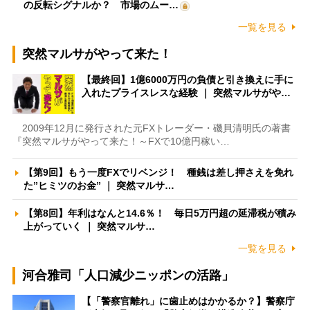
の反転シグナルか？ 市場のムー…
一覧を見る
突然マルサがやって来た！
【最終回】1億6000万円の負債と引き換えに手に
入れたプライスレスな経験 ｜ 突然マルサがや…
2009年12月に発行された元FXトレーダー・磯貝清明氏の著書
『突然マルサがやって来た！～FXで10億円稼い…
【第9回】もう一度FXでリベンジ！ 種銭は差し押さえを免れ
た”ヒミツのお金” ｜ 突然マルサ…
【第8回】年利はなんと14.6％！ 毎日5万円超の延滞税が積み
上がっていく ｜ 突然マルサ…
一覧を見る
河合雅司「人口減少ニッポンの活路」
【「警察官離れ」に歯止めはかかるか？】警察庁