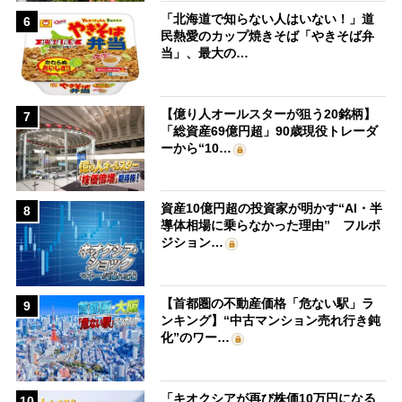
「北海道で知らない人はいない！」道
6
民熱愛のカップ焼きそば「やきそば弁
当」、最大の…
【億り人オールスターが狙う20銘柄】
7
「総資産69億円超」90歳現役トレーダ
ーから“10…
資産10億円超の投資家が明かす“AI・半
8
導体相場に乗らなかった理由” フルポ
ジション…
【首都圏の不動産価格「危ない駅」ラ
9
ンキング】“中古マンション売れ行き鈍
化”のワー…
「キオクシアが再び株価10万円になる
10