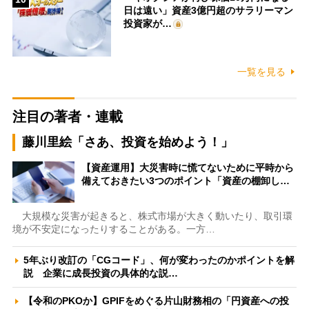
日は遠い」資産3億円超のサラリーマン
投資家が…
一覧を見る
注目の著者・連載
藤川里絵「さあ、投資を始めよう！」
【資産運用】大災害時に慌てないために平時から
備えておきたい3つのポイント「資産の棚卸し…
大規模な災害が起きると、株式市場が大きく動いたり、取引環
境が不安定になったりすることがある。一方…
5年ぶり改訂の「CGコード」、何が変わったのかポイントを解
説 企業に成長投資の具体的な説…
【令和のPKOか】GPIFをめぐる片山財務相の「円資産への投