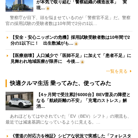
が本気で取り組む「警察組織の構造改革」 実
現…
警察庁が目下、頭を悩ませているのが「警察官不足」だ。警察
官の採用試験の受験者数は10年間で2分の1以…
【安全・安心ニッポンの危機】採用試験受験者数は10年間で2
分の1以下に！ 出生数減がも…
【医療崩壊】人口減少で「医師不足」に加えて「患者不足」に
見舞われ地域医療が限界に 今後…
一覧を見る
快適クルマ生活 乗ってみた、使ってみた
【4ヶ月間で受注累計6000台】BEV普及の障壁と
なる「航続距離の不安」「充電のストレス」解
消…
あれほどもてはやされていた「EV（BEV）シフト」の潮流も、
最近では減速基調になっているように見える。…
《雪道の対応力を検証》シビアな状況で実感した「フォレスタ