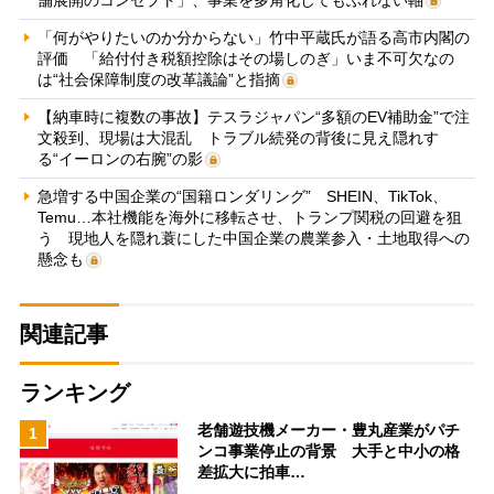
「何がやりたいのか分からない」竹中平蔵氏が語る高市内閣の
評価 「給付付き税額控除はその場しのぎ」いま不可欠なの
は“社会保障制度の改革議論”と指摘
【納車時に複数の事故】テスラジャパン“多額のEV補助金”で注
文殺到、現場は大混乱 トラブル続発の背後に見え隠れす
る“イーロンの右腕”の影
急増する中国企業の“国籍ロンダリング” SHEIN、TikTok、
Temu…本社機能を海外に移転させ、トランプ関税の回避を狙
う 現地人を隠れ蓑にした中国企業の農業参入・土地取得への
懸念も
関連記事
ランキング
老舗遊技機メーカー・豊丸産業がパチ
1
ンコ事業停止の背景 大手と中小の格
差拡大に拍車…