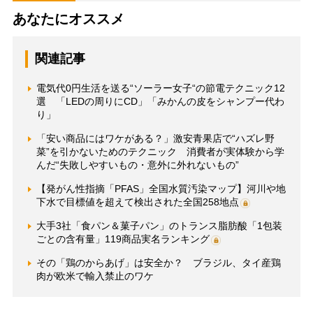
あなたにオススメ
関連記事
電気代0円生活を送る“ソーラー女子“の節電テクニック12
選 「LEDの周りにCD」「みかんの皮をシャンプー代わ
り」
「安い商品にはワケがある？」激安青果店で“ハズレ野
菜”を引かないためのテクニック 消費者が実体験から学
んだ“失敗しやすいもの・意外に外れないもの”
【発がん性指摘「PFAS」全国水質汚染マップ】河川や地
下水で目標値を超えて検出された全国258地点
大手3社「食パン＆菓子パン」のトランス脂肪酸「1包装
ごとの含有量」119商品実名ランキング
その「鶏のからあげ」は安全か？ ブラジル、タイ産鶏
肉が欧米で輸入禁止のワケ