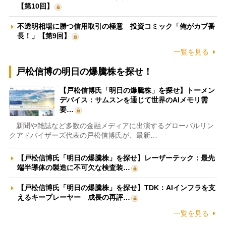
【第10回】
不透明相場に勝つ信用取引の極意 投資コミック「俺がカブ番
長！」【第9回】
一覧を見る
戸松信博の明日の爆騰株を探せ！
【戸松信博氏「明日の爆騰株」を探せ】トーメン
デバイス：サムスンを通じて世界のAIメモリ需
要…
新聞や雑誌など多数の金融メディアに出演するグローバルリン
クアドバイザーズ代表の戸松信博氏が、最新…
【戸松信博氏「明日の爆騰株」を探せ】レーザーテック：最先
端半導体の製造に不可欠な検査装…
【戸松信博氏「明日の爆騰株」を探せ】TDK：AIインフラを支
えるキープレーヤー 成長の再評…
一覧を見る