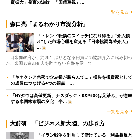
資拡大」発言の波紋 「国債重視」…
一覧を見る
森口亮「まるわかり市況分析」
「トレンド転換のスイッチになり得る」“介入慣
れ”した市場心理を変える「日米協調為替介入」
…
日米両政府が、約28年ぶりとなる円買いの協調介入に踏み切っ
た。米国も追加介入を辞さない姿勢を示して…
「キオクシア急落で含み損が膨らんで…」損失を投資家として
の成長につなげる4つの視点 …
「NYダウは高値更新、ナスダック・S&P500は足踏み」が意味
する米国株市場の変化 半…
一覧を見る
大前研一「ビジネス新大陸」の歩き方
「イラン戦争を利用して儲けている」利益相反と