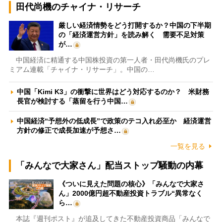
田代尚機のチャイナ・リサーチ
厳しい経済情勢をどう打開するか？中国の下半期
の「経済運営方針」を読み解く 需要不足対策
が…
中国経済に精通する中国株投資の第一人者・田代尚機氏のプレ
ミアム連載「チャイナ・リサーチ」。中国の…
中国「Kimi K3」の衝撃に世界はどう対応するのか？ 米財務
長官が検討する「蒸留を行う中国…
中国経済“予想外の低成長”で政策のテコ入れ必至か 経済運営
方針の修正で成長加速が予想さ…
一覧を見る
「みんなで大家さん」配当ストップ騒動の内幕
《ついに見えた問題の核心》「みんなで大家さ
ん」2000億円超不動産投資トラブル“異常なく
ら…
本誌『週刊ポスト』が追及してきた不動産投資商品「みんなで