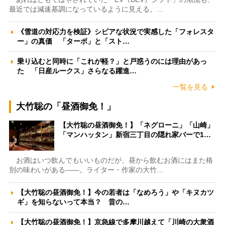
最近では減速基調になっているように見える。…
《雪道の対応力を検証》シビアな状況で実感した「フォレスタ
ー」の真価 「ターボ」と「スト…
乗り込むと同時に「これが軽？」と戸惑うのには理由があっ
た 「日産ルークス」さらなる躍進…
一覧を見る
大竹聡の「昼酒御免！」
【大竹聡の昼酒御免！】「ネグローニ」「山崎」
「マンハッタン」新宿三丁目の隠れ家バーで1…
お酒はいつ飲んでもいいものだが、昼から飲むお酒にはまた格
別の味わいがある――。ライター・作家の大竹…
【大竹聡の昼酒御免！】今の若者は「なめろう」や「キヌカツ
ギ」を知らないって本当？ 昔の…
【大竹聡の昼酒御免！】京急線で多摩川越えて「川崎の大衆酒