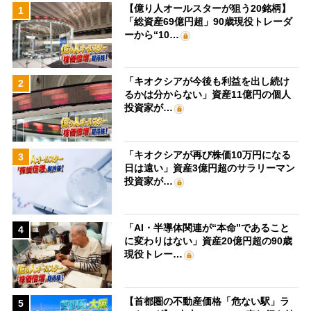
【億り人オールスターが狙う20銘柄】
1
「総資産69億円超」90歳現役トレーダ
ーから“10…
「キオクシアが今後も利益を出し続け
2
るかは分からない」資産11億円の個人
投資家が…
「キオクシアが再び株価10万円になる
3
日は遠い」資産3億円超のサラリーマン
投資家が…
「AI・半導体関連が“本命”であること
4
に変わりはない」資産20億円超の90歳
現役トレー…
【首都圏の不動産価格「危ない駅」ラ
5