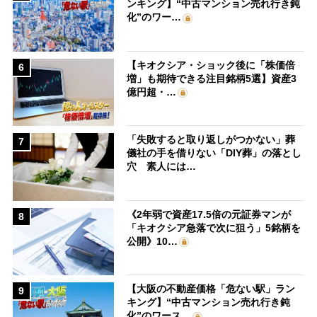
ンキング】“中古マンション売れ行き鈍
化”のワー…
【キオクシア・ショック後に「株価倍
6
増」も期待できる注目銘柄5選】資産3
億円超・…
「失敗すると取り返しがつかない」葬
7
儀社の手を借りない「DIY葬」の落とし
穴 素人には…
《2年弱で資産17.5倍の元証券マンが
8
「キオクシア急落で次に狙う」5銘柄を
公開》10…
【大阪の不動産価格「危ない駅」ラン
9
キング】“中古マンション売れ行き鈍
化”のワース…