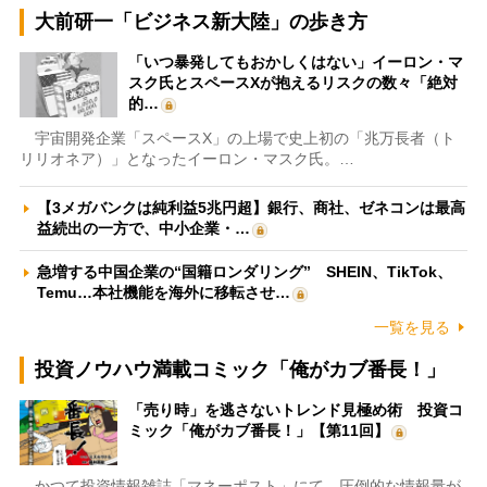
大前研一「ビジネス新大陸」の歩き方
「いつ暴発してもおかしくはない」イーロン・マ
スク氏とスペースXが抱えるリスクの数々「絶対
的…
宇宙開発企業「スペースX」の上場で史上初の「兆万長者（ト
リリオネア）」となったイーロン・マスク氏。…
【3メガバンクは純利益5兆円超】銀行、商社、ゼネコンは最高
益続出の一方で、中小企業・…
急増する中国企業の“国籍ロンダリング” SHEIN、TikTok、
Temu…本社機能を海外に移転させ…
一覧を見る
投資ノウハウ満載コミック「俺がカブ番長！」
「売り時」を逃さないトレンド見極め術 投資コ
ミック「俺がカブ番長！」【第11回】
かつて投資情報雑誌「マネーポスト」にて、圧倒的な情報量が