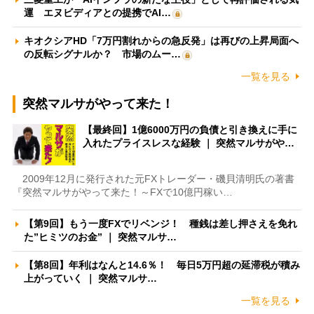
運 エヌビディアとの提携でAI…
キオクシアHD「7万円割れからの急反発」は再びの上昇局面へ
の反転シグナルか？ 市場のムー…
一覧を見る
突然マルサがやって来た！
【最終回】1億6000万円の負債と引き換えに手に
入れたプライスレスな経験 ｜ 突然マルサがや…
2009年12月に発行された元FXトレーダー・磯貝清明氏の著書
『突然マルサがやって来た！～FXで10億円稼い…
【第9回】もう一度FXでリベンジ！ 種銭は差し押さえを免れ
た”ヒミツのお金” ｜ 突然マルサ…
【第8回】年利はなんと14.6％！ 毎日5万円超の延滞税が積み
上がっていく ｜ 突然マルサ…
一覧を見る