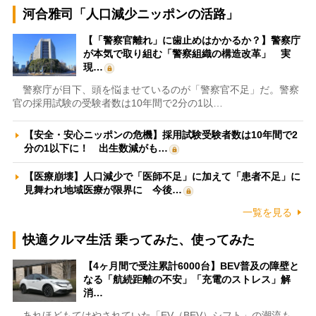
河合雅司「人口減少ニッポンの活路」
【「警察官離れ」に歯止めはかかるか？】警察庁
が本気で取り組む「警察組織の構造改革」 実
現…
警察庁が目下、頭を悩ませているのが「警察官不足」だ。警察
官の採用試験の受験者数は10年間で2分の1以…
【安全・安心ニッポンの危機】採用試験受験者数は10年間で2
分の1以下に！ 出生数減がも…
【医療崩壊】人口減少で「医師不足」に加えて「患者不足」に
見舞われ地域医療が限界に 今後…
一覧を見る
快適クルマ生活 乗ってみた、使ってみた
【4ヶ月間で受注累計6000台】BEV普及の障壁と
なる「航続距離の不安」「充電のストレス」解
消…
あれほどもてはやされていた「EV（BEV）シフト」の潮流も、