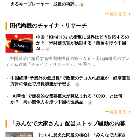
えるキープレーヤー 成長の再評…
一覧を見る
田代尚機のチャイナ・リサーチ
中国「Kimi K3」の衝撃に世界はどう対応するの
か？ 米財務長官が検討する「蒸留を行う中国
AI…
中国経済に精通する中国株投資の第一人者・田代尚機氏のプレ
ミアム連載「チャイナ・リサーチ」。中国企…
中国経済“予想外の低成長”で政策のテコ入れ必至か 経済運営
方針の修正で成長加速が予想さ…
“AI革命”で爆発的な需要拡大が見込まれる「CXO」とは何
か？ 高い競争力を持つ中国の医薬品…
一覧を見る
「みんなで大家さん」配当ストップ騒動の内幕
《ついに見えた問題の核心》「みんなで大家さ