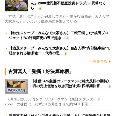
ん」2000億円超不動産投資トラブル“異常なく
ら…
本誌『週刊ポスト』が追及してきた不動産投資商品「みんなで
大家さん」がいよいよ最終局面を迎えている…
【独走スクープ・みんなで大家さん】二転三転した“成田プロ
ジェクト”の計画変更の裏で起き…
【追及スクープ・みんなで大家さん】独占入手“内部議事録”で
明かされる柳瀬健一・代表の思…
一覧を見る
古賀真人「発掘！好決算銘柄」
《株価34％急落のワークマンに特大反転の期待》
6月の売上低迷を吹き飛ばす第1四半期決算、…
6月3日に8330円をつけたワークマン（東証スタンダード・
7564）の株価は、わずか1カ月あまりで約34％下落…
三菱重工が「AIインフラの新たな主役」として再評価される気