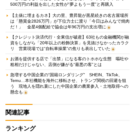
500万円の利益を出した女性が“夢よもう一度”と再購入
【土俵に埋まるカネ】大の里、豊昇龍が黒星続きの名古屋場所
は「懸賞金2826万円」が下位力士に渡り「今日はみんなで焼肉
だ！」 金星4個配給で協会は年96万円の支出増に
【クレジット決済代行・全東信が破産】63社もの金融機関が融
資をしながら「20年以上の粉飾決算」を見抜けなかったカラク
リ 営業現場では“自転車操業”の焦りも表出していた
お酒を提供する店で「出禁」になる客のトホホな生態 嘔吐や
粗相だけじゃない、店側が嫌がる“最悪の客”とは
急増する中国企業の“国籍ロンダリング” SHEIN、TikTok、
Temu…本社機能を海外に移転させ、トランプ関税の回避を狙
う 現地人を隠れ蓑にした中国企業の農業参入・土地取得への
懸念も
関連記事
ランキング