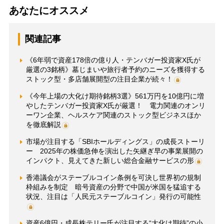
あなたにオススメ
関連記事
《6年弱で資産178倍の億り人・テンバガー投資家X氏が
厳選の3銘柄》墓じまいや旅行者予約のニーズを獲得する
ストック型・多店舗展開型の注目企業が続々！
《今年上場の大化け期待銘柄3選》561万円を10億円に増
やしたテンバガー投資家X氏が厳選！ 電力関連のオンリ
ーワン企業、ヘルスケア関連のストック型ビジネスほか
を徹底解説
市場が注目する「SBIホールディングス」の成長ストーリ
ー 2025年の株価急伸を演出した矢継ぎ早の事業展開の
インパクト、見えてきた新しい総合金融サービスの形
香港議会がステーブルコイン条例を可決し世界初の規制
枠組みを制定 暗号資産の分野で中国が米国を猛追する
状況、注目は「人民元ステーブルコイン」発行の可能性
資産6億円・成長株テリー氏が注目する“大化け期待”の小