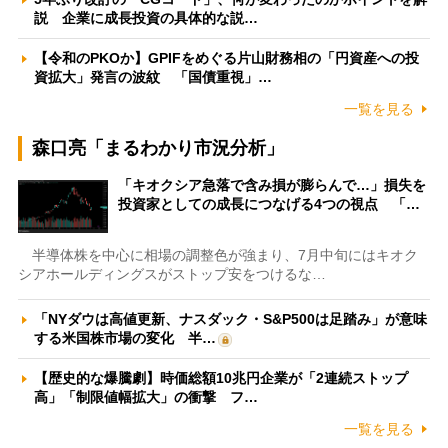
説 企業に成長投資の具体的な説…
【令和のPKOか】GPIFをめぐる片山財務相の「円資産への投
資拡大」発言の波紋 「国債重視」…
一覧を見る
森口亮「まるわかり市況分析」
「キオクシア急落で含み損が膨らんで…」損失を
投資家としての成長につなげる4つの視点 「…
半導体株を中心に相場の調整色が強まり、7月中旬にはキオク
シアホールディングスがストップ安をつけるな…
「NYダウは高値更新、ナスダック・S&P500は足踏み」が意味
する米国株市場の変化 半…
【歴史的な爆騰劇】時価総額10兆円企業が「2連続ストップ
高」「制限値幅拡大」の衝撃 フ…
一覧を見る