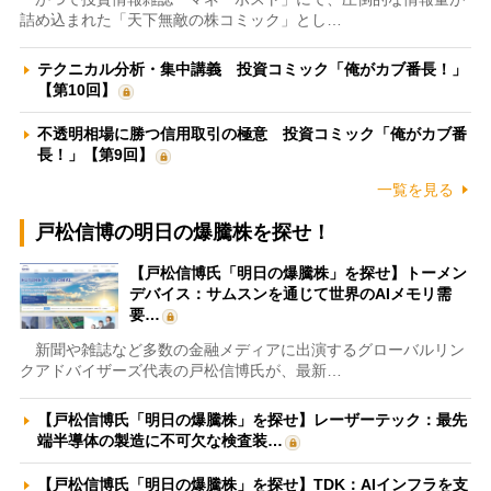
詰め込まれた「天下無敵の株コミック」とし…
テクニカル分析・集中講義 投資コミック「俺がカブ番長！」
【第10回】
不透明相場に勝つ信用取引の極意 投資コミック「俺がカブ番
長！」【第9回】
一覧を見る
戸松信博の明日の爆騰株を探せ！
【戸松信博氏「明日の爆騰株」を探せ】トーメン
デバイス：サムスンを通じて世界のAIメモリ需
要…
新聞や雑誌など多数の金融メディアに出演するグローバルリン
クアドバイザーズ代表の戸松信博氏が、最新…
【戸松信博氏「明日の爆騰株」を探せ】レーザーテック：最先
端半導体の製造に不可欠な検査装…
【戸松信博氏「明日の爆騰株」を探せ】TDK：AIインフラを支