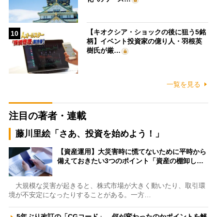
【キオクシア・ショックの後に狙う5銘
10
柄】イベント投資家の億り人・羽根英
樹氏が厳…
一覧を見る
注目の著者・連載
藤川里絵「さあ、投資を始めよう！」
【資産運用】大災害時に慌てないために平時から
備えておきたい3つのポイント「資産の棚卸し…
大規模な災害が起きると、株式市場が大きく動いたり、取引環
境が不安定になったりすることがある。一方…
5年ぶり改訂の「CGコード」、何が変わったのかポイントを解