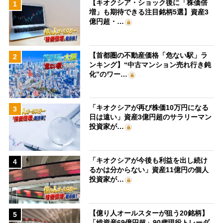
【キオクシア・ショック後に「株価倍
1
増」も期待できる注目銘柄5選】資産3
億円超・…
【首都圏の不動産価格「危ない駅」ラ
2
ンキング】“中古マンション売れ行き鈍
化”のワー…
「キオクシアが再び株価10万円になる
3
日は遠い」資産3億円超のサラリーマン
投資家が…
「キオクシアが今後も利益を出し続け
4
るかは分からない」資産11億円の個人
投資家が…
【億り人オールスターが狙う20銘柄】
5
「総資産69億円超」90歳現役トレーダ