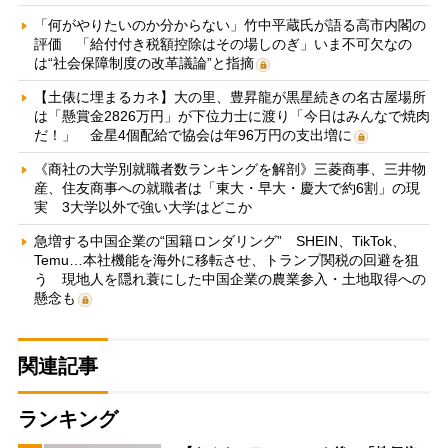
「何がやりたいのか分からない」竹中平蔵氏が語る高市内閣の
評価 「給付付き税額控除はその場しのぎ」いま不可欠なの
は“社会保障制度の改革議論”と指摘
【土俵に埋まるカネ】大の里、豊昇龍が黒星続きの名古屋場所
は「懸賞金2826万円」が下位力士に渡り「今日はみんなで焼肉
だ！」 金星4個配給で協会は年96万円の支出増に
《商社の大学別就職者数ランキングを解剖》三菱商事、三井物
産、住友商事への就職者は「東大・早大・慶大で約6割」の現
実 3大学以外で強い大学はどこか
急増する中国企業の“国籍ロンダリング” SHEIN、TikTok、
Temu…本社機能を海外に移転させ、トランプ関税の回避を狙
う 現地人を隠れ蓑にした中国企業の農業参入・土地取得への
懸念も
関連記事
ランキング