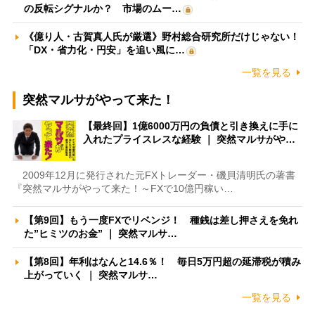
の反転シグナルか？ 市場のムー…
《億り人・古賀真人氏が厳選》野村総合研究所だけじゃない！
「DX・省力化・円安」を追い風に…
一覧を見る
突然マルサがやって来た！
【最終回】1億6000万円の負債と引き換えに手に
入れたプライスレスな経験 ｜ 突然マルサがや…
2009年12月に発行された元FXトレーダー・磯貝清明氏の著書
『突然マルサがやって来た！～FXで10億円稼い…
【第9回】もう一度FXでリベンジ！ 種銭は差し押さえを免れ
た”ヒミツのお金” ｜ 突然マルサ…
【第8回】年利はなんと14.6％！ 毎日5万円超の延滞税が積み
上がっていく ｜ 突然マルサ…
一覧を見る