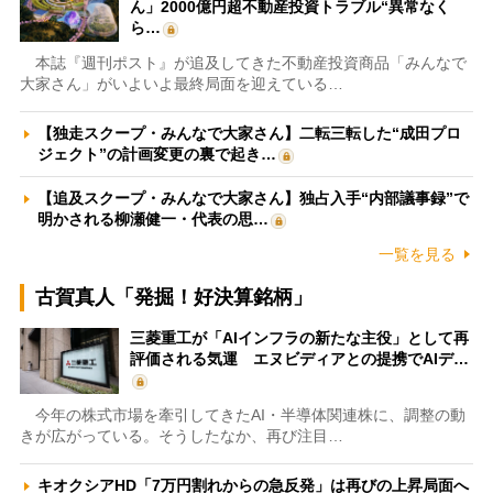
ん」2000億円超不動産投資トラブル“異常なく
ら…
本誌『週刊ポスト』が追及してきた不動産投資商品「みんなで
大家さん」がいよいよ最終局面を迎えている…
【独走スクープ・みんなで大家さん】二転三転した“成田プロ
ジェクト”の計画変更の裏で起き…
【追及スクープ・みんなで大家さん】独占入手“内部議事録”で
明かされる柳瀬健一・代表の思…
一覧を見る
古賀真人「発掘！好決算銘柄」
三菱重工が「AIインフラの新たな主役」として再
評価される気運 エヌビディアとの提携でAIデ…
今年の株式市場を牽引してきたAI・半導体関連株に、調整の動
きが広がっている。そうしたなか、再び注目…
キオクシアHD「7万円割れからの急反発」は再びの上昇局面へ