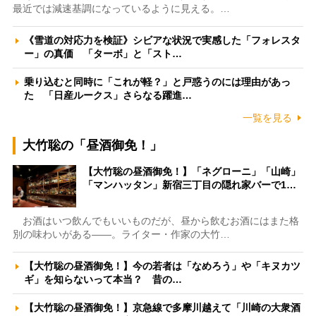
最近では減速基調になっているように見える。…
《雪道の対応力を検証》シビアな状況で実感した「フォレスタ
ー」の真価 「ターボ」と「スト…
乗り込むと同時に「これが軽？」と戸惑うのには理由があっ
た 「日産ルークス」さらなる躍進…
一覧を見る
大竹聡の「昼酒御免！」
【大竹聡の昼酒御免！】「ネグローニ」「山崎」
「マンハッタン」新宿三丁目の隠れ家バーで1…
お酒はいつ飲んでもいいものだが、昼から飲むお酒にはまた格
別の味わいがある――。ライター・作家の大竹…
【大竹聡の昼酒御免！】今の若者は「なめろう」や「キヌカツ
ギ」を知らないって本当？ 昔の…
【大竹聡の昼酒御免！】京急線で多摩川越えて「川崎の大衆酒