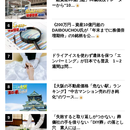
ーから“10…
《200万円→資産10億円超の
6
DAIBOUCHOU氏が「年末までに株価倍
増期待」の5銘柄を公…
ドライアイスを使わず遺体を保つ「エ
7
ンバーミング」が日本でも普及 1～2
週間は問…
【大阪の不動産価格「危ない駅」ラン
8
キング】“中古マンション売れ行き鈍
化”のワース…
「失敗すると取り返しがつかない」葬
9
儀社の手を借りない「DIY葬」の落とし
穴 素人には…