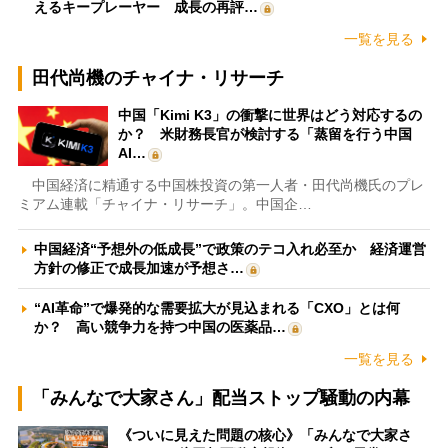
えるキープレーヤー 成長の再評…
一覧を見る
田代尚機のチャイナ・リサーチ
中国「Kimi K3」の衝撃に世界はどう対応するの
か？ 米財務長官が検討する「蒸留を行う中国
AI…
中国経済に精通する中国株投資の第一人者・田代尚機氏のプレ
ミアム連載「チャイナ・リサーチ」。中国企…
中国経済“予想外の低成長”で政策のテコ入れ必至か 経済運営
方針の修正で成長加速が予想さ…
“AI革命”で爆発的な需要拡大が見込まれる「CXO」とは何
か？ 高い競争力を持つ中国の医薬品…
一覧を見る
「みんなで大家さん」配当ストップ騒動の内幕
《ついに見えた問題の核心》「みんなで大家さ