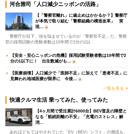
河合雅司「人口減少ニッポンの活路」
【「警察官離れ」に歯止めはかかるか？】警察庁
が本気で取り組む「警察組織の構造改革」 実
現…
警察庁が目下、頭を悩ませているのが「警察官不足」だ。警察
官の採用試験の受験者数は10年間で2分の1以…
【安全・安心ニッポンの危機】採用試験受験者数は10年間で2
分の1以下に！ 出生数減がも…
【医療崩壊】人口減少で「医師不足」に加えて「患者不足」に
見舞われ地域医療が限界に 今後…
一覧を見る
快適クルマ生活 乗ってみた、使ってみた
【4ヶ月間で受注累計6000台】BEV普及の障壁と
なる「航続距離の不安」「充電のストレス」解
消…
あれほどもてはやされていた「EV（BEV）シフト」の潮流も、