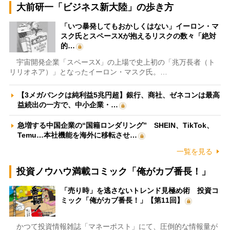
大前研一「ビジネス新大陸」の歩き方
「いつ暴発してもおかしくはない」イーロン・マ
スク氏とスペースXが抱えるリスクの数々「絶対
的…
宇宙開発企業「スペースX」の上場で史上初の「兆万長者（ト
リリオネア）」となったイーロン・マスク氏。…
【3メガバンクは純利益5兆円超】銀行、商社、ゼネコンは最高
益続出の一方で、中小企業・…
急増する中国企業の“国籍ロンダリング” SHEIN、TikTok、
Temu…本社機能を海外に移転させ…
一覧を見る
投資ノウハウ満載コミック「俺がカブ番長！」
「売り時」を逃さないトレンド見極め術 投資コ
ミック「俺がカブ番長！」【第11回】
かつて投資情報雑誌「マネーポスト」にて、圧倒的な情報量が