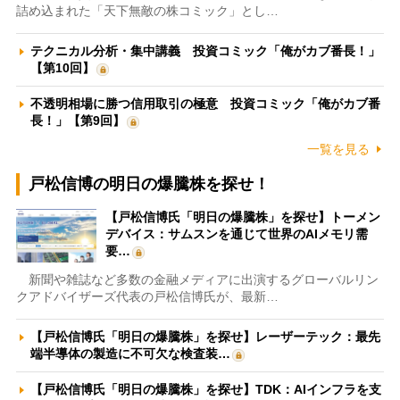
詰め込まれた「天下無敵の株コミック」とし…
テクニカル分析・集中講義 投資コミック「俺がカブ番長！」
【第10回】
不透明相場に勝つ信用取引の極意 投資コミック「俺がカブ番
長！」【第9回】
一覧を見る
戸松信博の明日の爆騰株を探せ！
【戸松信博氏「明日の爆騰株」を探せ】トーメン
デバイス：サムスンを通じて世界のAIメモリ需
要…
新聞や雑誌など多数の金融メディアに出演するグローバルリン
クアドバイザーズ代表の戸松信博氏が、最新…
【戸松信博氏「明日の爆騰株」を探せ】レーザーテック：最先
端半導体の製造に不可欠な検査装…
【戸松信博氏「明日の爆騰株」を探せ】TDK：AIインフラを支