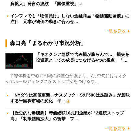
資拡大」発言の波紋 「国債重視」…
インフレでも「物価負け」しない金融商品「物価連動国債」に
注目 元本が物価の動きに合わせ…
一覧を見る
森口亮「まるわかり市況分析」
「キオクシア急落で含み損が膨らんで…」損失を
投資家としての成長につなげる4つの視点 「…
半導体株を中心に相場の調整色が強まり、7月中旬にはキオク
シアホールディングスがストップ安をつけるな…
「NYダウは高値更新、ナスダック・S&P500は足踏み」が意味
する米国株市場の変化 半…
【歴史的な爆騰劇】時価総額10兆円企業が「2連続ストップ
高」「制限値幅拡大」の衝撃 フ…
一覧を見る