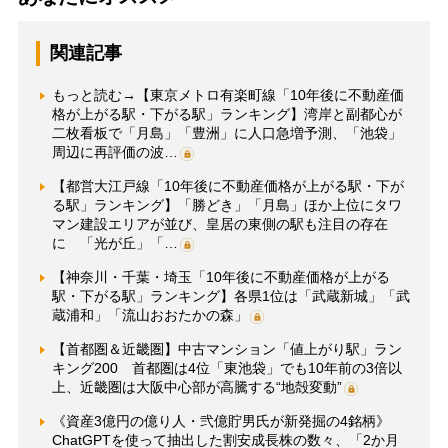
関連記事
もっと読む→【東京メトロ有楽町線「10年後に不動産価
格が上がる駅・下がる駅」ランキング】湾岸と副都心が
二枚看板で「月島」「豊洲」に人口急増予測、「池袋」
周辺に再評価の波…
【都営大江戸線「10年後に不動産価格が上がる駅・下が
る駅」ランキング】「勝どき」「月島」ほか上位にタワ
マン建設エリアが並び、皇居の東側の駅も注目の存在
に 「光が丘」「…
【神奈川・千葉・埼玉「10年後に不動産価格が上がる
駅・下がる駅」ランキング】各県1位は「武蔵新城」「武
蔵浦和」「流山おおたかの森」
【首都圏＆近畿圏】中古マンション「値上がり駅」ラン
キング200 首都圏は4位「東池袋」でも10年前の3倍以
上、近畿圏は大阪中心部が高騰する“地殻変動”
《資産3億円の億り人・弐億貯男氏が新発掘の4銘柄》
ChatGPTを使って抽出した割安成長株の数々、「2か月