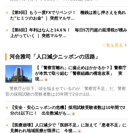
【第9回】もう一度FXでリベンジ！ 種銭は差し押さえを免れ
た”ヒミツのお金” ｜ 突然マルサ…
【第8回】年利はなんと14.6％！ 毎日5万円超の延滞税が積み
上がっていく ｜ 突然マルサ…
一覧を見る
河合雅司「人口減少ニッポンの活路」
【「警察官離れ」に歯止めはかかるか？】警察庁
が本気で取り組む「警察組織の構造改革」 実
現…
警察庁が目下、頭を悩ませているのが「警察官不足」だ。警察
官の採用試験の受験者数は10年間で2分の1以…
【安全・安心ニッポンの危機】採用試験受験者数は10年間で2
分の1以下に！ 出生数減がも…
【医療崩壊】人口減少で「医師不足」に加えて「患者不足」に
見舞われ地域医療が限界に 今後…