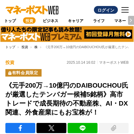
ログイン
トップ
投資
ビジネス
キャリア
ライフ
マネー
トップ
投資
株
《元手200万→10億円のDAIBOUCHOU氏が厳選したテ
投資
2025.10.14 16:02
マネーポストWEB
有料会員限定
《元手200万→10億円のDAIBOUCHOU氏
が厳選したテンバガー候補5銘柄》高市
トレードで成長期待の不動産株、AI・DX
関連、外食産業にもお宝株が！