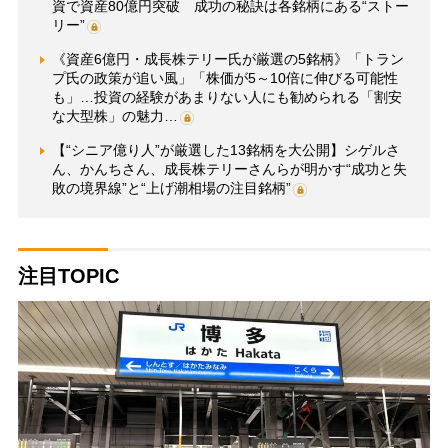
資で資産80億円突破 成功の秘訣は各銘柄にある“ストー
リー”
《資産6億円・成長株テリー氏が厳選の5銘柄》「トラン
プ氏の政策が追い風」「株価が5～10倍に伸びる可能性
も」…投資の経験があまりない人にも勧められる「割安
な大型株」の魅力…
【“シニア億り人”が厳選した13銘柄を大公開】シゲルさ
ん、かんちさん、成長株テリーさんらが明かす“成功と失
敗の境界線”と“上げ潮相場の注目銘柄”
注目TOPIC