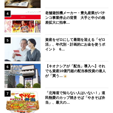
老舗遊技機メーカー・豊丸産業がパチ
4
ンコ事業停止の背景 大手と中小の格
差拡大に拍車…
資産をゼロにして最期を迎える「ゼロ
5
活」、年代別・計画的にお金を使うポ
イント 6…
【キオクシアが「配当」導入へ】それ
6
でも資産10億円超の配当株投資の達人
が「買う…
「北海道で知らない人はいない！」道
7
民熱愛のカップ焼きそば「やきそば弁
当」、最大の…