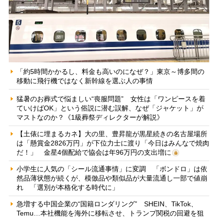
「約5時間かかるし、料金も高いのになぜ？」東京～博多間の
移動に飛行機ではなく新幹線を選ぶ人の事情
猛暑のお葬式で悩ましい“喪服問題” 女性は「ワンピースを着
ていけばOK」という俗説に潜む誤解、なぜ「ジャケット」が
マストなのか？《1級葬祭ディレクターが解説》
【土俵に埋まるカネ】大の里、豊昇龍が黒星続きの名古屋場所
は「懸賞金2826万円」が下位力士に渡り「今日はみんなで焼肉
だ！」 金星4個配給で協会は年96万円の支出増に
小学生に人気の「シール流通事情」に変調 「ボンドロ」は依
然品薄状態が続くが、模倣品や類似品が大量流通し一部で値崩
れ 「選別が本格化する時代に」
急増する中国企業の“国籍ロンダリング” SHEIN、TikTok、
Temu…本社機能を海外に移転させ、トランプ関税の回避を狙