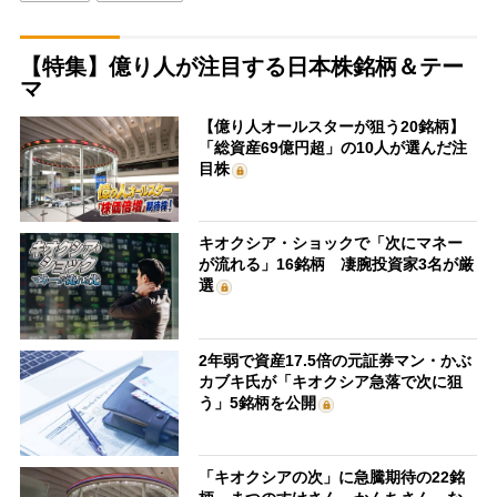
【特集】億り人が注目する日本株銘柄＆テー
マ
【億り人オールスターが狙う20銘柄】
「総資産69億円超」の10人が選んだ注
目株
キオクシア・ショックで「次にマネー
が流れる」16銘柄 凄腕投資家3名が厳
選
2年弱で資産17.5倍の元証券マン・かぶ
カブキ氏が「キオクシア急落で次に狙
う」5銘柄を公開
「キオクシアの次」に急騰期待の22銘