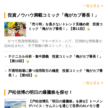
一覧を見る
投資ノウハウ満載コミック「俺がカブ番長！」
「売り時」を逃さないトレンド見極め術 投資コ
ミック「俺がカブ番長！」【第11回】
かつて投資情報雑誌「マネーポスト」にて、圧倒的な情報量が
詰め込まれた「天下無敵の株コミック」とし…
テクニカル分析・集中講義 投資コミック「俺がカブ番長！」
【第10回】
不透明相場に勝つ信用取引の極意 投資コミック「俺がカブ番
長！」【第9回】
一覧を見る
戸松信博の明日の爆騰株を探せ！
【戸松信博氏「明日の爆騰株」を探せ】トーメン
デバイス：サムスンを通じて世界のAIメモリ需