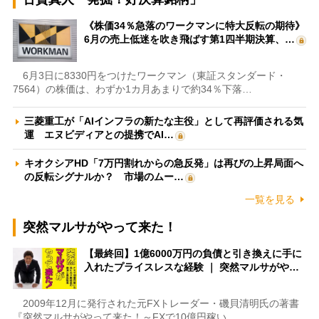
《株価34％急落のワークマンに特大反転の期待》
6月の売上低迷を吹き飛ばす第1四半期決算、…
6月3日に8330円をつけたワークマン（東証スタンダード・
7564）の株価は、わずか1カ月あまりで約34％下落…
三菱重工が「AIインフラの新たな主役」として再評価される気
運 エヌビディアとの提携でAI…
キオクシアHD「7万円割れからの急反発」は再びの上昇局面へ
の反転シグナルか？ 市場のムー…
一覧を見る
突然マルサがやって来た！
【最終回】1億6000万円の負債と引き換えに手に
入れたプライスレスな経験 ｜ 突然マルサがや…
2009年12月に発行された元FXトレーダー・磯貝清明氏の著書
『突然マルサがやって来た！～FXで10億円稼い…