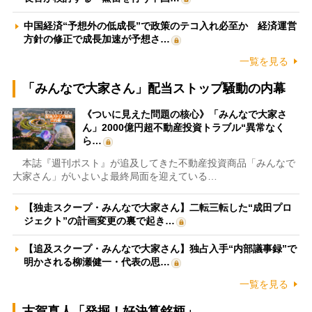
中国経済“予想外の低成長”で政策のテコ入れ必至か 経済運営
方針の修正で成長加速が予想さ…
一覧を見る
「みんなで大家さん」配当ストップ騒動の内幕
《ついに見えた問題の核心》「みんなで大家さ
ん」2000億円超不動産投資トラブル“異常なく
ら…
本誌『週刊ポスト』が追及してきた不動産投資商品「みんなで
大家さん」がいよいよ最終局面を迎えている…
【独走スクープ・みんなで大家さん】二転三転した“成田プロ
ジェクト”の計画変更の裏で起き…
【追及スクープ・みんなで大家さん】独占入手“内部議事録”で
明かされる柳瀬健一・代表の思…
一覧を見る
古賀真人「発掘！好決算銘柄」