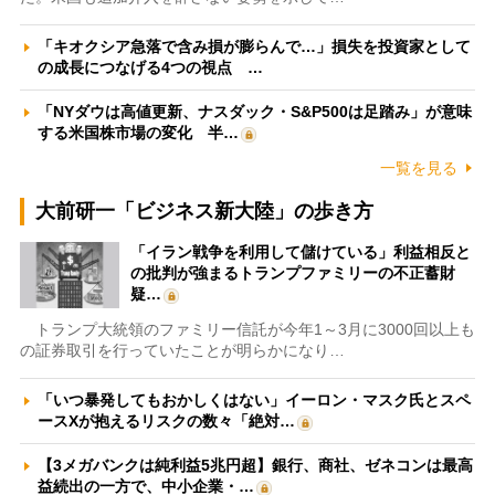
「キオクシア急落で含み損が膨らんで…」損失を投資家として
の成長につなげる4つの視点 …
「NYダウは高値更新、ナスダック・S&P500は足踏み」が意味
する米国株市場の変化 半…
一覧を見る
大前研一「ビジネス新大陸」の歩き方
「イラン戦争を利用して儲けている」利益相反と
の批判が強まるトランプファミリーの不正蓄財
疑…
トランプ大統領のファミリー信託が今年1～3月に3000回以上も
の証券取引を行っていたことが明らかになり…
「いつ暴発してもおかしくはない」イーロン・マスク氏とスペ
ースXが抱えるリスクの数々「絶対…
【3メガバンクは純利益5兆円超】銀行、商社、ゼネコンは最高
益続出の一方で、中小企業・…