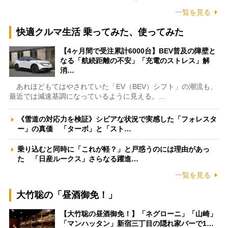
一覧を見る
快適クルマ生活 乗ってみた、使ってみた
【4ヶ月間で受注累計6000台】BEV普及の障壁と
なる「航続距離の不安」「充電のストレス」解
消…
あれほどもてはやされていた「EV（BEV）シフト」の潮流も、
最近では減速基調になっているように見える。…
《雪道の対応力を検証》シビアな状況で実感した「フォレスタ
ー」の真価 「ターボ」と「スト…
乗り込むと同時に「これが軽？」と戸惑うのには理由があっ
た 「日産ルークス」さらなる躍進…
一覧を見る
大竹聡の「昼酒御免！」
【大竹聡の昼酒御免！】「ネグローニ」「山崎」
「マンハッタン」新宿三丁目の隠れ家バーで1…