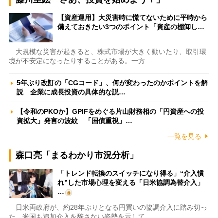
【資産運用】大災害時に慌てないために平時から
備えておきたい3つのポイント「資産の棚卸し…
大規模な災害が起きると、株式市場が大きく動いたり、取引環
境が不安定になったりすることがある。一方…
5年ぶり改訂の「CGコード」、何が変わったのかポイントを解
説 企業に成長投資の具体的な説…
【令和のPKOか】GPIFをめぐる片山財務相の「円資産への投
資拡大」発言の波紋 「国債重視」…
一覧を見る
森口亮「まるわかり市況分析」
「トレンド転換のスイッチになり得る」“介入慣
れ”した市場心理を変える「日米協調為替介入」
…
日米両政府が、約28年ぶりとなる円買いの協調介入に踏み切っ
た。米国も追加介入を辞さない姿勢を示して…