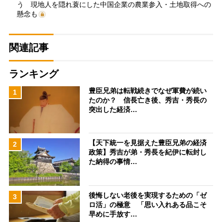
う 現地人を隠れ蓑にした中国企業の農業参入・土地取得への
懸念も
関連記事
ランキング
豊臣兄弟は転戦続きでなぜ軍費が続い
1
たのか？ 信長亡き後、秀吉・秀長の
突出した経済…
【天下統一を見据えた豊臣兄弟の経済
2
政策】秀吉が弟・秀長を紀伊に転封し
た納得の事情…
後悔しない老後を実現するための「ゼ
3
ロ活」の極意 「思い入れある品こそ
早めに手放す…