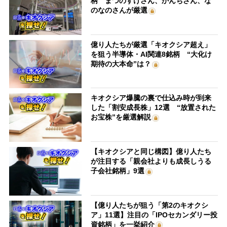
柄 まつのすけさん、かんちさん、な
のなのさんが厳選
億り人たちが厳選「キオクシア超え」
を狙う半導体・AI関連8銘柄 “大化け
期待の大本命”は？
キオクシア爆騰の裏で仕込み時が到来
した「割安成長株」12選 “放置された
お宝株”を厳選解説
【キオクシアと同じ構図】億り人たち
が注目する「親会社よりも成長しうる
子会社銘柄」9選
【億り人たちが狙う「第2のキオクシ
ア」11選】注目の「IPOセカンダリー投
資銘柄」を一挙紹介