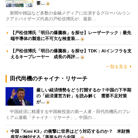
要…
新聞や雑誌など多数の金融メディアに出演するグローバルリン
クアドバイザーズ代表の戸松信博氏が、最新…
【戸松信博氏「明日の爆騰株」を探せ】レーザーテック：最先
端半導体の製造に不可欠な検査装…
【戸松信博氏「明日の爆騰株」を探せ】TDK：AIインフラを支
えるキープレーヤー 成長の再評…
一覧を見る
田代尚機のチャイナ・リサーチ
厳しい経済情勢をどう打開するか？中国の下半期
の「経済運営方針」を読み解く 需要不足対策
が…
中国経済に精通する中国株投資の第一人者・田代尚機氏のプレ
ミアム連載「チャイナ・リサーチ」。中国の…
中国「Kimi K3」の衝撃に世界はどう対応するのか？ 米財務
長官が検討する「蒸留を行う中国…