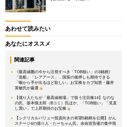
あわせて読みたい
あなたにオススメ
関連記事
《最高値圏の今から注視すべき「TOB狙い」の3銘柄》
「造船」「レアアース」…国策の後押しも期待できる
「喉から手が出るほど欲しい」お宝株をカブ知恵・藤井
英敏氏が厳選
【億り人たちが「最高値相場」で狙う注目株14】なのな
の氏、坂本慎太郎（Bコミ）氏ほか、「TOB狙い」「見直
し買い」で上昇期待のお宝株
【シクリカルバリュー投資向きの有望5銘柄を公開】がん
ステージ4の億り人・たーちゃん氏、余命宣告後の集中投