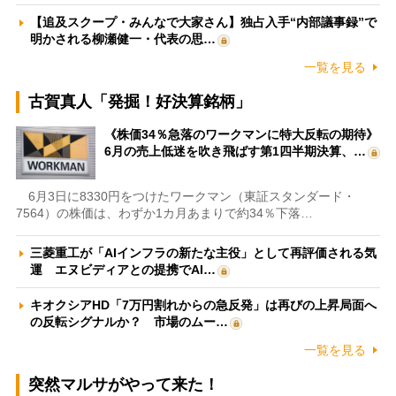
【追及スクープ・みんなで大家さん】独占入手“内部議事録”で
明かされる柳瀬健一・代表の思…
一覧を見る
古賀真人「発掘！好決算銘柄」
《株価34％急落のワークマンに特大反転の期待》
6月の売上低迷を吹き飛ばす第1四半期決算、…
6月3日に8330円をつけたワークマン（東証スタンダード・
7564）の株価は、わずか1カ月あまりで約34％下落…
三菱重工が「AIインフラの新たな主役」として再評価される気
運 エヌビディアとの提携でAI…
キオクシアHD「7万円割れからの急反発」は再びの上昇局面へ
の反転シグナルか？ 市場のムー…
一覧を見る
突然マルサがやって来た！