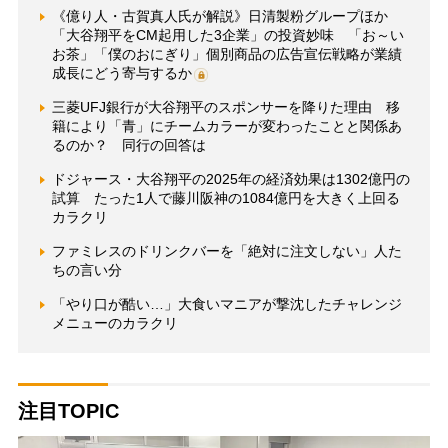
《億り人・古賀真人氏が解説》日清製粉グループほか
「大谷翔平をCM起用した3企業」の投資妙味 「お～い
お茶」「僕のおにぎり」個別商品の広告宣伝戦略が業績
成長にどう寄与するか
三菱UFJ銀行が大谷翔平のスポンサーを降りた理由 移
籍により「青」にチームカラーが変わったことと関係あ
るのか？ 同行の回答は
ドジャース・大谷翔平の2025年の経済効果は1302億円の
試算 たった1人で藤川阪神の1084億円を大きく上回る
カラクリ
ファミレスのドリンクバーを「絶対に注文しない」人た
ちの言い分
「やり口が酷い…」大食いマニアが撃沈したチャレンジ
メニューのカラクリ
注目TOPIC