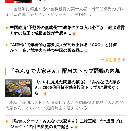
中国経済に精通する中国株投資の第一人者・田代尚機氏のプレ
ミアム連載「チャイナ・リサーチ」。中国企…
中国経済“予想外の低成長”で政策のテコ入れ必至か 経済運営
方針の修正で成長加速が予想さ…
“AI革命”で爆発的な需要拡大が見込まれる「CXO」とは何
か？ 高い競争力を持つ中国の医薬品…
一覧を見る
「みんなで大家さん」配当ストップ騒動の内幕
《ついに見えた問題の核心》「みんなで大家さ
ん」2000億円超不動産投資トラブル“異常なく
ら…
本誌『週刊ポスト』が追及してきた不動産投資商品「みんなで
大家さん」がいよいよ最終局面を迎えている…
【独走スクープ・みんなで大家さん】二転三転した“成田プロ
ジェクト”の計画変更の裏で起き…