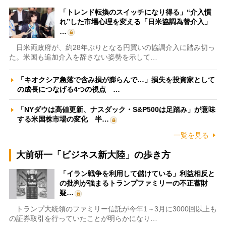
「トレンド転換のスイッチになり得る」“介入慣
れ”した市場心理を変える「日米協調為替介入」
…
日米両政府が、約28年ぶりとなる円買いの協調介入に踏み切っ
た。米国も追加介入を辞さない姿勢を示して…
「キオクシア急落で含み損が膨らんで…」損失を投資家として
の成長につなげる4つの視点 …
「NYダウは高値更新、ナスダック・S&P500は足踏み」が意味
する米国株市場の変化 半…
一覧を見る
大前研一「ビジネス新大陸」の歩き方
「イラン戦争を利用して儲けている」利益相反と
の批判が強まるトランプファミリーの不正蓄財
疑…
トランプ大統領のファミリー信託が今年1～3月に3000回以上も
の証券取引を行っていたことが明らかになり…