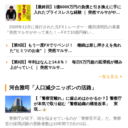
【最終回】1億6000万円の負債と引き換えに手に
入れたプライスレスな経験 ｜ 突然マルサがや…
2009年12月に発行された元FXトレーダー・磯貝清明氏の著書
『突然マルサがやって来た！～FXで10億円稼い…
【第9回】もう一度FXでリベンジ！ 種銭は差し押さえを免れ
た”ヒミツのお金” ｜ 突然マルサ…
【第8回】年利はなんと14.6％！ 毎日5万円超の延滞税が積み
上がっていく ｜ 突然マルサ…
一覧を見る
河合雅司「人口減少ニッポンの活路」
【「警察官離れ」に歯止めはかかるか？】警察庁
が本気で取り組む「警察組織の構造改革」 実
現…
警察庁が目下、頭を悩ませているのが「警察官不足」だ。警察
官の採用試験の受験者数は10年間で2分の1以…