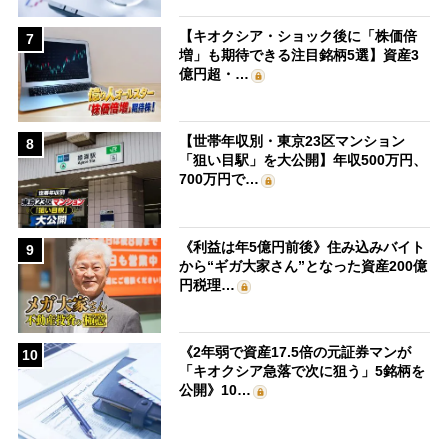
【キオクシア・ショック後に「株価倍
7
増」も期待できる注目銘柄5選】資産3
億円超・…
【世帯年収別・東京23区マンション
8
「狙い目駅」を大公開】年収500万円、
700万円で…
《利益は年5億円前後》住み込みバイト
9
から“ギガ大家さん”となった資産200億
円税理…
《2年弱で資産17.5倍の元証券マンが
10
「キオクシア急落で次に狙う」5銘柄を
公開》10…