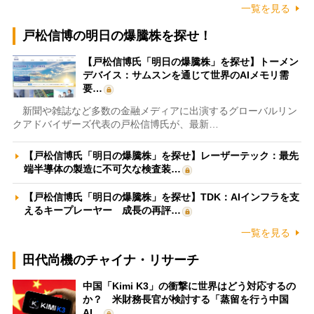
一覧を見る
戸松信博の明日の爆騰株を探せ！
【戸松信博氏「明日の爆騰株」を探せ】トーメン
デバイス：サムスンを通じて世界のAIメモリ需
要…
新聞や雑誌など多数の金融メディアに出演するグローバルリン
クアドバイザーズ代表の戸松信博氏が、最新…
【戸松信博氏「明日の爆騰株」を探せ】レーザーテック：最先
端半導体の製造に不可欠な検査装…
【戸松信博氏「明日の爆騰株」を探せ】TDK：AIインフラを支
えるキープレーヤー 成長の再評…
一覧を見る
田代尚機のチャイナ・リサーチ
中国「Kimi K3」の衝撃に世界はどう対応するの
か？ 米財務長官が検討する「蒸留を行う中国
AI…