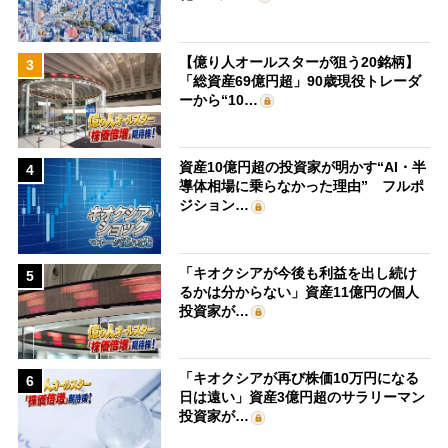
【億り人オールスターが狙う20銘柄】
3
「総資産69億円超」90歳現役トレーダ
ーから“10…
資産10億円超の投資家が明かす“AI・半
4
導体相場に乗らなかった理由” フルポ
ジション…
「キオクシアが今後も利益を出し続け
5
るかは分からない」資産11億円の個人
投資家が…
「キオクシアが再び株価10万円になる
6
日は遠い」資産3億円超のサラリーマン
投資家が…