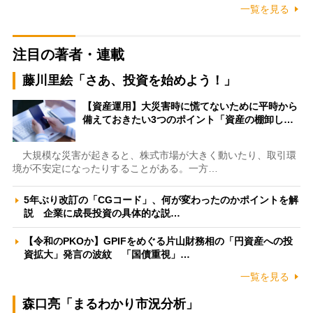
一覧を見る
注目の著者・連載
藤川里絵「さあ、投資を始めよう！」
【資産運用】大災害時に慌てないために平時から
備えておきたい3つのポイント「資産の棚卸し…
大規模な災害が起きると、株式市場が大きく動いたり、取引環
境が不安定になったりすることがある。一方…
5年ぶり改訂の「CGコード」、何が変わったのかポイントを解
説 企業に成長投資の具体的な説…
【令和のPKOか】GPIFをめぐる片山財務相の「円資産への投
資拡大」発言の波紋 「国債重視」…
一覧を見る
森口亮「まるわかり市況分析」