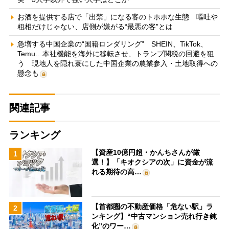
お酒を提供する店で「出禁」になる客のトホホな生態 嘔吐や
粗相だけじゃない、店側が嫌がる“最悪の客”とは
急増する中国企業の“国籍ロンダリング” SHEIN、TikTok、
Temu…本社機能を海外に移転させ、トランプ関税の回避を狙
う 現地人を隠れ蓑にした中国企業の農業参入・土地取得への
懸念も
関連記事
ランキング
【資産10億円超・かんちさんが厳
1
選！】「キオクシアの次」に資金が流
れる期待の高…
【首都圏の不動産価格「危ない駅」ラ
2
ンキング】“中古マンション売れ行き鈍
化”のワー…