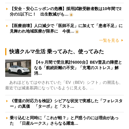
【安全・安心ニッポンの危機】採用試験受験者数は10年間で2
分の1以下に！ 出生数減がも…
【医療崩壊】人口減少で「医師不足」に加えて「患者不足」に
見舞われ地域医療が限界に 今後…
一覧を見る
快適クルマ生活 乗ってみた、使ってみた
【4ヶ月間で受注累計6000台】BEV普及の障壁と
なる「航続距離の不安」「充電のストレス」解
消…
あれほどもてはやされていた「EV（BEV）シフト」の潮流も、
最近では減速基調になっているように見える。…
《雪道の対応力を検証》シビアな状況で実感した「フォレスタ
ー」の真価 「ターボ」と「スト…
乗り込むと同時に「これが軽？」と戸惑うのには理由があっ
た 「日産ルークス」さらなる躍進…