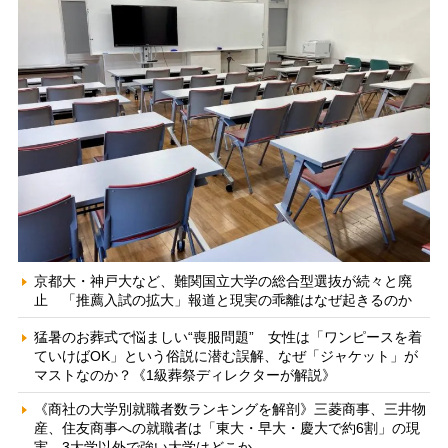
京都大・神戸大など、難関国立大学の総合型選抜が続々と廃
止 「推薦入試の拡大」報道と現実の乖離はなぜ起きるのか
猛暑のお葬式で悩ましい“喪服問題” 女性は「ワンピースを着
ていけばOK」という俗説に潜む誤解、なぜ「ジャケット」が
マストなのか？《1級葬祭ディレクターが解説》
《商社の大学別就職者数ランキングを解剖》三菱商事、三井物
産、住友商事への就職者は「東大・早大・慶大で約6割」の現
実 3大学以外で強い大学はどこか