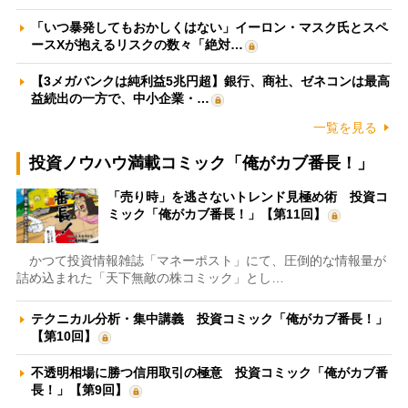
「いつ暴発してもおかしくはない」イーロン・マスク氏とスペ
ースXが抱えるリスクの数々「絶対…
【3メガバンクは純利益5兆円超】銀行、商社、ゼネコンは最高
益続出の一方で、中小企業・…
一覧を見る
投資ノウハウ満載コミック「俺がカブ番長！」
「売り時」を逃さないトレンド見極め術 投資コ
ミック「俺がカブ番長！」【第11回】
かつて投資情報雑誌「マネーポスト」にて、圧倒的な情報量が
詰め込まれた「天下無敵の株コミック」とし…
テクニカル分析・集中講義 投資コミック「俺がカブ番長！」
【第10回】
不透明相場に勝つ信用取引の極意 投資コミック「俺がカブ番
長！」【第9回】