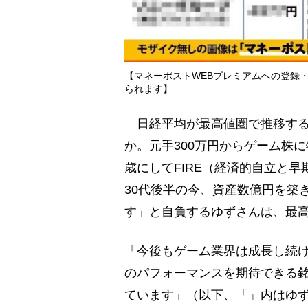
【マネーポストWEBプレミアムへの登録
られます】
日経平均が最高値圏で推移する
か。元手300万円からゲーム株
歳にしてFIRE（経済的自立と
30代後半の今、資産数億円を築
す」と自負するゆずさんは、最
「今後もゲーム業界は成長し続
のパフォーマンスを期待できる
ています」（以下、「」内はゆ