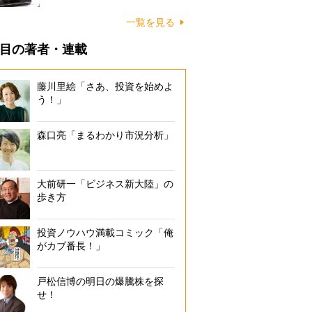
一覧を見る
目の著者・連載
藤川里絵「さあ、投資を始めよ
う！」
森口亮「まるわかり市況分析」
大前研一「ビジネス新大陸」の
歩き方
投資ノウハウ満載コミック「俺
がカブ番長！」
戸松信博の明日の爆騰株を探
せ！