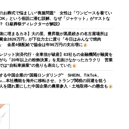
のお葬式で悩ましい“喪服問題” 女性は「ワンピースを着てい
OK」という俗説に潜む誤解、なぜ「ジャケット」がマストな
？《1級葬祭ディレクターが解説》
俵に埋まるカネ】大の里、豊昇龍が黒星続きの名古屋場所は
賞金2826万円」が下位力士に渡り「今日はみんなで焼肉
」 金星4個配給で協会は年96万円の支出増に
レジット決済代行・全東信が破産】63社もの金融機関が融資を
がら「20年以上の粉飾決算」を見抜けなかったカラクリ 営業
では“自転車操業”の焦りも表出していた
する中国企業の“国籍ロンダリング” SHEIN、TikTok、
mu…本社機能を海外に移転させ、トランプ関税の回避を狙う
人を隠れ蓑にした中国企業の農業参入・土地取得への懸念も