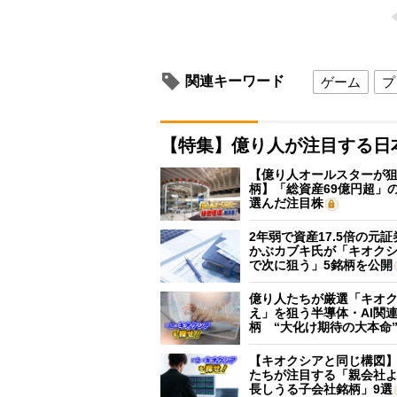
関連キーワード
ゲーム
プ
【特集】億り人が注目する日
【億り人オールスターが狙
柄】「総資産69億円超」の
選んだ注目株
2年弱で資産17.5倍の元
かぶカブキ氏が「キオク
で次に狙う」5銘柄を公開
億り人たちが厳選「キオ
え」を狙う半導体・AI関連
柄 “大化け期待の大本命
【キオクシアと同じ構図
たちが注目する「親会社
長しうる子会社銘柄」9選