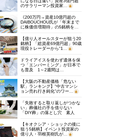
になる日は遠い」資産3億円超
のサラリーマン投資家…
《200万円→資産10億円超の
DAIBOUCHOU氏が「年末まで
に株価倍増期待」の5銘柄を…
【億り人オールスターが狙う20
銘柄】「総資産69億円超」90歳
現役トレーダーから“1…
ドライアイスを使わず遺体を保
つ「エンバーミング」が日本で
も普及 1～2週間は…
【大阪の不動産価格「危ない
駅」ランキング】“中古マンシ
ョン売れ行き鈍化”のワー…
「失敗すると取り返しがつかな
い」葬儀社の手を借りない
「DIY葬」の落とし穴 素人
に…
【キオクシア・ショックの後に
狙う5銘柄】イベント投資家の
億り人・羽根英樹氏が…