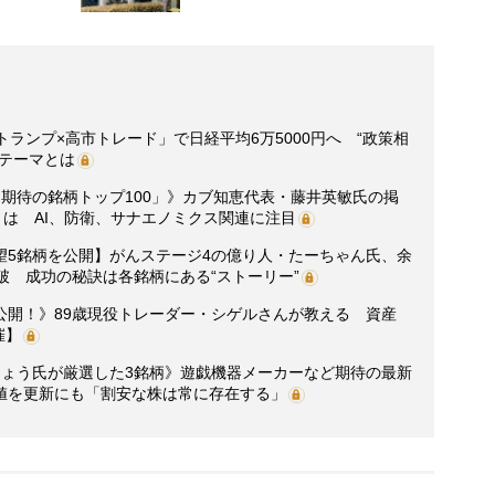
ランプ×高市トレード」で日経平均6万5000円へ “政策相
るテーマとは
期待の銘柄トップ100」》カブ知恵代表・藤井英敏氏の掲
とは AI、防衛、サナエノミクス関連に注目
望5銘柄を公開】がんステージ4の億り人・たーちゃん氏、余
破 成功の秘訣は各銘柄にある“ストーリー”
公開！》89歳現役トレーダー・シゲルさんが教える 資産
催】
ごちょう氏が厳選した3銘柄》遊戯機器メーカーなど期待の最新
値を更新にも「割安な株は常に存在する」