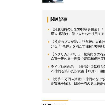
関連記事
【急騰期待の日米30銘柄を厳選】「ト
場”の幕開けに億り人たちが注目す
《投資のプロが読む「3年後に大化け
げる「3条件」を満たす注目10銘柄
【シクリカルバリュー投資向きの有
命宣告後の集中投資で資産80億円突
ライブ動画配信 《最新注目銘柄も
20億円を築いた投資術【11月2日開
《元手50万円→資産1.9億円のな
割安株を解説 日経平均の史上最高