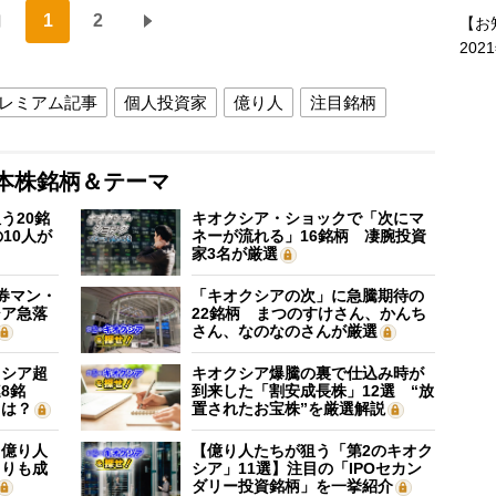
1
2
【お
202
レミアム記事
個人投資家
億り人
注目銘柄
本株銘柄＆テーマ
う20銘
キオクシア・ショックで「次にマ
10人が
ネーが流れる」16銘柄 凄腕投資
家3名が厳選
証券マン・
「キオクシアの次」に急騰期待の
シア急落
22銘柄 まつのすけさん、かんち
さん、なのなのさんが厳選
クシア超
キオクシア爆騰の裏で仕込み時が
8銘
到来した「割安成長株」12選 “放
”は？
置されたお宝株”を厳選解説
】億り人
【億り人たちが狙う「第2のキオク
よりも成
シア」11選】注目の「IPOセカン
ダリー投資銘柄」を一挙紹介