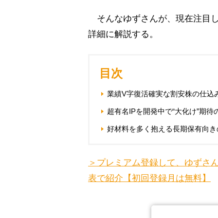
そんなゆずさんが、現在注目し
詳細に解説する。
目次
業績V字復活確実な割安株の仕込
超有名IPを開発中で“大化け”期待
好材料を多く抱える長期保有向き
＞プレミアム登録して、ゆずさん
表で紹介【初回登録月は無料】