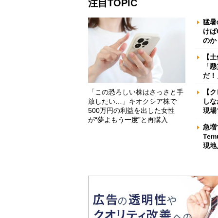
注目TOPIC
猛暑
けば
のか
【土
「懸
だ！
「この恐ろしい株はさっさと手
【ク
放したい…」キオクシア株で
しな
500万円の利益を出した女性
現場
が“夢よもう一度”と再購入
急増
Te
現地