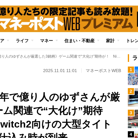
ア
ライフ
マネー
住まい・不動産
家計
トレ
《元手300万円→2年で億り人のゆずさんが厳選した3銘柄》ゲーム関連で“大化け”期待が！ Nintendo Switch2向けの大型タイトルが控え、割安な仕込み時が到来
ラ
1
2025.11.01 11:01
マネーポストWEB
2
→2年で億り人のゆずさんが厳
ーム関連で“大化け”期待
3
 Switch2向けの大型タイト
4
仕込み時が到来