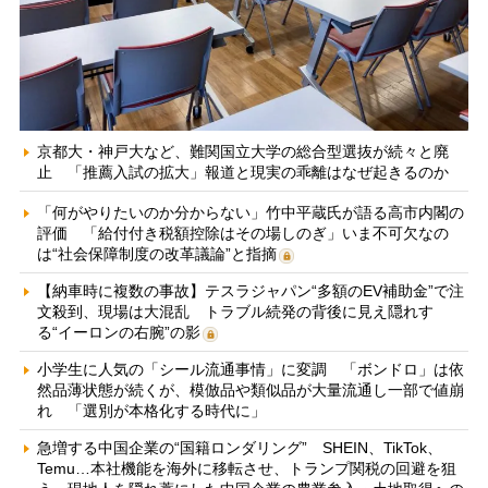
京都大・神戸大など、難関国立大学の総合型選抜が続々と廃
止 「推薦入試の拡大」報道と現実の乖離はなぜ起きるのか
「何がやりたいのか分からない」竹中平蔵氏が語る高市内閣の
評価 「給付付き税額控除はその場しのぎ」いま不可欠なの
は“社会保障制度の改革議論”と指摘
【納車時に複数の事故】テスラジャパン“多額のEV補助金”で注
文殺到、現場は大混乱 トラブル続発の背後に見え隠れす
る“イーロンの右腕”の影
小学生に人気の「シール流通事情」に変調 「ボンドロ」は依
然品薄状態が続くが、模倣品や類似品が大量流通し一部で値崩
れ 「選別が本格化する時代に」
急増する中国企業の“国籍ロンダリング” SHEIN、TikTok、
Temu…本社機能を海外に移転させ、トランプ関税の回避を狙