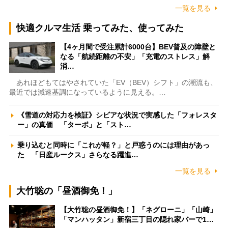
一覧を見る
快適クルマ生活 乗ってみた、使ってみた
【4ヶ月間で受注累計6000台】BEV普及の障壁と
なる「航続距離の不安」「充電のストレス」解
消…
あれほどもてはやされていた「EV（BEV）シフト」の潮流も、
最近では減速基調になっているように見える。…
《雪道の対応力を検証》シビアな状況で実感した「フォレスタ
ー」の真価 「ターボ」と「スト…
乗り込むと同時に「これが軽？」と戸惑うのには理由があっ
た 「日産ルークス」さらなる躍進…
一覧を見る
大竹聡の「昼酒御免！」
【大竹聡の昼酒御免！】「ネグローニ」「山崎」
「マンハッタン」新宿三丁目の隠れ家バーで1…