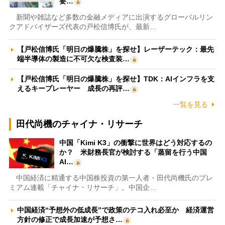
要…
新聞や雑誌など多数の金融メディアに出演するグローバルリン
クアドバイザーズ代表の戸松信博氏が、最新…
【戸松信博氏「明日の爆騰株」を探せ】レーザーテック：最先
端半導体の製造に不可欠な検査装…
【戸松信博氏「明日の爆騰株」を探せ】TDK：AIインフラを支
えるキープレーヤー 成長の再評…
一覧を見る
田代尚機のチャイナ・リサーチ
中国「Kimi K3」の衝撃に世界はどう対応するの
か？ 米財務長官が検討する「蒸留を行う中国
AI…
中国経済に精通する中国株投資の第一人者・田代尚機氏のプレ
ミアム連載「チャイナ・リサーチ」。中国企…
中国経済“予想外の低成長”で政策のテコ入れ必至か 経済運営
方針の修正で成長加速が予想さ…