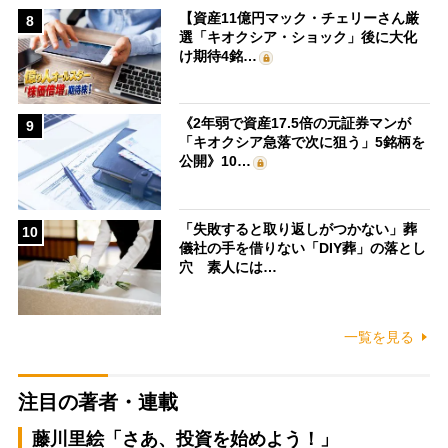
【資産11億円マック・チェリーさん厳
8
選「キオクシア・ショック」後に大化
け期待4銘…
《2年弱で資産17.5倍の元証券マンが
9
「キオクシア急落で次に狙う」5銘柄を
公開》10…
「失敗すると取り返しがつかない」葬
10
儀社の手を借りない「DIY葬」の落とし
穴 素人には…
一覧を見る
注目の著者・連載
藤川里絵「さあ、投資を始めよう！」