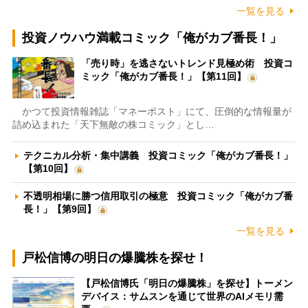
一覧を見る
投資ノウハウ満載コミック「俺がカブ番長！」
「売り時」を逃さないトレンド見極め術 投資コ
ミック「俺がカブ番長！」【第11回】
かつて投資情報雑誌「マネーポスト」にて、圧倒的な情報量が
詰め込まれた「天下無敵の株コミック」とし…
テクニカル分析・集中講義 投資コミック「俺がカブ番長！」
【第10回】
不透明相場に勝つ信用取引の極意 投資コミック「俺がカブ番
長！」【第9回】
一覧を見る
戸松信博の明日の爆騰株を探せ！
【戸松信博氏「明日の爆騰株」を探せ】トーメン
デバイス：サムスンを通じて世界のAIメモリ需