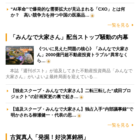
“AI革命”で爆発的な需要拡大が見込まれる「CXO」とは何
か？ 高い競争力を持つ中国の医薬品…
一覧を見る
「みんなで大家さん」配当ストップ騒動の内幕
《ついに見えた問題の核心》「みんなで大家さ
ん」2000億円超不動産投資トラブル“異常なく
ら…
本誌『週刊ポスト』が追及してきた不動産投資商品「みんなで
大家さん」がいよいよ最終局面を迎えている…
【独走スクープ・みんなで大家さん】二転三転した“成田プロ
ジェクト”の計画変更の裏で起き…
【追及スクープ・みんなで大家さん】独占入手“内部議事録”で
明かされる柳瀬健一・代表の思…
一覧を見る
古賀真人「発掘！好決算銘柄」