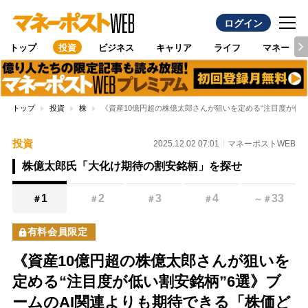
ログイン
トップ
投資
ビジネス
キャリア
ライフ
マネー
トップ
投資
株
《資産10億円超の株億太郎さんが狙いを定める“注目度が低い
投資
2025.12.02 07:01
マネーポストWEB
株億太郎氏「大化け期待の割安銘柄」を探せ
1
2
3
4
33
＃
＃
＃
＃
～
＃
有料会員限定
《資産10億円超の株億太郎さんが狙いを
定める“注目度が低い割安銘柄”6選》ブ
ームのAI関連よりも期待できる「株価ど