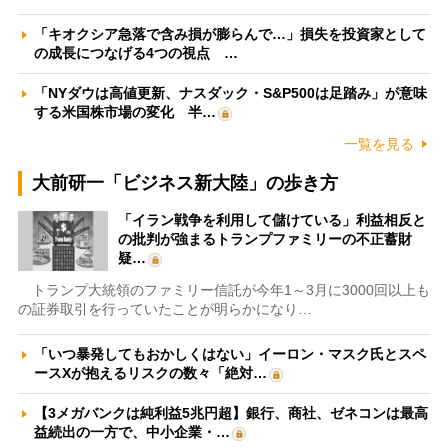
「キオクシア急落で含み損が膨らんで…」損失を投資家として
の成長につなげる4つの視点 …
「NYダウは高値更新、ナスダック・S&P500は足踏み」が意味
する米国株市場の変化 半…
一覧を見る
大前研一「ビジネス新大陸」の歩き方
「イラン戦争を利用して儲けている」利益相反と
の批判が強まるトランプファミリーの不正蓄財
疑…
トランプ大統領のファミリー信託が今年1～3月に3000回以上も
の証券取引を行っていたことが明らかになり…
「いつ暴発してもおかしくはない」イーロン・マスク氏とスペ
ースXが抱えるリスクの数々「絶対…
【3メガバンクは純利益5兆円超】銀行、商社、ゼネコンは最高
益続出の一方で、中小企業・…