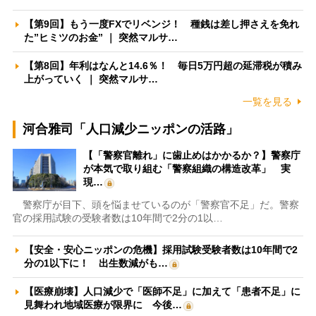
【第9回】もう一度FXでリベンジ！ 種銭は差し押さえを免れ
た”ヒミツのお金” ｜ 突然マルサ…
【第8回】年利はなんと14.6％！ 毎日5万円超の延滞税が積み
上がっていく ｜ 突然マルサ…
一覧を見る
河合雅司「人口減少ニッポンの活路」
【「警察官離れ」に歯止めはかかるか？】警察庁
が本気で取り組む「警察組織の構造改革」 実
現…
警察庁が目下、頭を悩ませているのが「警察官不足」だ。警察
官の採用試験の受験者数は10年間で2分の1以…
【安全・安心ニッポンの危機】採用試験受験者数は10年間で2
分の1以下に！ 出生数減がも…
【医療崩壊】人口減少で「医師不足」に加えて「患者不足」に
見舞われ地域医療が限界に 今後…