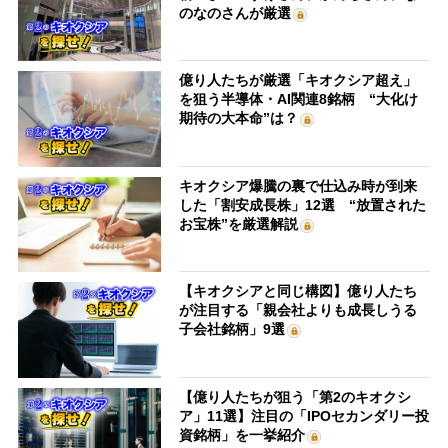
のなのさんが厳選
億り人たちが厳選「キオクシア超え」
を狙う半導体・AI関連8銘柄 “大化け
期待の大本命”は？
キオクシア爆騰の裏で仕込み時が到来
した「割安成長株」12選 “放置された
お宝株”を厳選解説
【キオクシアと同じ構図】億り人たち
が注目する「親会社よりも成長しうる
子会社銘柄」9選
【億り人たちが狙う「第2のキオクシ
ア」11選】注目の「IPOセカンダリー投
資銘柄」を一挙紹介