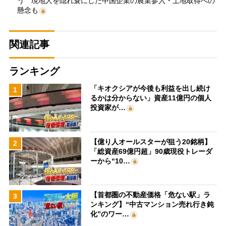
う 現地人を隠れ蓑にした中国企業の農業参入・土地取得への
懸念も
関連記事
ランキング
「キオクシアが今後も利益を出し続け
1
るかは分からない」資産11億円の個人
投資家が…
【億り人オールスターが狙う20銘柄】
2
「総資産69億円超」90歳現役トレーダ
ーから“10…
【首都圏の不動産価格「危ない駅」ラ
3
ンキング】“中古マンション売れ行き鈍
化”のワー…