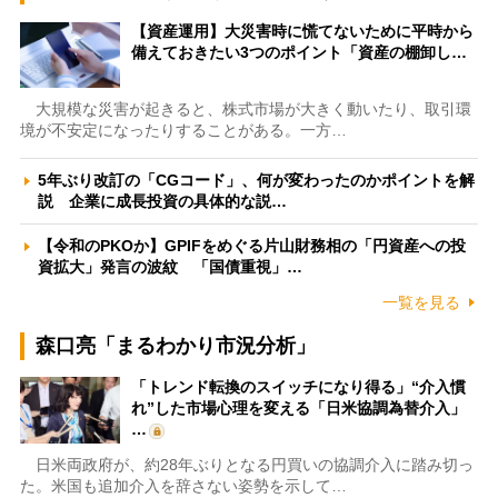
【資産運用】大災害時に慌てないために平時から
備えておきたい3つのポイント「資産の棚卸し…
大規模な災害が起きると、株式市場が大きく動いたり、取引環
境が不安定になったりすることがある。一方…
5年ぶり改訂の「CGコード」、何が変わったのかポイントを解
説 企業に成長投資の具体的な説…
【令和のPKOか】GPIFをめぐる片山財務相の「円資産への投
資拡大」発言の波紋 「国債重視」…
一覧を見る
森口亮「まるわかり市況分析」
「トレンド転換のスイッチになり得る」“介入慣
れ”した市場心理を変える「日米協調為替介入」
…
日米両政府が、約28年ぶりとなる円買いの協調介入に踏み切っ
た。米国も追加介入を辞さない姿勢を示して…