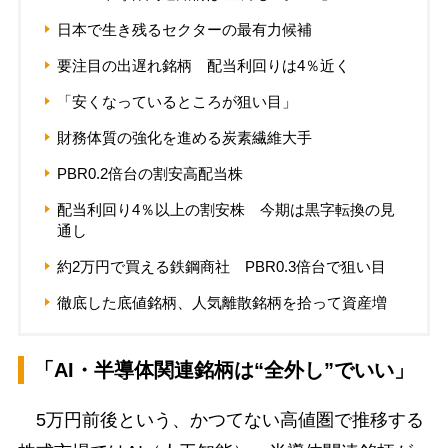
日本で生き残るセクターの最有力候補
要注目の出遅れ銘柄 配当利回りは4％近く
「安くなっているところが狙い目」
財務体質の強化を進める炭素繊維大手
PBR0.2倍台の割安高配当株
配当利回り4％以上の割安株 今期は黒字転換の見
通し
約2万円で買える鉄鋼商社 PBR0.3倍台で狙い目
徹底した底値銘柄、人気離散銘柄を拾って資産増
「AI・半導体関連銘柄は“全外し”でいい」
5万円前後という、かつてない高値圏で推移する