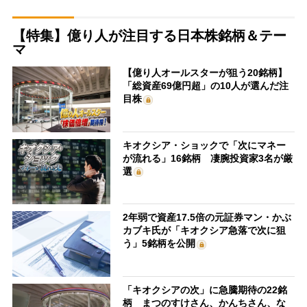
【特集】億り人が注目する日本株銘柄＆テー
マ
【億り人オールスターが狙う20銘柄】
「総資産69億円超」の10人が選んだ注
目株
キオクシア・ショックで「次にマネー
が流れる」16銘柄 凄腕投資家3名が厳
選
2年弱で資産17.5倍の元証券マン・かぶ
カブキ氏が「キオクシア急落で次に狙
う」5銘柄を公開
「キオクシアの次」に急騰期待の22銘
柄 まつのすけさん、かんちさん、な