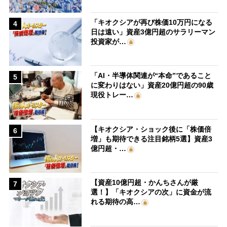
「キオクシアが再び株価10万円になる
4
日は遠い」資産3億円超のサラリーマン
投資家が…
「AI・半導体関連が“本命”であること
5
に変わりはない」資産20億円超の90歳
現役トレー…
【キオクシア・ショック後に「株価倍
6
増」も期待できる注目銘柄5選】資産3
億円超・…
【資産10億円超・かんちさんが厳
7
選！】「キオクシアの次」に資金が流
れる期待の高…