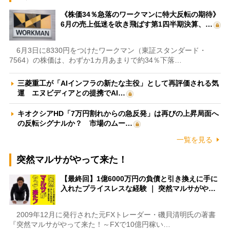
《株価34％急落のワークマンに特大反転の期待》
6月の売上低迷を吹き飛ばす第1四半期決算、…
6月3日に8330円をつけたワークマン（東証スタンダード・
7564）の株価は、わずか1カ月あまりで約34％下落…
三菱重工が「AIインフラの新たな主役」として再評価される気
運 エヌビディアとの提携でAI…
キオクシアHD「7万円割れからの急反発」は再びの上昇局面へ
の反転シグナルか？ 市場のムー…
一覧を見る
突然マルサがやって来た！
【最終回】1億6000万円の負債と引き換えに手に
入れたプライスレスな経験 ｜ 突然マルサがや…
2009年12月に発行された元FXトレーダー・磯貝清明氏の著書
『突然マルサがやって来た！～FXで10億円稼い…