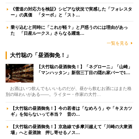
《雪道の対応力を検証》シビアな状況で実感した「フォレスタ
ー」の真価 「ターボ」と「スト…
乗り込むと同時に「これが軽？」と戸惑うのには理由があっ
た 「日産ルークス」さらなる躍進…
一覧を見る
大竹聡の「昼酒御免！」
【大竹聡の昼酒御免！】「ネグローニ」「山崎」
「マンハッタン」新宿三丁目の隠れ家バーで1…
お酒はいつ飲んでもいいものだが、昼から飲むお酒にはまた格
別の味わいがある――。ライター・作家の大竹…
【大竹聡の昼酒御免！】今の若者は「なめろう」や「キヌカツ
ギ」を知らないって本当？ 昔の…
【大竹聡の昼酒御免！】京急線で多摩川越えて「川崎の大衆酒
場」へと昼酒旅 押し寄せるノス…