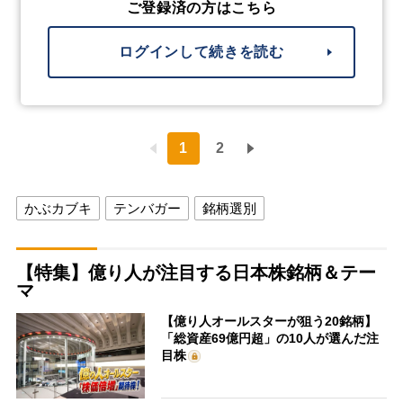
ご登録済の方はこちら
ログインして続きを読む
1
2
かぶカブキ
テンバガー
銘柄選別
【特集】億り人が注目する日本株銘柄＆テー
マ
【億り人オールスターが狙う20銘柄】
「総資産69億円超」の10人が選んだ注
目株