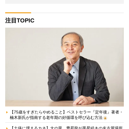
注目TOPIC
【75歳をすぎたらやめること】ベストセラー『定年後』著者・
楠木新氏が指南する老年期の好循環を呼び込む方法
【土俵に埋まるカネ】大の里、豊昇龍が黒星続きの名古屋場所