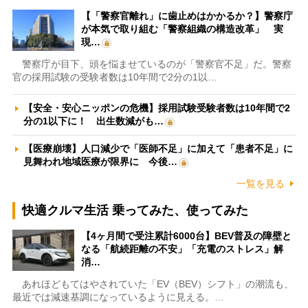
【「警察官離れ」に歯止めはかかるか？】警察庁
が本気で取り組む「警察組織の構造改革」 実
現…
警察庁が目下、頭を悩ませているのが「警察官不足」だ。警察
官の採用試験の受験者数は10年間で2分の1以…
【安全・安心ニッポンの危機】採用試験受験者数は10年間で2
分の1以下に！ 出生数減がも…
【医療崩壊】人口減少で「医師不足」に加えて「患者不足」に
見舞われ地域医療が限界に 今後…
一覧を見る
快適クルマ生活 乗ってみた、使ってみた
【4ヶ月間で受注累計6000台】BEV普及の障壁と
なる「航続距離の不安」「充電のストレス」解
消…
あれほどもてはやされていた「EV（BEV）シフト」の潮流も、
最近では減速基調になっているように見える。…