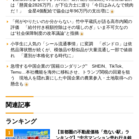
は「懸賞金2826万円」が下位力士に渡り「今日はみんなで焼肉
だ！」 金星4個配給で協会は年96万円の支出増に
「何がやりたいのか分からない」竹中平蔵氏が語る高市内閣の
評価 「給付付き税額控除はその場しのぎ」いま不可欠なの
は“社会保障制度の改革議論”と指摘
小学生に人気の「シール流通事情」に変調 「ボンドロ」は依
然品薄状態が続くが、模倣品や類似品が大量流通し一部で値崩
れ 「選別が本格化する時代に」
急増する中国企業の“国籍ロンダリング” SHEIN、TikTok、
Temu…本社機能を海外に移転させ、トランプ関税の回避を狙
う 現地人を隠れ蓑にした中国企業の農業参入・土地取得への
懸念も
関連記事
ランキング
【首都圏の不動産価格「危ない駅」ラ
1
ンキング】“中古マンション売れ行き鈍