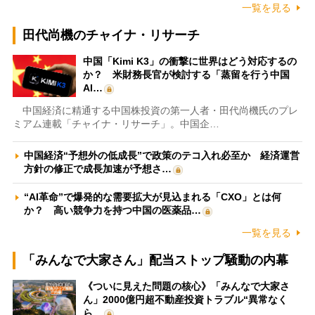
一覧を見る
田代尚機のチャイナ・リサーチ
中国「Kimi K3」の衝撃に世界はどう対応するの
か？ 米財務長官が検討する「蒸留を行う中国
AI…
中国経済に精通する中国株投資の第一人者・田代尚機氏のプレ
ミアム連載「チャイナ・リサーチ」。中国企…
中国経済“予想外の低成長”で政策のテコ入れ必至か 経済運営
方針の修正で成長加速が予想さ…
“AI革命”で爆発的な需要拡大が見込まれる「CXO」とは何
か？ 高い競争力を持つ中国の医薬品…
一覧を見る
「みんなで大家さん」配当ストップ騒動の内幕
《ついに見えた問題の核心》「みんなで大家さ
ん」2000億円超不動産投資トラブル“異常なく
ら…