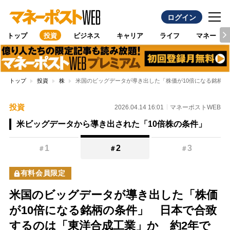
ログイン
トップ
投資
ビジネス
キャリア
ライフ
マネー
トップ
投資
株
米国のビッグデータが導き出した「株価が10倍になる銘柄の条
投資
2026.04.14 16:01
マネーポストWEB
米ビッグデータから導き出された「10倍株の条件」
1
2
3
＃
＃
＃
有料会員限定
米国のビッグデータが導き出した「株価
が10倍になる銘柄の条件」 日本で合致
するのは「東洋合成工業」か 約2年で