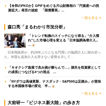
【令和のPKOか】GPIFをめぐる片山財務相の「円資産への投
資拡大」発言の波紋 「国債重視」…
一覧を見る
森口亮「まるわかり市況分析」
「トレンド転換のスイッチになり得る」“介入慣
れ”した市場心理を変える「日米協調為替介入」
…
日米両政府が、約28年ぶりとなる円買いの協調介入に踏み切っ
た。米国も追加介入を辞さない姿勢を示して…
「キオクシア急落で含み損が膨らんで…」損失を投資家として
の成長につなげる4つの視点 …
「NYダウは高値更新、ナスダック・S&P500は足踏み」が意味
する米国株市場の変化 半…
一覧を見る
大前研一「ビジネス新大陸」の歩き方