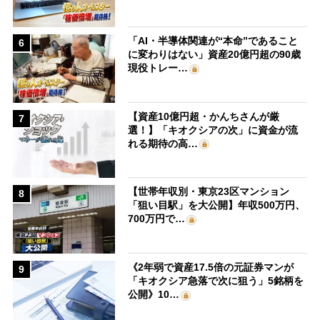
「AI・半導体関連が“本命”であること
6
に変わりはない」資産20億円超の90歳
現役トレー…
【資産10億円超・かんちさんが厳
7
選！】「キオクシアの次」に資金が流
れる期待の高…
【世帯年収別・東京23区マンション
8
「狙い目駅」を大公開】年収500万円、
700万円で…
《2年弱で資産17.5倍の元証券マンが
9
「キオクシア急落で次に狙う」5銘柄を
公開》10…