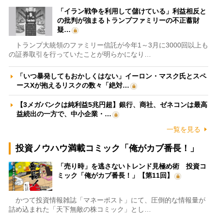
「イラン戦争を利用して儲けている」利益相反と
の批判が強まるトランプファミリーの不正蓄財
疑…
トランプ大統領のファミリー信託が今年1～3月に3000回以上も
の証券取引を行っていたことが明らかになり…
「いつ暴発してもおかしくはない」イーロン・マスク氏とスペ
ースXが抱えるリスクの数々「絶対…
【3メガバンクは純利益5兆円超】銀行、商社、ゼネコンは最高
益続出の一方で、中小企業・…
一覧を見る
投資ノウハウ満載コミック「俺がカブ番長！」
「売り時」を逃さないトレンド見極め術 投資コ
ミック「俺がカブ番長！」【第11回】
かつて投資情報雑誌「マネーポスト」にて、圧倒的な情報量が
詰め込まれた「天下無敵の株コミック」とし…