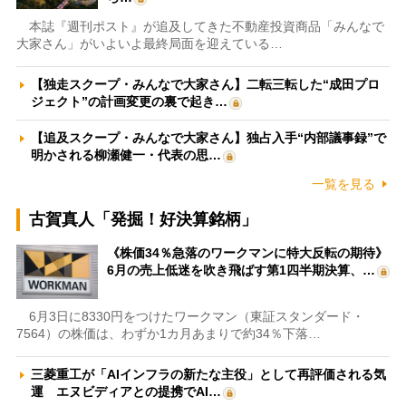
本誌『週刊ポスト』が追及してきた不動産投資商品「みんなで
大家さん」がいよいよ最終局面を迎えている…
【独走スクープ・みんなで大家さん】二転三転した“成田プロ
ジェクト”の計画変更の裏で起き…
【追及スクープ・みんなで大家さん】独占入手“内部議事録”で
明かされる柳瀬健一・代表の思…
一覧を見る
古賀真人「発掘！好決算銘柄」
《株価34％急落のワークマンに特大反転の期待》
6月の売上低迷を吹き飛ばす第1四半期決算、…
6月3日に8330円をつけたワークマン（東証スタンダード・
7564）の株価は、わずか1カ月あまりで約34％下落…
三菱重工が「AIインフラの新たな主役」として再評価される気
運 エヌビディアとの提携でAI…