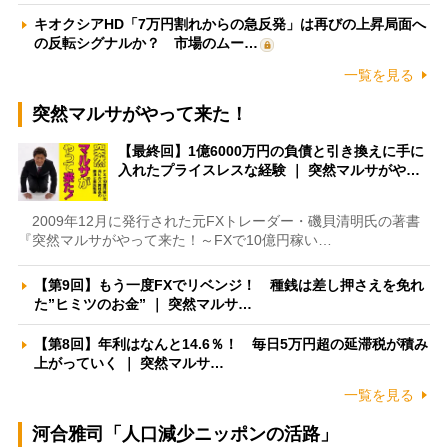
キオクシアHD「7万円割れからの急反発」は再びの上昇局面へ
の反転シグナルか？ 市場のムー…
一覧を見る
突然マルサがやって来た！
【最終回】1億6000万円の負債と引き換えに手に
入れたプライスレスな経験 ｜ 突然マルサがや…
2009年12月に発行された元FXトレーダー・磯貝清明氏の著書
『突然マルサがやって来た！～FXで10億円稼い…
【第9回】もう一度FXでリベンジ！ 種銭は差し押さえを免れ
た”ヒミツのお金” ｜ 突然マルサ…
【第8回】年利はなんと14.6％！ 毎日5万円超の延滞税が積み
上がっていく ｜ 突然マルサ…
一覧を見る
河合雅司「人口減少ニッポンの活路」