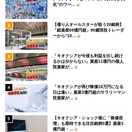
化”のワー…
【億り人オールスターが狙う20銘柄】
2
「総資産69億円超」90歳現役トレーダ
ーから“10…
「キオクシアが今後も利益を出し続け
3
るかは分からない」資産11億円の個人
投資家が…
「キオクシアが再び株価10万円になる
4
日は遠い」資産3億円超のサラリーマン
投資家が…
【キオクシア・ショック後に「株価倍
5
増」も期待できる注目銘柄5選】資産3
億円超・…