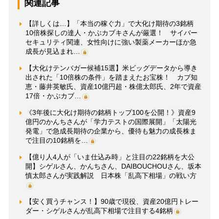
関連記事
【詳しくは…】「本当の稼ぐ力」で大化け期待の3銘柄
10倍株探しの達人・かぶカブキさんが厳選！ サイバー
セキュリティ関連、女性向けに強い製薬メーカーほか急
成長が見込まれ…
【大化けテンバガー候補15選】米ビッグデータから導き
出された「10倍株の条件」を踏まえたお宝株！ カブ知
恵・藤井英敏氏、資産10億円超・株億太郎氏、2年で資産
17倍・かぶカブ…
《3年後に大化け期待の銘柄トップ100を公開！》資産9
億円のかんちさんが「学力テストの国際展開」「太陽光
発電」で急成長期待の企業から、優待も魅力の成長株ま
で注目の10銘柄を…
【億り人4人が「いま仕込み時」と注目の22銘柄を大公
開】シゲルさん、かんちさん、DAIBOUCHOUさん、坂本
慎太郎さんが実践解説 日本株「乱高下相場」の戦い方
【安く買うチャンス！】90歳で現役、資産20億円トレー
ダー・シゲルさんが乱高下相場で注目する4銘柄