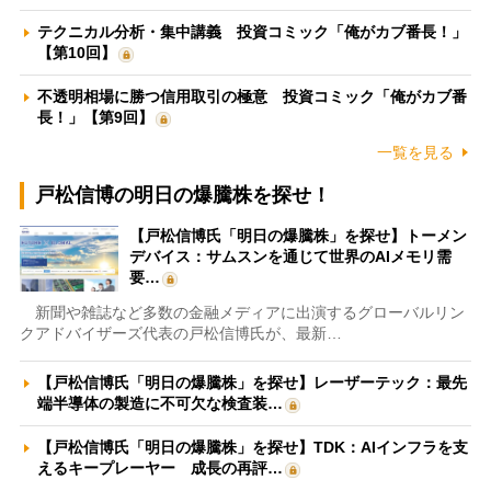
テクニカル分析・集中講義 投資コミック「俺がカブ番長！」
【第10回】
不透明相場に勝つ信用取引の極意 投資コミック「俺がカブ番
長！」【第9回】
一覧を見る
戸松信博の明日の爆騰株を探せ！
【戸松信博氏「明日の爆騰株」を探せ】トーメン
デバイス：サムスンを通じて世界のAIメモリ需
要…
新聞や雑誌など多数の金融メディアに出演するグローバルリン
クアドバイザーズ代表の戸松信博氏が、最新…
【戸松信博氏「明日の爆騰株」を探せ】レーザーテック：最先
端半導体の製造に不可欠な検査装…
【戸松信博氏「明日の爆騰株」を探せ】TDK：AIインフラを支
えるキープレーヤー 成長の再評…