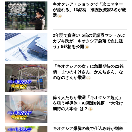
キオクシア・ショックで「次にマネー
が流れる」16銘柄 凄腕投資家3名が厳
選
2年弱で資産17.5倍の元証券マン・かぶ
カブキ氏が「キオクシア急落で次に狙
う」5銘柄を公開
「キオクシアの次」に急騰期待の22銘
柄 まつのすけさん、かんちさん、な
のなのさんが厳選
億り人たちが厳選「キオクシア超え」
を狙う半導体・AI関連8銘柄 “大化け
期待の大本命”は？
キオクシア爆騰の裏で仕込み時が到来