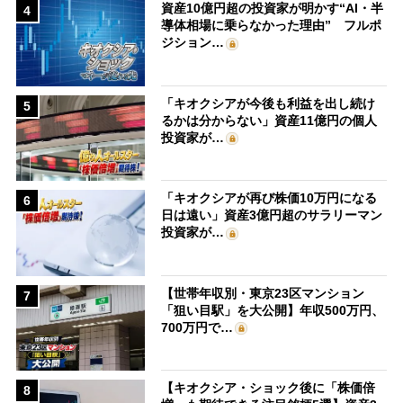
資産10億円超の投資家が明かす“AI・半
4
導体相場に乗らなかった理由” フルポ
ジション…
「キオクシアが今後も利益を出し続け
5
るかは分からない」資産11億円の個人
投資家が…
「キオクシアが再び株価10万円になる
6
日は遠い」資産3億円超のサラリーマン
投資家が…
【世帯年収別・東京23区マンション
7
「狙い目駅」を大公開】年収500万円、
700万円で…
【キオクシア・ショック後に「株価倍
8