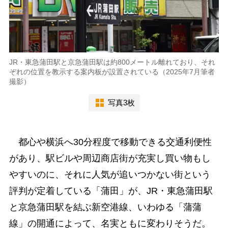
JR・東急蒲田駅と京急蒲田駅は約800メートル離れており、それ
ぞれの位置を教示する案内板が設置されている（2025年7月筆者
撮影）
写真3枚
都心や横浜へ30分程度で移動できる交通利便性
があり、駅ビルや周辺商店街が充実し買い物もし
やすいのに、それに人気が追いつかない街という
評判が定着している「蒲田」が、JR・東急蒲田駅
と京急蒲田駅を結ぶ新空港線、いわゆる「蒲蒲
線」の開通によって、名実ともに変わりそうだ。