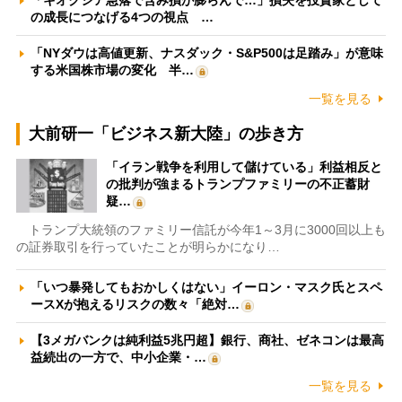
の成長につなげる4つの視点 …
「NYダウは高値更新、ナスダック・S&P500は足踏み」が意味
する米国株市場の変化 半…
一覧を見る
大前研一「ビジネス新大陸」の歩き方
「イラン戦争を利用して儲けている」利益相反と
の批判が強まるトランプファミリーの不正蓄財
疑…
トランプ大統領のファミリー信託が今年1～3月に3000回以上も
の証券取引を行っていたことが明らかになり…
「いつ暴発してもおかしくはない」イーロン・マスク氏とスペ
ースXが抱えるリスクの数々「絶対…
【3メガバンクは純利益5兆円超】銀行、商社、ゼネコンは最高
益続出の一方で、中小企業・…
一覧を見る