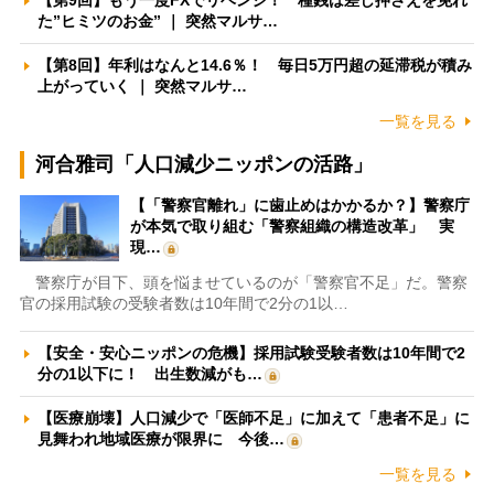
た”ヒミツのお金” ｜ 突然マルサ…
【第8回】年利はなんと14.6％！ 毎日5万円超の延滞税が積み
上がっていく ｜ 突然マルサ…
一覧を見る
河合雅司「人口減少ニッポンの活路」
【「警察官離れ」に歯止めはかかるか？】警察庁
が本気で取り組む「警察組織の構造改革」 実
現…
警察庁が目下、頭を悩ませているのが「警察官不足」だ。警察
官の採用試験の受験者数は10年間で2分の1以…
【安全・安心ニッポンの危機】採用試験受験者数は10年間で2
分の1以下に！ 出生数減がも…
【医療崩壊】人口減少で「医師不足」に加えて「患者不足」に
見舞われ地域医療が限界に 今後…
一覧を見る