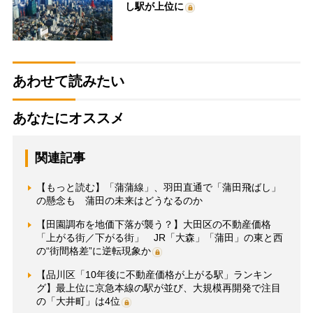
し駅が上位に
あわせて読みたい
あなたにオススメ
関連記事
【もっと読む】「蒲蒲線」、羽田直通で「蒲田飛ばし」
の懸念も 蒲田の未来はどうなるのか
【田園調布を地価下落が襲う？】大田区の不動産価格
「上がる街／下がる街」 JR「大森」「蒲田」の東と西
の“街間格差”に逆転現象か
【品川区「10年後に不動産価格が上がる駅」ランキン
グ】最上位に京急本線の駅が並び、大規模再開発で注目
の「大井町」は4位