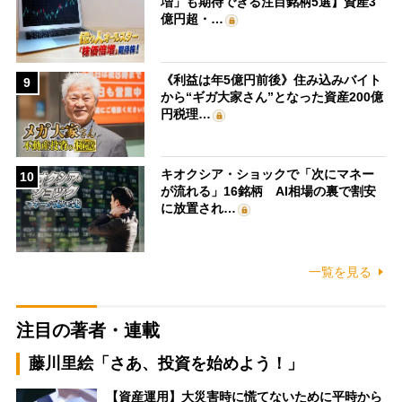
増」も期待できる注目銘柄5選】資産3
億円超・…
《利益は年5億円前後》住み込みバイト
9
から“ギガ大家さん”となった資産200億
円税理…
キオクシア・ショックで「次にマネー
10
が流れる」16銘柄 AI相場の裏で割安
に放置され…
一覧を見る
注目の著者・連載
藤川里絵「さあ、投資を始めよう！」
【資産運用】大災害時に慌てないために平時から