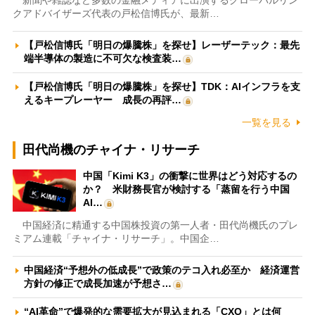
クアドバイザーズ代表の戸松信博氏が、最新…
【戸松信博氏「明日の爆騰株」を探せ】レーザーテック：最先
端半導体の製造に不可欠な検査装…
【戸松信博氏「明日の爆騰株」を探せ】TDK：AIインフラを支
えるキープレーヤー 成長の再評…
一覧を見る
田代尚機のチャイナ・リサーチ
中国「Kimi K3」の衝撃に世界はどう対応するの
か？ 米財務長官が検討する「蒸留を行う中国
AI…
中国経済に精通する中国株投資の第一人者・田代尚機氏のプレ
ミアム連載「チャイナ・リサーチ」。中国企…
中国経済“予想外の低成長”で政策のテコ入れ必至か 経済運営
方針の修正で成長加速が予想さ…
“AI革命”で爆発的な需要拡大が見込まれる「CXO」とは何