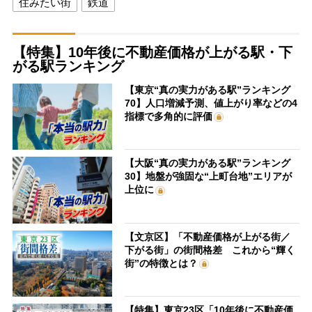
住みたい街
鉄道
【特集】10年後に不動産価格が上がる駅・下
がる駅ランキング
【東京“真の実力がある駅”ランキング
70】人口増減予測、値上がり率などの4
指標で多角的に評価
【大阪“真の実力がある駅”ランキング
30】地盤が強固な“上町台地”エリアが
上位に
【文京区】「不動産価格が上がる街／
下がる街」の街間格差 これから“輝く
街”の特徴とは？
【特集】東京23区「10年後に不動産価