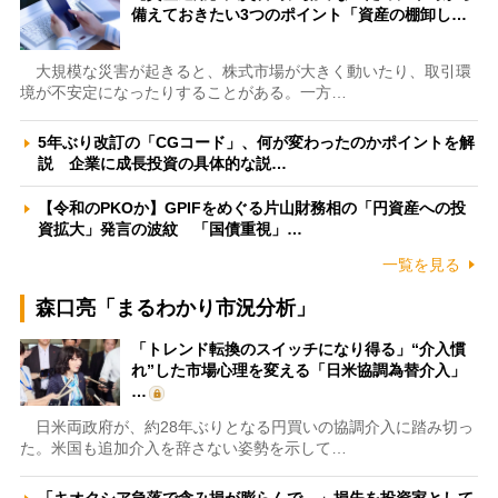
備えておきたい3つのポイント「資産の棚卸し…
大規模な災害が起きると、株式市場が大きく動いたり、取引環
境が不安定になったりすることがある。一方…
5年ぶり改訂の「CGコード」、何が変わったのかポイントを解
説 企業に成長投資の具体的な説…
【令和のPKOか】GPIFをめぐる片山財務相の「円資産への投
資拡大」発言の波紋 「国債重視」…
一覧を見る
森口亮「まるわかり市況分析」
「トレンド転換のスイッチになり得る」“介入慣
れ”した市場心理を変える「日米協調為替介入」
…
日米両政府が、約28年ぶりとなる円買いの協調介入に踏み切っ
た。米国も追加介入を辞さない姿勢を示して…
「キオクシア急落で含み損が膨らんで…」損失を投資家として