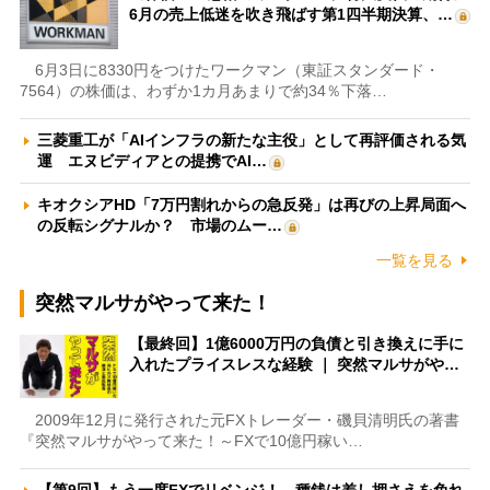
6月の売上低迷を吹き飛ばす第1四半期決算、…
6月3日に8330円をつけたワークマン（東証スタンダード・
7564）の株価は、わずか1カ月あまりで約34％下落…
三菱重工が「AIインフラの新たな主役」として再評価される気
運 エヌビディアとの提携でAI…
キオクシアHD「7万円割れからの急反発」は再びの上昇局面へ
の反転シグナルか？ 市場のムー…
一覧を見る
突然マルサがやって来た！
【最終回】1億6000万円の負債と引き換えに手に
入れたプライスレスな経験 ｜ 突然マルサがや…
2009年12月に発行された元FXトレーダー・磯貝清明氏の著書
『突然マルサがやって来た！～FXで10億円稼い…
【第9回】もう一度FXでリベンジ！ 種銭は差し押さえを免れ