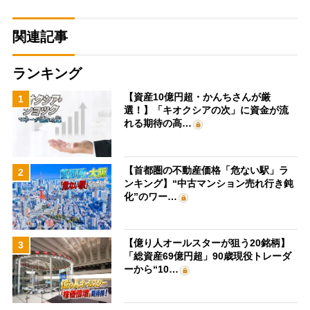
関連記事
ランキング
【資産10億円超・かんちさんが厳
1
選！】「キオクシアの次」に資金が流
れる期待の高…
【首都圏の不動産価格「危ない駅」ラ
2
ンキング】“中古マンション売れ行き鈍
化”のワー…
【億り人オールスターが狙う20銘柄】
3
「総資産69億円超」90歳現役トレーダ
ーから“10…