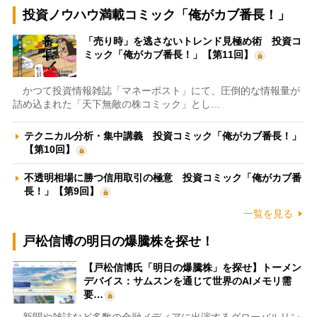
投資ノウハウ満載コミック「俺がカブ番長！」
「売り時」を逃さないトレンド見極め術 投資コ
ミック「俺がカブ番長！」【第11回】
かつて投資情報雑誌「マネーポスト」にて、圧倒的な情報量が
詰め込まれた「天下無敵の株コミック」とし…
テクニカル分析・集中講義 投資コミック「俺がカブ番長！」
【第10回】
不透明相場に勝つ信用取引の極意 投資コミック「俺がカブ番
長！」【第9回】
一覧を見る
戸松信博の明日の爆騰株を探せ！
【戸松信博氏「明日の爆騰株」を探せ】トーメン
デバイス：サムスンを通じて世界のAIメモリ需
要…
新聞や雑誌など多数の金融メディアに出演するグローバルリン