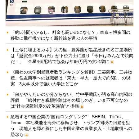
「約5時間かかるし、料金も高いのになぜ？」東京～博多間の
移動に飛行機ではなく新幹線を選ぶ人の事情
【土俵に埋まるカネ】大の里、豊昇龍が黒星続きの名古屋場所
は「懸賞金2826万円」が下位力士に渡り「今日はみんなで焼肉
だ！」 金星4個配給で協会は年96万円の支出増に
《商社の大学別就職者数ランキングを解剖》三菱商事、三井物
産、住友商事への就職者は「東大・早大・慶大で約6割」の現
実 3大学以外で強い大学はどこか
「何がやりたいのか分からない」竹中平蔵氏が語る高市内閣の
評価 「給付付き税額控除はその場しのぎ」いま不可欠なの
は“社会保障制度の改革議論”と指摘
急増する中国企業の“国籍ロンダリング” SHEIN、TikTok、
Temu…本社機能を海外に移転させ、トランプ関税の回避を狙
う 現地人を隠れ蓑にした中国企業の農業参入・土地取得への
懸念も