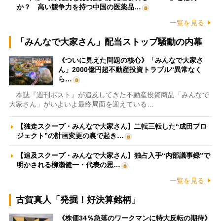
か？ 高い競争力を持つ中国の医薬品…
一覧を見る
「みんなで大家さん」配当ストップ騒動の内幕
《ついに見えた問題の核心》「みんなで大家さ
ん」2000億円超不動産投資トラブル“異常なく
ら…
本誌『週刊ポスト』が追及してきた不動産投資商品「みんなで
大家さん」がいよいよ最終局面を迎えている…
【独走スクープ・みんなで大家さん】二転三転した“成田プロ
ジェクト”の計画変更の裏で起き…
【追及スクープ・みんなで大家さん】独占入手“内部議事録”で
明かされる柳瀬健一・代表の思…
一覧を見る
古賀真人「発掘！好決算銘柄」
《株価34％急落のワークマンに特大反転の期待》