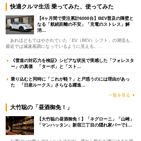
快適クルマ生活 乗ってみた、使ってみた
【4ヶ月間で受注累計6000台】BEV普及の障壁と
なる「航続距離の不安」「充電のストレス」解
消…
あれほどもてはやされていた「EV（BEV）シフト」の潮流も、
最近では減速基調になっているように見える。…
《雪道の対応力を検証》シビアな状況で実感した「フォレスタ
ー」の真価 「ターボ」と「スト…
乗り込むと同時に「これが軽？」と戸惑うのには理由があっ
た 「日産ルークス」さらなる躍進…
一覧を見る
大竹聡の「昼酒御免！」
【大竹聡の昼酒御免！】「ネグローニ」「山崎」
「マンハッタン」新宿三丁目の隠れ家バーで1…
お酒はいつ飲んでもいいものだが、昼から飲むお酒にはまた格