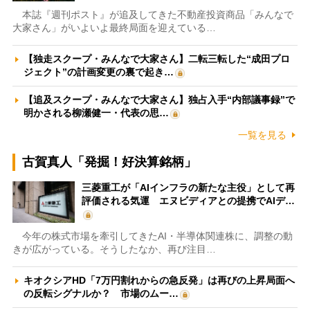
本誌『週刊ポスト』が追及してきた不動産投資商品「みんなで
大家さん」がいよいよ最終局面を迎えている…
【独走スクープ・みんなで大家さん】二転三転した“成田プロ
ジェクト”の計画変更の裏で起き…
【追及スクープ・みんなで大家さん】独占入手“内部議事録”で
明かされる柳瀬健一・代表の思…
一覧を見る
古賀真人「発掘！好決算銘柄」
三菱重工が「AIインフラの新たな主役」として再
評価される気運 エヌビディアとの提携でAIデ…
今年の株式市場を牽引してきたAI・半導体関連株に、調整の動
きが広がっている。そうしたなか、再び注目…
キオクシアHD「7万円割れからの急反発」は再びの上昇局面へ
の反転シグナルか？ 市場のムー…