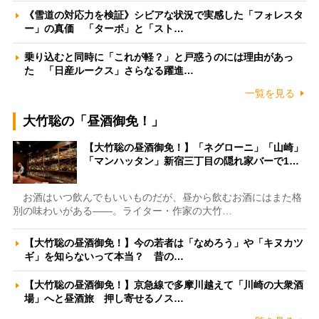
《雪道の対応力を検証》シビアな状況で実感した「フォレスタ
ー」の真価 「ターボ」と「スト…
乗り込むと同時に「これが軽？」と戸惑うのには理由があっ
た 「日産ルークス」さらなる躍進…
一覧を見る
大竹聡の「昼酒御免！」
【大竹聡の昼酒御免！】「ネグローニ」「山崎」
「マンハッタン」新宿三丁目の隠れ家バーで1…
お酒はいつ飲んでもいいものだが、昼から飲むお酒にはまた格
別の味わいがある――。ライター・作家の大竹…
【大竹聡の昼酒御免！】今の若者は「なめろう」や「キヌカツ
ギ」を知らないって本当？ 昔の…
【大竹聡の昼酒御免！】京急線で多摩川越えて「川崎の大衆酒
場」へと昼酒旅 押し寄せるノス…