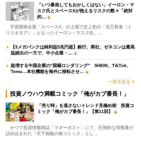
「いつ暴発してもおかしくはない」イーロン・マ
スク氏とスペースXが抱えるリスクの数々「絶対
的…
宇宙開発企業「スペースX」の上場で史上初の「兆万長者（ト
リリオネア）」となったイーロン・マスク氏。…
【3メガバンクは純利益5兆円超】銀行、商社、ゼネコンは最高
益続出の一方で、中小企業・…
急増する中国企業の“国籍ロンダリング” SHEIN、TikTok、
Temu…本社機能を海外に移転させ…
一覧を見る
投資ノウハウ満載コミック「俺がカブ番長！」
「売り時」を逃さないトレンド見極め術 投資コ
ミック「俺がカブ番長！」【第11回】
かつて投資情報雑誌「マネーポスト」にて、圧倒的な情報量が
詰め込まれた「天下無敵の株コミック」とし…