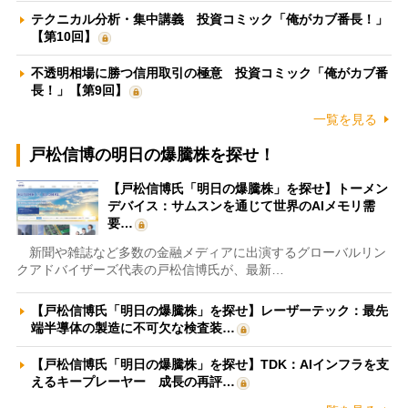
テクニカル分析・集中講義 投資コミック「俺がカブ番長！」
【第10回】
不透明相場に勝つ信用取引の極意 投資コミック「俺がカブ番
長！」【第9回】
一覧を見る
戸松信博の明日の爆騰株を探せ！
【戸松信博氏「明日の爆騰株」を探せ】トーメン
デバイス：サムスンを通じて世界のAIメモリ需
要…
新聞や雑誌など多数の金融メディアに出演するグローバルリン
クアドバイザーズ代表の戸松信博氏が、最新…
【戸松信博氏「明日の爆騰株」を探せ】レーザーテック：最先
端半導体の製造に不可欠な検査装…
【戸松信博氏「明日の爆騰株」を探せ】TDK：AIインフラを支
えるキープレーヤー 成長の再評…