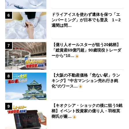
ドライアイスを使わず遺体を保つ「エ
6
ンバーミング」が日本でも普及 1～2
週間は問…
【億り人オールスターが狙う20銘柄】
7
「総資産69億円超」90歳現役トレーダ
ーから“10…
【大阪の不動産価格「危ない駅」ラン
8
キング】“中古マンション売れ行き鈍
化”のワース…
【キオクシア・ショックの後に狙う5銘
9
柄】イベント投資家の億り人・羽根英
樹氏が厳…