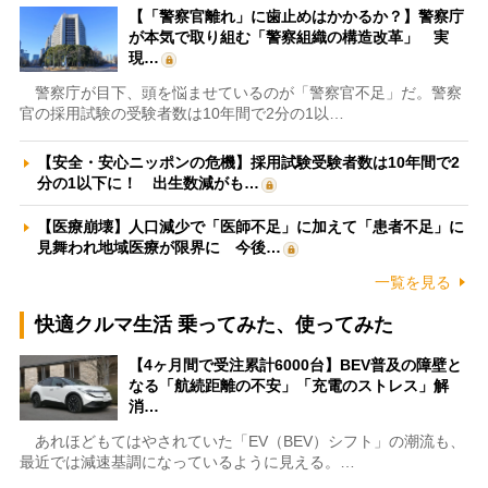
【「警察官離れ」に歯止めはかかるか？】警察庁
が本気で取り組む「警察組織の構造改革」 実
現…
警察庁が目下、頭を悩ませているのが「警察官不足」だ。警察
官の採用試験の受験者数は10年間で2分の1以…
【安全・安心ニッポンの危機】採用試験受験者数は10年間で2
分の1以下に！ 出生数減がも…
【医療崩壊】人口減少で「医師不足」に加えて「患者不足」に
見舞われ地域医療が限界に 今後…
一覧を見る
快適クルマ生活 乗ってみた、使ってみた
【4ヶ月間で受注累計6000台】BEV普及の障壁と
なる「航続距離の不安」「充電のストレス」解
消…
あれほどもてはやされていた「EV（BEV）シフト」の潮流も、
最近では減速基調になっているように見える。…