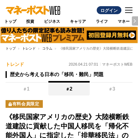
ログイン
トップ
投資
ビジネス
キャリア
ライフ
マネー
トップ
トレンド
コラム
《移民国家アメリカの歴史》大陸横断鉄道建設に貢
トレンド
2026.04.21 07:01
マネーポストWEB
歴史から考える日本の「移民・難民」問題
1
2
3
＃
＃
＃
有料会員限定
《移民国家アメリカの歴史》大陸横断鉄
道建設に貢献した中国人移民を「帰化不
能外国人」に指定した「排華移民法」の