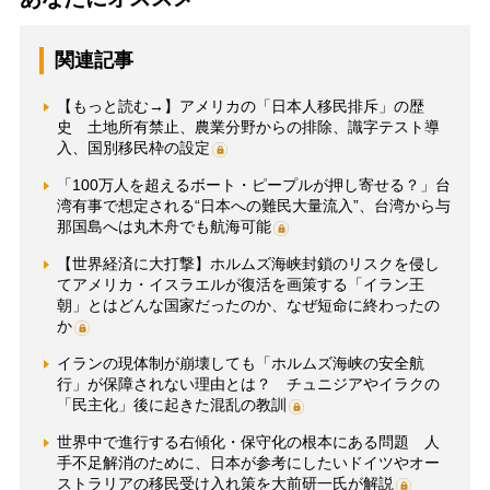
関連記事
【もっと読む→】アメリカの「日本人移民排斥」の歴
史 土地所有禁止、農業分野からの排除、識字テスト導
入、国別移民枠の設定
「100万人を超えるボート・ピープルが押し寄せる？」台
湾有事で想定される“日本への難民大量流入”、台湾から与
那国島へは丸木舟でも航海可能
【世界経済に大打撃】ホルムズ海峡封鎖のリスクを侵し
てアメリカ・イスラエルが復活を画策する「イラン王
朝」とはどんな国家だったのか、なぜ短命に終わったの
か
イランの現体制が崩壊しても「ホルムズ海峡の安全航
行」が保障されない理由とは？ チュニジアやイラクの
「民主化」後に起きた混乱の教訓
世界中で進行する右傾化・保守化の根本にある問題 人
手不足解消のために、日本が参考にしたいドイツやオー
ストラリアの移民受け入れ策を大前研一氏が解説