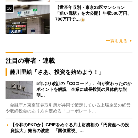
【世帯年収別・東京23区マンション
10
「狙い目駅」を大公開】年収500万円、
700万円で…
一覧を見る
注目の著者・連載
藤川里絵「さあ、投資を始めよう！」
5年ぶり改訂の「CGコード」、何が変わったのか
ポイントを解説 企業に成長投資の具体的な説
明…
金融庁と東京証券取引所が共同で策定している上場企業の経営
や取締役会のあり方を定める「コーポレート…
【令和のPKOか】GPIFをめぐる片山財務相の「円資産への投
資拡大」発言の波紋 「国債重視」…