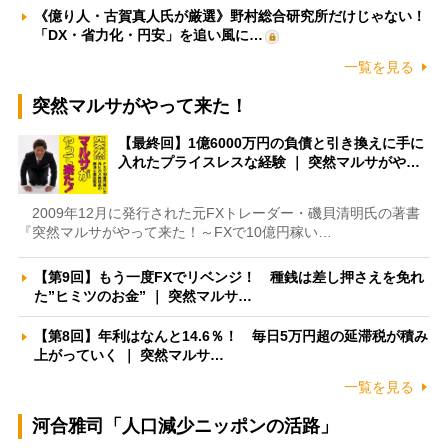
《億り人・古賀真人氏が厳選》野村総合研究所だけじゃない！
「DX・省力化・円安」を追い風に…
一覧を見る
突然マルサがやって来た！
【最終回】1億6000万円の負債と引き換えに手に
入れたプライスレスな経験 ｜ 突然マルサがや…
2009年12月に発行された元FXトレーダー・磯貝清明氏の著書
『突然マルサがやって来た！～FXで10億円稼い…
【第9回】もう一度FXでリベンジ！ 種銭は差し押さえを免れ
た”ヒミツのお金” ｜ 突然マルサ…
【第8回】年利はなんと14.6％！ 毎日5万円超の延滞税が積み
上がっていく ｜ 突然マルサ…
一覧を見る
河合雅司「人口減少ニッポンの活路」