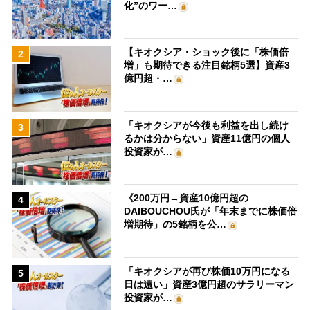
化”のワー…
【キオクシア・ショック後に「株価倍
2
増」も期待できる注目銘柄5選】資産3
億円超・…
「キオクシアが今後も利益を出し続け
3
るかは分からない」資産11億円の個人
投資家が…
《200万円→資産10億円超の
4
DAIBOUCHOU氏が「年末までに株価倍
増期待」の5銘柄を公…
「キオクシアが再び株価10万円になる
5
日は遠い」資産3億円超のサラリーマン
投資家が…