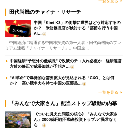
一覧を見る
田代尚機のチャイナ・リサーチ
中国「Kimi K3」の衝撃に世界はどう対応するの
か？ 米財務長官が検討する「蒸留を行う中国
AI…
中国経済に精通する中国株投資の第一人者・田代尚機氏のプレ
ミアム連載「チャイナ・リサーチ」。中国企…
中国経済“予想外の低成長”で政策のテコ入れ必至か 経済運営
方針の修正で成長加速が予想さ…
“AI革命”で爆発的な需要拡大が見込まれる「CXO」とは何
か？ 高い競争力を持つ中国の医薬品…
一覧を見る
「みんなで大家さん」配当ストップ騒動の内幕
《ついに見えた問題の核心》「みんなで大家さ
ん」2000億円超不動産投資トラブル“異常なく
ら…