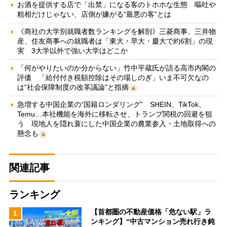
お酒を提供する店で「出禁」になる客のトホホな生態 嘔吐や
粗相だけじゃない、店側が嫌がる“最悪の客”とは
《商社の大学別就職者数ランキングを解剖》三菱商事、三井物
産、住友商事への就職者は「東大・早大・慶大で約6割」の現
実 3大学以外で強い大学はどこか
「何がやりたいのか分からない」竹中平蔵氏が語る高市内閣の
評価 「給付付き税額控除はその場しのぎ」いま不可欠なの
は“社会保障制度の改革議論”と指摘
急増する中国企業の“国籍ロンダリング” SHEIN、TikTok、
Temu…本社機能を海外に移転させ、トランプ関税の回避を狙
う 現地人を隠れ蓑にした中国企業の農業参入・土地取得への
懸念も
関連記事
ランキング
【首都圏の不動産価格「危ない駅」ラ
1
ンキング】“中古マンション売れ行き鈍