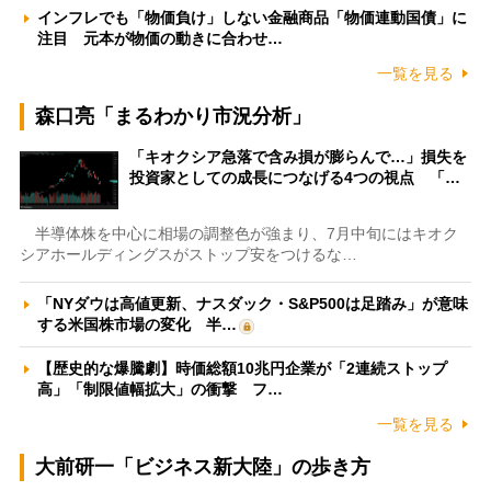
インフレでも「物価負け」しない金融商品「物価連動国債」に
注目 元本が物価の動きに合わせ…
一覧を見る
森口亮「まるわかり市況分析」
「キオクシア急落で含み損が膨らんで…」損失を
投資家としての成長につなげる4つの視点 「…
半導体株を中心に相場の調整色が強まり、7月中旬にはキオク
シアホールディングスがストップ安をつけるな…
「NYダウは高値更新、ナスダック・S&P500は足踏み」が意味
する米国株市場の変化 半…
【歴史的な爆騰劇】時価総額10兆円企業が「2連続ストップ
高」「制限値幅拡大」の衝撃 フ…
一覧を見る
大前研一「ビジネス新大陸」の歩き方