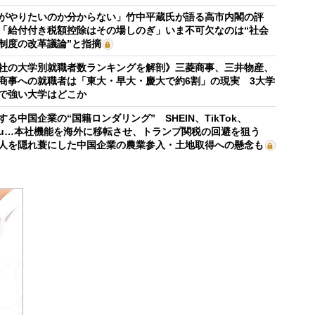
がやりたいのか分からない」竹中平蔵氏が語る高市内閣の評
「給付付き税額控除はその場しのぎ」いま不可欠なのは“社会
制度の改革議論”と指摘
社の大学別就職者数ランキングを解剖》三菱商事、三井物産、
商事への就職者は「東大・早大・慶大で約6割」の現実 3大学
で強い大学はどこか
する中国企業の“国籍ロンダリング” SHEIN、TikTok、
mu…本社機能を海外に移転させ、トランプ関税の回避を狙う
人を隠れ蓑にした中国企業の農業参入・土地取得への懸念も