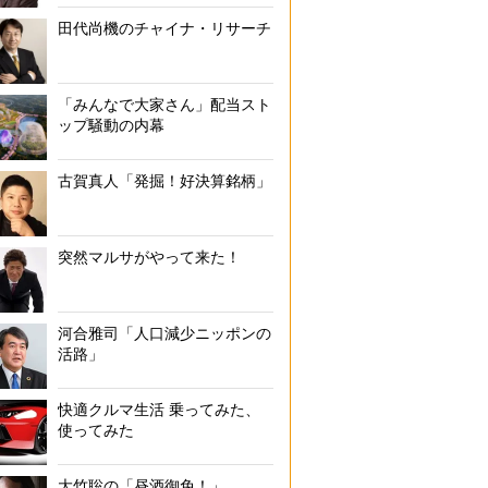
田代尚機のチャイナ・リサーチ
「みんなで大家さん」配当スト
ップ騒動の内幕
古賀真人「発掘！好決算銘柄」
突然マルサがやって来た！
河合雅司「人口減少ニッポンの
活路」
快適クルマ生活 乗ってみた、
使ってみた
大竹聡の「昼酒御免！」