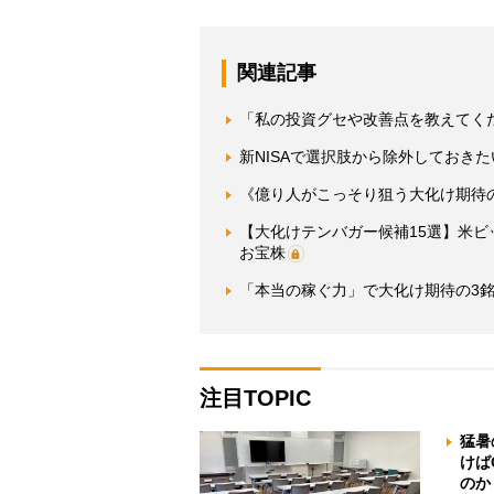
関連記事
「私の投資グセや改善点を教えてくだ
新NISAで選択肢から除外しておき
《億り人がこっそり狙う大化け期待の
【大化けテンバガー候補15選】米ビ
お宝株
「本当の稼ぐ力」で大化け期待の3銘
注目TOPIC
猛暑
けば
のか