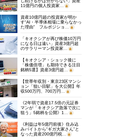
し続けるかは分からない」資産
11億円の個人投資家…
資産10億円超の投資家が明か
す“AI・半導体相場に乗らなかっ
た理由” フルポジショ…
「キオクシアが再び株価10万円
になる日は遠い」資産3億円超
のサラリーマン投資家…
【キオクシア・ショック後に
「株価倍増」も期待できる注目
銘柄5選】資産3億円超…
【世帯年収別・東京23区マンシ
ョン「狙い目駅」を大公開】年
収500万円、700万円…
《2年弱で資産17.5倍の元証券
マンが「キオクシア急落で次に
狙う」5銘柄を公開》1…
《利益は年5億円前後》住み込
みバイトから“ギガ大家さん”と
なった資産200億円税…