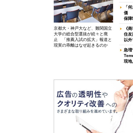
「何
価 
保障
京都大・神戸大など、難関国立
《商
大学の総合型選抜が続々と廃
住友
止 「推薦入試の拡大」報道と
以外
現実の乖離はなぜ起きるのか
急増
Te
現地