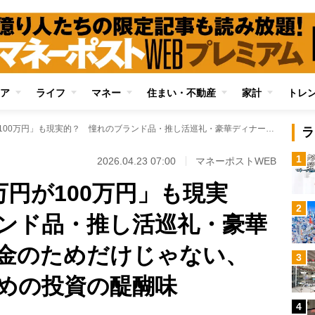
ア
ライフ
マネー
住まい・不動産
家計
トレ
1年半で「元手36万円が100万円」も現実的？ 憧れのブランド品・推し活巡礼・豪華ディナー…老後資金のためだけじゃない、「プチ贅沢」のための投資の醍醐味
ラ
1
2026.04.23 07:00
マネーポストWEB
万円が100万円」も現実
2
ンド品・推し活巡礼・豪華
金のためだけじゃない、
3
めの投資の醍醐味
4