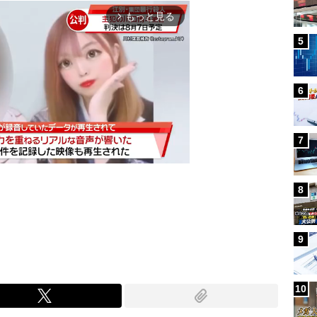
もっと見る
arrow_forward_ios
5
6
7
8
Mute
9
10