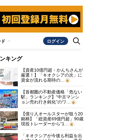
ンド
ログイン
ンキング
【資産10億円超・かんちさんが
厳選！】「キオクシアの次」に
資金が流れる期待の…
【首都圏の不動産価格「危ない
駅」ランキング】“中古マンシ
ョン売れ行き鈍化”のワ…
【億り人オールスターが狙う20
銘柄】「総資産69億円超」90歳
現役トレーダーから“1…
「キオクシアが今後も利益を出