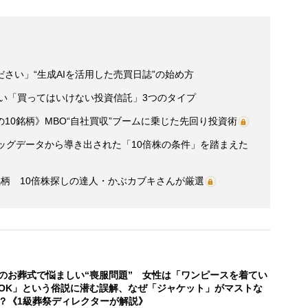
さい」“生成AIを活用した売買日誌”の始め方
たい「買ってはいけない投資信託」3つのタイプ
10銘柄》MBO“自社買収”ブームに乗じた先回り投資術
ッグデータから導き出された「10倍株の条件」を踏まえた
柄 10倍株探しの達人・かぶカブキさんが厳選
のお葬式で悩ましい“喪服問題” 女性は「ワンピースを着てい
OK」という俗説に潜む誤解、なぜ「ジャケット」がマストな
？《1級葬祭ディレクターが解説》