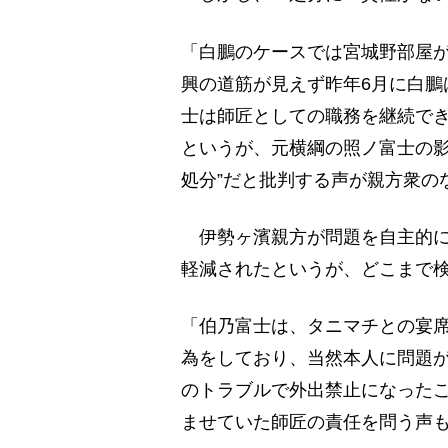
「白鵬のケースでは宮城野部屋
興の道筋が見えず昨年6月に白鵬
士は師匠としての職務を継続でき
というが、元横綱の照ノ富士の影
処分”だと批判する声が親方衆の
伊勢ヶ濱親方が問題を自主的に
軽減されたというが、どこまで
「伯乃富士は、タニマチとの宴
為をしており、当然本人に問題
のトラブルで外出禁止になったこ
ませていた師匠の責任を問う声