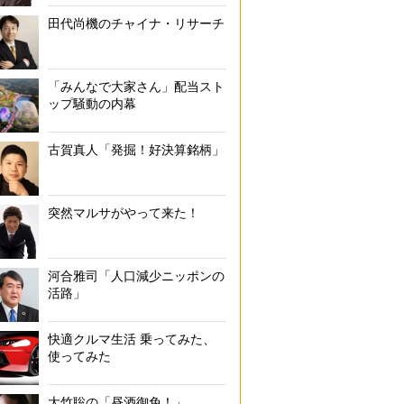
田代尚機のチャイナ・リサーチ
「みんなで大家さん」配当スト
ップ騒動の内幕
古賀真人「発掘！好決算銘柄」
突然マルサがやって来た！
河合雅司「人口減少ニッポンの
活路」
快適クルマ生活 乗ってみた、
使ってみた
大竹聡の「昼酒御免！」