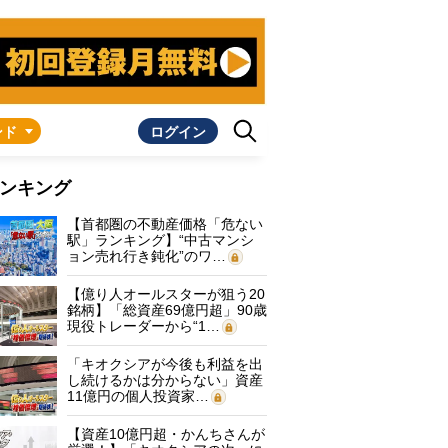
ンド
ログイン
ンキング
【首都圏の不動産価格「危ない
駅」ランキング】“中古マンシ
ョン売れ行き鈍化”のワ…
【億り人オールスターが狙う20
銘柄】「総資産69億円超」90歳
現役トレーダーから“1…
「キオクシアが今後も利益を出
し続けるかは分からない」資産
11億円の個人投資家…
【資産10億円超・かんちさんが