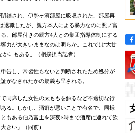
が閉鎖され、伊勢ヶ濱部屋に吸収された。部屋再
は退職したが、親方本人による暴力なのに照ノ富
る。部屋付きの親方4人との集団指導体制にする
響力が大きいままなのは明らか。これでは“大甘
なかにもある」（相撲担当記者）
申告し、常習性もないと判断されたため処分が
検証がなされたかの疑義も呈される。
席で同席した女性の太ももを触るなど不適切な行
がある。しかし、酒癖が悪いことで有名で、同様
ともある伯乃富士を深夜3時まで酒席に連れて飲
も大きい」（同前）