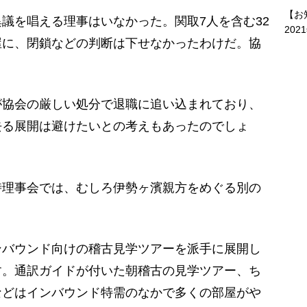
【お
議を唱える理事はいなかった。関取7人を含む32
202
屋に、閉鎖などの判断は下せなかったわけだ。協
が協会の厳しい処分で退職に追い込まれており、
去る展開は避けたいとの考えもあったのでしょ
理事会では、むしろ伊勢ヶ濱親方をめぐる別の
ンバウンド向けの稽古見学ツアーを派手に展開し
す。通訳ガイドが付いた朝稽古の見学ツアー、ち
などはインバウンド特需のなかで多くの部屋がや