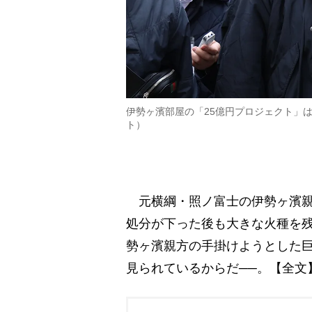
伊勢ヶ濱部屋の「25億円プロジェクト」
ト）
元横綱・照ノ富士の伊勢ヶ濱親
処分が下った後も大きな火種を
勢ヶ濱親方の手掛けようとした
見られているからだ──。【全文