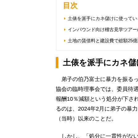
目次
土俵を派手にカネ儲けに使ってい
インバウンド向け稽古見学ツアー
土地の賃借料と建設費で総額25
土俵を派手にカネ儲
弟子の伯乃富士に暴力を振るっ
協会の臨時理事会では、委員待遇
報酬10％減額という処分が下さ
るのは、2024年2月に弟子の
（当時）以来のことだ。
しかし、「処分に一貫性がない