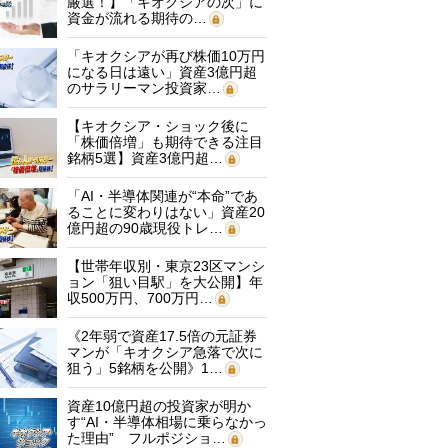
厳選！】「キオクシアの次」に
資金が流れる期待の…
「キオクシアが再び株価10万円
になる日は遠い」資産3億円超
のサラリーマン投資家…
【キオクシア・ショック後に
「株価倍増」も期待できる注目
銘柄5選】資産3億円超…
「AI・半導体関連が“本命”であ
ることに変わりはない」資産20
億円超の90歳現役トレ…
【世帯年収別・東京23区マンシ
ョン「狙い目駅」を大公開】年
収500万円、700万円…
《2年弱で資産17.5倍の元証券
マンが「キオクシア急落で次に
狙う」5銘柄を公開》1…
資産10億円超の投資家が明か
す“AI・半導体相場に乗らなかっ
た理由” フルポジショ…