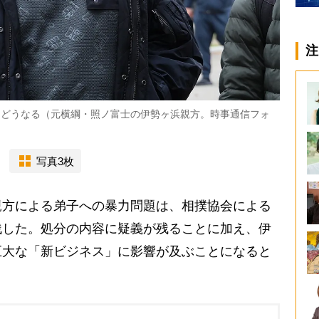
注
はどうなる（元横綱・照ノ富士の伊勢ヶ浜親方。時事通信フォ
写真3枚
方による弟子への暴力問題は、相撲協会による
残した。処分の内容に疑義が残ることに加え、伊
巨大な「新ビジネス」に影響が及ぶことになると
】