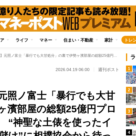
ア
ライフ
マネー
住まい・不動産
家計
トレ
【内幕レポート】元照ノ富士「暴行でも大甘処分」の裏で伊勢ヶ濱部屋の総額25億円プロジェクトが暗礁に “神聖な土俵を使ったインバウンド向け金儲け”に相撲協会から待った
ラ
1
2026.04.19 06:00
週刊ポスト
2
元照ノ富士「暴行でも大甘
ヶ濱部屋の総額25億円プロ
3
 “神聖な土俵を使ったイ
4
儲け”に相撲協会から待っ