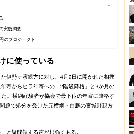
る
の実態調査
億円のプロジェクト
けに使っている
た伊勢ヶ濱親方に対し、4月9日に開かれた相撲
年寄からヒラ年寄への「2階級降格」と3か月の
れた。横綱経験者が協会で最下位の年寄に降格す
暴力問題で処分を受けた元横綱・白鵬の宮城野親方
」と疑問視する声が根強くある。