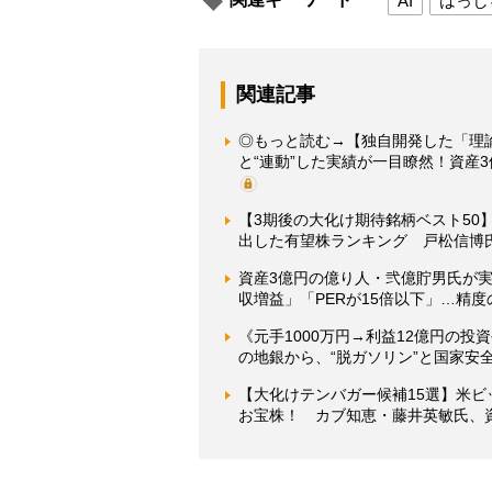
AI
はっし
関連記事
◎もっと読む→【独自開発した「理
と“連動”した実績が一目瞭然！資産3
【3期後の大化け期待銘柄ベスト5
出した有望株ランキング 戸松信博
資産3億円の億り人・弐億貯男氏が実践
収増益」「PERが15倍以下」…精
《元手1000万円→利益12億円の
の地銀から、“脱ガソリン”と国家安
【大化けテンバガー候補15選】米ビ
お宝株！ カブ知恵・藤井英敏氏、資