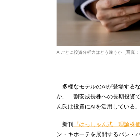
AIごとに投資分析力はどう違うか（写真
多様なモデルのAIが登場する
か。 割安成長株への長期投資で3
ん氏は投資にAIを活用している
新刊
『はっしゃん式 理論株価
ン・キホーテを展開するパン・