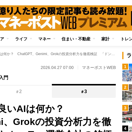
ア
ライフ
マネー
住まい・不動産
家計
トレ
株式投資と相性の良いAIは何か？ ChatGPT、Genimi、Grokの投資分析力を徹底検証 「ドン・キホーテ」運営会社の銘柄分析から見えてきた共通点と相違点《はっしゃん氏が解説》
ラ
1
2026.04.27 07:00
マネーポストWEB
入門
2
2
3
＃
＃
良いAIは何か？
3
imi、Grokの投資分析力を徹
4