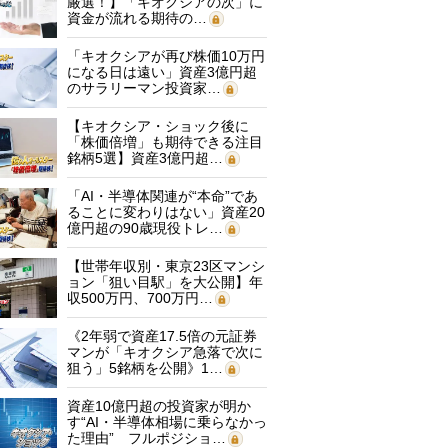
厳選！】「キオクシアの次」に
資金が流れる期待の…
「キオクシアが再び株価10万円
になる日は遠い」資産3億円超
のサラリーマン投資家…
【キオクシア・ショック後に
「株価倍増」も期待できる注目
銘柄5選】資産3億円超…
「AI・半導体関連が“本命”であ
ることに変わりはない」資産20
億円超の90歳現役トレ…
【世帯年収別・東京23区マンシ
ョン「狙い目駅」を大公開】年
収500万円、700万円…
《2年弱で資産17.5倍の元証券
マンが「キオクシア急落で次に
狙う」5銘柄を公開》1…
資産10億円超の投資家が明か
す“AI・半導体相場に乗らなかっ
た理由” フルポジショ…