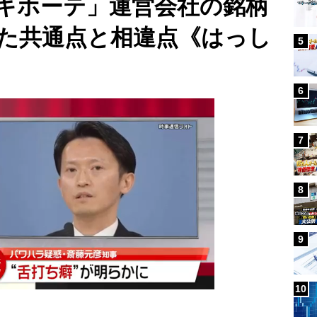
キホーテ」運営会社の銘柄
た共通点と相違点《はっし
5
6
7
8
9
10