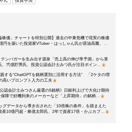
ゃん
投資手法
論株価」チャートを特別公開】過去の中東危機で現実の株価
億円を築いた投資家VTuber・はっしゃん氏が原油高騰、…
0】テンバガーを生み出す源泉「売上高の伸び率予測」から算
氏、弐億貯男氏、投資公認会計士みつ氏が注目ポイン…
する“ChatGPTを銘柄選別に活用する方法” 「2ケタの増
度の高いプロンプト入力の工夫
投資公認会計士みつさん厳選の5銘柄》日銀利上げで大化け期待
全保障で好機到来のメーカーなど「上昇期待」の銘柄…
ッグデータから導き出された「10倍株の条件」を踏まえた
産10億円超・株億太郎氏、2年で資産17倍・かぶカブ…