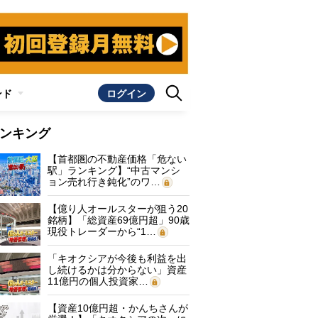
ンド
ログイン
ンキング
【首都圏の不動産価格「危ない
駅」ランキング】“中古マンシ
ョン売れ行き鈍化”のワ…
【億り人オールスターが狙う20
銘柄】「総資産69億円超」90歳
現役トレーダーから“1…
「キオクシアが今後も利益を出
し続けるかは分からない」資産
11億円の個人投資家…
【資産10億円超・かんちさんが