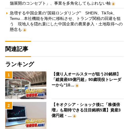
舗展開のコンセプト」、事業を多角化してもぶれない軸
急増する中国企業の“国籍ロンダリング” SHEIN、TikTok、
Temu…本社機能を海外に移転させ、トランプ関税の回避を狙
う 現地人を隠れ蓑にした中国企業の農業参入・土地取得への
懸念も
関連記事
ランキング
【億り人オールスターが狙う20銘柄】
1
「総資産69億円超」90歳現役トレーダ
ーから“10…
【キオクシア・ショック後に「株価倍
2
増」も期待できる注目銘柄5選】資産3
億円超・…