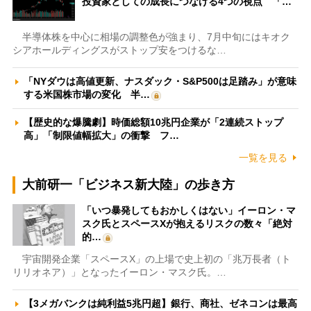
投資家としての成長につなげる4つの視点 「…
半導体株を中心に相場の調整色が強まり、7月中旬にはキオク
シアホールディングスがストップ安をつけるな…
「NYダウは高値更新、ナスダック・S&P500は足踏み」が意味
する米国株市場の変化 半…
【歴史的な爆騰劇】時価総額10兆円企業が「2連続ストップ
高」「制限値幅拡大」の衝撃 フ…
一覧を見る
大前研一「ビジネス新大陸」の歩き方
「いつ暴発してもおかしくはない」イーロン・マ
スク氏とスペースXが抱えるリスクの数々「絶対
的…
宇宙開発企業「スペースX」の上場で史上初の「兆万長者（ト
リリオネア）」となったイーロン・マスク氏。…
【3メガバンクは純利益5兆円超】銀行、商社、ゼネコンは最高