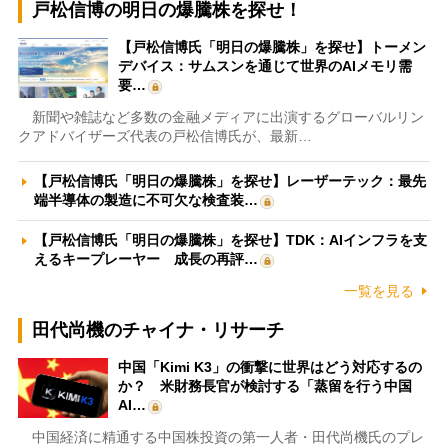
戸松信博の明日の爆騰株を探せ！
【戸松信博氏「明日の爆騰株」を探せ】トーメン
デバイス：サムスンを通じて世界のAIメモリ需
要…
新聞や雑誌など多数の金融メディアに出演するグローバルリン
クアドバイザーズ代表の戸松信博氏が、最新…
【戸松信博氏「明日の爆騰株」を探せ】レーザーテック：最先
端半導体の製造に不可欠な検査装…
【戸松信博氏「明日の爆騰株」を探せ】TDK：AIインフラを支
えるキープレーヤー 成長の再評…
一覧を見る
田代尚機のチャイナ・リサーチ
中国「Kimi K3」の衝撃に世界はどう対応するの
か？ 米財務長官が検討する「蒸留を行う中国
AI…
中国経済に精通する中国株投資の第一人者・田代尚機氏のプレ