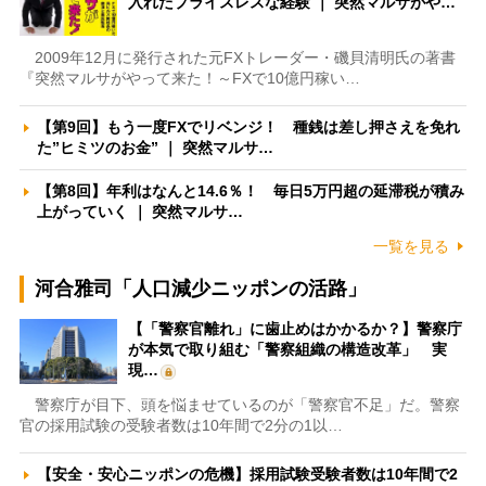
入れたプライスレスな経験 ｜ 突然マルサがや…
2009年12月に発行された元FXトレーダー・磯貝清明氏の著書
『突然マルサがやって来た！～FXで10億円稼い…
【第9回】もう一度FXでリベンジ！ 種銭は差し押さえを免れ
た”ヒミツのお金” ｜ 突然マルサ…
【第8回】年利はなんと14.6％！ 毎日5万円超の延滞税が積み
上がっていく ｜ 突然マルサ…
一覧を見る
河合雅司「人口減少ニッポンの活路」
【「警察官離れ」に歯止めはかかるか？】警察庁
が本気で取り組む「警察組織の構造改革」 実
現…
警察庁が目下、頭を悩ませているのが「警察官不足」だ。警察
官の採用試験の受験者数は10年間で2分の1以…
【安全・安心ニッポンの危機】採用試験受験者数は10年間で2