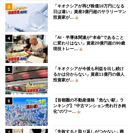
「キオクシアが再び株価10万円になる
3
日は遠い」資産3億円超のサラリーマン
投資家が…
「AI・半導体関連が“本命”であること
4
に変わりはない」資産20億円超の90歳
現役トレー…
「キオクシアが今後も利益を出し続け
5
るかは分からない」資産11億円の個人
投資家が…
【首都圏の不動産価格「危ない駅」ラ
6
ンキング】“中古マンション売れ行き鈍
化”のワー…
「失敗すると取り返しがつかない」葬
7