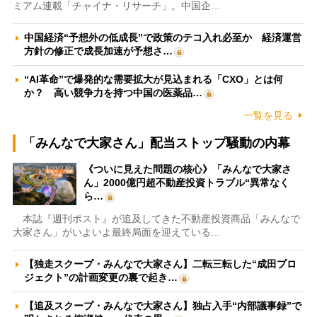
ミアム連載「チャイナ・リサーチ」。中国企…
中国経済“予想外の低成長”で政策のテコ入れ必至か 経済運営
方針の修正で成長加速が予想さ…
“AI革命”で爆発的な需要拡大が見込まれる「CXO」とは何
か？ 高い競争力を持つ中国の医薬品…
一覧を見る
「みんなで大家さん」配当ストップ騒動の内幕
《ついに見えた問題の核心》「みんなで大家さ
ん」2000億円超不動産投資トラブル“異常なく
ら…
本誌『週刊ポスト』が追及してきた不動産投資商品「みんなで
大家さん」がいよいよ最終局面を迎えている…
【独走スクープ・みんなで大家さん】二転三転した“成田プロ
ジェクト”の計画変更の裏で起き…
【追及スクープ・みんなで大家さん】独占入手“内部議事録”で