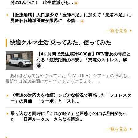
分の1以下に！ 出生数減がも…
【医療崩壊】人口減少で「医師不足」に加えて「患者不足」に
見舞われ地域医療が限界に 今後…
一覧を見る
快適クルマ生活 乗ってみた、使ってみた
【4ヶ月間で受注累計6000台】BEV普及の障壁と
なる「航続距離の不安」「充電のストレス」解
消…
あれほどもてはやされていた「EV（BEV）シフト」の潮流も、
最近では減速基調になっているように見える。…
《雪道の対応力を検証》シビアな状況で実感した「フォレスタ
ー」の真価 「ターボ」と「スト…
乗り込むと同時に「これが軽？」と戸惑うのには理由があっ
た 「日産ルークス」さらなる躍進…
一覧を見る