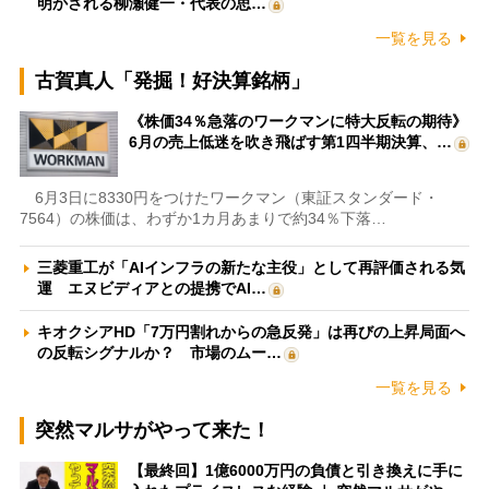
明かされる柳瀬健一・代表の思…
一覧を見る
古賀真人「発掘！好決算銘柄」
《株価34％急落のワークマンに特大反転の期待》
6月の売上低迷を吹き飛ばす第1四半期決算、…
6月3日に8330円をつけたワークマン（東証スタンダード・
7564）の株価は、わずか1カ月あまりで約34％下落…
三菱重工が「AIインフラの新たな主役」として再評価される気
運 エヌビディアとの提携でAI…
キオクシアHD「7万円割れからの急反発」は再びの上昇局面へ
の反転シグナルか？ 市場のムー…
一覧を見る
突然マルサがやって来た！
【最終回】1億6000万円の負債と引き換えに手に