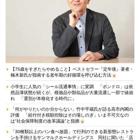
【75歳をすぎたらやめること】ベストセラー『定年後』著者・
楠木新氏が指南する老年期の好循環を呼び込む方法
小学生に人気の「シール流通事情」に変調 「ボンドロ」は依
然品薄状態が続くが、模倣品や類似品が大量流通し一部で値崩
れ 「選別が本格化する時代に」
「何がやりたいのか分からない」竹中平蔵氏が語る高市内閣の
評価 「給付付き税額控除はその場しのぎ」いま不可欠なの
は“社会保障制度の改革議論”と指摘
「30種類以上のパン食べ放題」で行列のできる新形態レストラ
ンを手掛けるサンマルクホールディングス 同社に聞いた「店