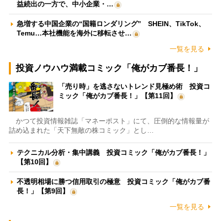
益続出の一方で、中小企業・…
急増する中国企業の“国籍ロンダリング” SHEIN、TikTok、
Temu…本社機能を海外に移転させ…
一覧を見る
投資ノウハウ満載コミック「俺がカブ番長！」
「売り時」を逃さないトレンド見極め術 投資コ
ミック「俺がカブ番長！」【第11回】
かつて投資情報雑誌「マネーポスト」にて、圧倒的な情報量が
詰め込まれた「天下無敵の株コミック」とし…
テクニカル分析・集中講義 投資コミック「俺がカブ番長！」
【第10回】
不透明相場に勝つ信用取引の極意 投資コミック「俺がカブ番
長！」【第9回】
一覧を見る