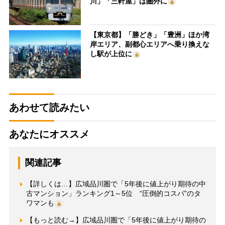
川」「三軒屋」は圏外に
【東京都】「勝どき」「豊洲」ほか湾
岸エリア、副都心エリアへ乗り換えな
し駅が上位に
あわせて読みたい
あなたにオススメ
関連記事
【詳しくは…】広域品川圏で「5年後に値上がり期待の中
古マンション」ランキング1～5位 “圧倒的コスパ”のタ
ワマンも
【もっと読む→】広域品川圏で「5年後に値上がり期待の