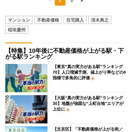
1
2
マンション
不動産価格
住宅購入
清水典之
稲垣慶州
【特集】10年後に不動産価格が上がる駅・下
がる駅ランキング
【東京“真の実力がある駅”ランキング
70】人口増減予測、値上がり率などの4
指標で多角的に評価
【大阪“真の実力がある駅”ランキング
30】地盤が強固な“上町台地”エリアが
上位に
【文京区】「不動産価格が上がる街／