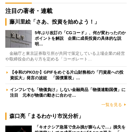
注目の著者・連載
藤川里絵「さあ、投資を始めよう！」
5年ぶり改訂の「CGコード」、何が変わったのか
ポイントを解説 企業に成長投資の具体的な説
明…
金融庁と東京証券取引所が共同で策定している上場企業の経営
や取締役会のあり方を定める「コーポレート…
【令和のPKOか】GPIFをめぐる片山財務相の「円資産への投
資拡大」発言の波紋 「国債重視」…
インフレでも「物価負け」しない金融商品「物価連動国債」に
注目 元本が物価の動きに合わせ…
一覧を見る
森口亮「まるわかり市況分析」
「キオクシア急落で含み損が膨らんで…」損失を