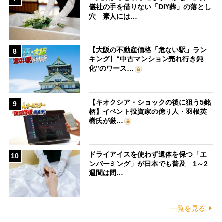
儀社の手を借りない「DIY葬」の落とし
穴 素人には…
【大阪の不動産価格「危ない駅」ラン
8
キング】“中古マンション売れ行き鈍
化”のワース…
【キオクシア・ショックの後に狙う5銘
9
柄】イベント投資家の億り人・羽根英
樹氏が厳…
ドライアイスを使わず遺体を保つ「エ
10
ンバーミング」が日本でも普及 1～2
週間は問…
一覧を見る