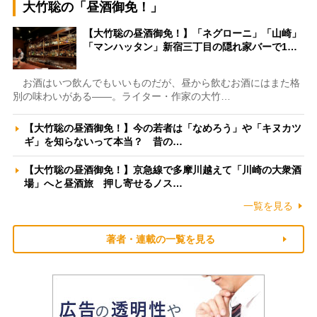
大竹聡の「昼酒御免！」
【大竹聡の昼酒御免！】「ネグローニ」「山崎」
「マンハッタン」新宿三丁目の隠れ家バーで1…
お酒はいつ飲んでもいいものだが、昼から飲むお酒にはまた格
別の味わいがある――。ライター・作家の大竹…
【大竹聡の昼酒御免！】今の若者は「なめろう」や「キヌカツ
ギ」を知らないって本当？ 昔の…
【大竹聡の昼酒御免！】京急線で多摩川越えて「川崎の大衆酒
場」へと昼酒旅 押し寄せるノス…
一覧を見る
著者・連載の一覧を見る