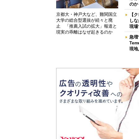
のか
京都大・神戸大など、難関国立
【ク
大学の総合型選抜が続々と廃
しな
止 「推薦入試の拡大」報道と
現場
現実の乖離はなぜ起きるのか
急増
Te
現地