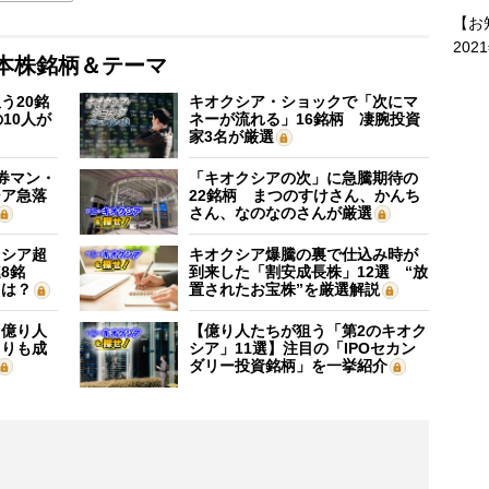
【お
202
本株銘柄＆テーマ
う20銘
キオクシア・ショックで「次にマ
10人が
ネーが流れる」16銘柄 凄腕投資
家3名が厳選
証券マン・
「キオクシアの次」に急騰期待の
シア急落
22銘柄 まつのすけさん、かんち
さん、なのなのさんが厳選
クシア超
キオクシア爆騰の裏で仕込み時が
8銘
到来した「割安成長株」12選 “放
”は？
置されたお宝株”を厳選解説
】億り人
【億り人たちが狙う「第2のキオク
よりも成
シア」11選】注目の「IPOセカン
ダリー投資銘柄」を一挙紹介