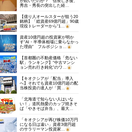
が続いたのか？ 信長亡き後、
秀吉・秀長の突出した経…
【億り人オールスターが狙う20
銘柄】「総資産69億円超」90歳
現役トレーダーから“1…
資産10億円超の投資家が明か
す“AI・半導体相場に乗らなかっ
た理由” フルポジショ…
【首都圏の不動産価格「危ない
駅」ランキング】“中古マンシ
ョン売れ行き鈍化”のワ…
【キオクシアが「配当」導入
へ】それでも資産10億円超の配
当株投資の達人が「買…
「北海道で知らない人はいな
い！」道民熱愛のカップ焼きそ
ば「やきそば弁当」、最大…
「キオクシアが再び株価10万円
になる日は遠い」資産3億円超
のサラリーマン投資家…