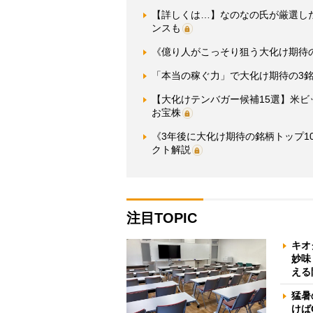
【詳しくは…】なのなの氏が厳選し
ンスも
《億り人がこっそり狙う大化け期待の
「本当の稼ぐ力」で大化け期待の3銘
【大化けテンバガー候補15選】米ビ
お宝株
《3年後に大化け期待の銘柄トップ1
クト解説
注目TOPIC
キオ
妙味
える
猛暑
けば