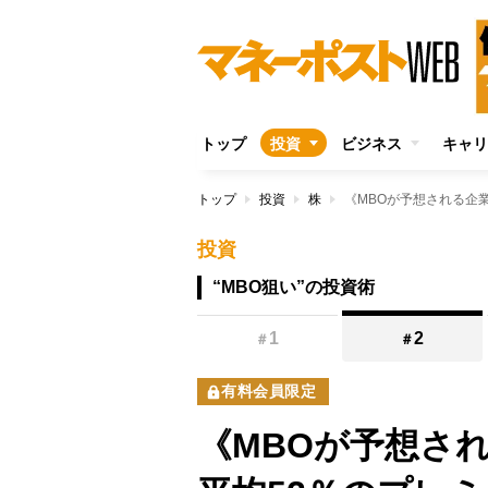
トップ
投資
ビジネス
キャリ
トップ
投資
株
投資
“MBO狙い”の投資術
1
2
＃
＃
有料会員限定
《MBOが予想さ