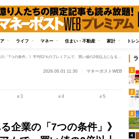
ア
ライフ
マネー
住まい・不動産
家計
トレ
《MBOが予想される企業の「7つの条件」》平均52％のプレミアムで、買い値の2倍以上になることも！ 資産2億円超・なのなの氏が語る先回り投資の魅力
ラ
1
2026.05.01 11:30
マネーポストWEB
2
3
4
5
＃
＃
＃
3
れる企業の「7つの条件」》
4