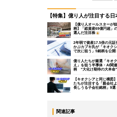
【特集】億り人が注目する日
【億り人オールスターが狙
柄】「総資産69億円超」の
選んだ注目株
2年弱で資産17.5倍の元
かぶカブキ氏が「キオク
で次に狙う」5銘柄を公開
億り人たちが厳選「キオ
え」を狙う半導体・AI関連
柄 “大化け期待の大本命
【キオクシアと同じ構図
たちが注目する「親会社
長しうる子会社銘柄」9選
関連記事