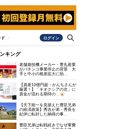
ンド
ログイン
ンキング
老舗遊技機メーカー・豊丸産業
がパチンコ事業停止の背景 大
手と中小の格差拡大に拍…
【資産10億円超・かんちさんが
厳選！】「キオクシアの次」に
資金が流れる期待の…
【天下統一を見据えた豊臣兄弟
の経済政策】秀吉が弟・秀長を
紀伊に転封した納得の事…
豊臣兄弟は転戦続きでなぜ軍費