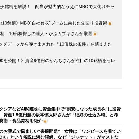
た6銘柄を解説！ 配当が魅力的なうえにMBOで大化けチャ
10銘柄》MBO“自社買収”ブームに乗じた先回り投資術
柄 10倍株探しの達人・かぶカブキさんが厳選
ッグデータから導き出された「10倍株の条件」を踏まえた
00を公開！》資産9億円のかんちさんが注目の10銘柄をセレ
クシアなどAI関連株に資金集中で“割安になった成長株”に投資
 資産1.5億円超の坂本慎太郎さんが「絶好の仕込み時」と考
防衛・食品銘柄を紹介
のお葬式で悩ましい“喪服問題” 女性は「ワンピースを着てい
OK」という俗説に潜む誤解、なぜ「ジャケット」がマストな