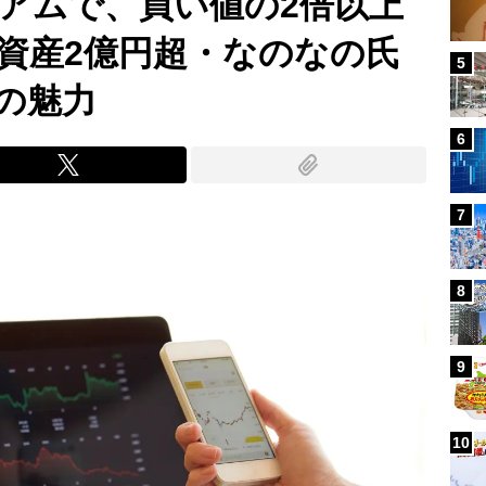
ミアムで、買い値の2倍以上
資産2億円超・なのなの氏
5
の魅力
6
7
8
9
10