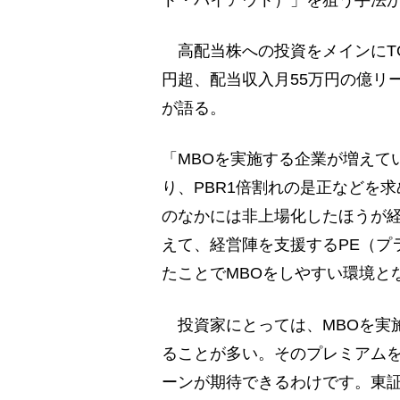
ト・バイアウト）」を狙う手法
高配当株への投資をメインにTO
円超、配当収入月55万円の億リ
が語る。
「MBOを実施する企業が増えて
り、PBR1倍割れの是正などを
のなかには非上場化したほうが
えて、経営陣を支援するPE（プ
たことでMBOをしやすい環境と
投資家にとっては、MBOを実
ることが多い。そのプレミアム
ーンが期待できるわけです。東証