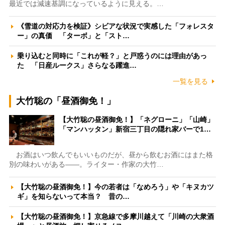
最近では減速基調になっているように見える。…
《雪道の対応力を検証》シビアな状況で実感した「フォレスタ
ー」の真価 「ターボ」と「スト…
乗り込むと同時に「これが軽？」と戸惑うのには理由があっ
た 「日産ルークス」さらなる躍進…
一覧を見る
大竹聡の「昼酒御免！」
【大竹聡の昼酒御免！】「ネグローニ」「山崎」
「マンハッタン」新宿三丁目の隠れ家バーで1…
お酒はいつ飲んでもいいものだが、昼から飲むお酒にはまた格
別の味わいがある――。ライター・作家の大竹…
【大竹聡の昼酒御免！】今の若者は「なめろう」や「キヌカツ
ギ」を知らないって本当？ 昔の…
【大竹聡の昼酒御免！】京急線で多摩川越えて「川崎の大衆酒