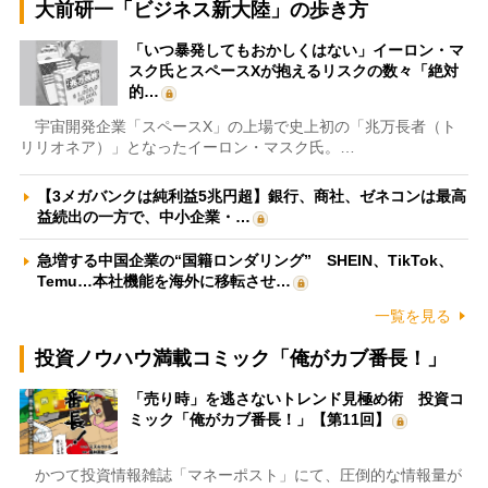
大前研一「ビジネス新大陸」の歩き方
「いつ暴発してもおかしくはない」イーロン・マ
スク氏とスペースXが抱えるリスクの数々「絶対
的…
宇宙開発企業「スペースX」の上場で史上初の「兆万長者（ト
リリオネア）」となったイーロン・マスク氏。…
【3メガバンクは純利益5兆円超】銀行、商社、ゼネコンは最高
益続出の一方で、中小企業・…
急増する中国企業の“国籍ロンダリング” SHEIN、TikTok、
Temu…本社機能を海外に移転させ…
一覧を見る
投資ノウハウ満載コミック「俺がカブ番長！」
「売り時」を逃さないトレンド見極め術 投資コ
ミック「俺がカブ番長！」【第11回】
かつて投資情報雑誌「マネーポスト」にて、圧倒的な情報量が