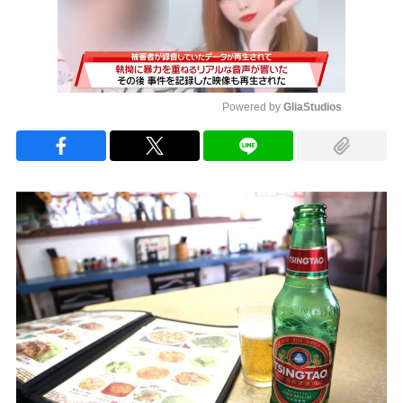
Powered by 
GliaStudios
Mute