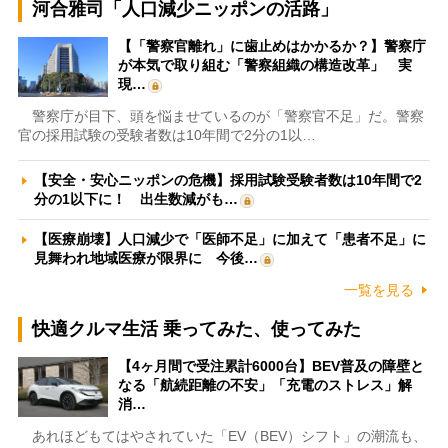
河合雅司「人口減少ニッポンの活路」
【「警察官離れ」に歯止めはかかるか？】警察庁
が本気で取り組む「警察組織の構造改革」 実
現…
警察庁が目下、頭を悩ませているのが「警察官不足」だ。警察
官の採用試験の受験者数は10年間で2分の1以…
【安全・安心ニッポンの危機】採用試験受験者数は10年間で2
分の1以下に！ 出生数減がも…
【医療崩壊】人口減少で「医師不足」に加えて「患者不足」に
見舞われ地域医療が限界に 今後…
一覧を見る
快適クルマ生活 乗ってみた、使ってみた
【4ヶ月間で受注累計6000台】BEV普及の障壁と
なる「航続距離の不安」「充電のストレス」解
消…
あれほどもてはやされていた「EV（BEV）シフト」の潮流も、