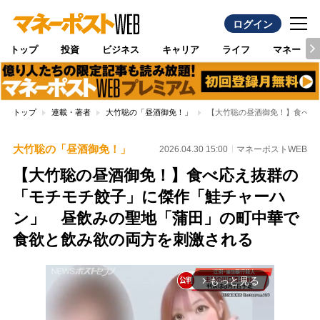
ログイン
トップ
投資
ビジネス
キャリア
ライフ
マネー
トップ
連載・著者
大竹聡の「昼酒御免！」
【大竹聡の昼酒御免！】食べ応
大竹聡の「昼酒御免！」
2026.04.30 15:00
マネーポストWEB
【大竹聡の昼酒御免！】食べ応え抜群の
「モチモチ餃子」に傑作「鮭チャーハ
ン」 昼飲みの聖地「蒲田」の町中華で
食欲と飲み欲の両方を刺激される
もっと見る
arrow_forward_ios