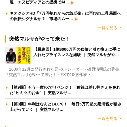
運 エヌビディアとの提携でAI…
キオクシアHD「7万円割れからの急反発」は再びの上昇局面へ
の反転シグナルか？ 市場のムー…
一覧を見る
突然マルサがやって来た！
【最終回】1億6000万円の負債と引き換えに手に
入れたプライスレスな経験 ｜ 突然マルサがや…
2009年12月に発行された元FXトレーダー・磯貝清明氏の著書
『突然マルサがやって来た！～FXで10億円稼い…
【第9回】もう一度FXでリベンジ！ 種銭は差し押さえを免れ
た”ヒミツのお金” ｜ 突然マルサ…
【第8回】年利はなんと14.6％！ 毎日5万円超の延滞税が積み
上がっていく ｜ 突然マルサ…
一覧を見る