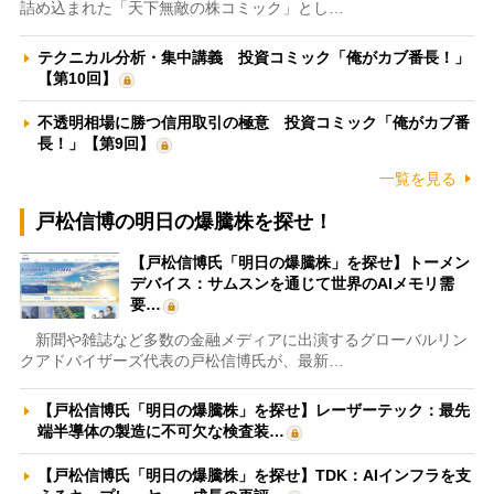
詰め込まれた「天下無敵の株コミック」とし…
テクニカル分析・集中講義 投資コミック「俺がカブ番長！」
【第10回】
不透明相場に勝つ信用取引の極意 投資コミック「俺がカブ番
長！」【第9回】
一覧を見る
戸松信博の明日の爆騰株を探せ！
【戸松信博氏「明日の爆騰株」を探せ】トーメン
デバイス：サムスンを通じて世界のAIメモリ需
要…
新聞や雑誌など多数の金融メディアに出演するグローバルリン
クアドバイザーズ代表の戸松信博氏が、最新…
【戸松信博氏「明日の爆騰株」を探せ】レーザーテック：最先
端半導体の製造に不可欠な検査装…
【戸松信博氏「明日の爆騰株」を探せ】TDK：AIインフラを支