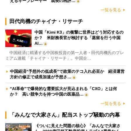
えるキープレーヤー 成長の再評…
一覧を見る
田代尚機のチャイナ・リサーチ
中国「Kimi K3」の衝撃に世界はどう対応するの
か？ 米財務長官が検討する「蒸留を行う中国
AI…
中国経済に精通する中国株投資の第一人者・田代尚機氏のプレ
ミアム連載「チャイナ・リサーチ」。中国企…
中国経済“予想外の低成長”で政策のテコ入れ必至か 経済運営
方針の修正で成長加速が予想さ…
“AI革命”で爆発的な需要拡大が見込まれる「CXO」とは何
か？ 高い競争力を持つ中国の医薬品…
一覧を見る
「みんなで大家さん」配当ストップ騒動の内幕
《ついに見えた問題の核心》「みんなで大家さ