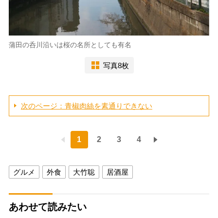
蒲田の呑川沿いは桜の名所としても有名
写真8枚
次のページ：青椒肉絲を素通りできない
1
2
3
4
グルメ
外食
大竹聡
居酒屋
あわせて読みたい