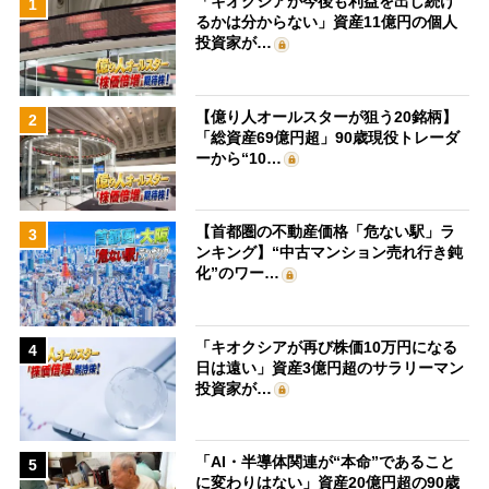
「キオクシアが今後も利益を出し続け
1
るかは分からない」資産11億円の個人
投資家が…
【億り人オールスターが狙う20銘柄】
2
「総資産69億円超」90歳現役トレーダ
ーから“10…
【首都圏の不動産価格「危ない駅」ラ
3
ンキング】“中古マンション売れ行き鈍
化”のワー…
「キオクシアが再び株価10万円になる
4
日は遠い」資産3億円超のサラリーマン
投資家が…
「AI・半導体関連が“本命”であること
5
に変わりはない」資産20億円超の90歳