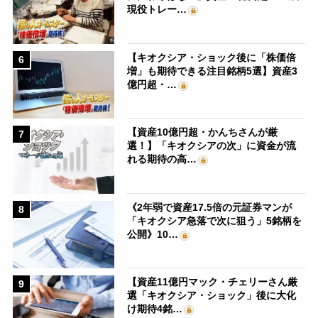
現役トレー…
【キオクシア・ショック後に「株価倍
6
増」も期待できる注目銘柄5選】資産3
億円超・…
【資産10億円超・かんちさんが厳
7
選！】「キオクシアの次」に資金が流
れる期待の高…
《2年弱で資産17.5倍の元証券マンが
8
「キオクシア急落で次に狙う」5銘柄を
公開》10…
【資産11億円マック・チェリーさん厳
9
選「キオクシア・ショック」後に大化
け期待4銘…