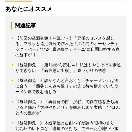
あなたにオススメ
関連記事
【前回の昼酒御免！を読む→】「究極のセンスを感じ
る」フラッと遠足気分で訪れた「江の島のオーセンティ
ック・バー」で“2打席連続マティーニ”に自問自答する春
の昼下がり
《昼酒御免！・第1回から読む→》私はもやしそばを素通
りできない 「新宿思い出横丁」昼下がりの誘惑
《昼酒御免！》誰がなんと言おうと「チャーメン」は酒
に合う 「四谷しんみち通り」の先に待ち構えていたラ
ーメン屋で飲む愉しみ
《昼酒御免！》「再開発の街・渋谷」で存在感を放ち続
ける老舗の「大串やきとり」を噛みしめて実感した“ほん
とうの豊かさ”
《昼酒御免！》木造家屋と缶酎ハイが誘う昭和の香り
北九州のレトロな「港町の角打ち」で浸った心地いい旅