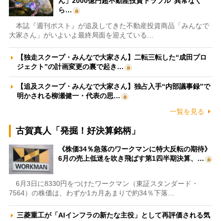
ん」2000億円超不動産投資トラブル“異常なく
ら…
本誌『週刊ポスト』が追及してきた不動産投資商品「みんなで
大家さん」がいよいよ最終局面を迎えている…
【独走スクープ・みんなで大家さん】二転三転した“成田プロ
ジェクト”の計画変更の裏で起き…
【追及スクープ・みんなで大家さん】独占入手“内部議事録”で
明かされる柳瀬健一・代表の思…
一覧を見る
古賀真人「発掘！好決算銘柄」
《株価34％急落のワークマンに特大反転の期待》
6月の売上低迷を吹き飛ばす第1四半期決算、…
6月3日に8330円をつけたワークマン（東証スタンダード・
7564）の株価は、わずか1カ月あまりで約34％下落…
三菱重工が「AIインフラの新たな主役」として再評価される気