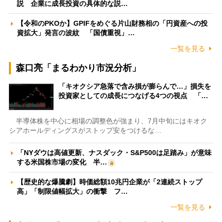
説 企業に成長投資の具体的な説…
【令和のPKOか】GPIFをめぐる片山財務相の「円資産への投
資拡大」発言の波紋 「国債重視」…
一覧を見る
森口亮「まるわかり市況分析」
「キオクシア急落で含み損が膨らんで…」損失を
投資家としての成長につなげる4つの視点 「…
半導体株を中心に相場の調整色が強まり、7月中旬にはキオク
シアホールディングスがストップ安をつけるな…
「NYダウは高値更新、ナスダック・S&P500は足踏み」が意味
する米国株市場の変化 半…
【歴史的な爆騰劇】時価総額10兆円企業が「2連続ストップ
高」「制限値幅拡大」の衝撃 フ…
一覧を見る