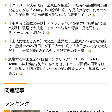
【クレジット決済代行・全東信が破産】63社もの金融機関が融
資をしながら「20年以上の粉飾決算」を見抜けなかったカラク
リ 営業現場では“自転車操業”の焦りも表出していた
【納車時に複数の事故】テスラジャパン“多額のEV補助金”で注
文殺到、現場は大混乱 トラブル続発の背後に見え隠れす
る“イーロンの右腕”の影
【土俵に埋まるカネ】大の里、豊昇龍が黒星続きの名古屋場所
は「懸賞金2826万円」が下位力士に渡り「今日はみんなで焼肉
だ！」 金星4個配給で協会は年96万円の支出増に
急増する中国企業の“国籍ロンダリング” SHEIN、TikTok、
Temu…本社機能を海外に移転させ、トランプ関税の回避を狙
う 現地人を隠れ蓑にした中国企業の農業参入・土地取得への
懸念も
関連記事
ランキング