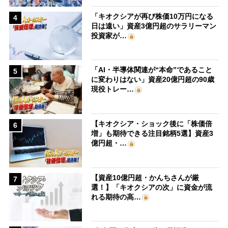
「キオクシアが再び株価10万円になる
4
日は遠い」資産3億円超のサラリーマン
投資家が…
「AI・半導体関連が“本命”であること
5
に変わりはない」資産20億円超の90歳
現役トレー…
【キオクシア・ショック後に「株価倍
6
増」も期待できる注目銘柄5選】資産3
億円超・…
【資産10億円超・かんちさんが厳
7
選！】「キオクシアの次」に資金が流
れる期待の高…