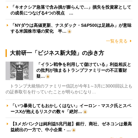
「キオクシア急落で含み損が膨らんで…」損失を投資家として
の成長につなげる4つの視点 …
「NYダウは高値更新、ナスダック・S&P500は足踏み」が意味
する米国株市場の変化 半…
一覧を見る
大前研一「ビジネス新大陸」の歩き方
「イラン戦争を利用して儲けている」利益相反と
の批判が強まるトランプファミリーの不正蓄財
疑…
トランプ大統領のファミリー信託が今年1～3月に3000回以上も
の証券取引を行っていたことが明らかになり…
「いつ暴発してもおかしくはない」イーロン・マスク氏とスペ
ースXが抱えるリスクの数々「絶対…
【3メガバンクは純利益5兆円超】銀行、商社、ゼネコンは最高
益続出の一方で、中小企業・…