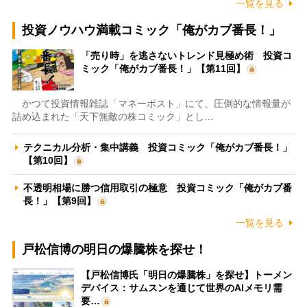
一覧を見る
投資ノウハウ満載コミック「俺がカブ番長！」
「売り時」を逃さないトレンド見極め術 投資コ
ミック「俺がカブ番長！」【第11回】
かつて投資情報雑誌「マネーポスト」にて、圧倒的な情報量が
詰め込まれた「天下無敵の株コミック」とし…
テクニカル分析・集中講義 投資コミック「俺がカブ番長！」
【第10回】
不透明相場に勝つ信用取引の極意 投資コミック「俺がカブ番
長！」【第9回】
一覧を見る
戸松信博の明日の爆騰株を探せ！
【戸松信博氏「明日の爆騰株」を探せ】トーメン
デバイス：サムスンを通じて世界のAIメモリ需
要…