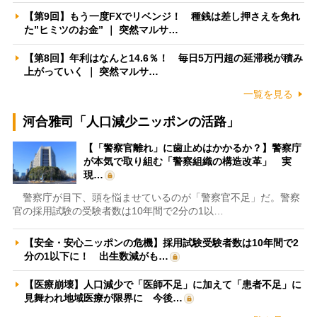
【第9回】もう一度FXでリベンジ！ 種銭は差し押さえを免れ
た”ヒミツのお金” ｜ 突然マルサ…
【第8回】年利はなんと14.6％！ 毎日5万円超の延滞税が積み
上がっていく ｜ 突然マルサ…
一覧を見る
河合雅司「人口減少ニッポンの活路」
【「警察官離れ」に歯止めはかかるか？】警察庁
が本気で取り組む「警察組織の構造改革」 実
現…
警察庁が目下、頭を悩ませているのが「警察官不足」だ。警察
官の採用試験の受験者数は10年間で2分の1以…
【安全・安心ニッポンの危機】採用試験受験者数は10年間で2
分の1以下に！ 出生数減がも…
【医療崩壊】人口減少で「医師不足」に加えて「患者不足」に
見舞われ地域医療が限界に 今後…