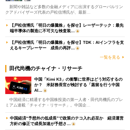
新聞や雑誌など多数の金融メディアに出演するグローバルリン
クアドバイザーズ代表の戸松信博氏が、最新…
【戸松信博氏「明日の爆騰株」を探せ】レーザーテック：最先
端半導体の製造に不可欠な検査装…
【戸松信博氏「明日の爆騰株」を探せ】TDK：AIインフラを支
えるキープレーヤー 成長の再評…
一覧を見る
田代尚機のチャイナ・リサーチ
中国「Kimi K3」の衝撃に世界はどう対応するの
か？ 米財務長官が検討する「蒸留を行う中国
AI…
中国経済に精通する中国株投資の第一人者・田代尚機氏のプレ
ミアム連載「チャイナ・リサーチ」。中国企…
中国経済“予想外の低成長”で政策のテコ入れ必至か 経済運営
方針の修正で成長加速が予想さ…