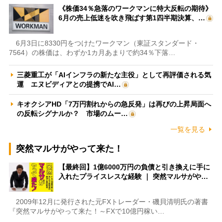
《株価34％急落のワークマンに特大反転の期待》
6月の売上低迷を吹き飛ばす第1四半期決算、…
6月3日に8330円をつけたワークマン（東証スタンダード・
7564）の株価は、わずか1カ月あまりで約34％下落…
三菱重工が「AIインフラの新たな主役」として再評価される気
運 エヌビディアとの提携でAI…
キオクシアHD「7万円割れからの急反発」は再びの上昇局面へ
の反転シグナルか？ 市場のムー…
一覧を見る
突然マルサがやって来た！
【最終回】1億6000万円の負債と引き換えに手に
入れたプライスレスな経験 ｜ 突然マルサがや…
2009年12月に発行された元FXトレーダー・磯貝清明氏の著書
『突然マルサがやって来た！～FXで10億円稼い…