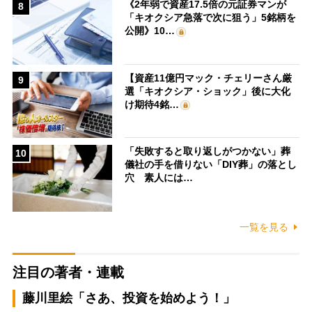
《2年弱で資産17.5倍の元証券マンが
8
「キオクシア急落で次に狙う」5銘柄を
公開》10…
【資産11億円マック・チェリーさん厳
9
選「キオクシア・ショック」後に大化
け期待4銘…
「失敗すると取り返しがつかない」葬
10
儀社の手を借りない「DIY葬」の落とし
穴 素人には…
一覧を見る
注目の著者・連載
藤川里絵「さあ、投資を始めよう！」