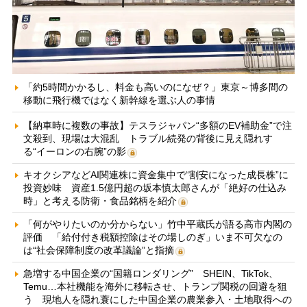
「約5時間かかるし、料金も高いのになぜ？」東京～博多間の
移動に飛行機ではなく新幹線を選ぶ人の事情
【納車時に複数の事故】テスラジャパン“多額のEV補助金”で注
文殺到、現場は大混乱 トラブル続発の背後に見え隠れす
る“イーロンの右腕”の影
キオクシアなどAI関連株に資金集中で“割安になった成長株”に
投資妙味 資産1.5億円超の坂本慎太郎さんが「絶好の仕込み
時」と考える防衛・食品銘柄を紹介
「何がやりたいのか分からない」竹中平蔵氏が語る高市内閣の
評価 「給付付き税額控除はその場しのぎ」いま不可欠なの
は“社会保障制度の改革議論”と指摘
急増する中国企業の“国籍ロンダリング” SHEIN、TikTok、
Temu…本社機能を海外に移転させ、トランプ関税の回避を狙
う 現地人を隠れ蓑にした中国企業の農業参入・土地取得への