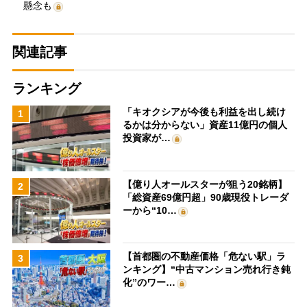
懸念も
関連記事
ランキング
「キオクシアが今後も利益を出し続け
1
るかは分からない」資産11億円の個人
投資家が…
【億り人オールスターが狙う20銘柄】
2
「総資産69億円超」90歳現役トレーダ
ーから“10…
【首都圏の不動産価格「危ない駅」ラ
3
ンキング】“中古マンション売れ行き鈍
化”のワー…