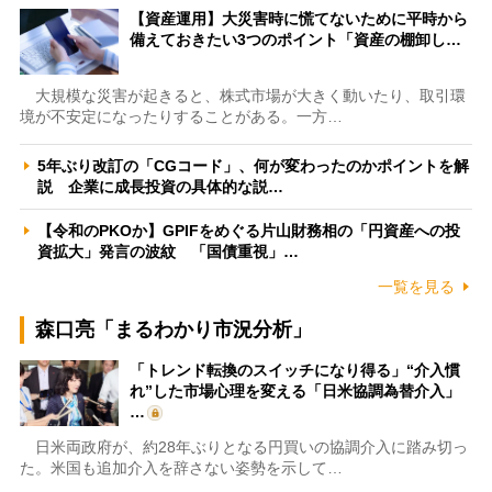
【資産運用】大災害時に慌てないために平時から
備えておきたい3つのポイント「資産の棚卸し…
大規模な災害が起きると、株式市場が大きく動いたり、取引環
境が不安定になったりすることがある。一方…
5年ぶり改訂の「CGコード」、何が変わったのかポイントを解
説 企業に成長投資の具体的な説…
【令和のPKOか】GPIFをめぐる片山財務相の「円資産への投
資拡大」発言の波紋 「国債重視」…
一覧を見る
森口亮「まるわかり市況分析」
「トレンド転換のスイッチになり得る」“介入慣
れ”した市場心理を変える「日米協調為替介入」
…
日米両政府が、約28年ぶりとなる円買いの協調介入に踏み切っ
た。米国も追加介入を辞さない姿勢を示して…