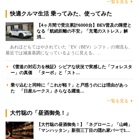
一覧を見る
快適クルマ生活 乗ってみた、使ってみた
【4ヶ月間で受注累計6000台】BEV普及の障壁と
なる「航続距離の不安」「充電のストレス」解
消…
あれほどもてはやされていた「EV（BEV）シフト」の潮流も、
最近では減速基調になっているように見える。…
《雪道の対応力を検証》シビアな状況で実感した「フォレスタ
ー」の真価 「ターボ」と「スト…
乗り込むと同時に「これが軽？」と戸惑うのには理由があっ
た 「日産ルークス」さらなる躍進…
一覧を見る
大竹聡の「昼酒御免！」
【大竹聡の昼酒御免！】「ネグローニ」「山崎」
「マンハッタン」新宿三丁目の隠れ家バーで1…