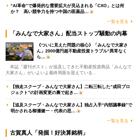
“AI革命”で爆発的な需要拡大が見込まれる「CXO」とは何
か？ 高い競争力を持つ中国の医薬品…
一覧を見る
「みんなで大家さん」配当ストップ騒動の内幕
《ついに見えた問題の核心》「みんなで大家さ
ん」2000億円超不動産投資トラブル“異常なく
ら…
本誌『週刊ポスト』が追及してきた不動産投資商品「みんなで
大家さん」がいよいよ最終局面を迎えている…
【独走スクープ・みんなで大家さん】二転三転した“成田プロ
ジェクト”の計画変更の裏で起き…
【追及スクープ・みんなで大家さん】独占入手“内部議事録”で
明かされる柳瀬健一・代表の思…
一覧を見る
古賀真人「発掘！好決算銘柄」