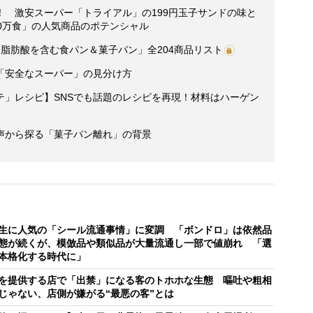
！ 激安スーパー「トライアル」の199円玉子サンドの味と
0万食」の人気商品のポテンシャル
脂肪酸を含む食パン＆菓子パン」全204商品リスト
「安全なスーパー」の見分け方
テ」レシピ】SNSでも話題のレシピを再現！材料はハーゲン
声から探る「菓子パン離れ」の背景
生に人気の「シール流通事情」に変調 「ボンドロ」は依然品
態が続くが、模倣品や類似品が大量流通し一部で値崩れ 「選
本格化する時代に」
を提供する店で「出禁」になる客のトホホな生態 嘔吐や粗相
じゃない、店側が嫌がる“最悪の客”とは