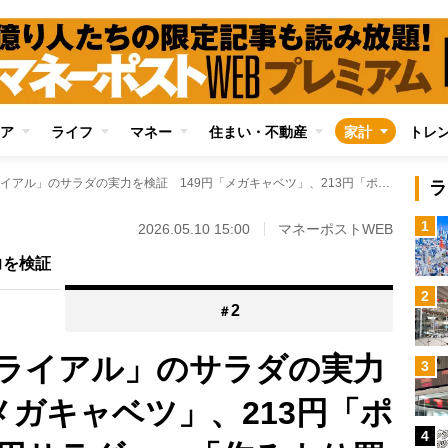
ア
ライフ
マネー
住まい・不動産
家計
トレ
激安スーパー「トライアル」のサラダの実力を検証 149円「メガキャベツ」、213円「ポテトサラダ」「徳用サラダ」…「作るより買ったほうがいい」と思わせる値段と量に満足
ラ
1
2026.05.10 15:00
マネーポストWEB
力を検証
2
2
＃
ライアル」のサラダの実力
3
メガキャベツ」、213円「ポ
4