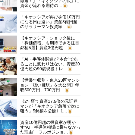
厳選！】「キオクシアの次」に
資金が流れる期待の…
「キオクシアが再び株価10万円
になる日は遠い」資産3億円超
のサラリーマン投資家…
【キオクシア・ショック後に
「株価倍増」も期待できる注目
銘柄5選】資産3億円超…
「AI・半導体関連が“本命”であ
ることに変わりはない」資産20
億円超の90歳現役トレ…
【世帯年収別・東京23区マンシ
ョン「狙い目駅」を大公開】年
収500万円、700万円…
《2年弱で資産17.5倍の元証券
マンが「キオクシア急落で次に
狙う」5銘柄を公開》1…
資産10億円超の投資家が明か
す“AI・半導体相場に乗らなかっ
た理由” フルポジショ…