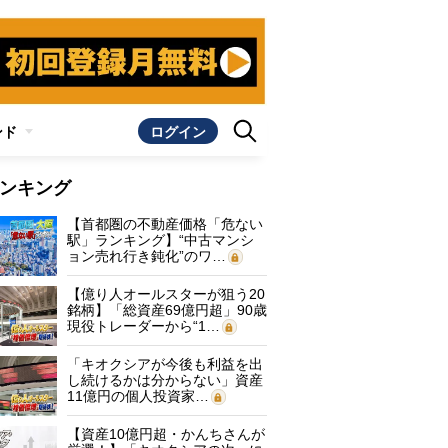
ンド
ログイン
ンキング
【首都圏の不動産価格「危ない
駅」ランキング】“中古マンシ
ョン売れ行き鈍化”のワ…
【億り人オールスターが狙う20
銘柄】「総資産69億円超」90歳
現役トレーダーから“1…
「キオクシアが今後も利益を出
し続けるかは分からない」資産
11億円の個人投資家…
【資産10億円超・かんちさんが