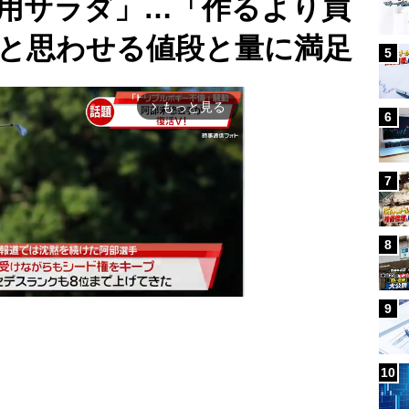
用サラダ」…「作るより買
と思わせる値段と量に満足
5
もっと見る
arrow_forward_ios
6
7
8
9
Mute
10