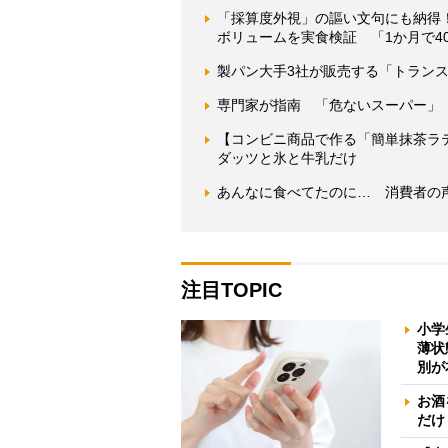
「採算度外視」の謳い文句にも納得
ボリュームを実食検証 「1か月で4
製パン大手3社が販売する「トランス
専門家が指南 「危ないスーパー」
【コンビニ商品で作る「簡単抹茶ラ
ダッツと氷と牛乳だけ
あんなに食べてたのに… 消費者の
注目TOPIC
小学
薄状
別が
お酒
だけ