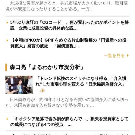
大規模な災害が起きると、株式市場が大きく動いたり、取引環
境が不安定になったりすることがある。一方…
5年ぶり改訂の「CGコード」、何が変わったのかポイントを解
説 企業に成長投資の具体的な説…
【令和のPKOか】GPIFをめぐる片山財務相の「円資産への投
資拡大」発言の波紋 「国債重視」…
一覧を見る
森口亮「まるわかり市況分析」
「トレンド転換のスイッチになり得る」“介入慣
れ”した市場心理を変える「日米協調為替介入」
…
日米両政府が、約28年ぶりとなる円買いの協調介入に踏み切っ
た。米国も追加介入を辞さない姿勢を示して…
「キオクシア急落で含み損が膨らんで…」損失を投資家として
の成長につなげる4つの視点 …