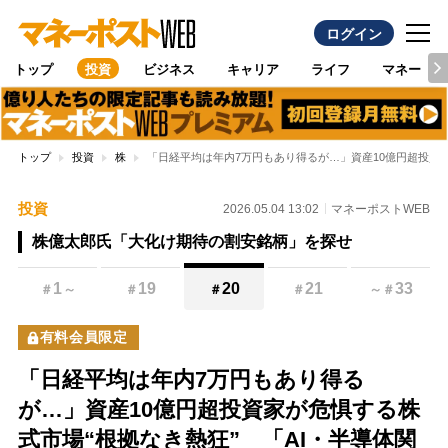
ログイン
トップ
投資
ビジネス
キャリア
ライフ
マネー
トップ
投資
株
「日経平均は年内7万円もあり得るが…」資産10億円超投資
投資
2026.05.04 13:02
マネーポストWEB
株億太郎氏「大化け期待の割安銘柄」を探せ
1
19
20
21
33
＃
～
＃
＃
＃
～
＃
有料会員限定
「日経平均は年内7万円もあり得る
が…」資産10億円超投資家が危惧する株
式市場“根拠なき熱狂” 「AI・半導体関