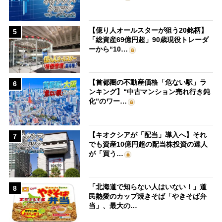
【億り人オールスターが狙う20銘柄】
5
「総資産69億円超」90歳現役トレーダ
ーから“10…
【首都圏の不動産価格「危ない駅」ラ
6
ンキング】“中古マンション売れ行き鈍
化”のワー…
【キオクシアが「配当」導入へ】それ
7
でも資産10億円超の配当株投資の達人
が「買う…
「北海道で知らない人はいない！」道
8
民熱愛のカップ焼きそば「やきそば弁
当」、最大の…