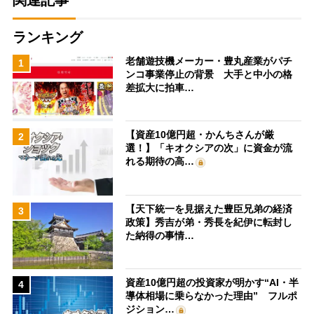
ランキング
老舗遊技機メーカー・豊丸産業がパチ
1
ンコ事業停止の背景 大手と中小の格
差拡大に拍車…
【資産10億円超・かんちさんが厳
2
選！】「キオクシアの次」に資金が流
れる期待の高…
【天下統一を見据えた豊臣兄弟の経済
3
政策】秀吉が弟・秀長を紀伊に転封し
た納得の事情…
資産10億円超の投資家が明かす“AI・半
4
導体相場に乗らなかった理由” フルポ
ジション…