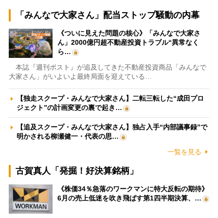
「みんなで大家さん」配当ストップ騒動の内幕
《ついに見えた問題の核心》「みんなで大家さ
ん」2000億円超不動産投資トラブル“異常なく
ら…
本誌『週刊ポスト』が追及してきた不動産投資商品「みんなで
大家さん」がいよいよ最終局面を迎えている…
【独走スクープ・みんなで大家さん】二転三転した“成田プロ
ジェクト”の計画変更の裏で起き…
【追及スクープ・みんなで大家さん】独占入手“内部議事録”で
明かされる柳瀬健一・代表の思…
一覧を見る
古賀真人「発掘！好決算銘柄」
《株価34％急落のワークマンに特大反転の期待》
6月の売上低迷を吹き飛ばす第1四半期決算、…