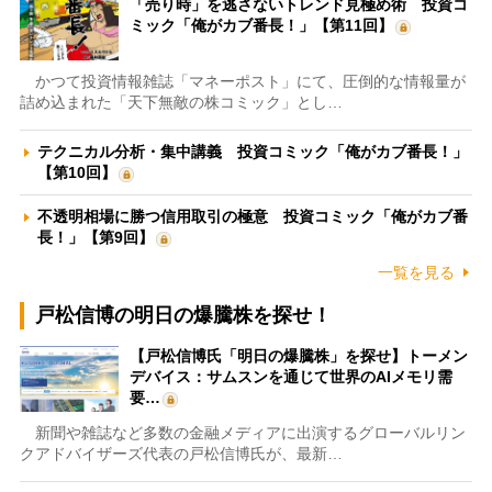
「売り時」を逃さないトレンド見極め術 投資コ
ミック「俺がカブ番長！」【第11回】
かつて投資情報雑誌「マネーポスト」にて、圧倒的な情報量が
詰め込まれた「天下無敵の株コミック」とし…
テクニカル分析・集中講義 投資コミック「俺がカブ番長！」
【第10回】
不透明相場に勝つ信用取引の極意 投資コミック「俺がカブ番
長！」【第9回】
一覧を見る
戸松信博の明日の爆騰株を探せ！
【戸松信博氏「明日の爆騰株」を探せ】トーメン
デバイス：サムスンを通じて世界のAIメモリ需
要…
新聞や雑誌など多数の金融メディアに出演するグローバルリン
クアドバイザーズ代表の戸松信博氏が、最新…