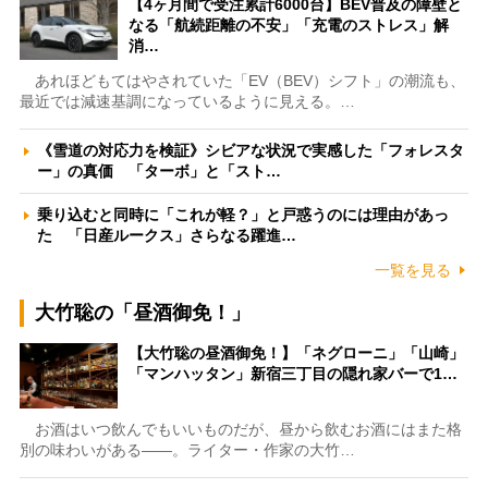
【4ヶ月間で受注累計6000台】BEV普及の障壁と
なる「航続距離の不安」「充電のストレス」解
消…
あれほどもてはやされていた「EV（BEV）シフト」の潮流も、
最近では減速基調になっているように見える。…
《雪道の対応力を検証》シビアな状況で実感した「フォレスタ
ー」の真価 「ターボ」と「スト…
乗り込むと同時に「これが軽？」と戸惑うのには理由があっ
た 「日産ルークス」さらなる躍進…
一覧を見る
大竹聡の「昼酒御免！」
【大竹聡の昼酒御免！】「ネグローニ」「山崎」
「マンハッタン」新宿三丁目の隠れ家バーで1…
お酒はいつ飲んでもいいものだが、昼から飲むお酒にはまた格
別の味わいがある――。ライター・作家の大竹…