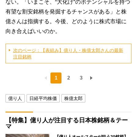
ない。「いまこそ、“大化け”のポテンシャルを持つ
有望な割安銘柄を発掘するチャンスがある」と株
億さんは指摘する。今後、どのように株式市場に
向き合えばいいのか。
次のページ：【表組み】億り人・株億太郎さんの最新
注目銘柄
1
2
3
億り人
日経平均株価
株億太郎
【特集】億り人が注目する日本株銘柄＆テー
マ
【億り人オールスターが狙う20銘柄】