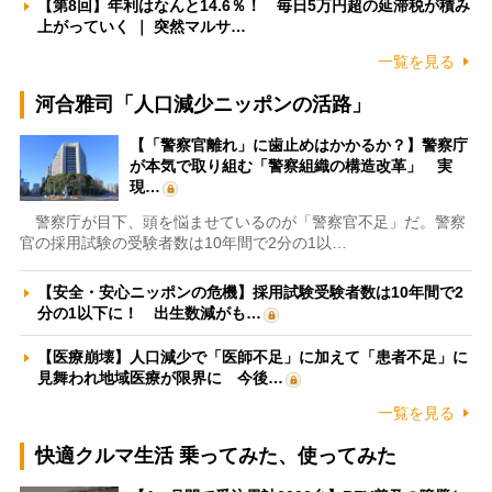
【第8回】年利はなんと14.6％！ 毎日5万円超の延滞税が積み
上がっていく ｜ 突然マルサ…
一覧を見る
河合雅司「人口減少ニッポンの活路」
【「警察官離れ」に歯止めはかかるか？】警察庁
が本気で取り組む「警察組織の構造改革」 実
現…
警察庁が目下、頭を悩ませているのが「警察官不足」だ。警察
官の採用試験の受験者数は10年間で2分の1以…
【安全・安心ニッポンの危機】採用試験受験者数は10年間で2
分の1以下に！ 出生数減がも…
【医療崩壊】人口減少で「医師不足」に加えて「患者不足」に
見舞われ地域医療が限界に 今後…
一覧を見る
快適クルマ生活 乗ってみた、使ってみた