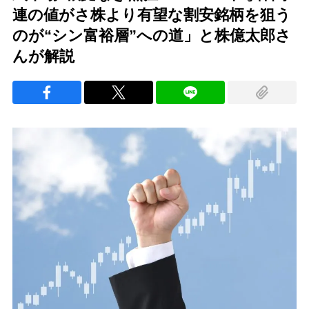
連の値がさ株より有望な割安銘柄を狙う
のが“シン富裕層”への道」と株億太郎さ
んが解説