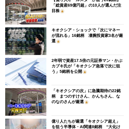
「総資産69億円超」の10人が選んだ注
目株
キオクシア・ショックで「次にマネー
が流れる」16銘柄 凄腕投資家3名が厳
選
2年弱で資産17.5倍の元証券マン・かぶ
カブキ氏が「キオクシア急落で次に狙
う」5銘柄を公開
「キオクシアの次」に急騰期待の22銘
柄 まつのすけさん、かんちさん、な
のなのさんが厳選
億り人たちが厳選「キオクシア超え」
を狙う半導体・AI関連8銘柄 “大化け