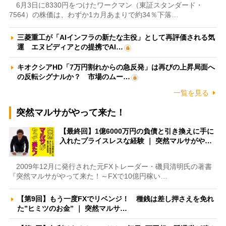
6月3日に8330円をつけたワークマン（東証スタンダード・
7564）の株価は、わずか1カ月あまりで約34％下落…
三菱重工が「AIインフラの新たな主役」として再評価される気
運 エヌビディアとの提携でAI…
キオクシアHD「7万円割れからの急反発」は再びの上昇局面へ
の反転シグナルか？ 市場のムー…
一覧を見る
突然マルサがやって来た！
【最終回】1億6000万円の負債と引き換えに手に
入れたプライスレスな経験 ｜ 突然マルサがや…
2009年12月に発行された元FXトレーダー・磯貝清明氏の著書
『突然マルサがやって来た！～FXで10億円稼い…
【第9回】もう一度FXでリベンジ！ 種銭は差し押さえを免れ
た”ヒミツのお金” ｜ 突然マルサ…