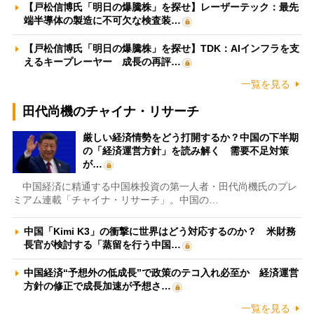
【戸松信博氏「明日の爆騰株」を探せ】レーザーテック：最先
端半導体の製造に不可欠な検査装…
【戸松信博氏「明日の爆騰株」を探せ】TDK：AIインフラを支
えるキープレーヤー 成長の再評…
一覧を見る
田代尚機のチャイナ・リサーチ
厳しい経済情勢をどう打開するか？中国の下半期
の「経済運営方針」を読み解く 需要不足対策
が…
中国経済に精通する中国株投資の第一人者・田代尚機氏のプレ
ミアム連載「チャイナ・リサーチ」。中国の…
中国「Kimi K3」の衝撃に世界はどう対応するのか？ 米財務
長官が検討する「蒸留を行う中国…
中国経済“予想外の低成長”で政策のテコ入れ必至か 経済運営
方針の修正で成長加速が予想さ…
一覧を見る