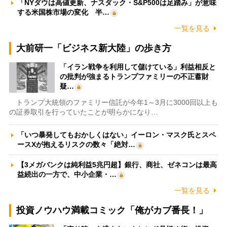
「NYダウは高値更新、ナスダック・S&P500は足踏み」が意味
する米国株市場の変化 半…
一覧を見る
大前研一「ビジネス新大陸」の歩き方
「イラン戦争を利用して儲けている」利益相反と
の批判が強まるトランプファミリーの不正蓄財
疑…
トランプ大統領のファミリー信託が今年1～3月に3000回以上も
の証券取引を行っていたことが明らかになり…
「いつ暴発してもおかしくはない」イーロン・マスク氏とスペ
ースXが抱えるリスクの数々「絶対…
【3メガバンクは純利益5兆円超】銀行、商社、ゼネコンは最高
益続出の一方で、中小企業・…
一覧を見る
投資ノウハウ満載コミック「俺がカブ番長！」