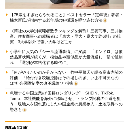
【75歳をすぎたらやめること】ベストセラー『定年後』著者・
楠木新氏が指南する老年期の好循環を呼び込む方法
《商社の大学別就職者数ランキングを解剖》三菱商事、三井物
産、住友商事への就職者は「東大・早大・慶大で約6割」の現
実 3大学以外で強い大学はどこか
小学生に人気の「シール流通事情」に変調 「ボンドロ」は依
然品薄状態が続くが、模倣品や類似品が大量流通し一部で値崩
れ 「選別が本格化する時代に」
「何がやりたいのか分からない」竹中平蔵氏が語る高市内閣の
評価 「給付付き税額控除はその場しのぎ」いま不可欠なの
は“社会保障制度の改革議論”と指摘
急増する中国企業の“国籍ロンダリング” SHEIN、TikTok、
Temu…本社機能を海外に移転させ、トランプ関税の回避を狙
う 現地人を隠れ蓑にした中国企業の農業参入・土地取得への
懸念も
関連記事