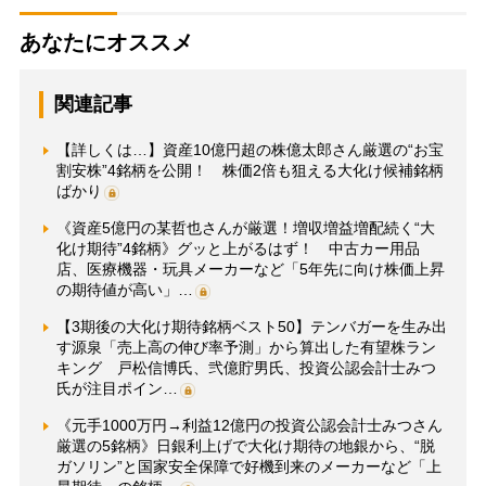
あなたにオススメ
関連記事
【詳しくは…】資産10億円超の株億太郎さん厳選の“お宝
割安株”4銘柄を公開！ 株価2倍も狙える大化け候補銘柄
ばかり
《資産5億円の某哲也さんが厳選！増収増益増配続く“大
化け期待”4銘柄》グッと上がるはず！ 中古カー用品
店、医療機器・玩具メーカーなど「5年先に向け株価上昇
の期待値が高い」…
【3期後の大化け期待銘柄ベスト50】テンバガーを生み出
す源泉「売上高の伸び率予測」から算出した有望株ラン
キング 戸松信博氏、弐億貯男氏、投資公認会計士みつ
氏が注目ポイン…
《元手1000万円→利益12億円の投資公認会計士みつさん
厳選の5銘柄》日銀利上げで大化け期待の地銀から、“脱
ガソリン”と国家安全保障で好機到来のメーカーなど「上