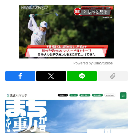
もっと見る
arrow_forward_ios
Powered by 
GliaStudios
Mute