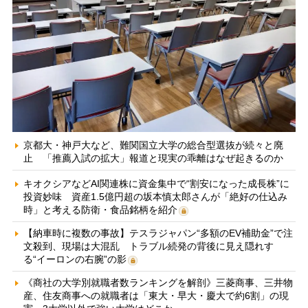
京都大・神戸大など、難関国立大学の総合型選抜が続々と廃
止 「推薦入試の拡大」報道と現実の乖離はなぜ起きるのか
キオクシアなどAI関連株に資金集中で“割安になった成長株”に
投資妙味 資産1.5億円超の坂本慎太郎さんが「絶好の仕込み
時」と考える防衛・食品銘柄を紹介
【納車時に複数の事故】テスラジャパン“多額のEV補助金”で注
文殺到、現場は大混乱 トラブル続発の背後に見え隠れす
る“イーロンの右腕”の影
《商社の大学別就職者数ランキングを解剖》三菱商事、三井物
産、住友商事への就職者は「東大・早大・慶大で約6割」の現