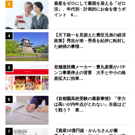
資産をゼロにして最期を迎える「ゼロ
3
活」、年代別・計画的にお金を使うポ
イント 6…
【天下統一を見据えた豊臣兄弟の経済
4
政策】秀吉が弟・秀長を紀伊に転封し
た納得の事情…
老舗遊技機メーカー・豊丸産業がパチ
5
ンコ事業停止の背景 大手と中小の格
差拡大に拍車…
《首都圏高校受験の最新事情》「学力
6
は高いが内申点がとれない」生徒はど
う戦う？ 東…
【資産10億円超・かんちさんが厳
7