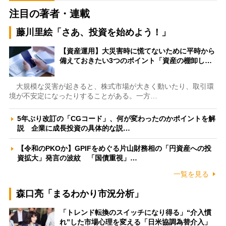
注目の著者・連載
藤川里絵「さあ、投資を始めよう！」
【資産運用】大災害時に慌てないために平時から
備えておきたい3つのポイント「資産の棚卸し…
大規模な災害が起きると、株式市場が大きく動いたり、取引環
境が不安定になったりすることがある。一方…
5年ぶり改訂の「CGコード」、何が変わったのかポイントを解
説 企業に成長投資の具体的な説…
【令和のPKOか】GPIFをめぐる片山財務相の「円資産への投
資拡大」発言の波紋 「国債重視」…
一覧を見る
森口亮「まるわかり市況分析」
「トレンド転換のスイッチになり得る」“介入慣
れ”した市場心理を変える「日米協調為替介入」