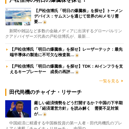
【戸松信博氏「明日の爆騰株」を探せ】トーメン
デバイス：サムスンを通じて世界のAIメモリ需
要…
新聞や雑誌など多数の金融メディアに出演するグローバルリン
クアドバイザーズ代表の戸松信博氏が、最新…
【戸松信博氏「明日の爆騰株」を探せ】レーザーテック：最先
端半導体の製造に不可欠な検査装…
【戸松信博氏「明日の爆騰株」を探せ】TDK：AIインフラを支
えるキープレーヤー 成長の再評…
一覧を見る
田代尚機のチャイナ・リサーチ
厳しい経済情勢をどう打開するか？中国の下半期
の「経済運営方針」を読み解く 需要不足対策
が…
中国経済に精通する中国株投資の第一人者・田代尚機氏のプレ
ミアム連載「チャイナ・リサーチ」。中国の…