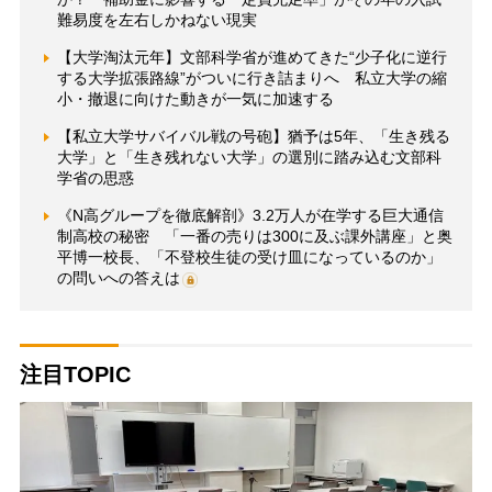
難易度を左右しかねない現実
【大学淘汰元年】文部科学省が進めてきた“少子化に逆行
する大学拡張路線”がついに行き詰まりへ 私立大学の縮
小・撤退に向けた動きが一気に加速する
【私立大学サバイバル戦の号砲】猶予は5年、「生き残る
大学」と「生き残れない大学」の選別に踏み込む文部科
学省の思惑
《N高グループを徹底解剖》3.2万人が在学する巨大通信
制高校の秘密 「一番の売りは300に及ぶ課外講座」と奥
平博一校長、「不登校生徒の受け皿になっているのか」
の問いへの答えは
注目TOPIC