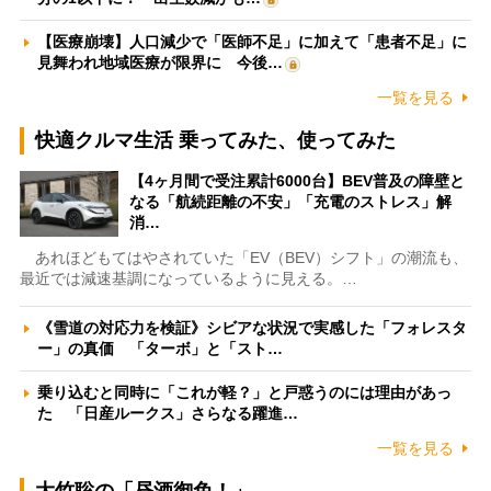
【医療崩壊】人口減少で「医師不足」に加えて「患者不足」に
見舞われ地域医療が限界に 今後…
一覧を見る
快適クルマ生活 乗ってみた、使ってみた
【4ヶ月間で受注累計6000台】BEV普及の障壁と
なる「航続距離の不安」「充電のストレス」解
消…
あれほどもてはやされていた「EV（BEV）シフト」の潮流も、
最近では減速基調になっているように見える。…
《雪道の対応力を検証》シビアな状況で実感した「フォレスタ
ー」の真価 「ターボ」と「スト…
乗り込むと同時に「これが軽？」と戸惑うのには理由があっ
た 「日産ルークス」さらなる躍進…
一覧を見る
大竹聡の「昼酒御免！」