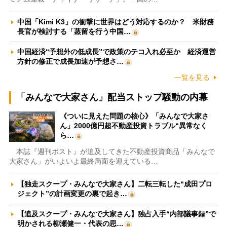
中国「Kimi K3」の衝撃に世界はどう対応するのか？ 米財務
長官が検討する「蒸留を行う中国…
中国経済“予想外の低成長”で政策のテコ入れ必至か 経済運営
方針の修正で成長加速が予想さ…
一覧を見る
「みんなで大家さん」配当ストップ騒動の内幕
《ついに見えた問題の核心》「みんなで大家さ
ん」2000億円超不動産投資トラブル“異常なく
ら…
本誌『週刊ポスト』が追及してきた不動産投資商品「みんなで
大家さん」がいよいよ最終局面を迎えている…
【独走スクープ・みんなで大家さん】二転三転した“成田プロ
ジェクト”の計画変更の裏で起き…
【追及スクープ・みんなで大家さん】独占入手“内部議事録”で
明かされる柳瀬健一・代表の思…