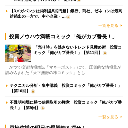
【3メガバンクは純利益5兆円超】銀行、商社、ゼネコンは最高
益続出の一方で、中小企業・…
一覧を見る
投資ノウハウ満載コミック「俺がカブ番長！」
「売り時」を逃さないトレンド見極め術 投資コ
ミック「俺がカブ番長！」【第11回】
かつて投資情報雑誌「マネーポスト」にて、圧倒的な情報量が
詰め込まれた「天下無敵の株コミック」とし…
テクニカル分析・集中講義 投資コミック「俺がカブ番長！」
【第10回】
不透明相場に勝つ信用取引の極意 投資コミック「俺がカブ番
長！」【第9回】
一覧を見る
戸松信博の明日の爆騰株を探せ！