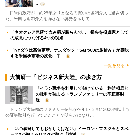
…
日米両政府が、約28年ぶりとなる円買いの協調介入に踏み切っ
た。米国も追加介入を辞さない姿勢を示して…
「キオクシア急落で含み損が膨らんで…」損失を投資家として
の成長につなげる4つの視点 …
「NYダウは高値更新、ナスダック・S&P500は足踏み」が意味
する米国株市場の変化 半…
一覧を見る
大前研一「ビジネス新大陸」の歩き方
「イラン戦争を利用して儲けている」利益相反と
の批判が強まるトランプファミリーの不正蓄財
疑…
トランプ大統領のファミリー信託が今年1～3月に3000回以上も
の証券取引を行っていたことが明らかになり…
「いつ暴発してもおかしくはない」イーロン・マスク氏とスペ
ースXが抱えるリスクの数々「絶対…