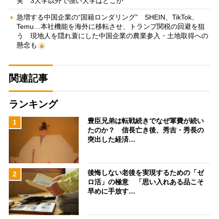
実 3大学以外で強い大学はどこか
急増する中国企業の“国籍ロンダリング” SHEIN、TikTok、
Temu…本社機能を海外に移転させ、トランプ関税の回避を狙
う 現地人を隠れ蓑にした中国企業の農業参入・土地取得への
懸念も
関連記事
ランキング
豊臣兄弟は転戦続きでなぜ軍費が続い
1
たのか？ 信長亡き後、秀吉・秀長の
突出した経済…
後悔しない老後を実現するための「ゼ
2
ロ活」の極意 「思い入れある品こそ
早めに手放す…