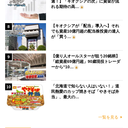
選！】「キオクシアの次」に資金が流
れる期待の高…
【キオクシアが「配当」導入へ】それ
8
でも資産10億円超の配当株投資の達人
が「買う…
【億り人オールスターが狙う20銘柄】
9
「総資産69億円超」90歳現役トレーダ
ーから“10…
「北海道で知らない人はいない！」道
10
民熱愛のカップ焼きそば「やきそば弁
当」、最大の…
一覧を見る