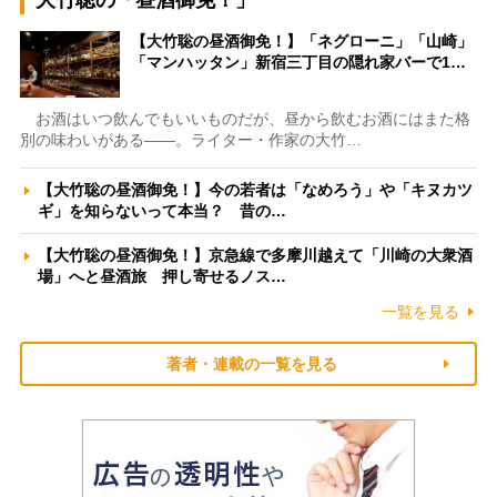
【大竹聡の昼酒御免！】「ネグローニ」「山崎」
「マンハッタン」新宿三丁目の隠れ家バーで1…
お酒はいつ飲んでもいいものだが、昼から飲むお酒にはまた格
別の味わいがある――。ライター・作家の大竹…
【大竹聡の昼酒御免！】今の若者は「なめろう」や「キヌカツ
ギ」を知らないって本当？ 昔の…
【大竹聡の昼酒御免！】京急線で多摩川越えて「川崎の大衆酒
場」へと昼酒旅 押し寄せるノス…
一覧を見る
著者・連載の一覧を見る