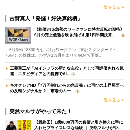
一覧を見る
古賀真人「発掘！好決算銘柄」
《株価34％急落のワークマンに特大反転の期待》
6月の売上低迷を吹き飛ばす第1四半期決算、…
6月3日に8330円をつけたワークマン（東証スタンダード・
7564）の株価は、わずか1カ月あまりで約34％下落…
三菱重工が「AIインフラの新たな主役」として再評価される気
運 エヌビディアとの提携でAI…
キオクシアHD「7万円割れからの急反発」は再びの上昇局面へ
の反転シグナルか？ 市場のムー…
一覧を見る
突然マルサがやって来た！
【最終回】1億6000万円の負債と引き換えに手に
入れたプライスレスな経験 ｜ 突然マルサがや…