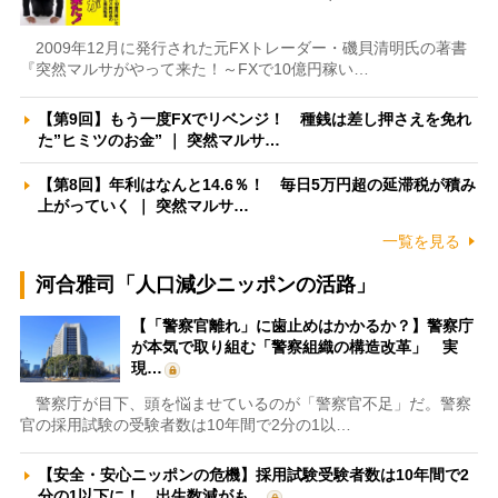
2009年12月に発行された元FXトレーダー・磯貝清明氏の著書
『突然マルサがやって来た！～FXで10億円稼い…
【第9回】もう一度FXでリベンジ！ 種銭は差し押さえを免れ
た”ヒミツのお金” ｜ 突然マルサ…
【第8回】年利はなんと14.6％！ 毎日5万円超の延滞税が積み
上がっていく ｜ 突然マルサ…
一覧を見る
河合雅司「人口減少ニッポンの活路」
【「警察官離れ」に歯止めはかかるか？】警察庁
が本気で取り組む「警察組織の構造改革」 実
現…
警察庁が目下、頭を悩ませているのが「警察官不足」だ。警察
官の採用試験の受験者数は10年間で2分の1以…
【安全・安心ニッポンの危機】採用試験受験者数は10年間で2
分の1以下に！ 出生数減がも…