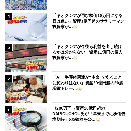
「キオクシアが再び株価10万円になる
4
日は遠い」資産3億円超のサラリーマン
投資家が…
「キオクシアが今後も利益を出し続け
5
るかは分からない」資産11億円の個人
投資家が…
「AI・半導体関連が“本命”であること
6
に変わりはない」資産20億円超の90歳
現役トレー…
《200万円→資産10億円超の
7
DAIBOUCHOU氏が「年末までに株価倍
増期待」の5銘柄を公…