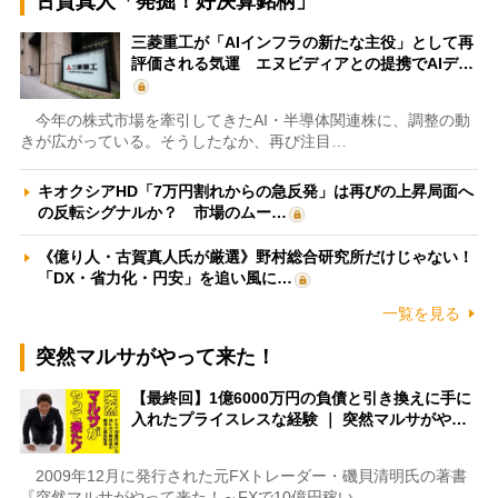
古賀真人「発掘！好決算銘柄」
三菱重工が「AIインフラの新たな主役」として再
評価される気運 エヌビディアとの提携でAIデ…
今年の株式市場を牽引してきたAI・半導体関連株に、調整の動
きが広がっている。そうしたなか、再び注目…
キオクシアHD「7万円割れからの急反発」は再びの上昇局面へ
の反転シグナルか？ 市場のムー…
《億り人・古賀真人氏が厳選》野村総合研究所だけじゃない！
「DX・省力化・円安」を追い風に…
一覧を見る
突然マルサがやって来た！
【最終回】1億6000万円の負債と引き換えに手に
入れたプライスレスな経験 ｜ 突然マルサがや…
2009年12月に発行された元FXトレーダー・磯貝清明氏の著書
『突然マルサがやって来た！～FXで10億円稼い…