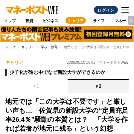
ログイン
トップ
投資
ビジネス
キャリア
ライフ
マネー
トップ
キャリア
学校・教育
地元では「この大学は不要です」と厳しい声も…
キャリア
2026.05.10 16:02
マネーポストWEB
少子化が進む中でなぜ新設大学ができるのか
1
2
＃
＃
地元では「この大学は不要です」と厳し
い声も… 佐賀県の新設大学の“定員充足
率26.4％”騒動の本質とは？ 「大学を作
れば若者が地元に残る」という幻想