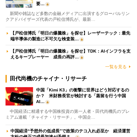
要…
新聞や雑誌など多数の金融メディアに出演するグローバルリン
クアドバイザーズ代表の戸松信博氏が、最新…
【戸松信博氏「明日の爆騰株」を探せ】レーザーテック：最先
端半導体の製造に不可欠な検査装…
【戸松信博氏「明日の爆騰株」を探せ】TDK：AIインフラを支
えるキープレーヤー 成長の再評…
一覧を見る
田代尚機のチャイナ・リサーチ
中国「Kimi K3」の衝撃に世界はどう対応するの
か？ 米財務長官が検討する「蒸留を行う中国
AI…
中国経済に精通する中国株投資の第一人者・田代尚機氏のプレ
ミアム連載「チャイナ・リサーチ」。中国企…
中国経済“予想外の低成長”で政策のテコ入れ必至か 経済運営
方針の修正で成長加速が予想さ…