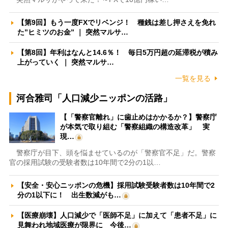
【第9回】もう一度FXでリベンジ！ 種銭は差し押さえを免れ
た”ヒミツのお金” ｜ 突然マルサ…
【第8回】年利はなんと14.6％！ 毎日5万円超の延滞税が積み
上がっていく ｜ 突然マルサ…
一覧を見る
河合雅司「人口減少ニッポンの活路」
【「警察官離れ」に歯止めはかかるか？】警察庁
が本気で取り組む「警察組織の構造改革」 実
現…
警察庁が目下、頭を悩ませているのが「警察官不足」だ。警察
官の採用試験の受験者数は10年間で2分の1以…
【安全・安心ニッポンの危機】採用試験受験者数は10年間で2
分の1以下に！ 出生数減がも…
【医療崩壊】人口減少で「医師不足」に加えて「患者不足」に
見舞われ地域医療が限界に 今後…