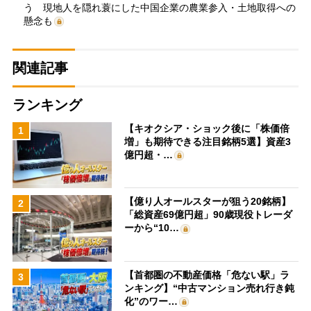
う 現地人を隠れ蓑にした中国企業の農業参入・土地取得への
懸念も
関連記事
ランキング
【キオクシア・ショック後に「株価倍
1
増」も期待できる注目銘柄5選】資産3
億円超・…
【億り人オールスターが狙う20銘柄】
2
「総資産69億円超」90歳現役トレーダ
ーから“10…
【首都圏の不動産価格「危ない駅」ラ
3
ンキング】“中古マンション売れ行き鈍
化”のワー…