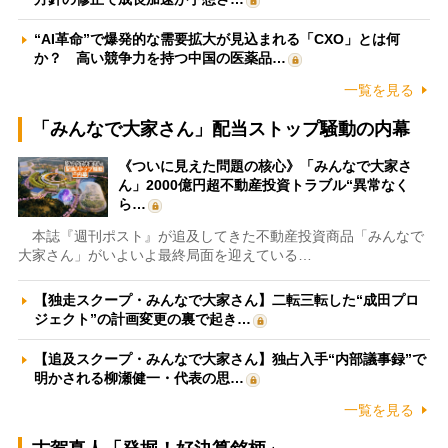
“AI革命”で爆発的な需要拡大が見込まれる「CXO」とは何
か？ 高い競争力を持つ中国の医薬品…
一覧を見る
「みんなで大家さん」配当ストップ騒動の内幕
《ついに見えた問題の核心》「みんなで大家さ
ん」2000億円超不動産投資トラブル“異常なく
ら…
本誌『週刊ポスト』が追及してきた不動産投資商品「みんなで
大家さん」がいよいよ最終局面を迎えている…
【独走スクープ・みんなで大家さん】二転三転した“成田プロ
ジェクト”の計画変更の裏で起き…
【追及スクープ・みんなで大家さん】独占入手“内部議事録”で
明かされる柳瀬健一・代表の思…
一覧を見る