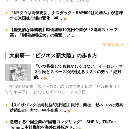
「NYダウは高値更新、ナスダック・S&P500は足踏み」が意味
する米国株市場の変化 半…
【歴史的な爆騰劇】時価総額10兆円企業が「2連続ストップ
高」「制限値幅拡大」の衝撃 フ…
一覧を見る
大前研一「ビジネス新大陸」の歩き方
「いつ暴発してもおかしくはない」イーロン・マ
スク氏とスペースXが抱えるリスクの数々「絶対
的…
宇宙開発企業「スペースX」の上場で史上初の「兆万長者（ト
リリオネア）」となったイーロン・マスク氏。…
【3メガバンクは純利益5兆円超】銀行、商社、ゼネコンは最高
益続出の一方で、中小企業・…
急増する中国企業の“国籍ロンダリング” SHEIN、TikTok、
Temu…本社機能を海外に移転させ…