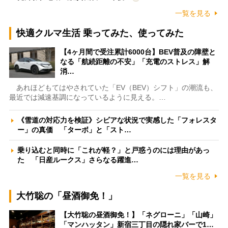
一覧を見る
快適クルマ生活 乗ってみた、使ってみた
【4ヶ月間で受注累計6000台】BEV普及の障壁と
なる「航続距離の不安」「充電のストレス」解
消…
あれほどもてはやされていた「EV（BEV）シフト」の潮流も、
最近では減速基調になっているように見える。…
《雪道の対応力を検証》シビアな状況で実感した「フォレスタ
ー」の真価 「ターボ」と「スト…
乗り込むと同時に「これが軽？」と戸惑うのには理由があっ
た 「日産ルークス」さらなる躍進…
一覧を見る
大竹聡の「昼酒御免！」
【大竹聡の昼酒御免！】「ネグローニ」「山崎」
「マンハッタン」新宿三丁目の隠れ家バーで1…