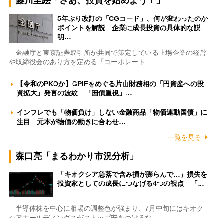
藤川里絵「さあ、投資を始めよう！」
5年ぶり改訂の「CGコード」、何が変わったのか
ポイントを解説 企業に成長投資の具体的な説
明…
金融庁と東京証券取引所が共同で策定している上場企業の経営
や取締役会のあり方を定める「コーポレート…
【令和のPKOか】GPIFをめぐる片山財務相の「円資産への投
資拡大」発言の波紋 「国債重視」…
インフレでも「物価負け」しない金融商品「物価連動国債」に
注目 元本が物価の動きに合わせ…
一覧を見る
森口亮「まるわかり市況分析」
「キオクシア急落で含み損が膨らんで…」損失を
投資家としての成長につなげる4つの視点 「…
半導体株を中心に相場の調整色が強まり、7月中旬にはキオク
シアホールディングスがストップ安をつけるな…