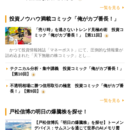
一覧を見る
投資ノウハウ満載コミック「俺がカブ番長！」
「売り時」を逃さないトレンド見極め術 投資コ
ミック「俺がカブ番長！」【第11回】
かつて投資情報雑誌「マネーポスト」にて、圧倒的な情報量が
詰め込まれた「天下無敵の株コミック」とし…
テクニカル分析・集中講義 投資コミック「俺がカブ番長！」
【第10回】
不透明相場に勝つ信用取引の極意 投資コミック「俺がカブ番
長！」【第9回】
一覧を見る
戸松信博の明日の爆騰株を探せ！
【戸松信博氏「明日の爆騰株」を探せ】トーメン
デバイス：サムスンを通じて世界のAIメモリ需