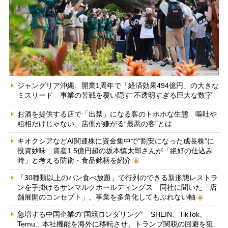
ジャングリア沖縄、開業1周年で「経済効果494億円」の大きな
ミスリード 事業の苦戦を覆い隠す“不透明すぎる巨大な数字”
お酒を提供する店で「出禁」になる客のトホホな生態 嘔吐や
粗相だけじゃない、店側が嫌がる“最悪の客”とは
キオクシアなどAI関連株に資金集中で“割安になった成長株”に
投資妙味 資産1.5億円超の坂本慎太郎さんが「絶好の仕込み
時」と考える防衛・食品銘柄を紹介
「30種類以上のパン食べ放題」で行列のできる新形態レストラ
ンを手掛けるサンマルクホールディングス 同社に聞いた「店
舗展開のコンセプト」、事業を多角化してもぶれない軸
急増する中国企業の“国籍ロンダリング” SHEIN、TikTok、
Temu…本社機能を海外に移転させ、トランプ関税の回避を狙