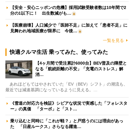
【安全・安心ニッポンの危機】採用試験受験者数は10年間で2
分の1以下に！ 出生数減がも…
【医療崩壊】人口減少で「医師不足」に加えて「患者不足」に
見舞われ地域医療が限界に 今後…
一覧を見る
快適クルマ生活 乗ってみた、使ってみた
【4ヶ月間で受注累計6000台】BEV普及の障壁と
なる「航続距離の不安」「充電のストレス」解
消…
あれほどもてはやされていた「EV（BEV）シフト」の潮流も、
最近では減速基調になっているように見える。…
《雪道の対応力を検証》シビアな状況で実感した「フォレスタ
ー」の真価 「ターボ」と「スト…
乗り込むと同時に「これが軽？」と戸惑うのには理由があっ
た 「日産ルークス」さらなる躍進…