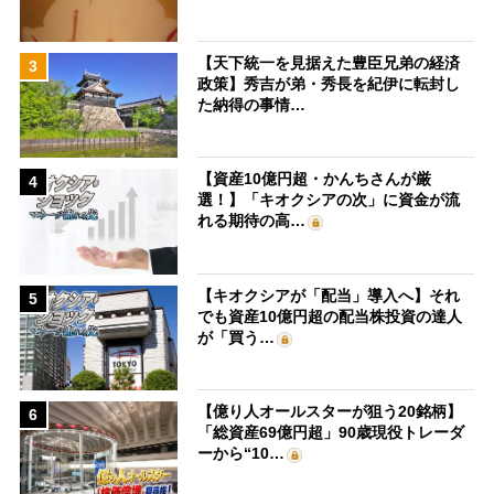
【天下統一を見据えた豊臣兄弟の経済
3
政策】秀吉が弟・秀長を紀伊に転封し
た納得の事情…
【資産10億円超・かんちさんが厳
4
選！】「キオクシアの次」に資金が流
れる期待の高…
【キオクシアが「配当」導入へ】それ
5
でも資産10億円超の配当株投資の達人
が「買う…
【億り人オールスターが狙う20銘柄】
6
「総資産69億円超」90歳現役トレーダ
ーから“10…