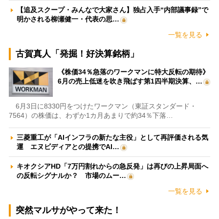
【追及スクープ・みんなで大家さん】独占入手“内部議事録”で
明かされる柳瀬健一・代表の思…
一覧を見る
古賀真人「発掘！好決算銘柄」
《株価34％急落のワークマンに特大反転の期待》
6月の売上低迷を吹き飛ばす第1四半期決算、…
6月3日に8330円をつけたワークマン（東証スタンダード・
7564）の株価は、わずか1カ月あまりで約34％下落…
三菱重工が「AIインフラの新たな主役」として再評価される気
運 エヌビディアとの提携でAI…
キオクシアHD「7万円割れからの急反発」は再びの上昇局面へ
の反転シグナルか？ 市場のムー…
一覧を見る
突然マルサがやって来た！