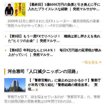
【最終回】1億6000万円の負債と引き換えに手に
入れたプライスレスな経験 ｜ 突然マルサがや…
2009年12月に発行された元FXトレーダー・磯貝清明氏の著書
『突然マルサがやって来た！～FXで10億円稼い…
【第9回】もう一度FXでリベンジ！ 種銭は差し押さえを免れ
た”ヒミツのお金” ｜ 突然マルサ…
【第8回】年利はなんと14.6％！ 毎日5万円超の延滞税が積み
上がっていく ｜ 突然マルサ…
一覧を見る
河合雅司「人口減少ニッポンの活路」
【「警察官離れ」に歯止めはかかるか？】警察庁
が本気で取り組む「警察組織の構造改革」 実
現…
警察庁が目下、頭を悩ませているのが「警察官不足」だ。警察
官の採用試験の受験者数は10年間で2分の1以…