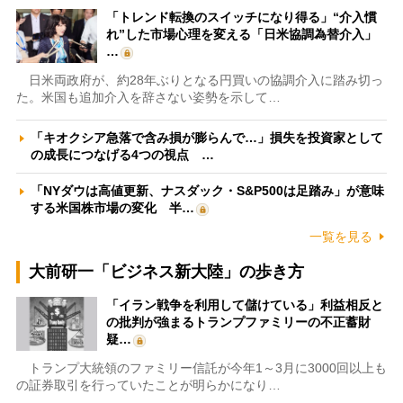
「トレンド転換のスイッチになり得る」“介入慣
れ”した市場心理を変える「日米協調為替介入」
…
日米両政府が、約28年ぶりとなる円買いの協調介入に踏み切っ
た。米国も追加介入を辞さない姿勢を示して…
「キオクシア急落で含み損が膨らんで…」損失を投資家として
の成長につなげる4つの視点 …
「NYダウは高値更新、ナスダック・S&P500は足踏み」が意味
する米国株市場の変化 半…
一覧を見る
大前研一「ビジネス新大陸」の歩き方
「イラン戦争を利用して儲けている」利益相反と
の批判が強まるトランプファミリーの不正蓄財
疑…
トランプ大統領のファミリー信託が今年1～3月に3000回以上も
の証券取引を行っていたことが明らかになり…