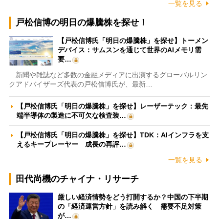
一覧を見る
戸松信博の明日の爆騰株を探せ！
【戸松信博氏「明日の爆騰株」を探せ】トーメン
デバイス：サムスンを通じて世界のAIメモリ需
要…
新聞や雑誌など多数の金融メディアに出演するグローバルリン
クアドバイザーズ代表の戸松信博氏が、最新…
【戸松信博氏「明日の爆騰株」を探せ】レーザーテック：最先
端半導体の製造に不可欠な検査装…
【戸松信博氏「明日の爆騰株」を探せ】TDK：AIインフラを支
えるキープレーヤー 成長の再評…
一覧を見る
田代尚機のチャイナ・リサーチ
厳しい経済情勢をどう打開するか？中国の下半期
の「経済運営方針」を読み解く 需要不足対策
が…