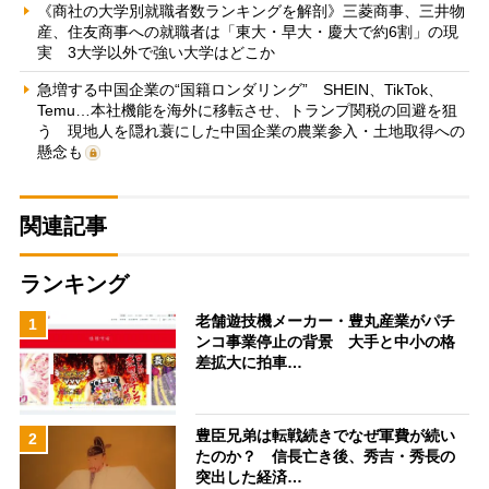
《商社の大学別就職者数ランキングを解剖》三菱商事、三井物
産、住友商事への就職者は「東大・早大・慶大で約6割」の現
実 3大学以外で強い大学はどこか
急増する中国企業の“国籍ロンダリング” SHEIN、TikTok、
Temu…本社機能を海外に移転させ、トランプ関税の回避を狙
う 現地人を隠れ蓑にした中国企業の農業参入・土地取得への
懸念も
関連記事
ランキング
老舗遊技機メーカー・豊丸産業がパチ
1
ンコ事業停止の背景 大手と中小の格
差拡大に拍車…
豊臣兄弟は転戦続きでなぜ軍費が続い
2
たのか？ 信長亡き後、秀吉・秀長の
突出した経済…