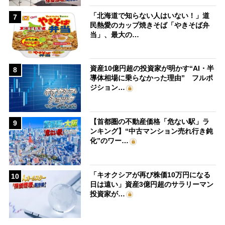
「北海道で知らない人はいない！」道
7
民熱愛のカップ焼きそば「やきそば弁
当」、最大の…
資産10億円超の投資家が明かす“AI・半
8
導体相場に乗らなかった理由” フルポ
ジション…
【首都圏の不動産価格「危ない駅」ラ
9
ンキング】“中古マンション売れ行き鈍
化”のワー…
「キオクシアが再び株価10万円になる
10
日は遠い」資産3億円超のサラリーマン
投資家が…