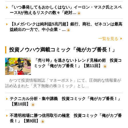
「いつ暴発してもおかしくはない」イーロン・マスク氏とスペ
ースXが抱えるリスクの数々「絶対…
【3メガバンクは純利益5兆円超】銀行、商社、ゼネコンは最高
益続出の一方で、中小企業・…
一覧を見る
投資ノウハウ満載コミック「俺がカブ番長！」
「売り時」を逃さないトレンド見極め術 投資コ
ミック「俺がカブ番長！」【第11回】
かつて投資情報雑誌「マネーポスト」にて、圧倒的な情報量が
詰め込まれた「天下無敵の株コミック」とし…
テクニカル分析・集中講義 投資コミック「俺がカブ番長！」
【第10回】
不透明相場に勝つ信用取引の極意 投資コミック「俺がカブ番
長！」【第9回】