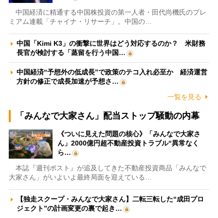
中国経済に精通する中国株投資の第一人者・田代尚機氏のプレ
ミアム連載「チャイナ・リサーチ」。中国の…
中国「Kimi K3」の衝撃に世界はどう対応するのか？ 米財務
長官が検討する「蒸留を行う中国…
中国経済“予想外の低成長”で政策のテコ入れ必至か 経済運営
方針の修正で成長加速が予想さ…
一覧を見る
「みんなで大家さん」配当ストップ騒動の内幕
《ついに見えた問題の核心》「みんなで大家さ
ん」2000億円超不動産投資トラブル“異常なく
ら…
本誌『週刊ポスト』が追及してきた不動産投資商品「みんなで
大家さん」がいよいよ最終局面を迎えている…
【独走スクープ・みんなで大家さん】二転三転した“成田プロ
ジェクト”の計画変更の裏で起き…