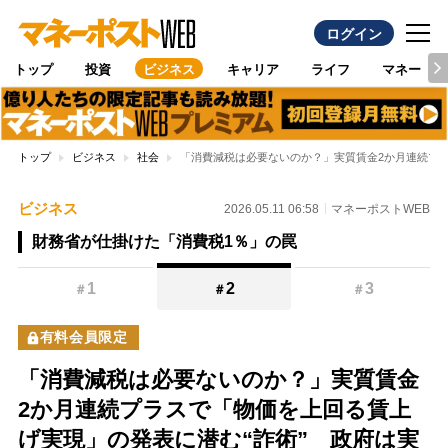
ログイン
トップ
投資
ビジネス
キャリア
ライフ
マネー
トップ
ビジネス
社会
「消費減税は必要ないのか？」実質賃金2か月連続プ
ビジネス
2026.05.11 06:58
マネーポストWEB
財務省が仕掛けた「消費税1％」の罠
1
2
3
＃
＃
＃
有料会員限定
「消費減税は必要ないのか？」実質賃金
2か月連続プラスで「物価を上回る賃上
げ実現」の発表に潜む“詐術” 政府は実