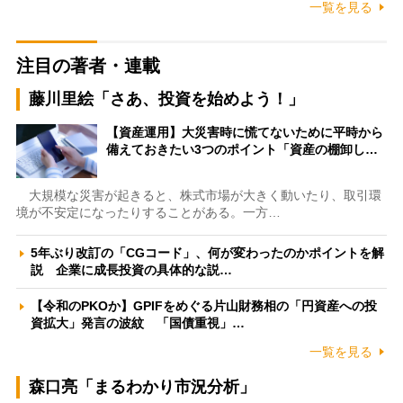
一覧を見る
注目の著者・連載
藤川里絵「さあ、投資を始めよう！」
【資産運用】大災害時に慌てないために平時から
備えておきたい3つのポイント「資産の棚卸し…
大規模な災害が起きると、株式市場が大きく動いたり、取引環
境が不安定になったりすることがある。一方…
5年ぶり改訂の「CGコード」、何が変わったのかポイントを解
説 企業に成長投資の具体的な説…
【令和のPKOか】GPIFをめぐる片山財務相の「円資産への投
資拡大」発言の波紋 「国債重視」…
一覧を見る
森口亮「まるわかり市況分析」