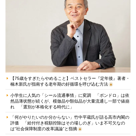
【75歳をすぎたらやめること】ベストセラー『定年後』著者・
楠木新氏が指南する老年期の好循環を呼び込む方法
小学生に人気の「シール流通事情」に変調 「ボンドロ」は依
然品薄状態が続くが、模倣品や類似品が大量流通し一部で値崩
れ 「選別が本格化する時代に」
「何がやりたいのか分からない」竹中平蔵氏が語る高市内閣の
評価 「給付付き税額控除はその場しのぎ」いま不可欠なの
は“社会保障制度の改革議論”と指摘