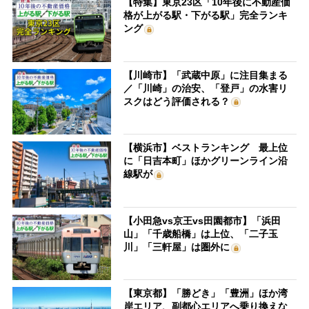
【特集】東京23区「10年後に不動産価
格が上がる駅・下がる駅」完全ランキ
ング
【川崎市】「武蔵中原」に注目集まる
／「川崎」の治安、「登戸」の水害リ
スクはどう評価される？
【横浜市】ベストランキング 最上位
に「日吉本町」ほかグリーンライン沿
線駅が
【小田急vs京王vs田園都市】「浜田
山」「千歳船橋」は上位、「二子玉
川」「三軒屋」は圏外に
【東京都】「勝どき」「豊洲」ほか湾
岸エリア、副都心エリアへ乗り換えな