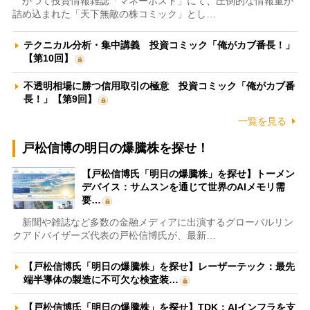
かつて投資情報雑誌「マネーポスト」にて、圧倒的な情報量が
詰め込まれた「天下無敵の株コミック」とし…
テクニカル分析・集中講義 投資コミック「俺がカブ番長！」
【第10回】
不透明相場に勝つ信用取引の極意 投資コミック「俺がカブ番
長！」【第9回】
一覧を見る
戸松信博の明日の爆騰株を探せ！
【戸松信博氏「明日の爆騰株」を探せ】トーメン
デバイス：サムスンを通じて世界のAIメモリ需
要…
新聞や雑誌など多数の金融メディアに出演するグローバルリン
クアドバイザーズ代表の戸松信博氏が、最新…
【戸松信博氏「明日の爆騰株」を探せ】レーザーテック：最先
端半導体の製造に不可欠な検査装…
【戸松信博氏「明日の爆騰株」を探せ】TDK：AIインフラを支