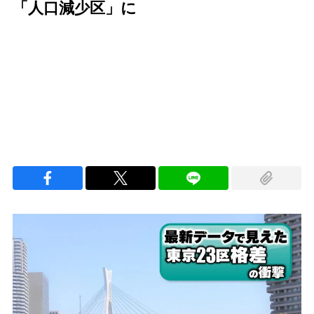
「人口減少区」に
Loaded
:
100.00%
/
Unmute