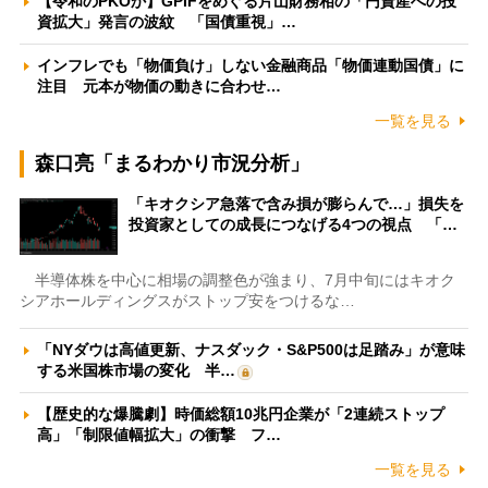
【令和のPKOか】GPIFをめぐる片山財務相の「円資産への投
資拡大」発言の波紋 「国債重視」…
インフレでも「物価負け」しない金融商品「物価連動国債」に
注目 元本が物価の動きに合わせ…
一覧を見る
森口亮「まるわかり市況分析」
「キオクシア急落で含み損が膨らんで…」損失を
投資家としての成長につなげる4つの視点 「…
半導体株を中心に相場の調整色が強まり、7月中旬にはキオク
シアホールディングスがストップ安をつけるな…
「NYダウは高値更新、ナスダック・S&P500は足踏み」が意味
する米国株市場の変化 半…
【歴史的な爆騰劇】時価総額10兆円企業が「2連続ストップ
高」「制限値幅拡大」の衝撃 フ…
一覧を見る