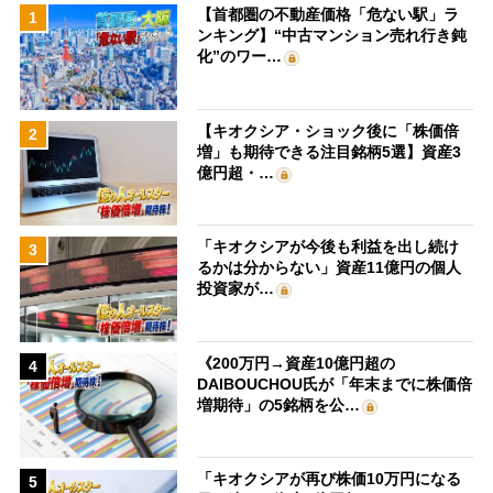
【首都圏の不動産価格「危ない駅」ラ
1
ンキング】“中古マンション売れ行き鈍
化”のワー…
【キオクシア・ショック後に「株価倍
2
増」も期待できる注目銘柄5選】資産3
億円超・…
「キオクシアが今後も利益を出し続け
3
るかは分からない」資産11億円の個人
投資家が…
《200万円→資産10億円超の
4
DAIBOUCHOU氏が「年末までに株価倍
増期待」の5銘柄を公…
「キオクシアが再び株価10万円になる
5