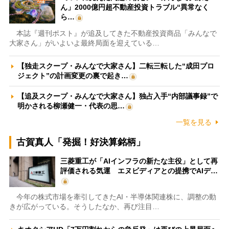
ん」2000億円超不動産投資トラブル“異常なく
ら…
本誌『週刊ポスト』が追及してきた不動産投資商品「みんなで
大家さん」がいよいよ最終局面を迎えている…
【独走スクープ・みんなで大家さん】二転三転した“成田プロ
ジェクト”の計画変更の裏で起き…
【追及スクープ・みんなで大家さん】独占入手“内部議事録”で
明かされる柳瀬健一・代表の思…
一覧を見る
古賀真人「発掘！好決算銘柄」
三菱重工が「AIインフラの新たな主役」として再
評価される気運 エヌビディアとの提携でAIデ…
今年の株式市場を牽引してきたAI・半導体関連株に、調整の動
きが広がっている。そうしたなか、再び注目…