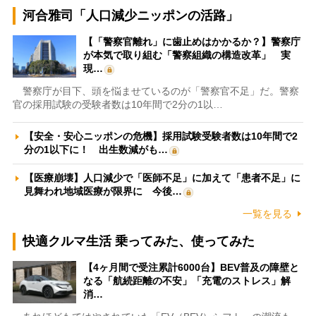
河合雅司「人口減少ニッポンの活路」
【「警察官離れ」に歯止めはかかるか？】警察庁
が本気で取り組む「警察組織の構造改革」 実
現…
警察庁が目下、頭を悩ませているのが「警察官不足」だ。警察
官の採用試験の受験者数は10年間で2分の1以…
【安全・安心ニッポンの危機】採用試験受験者数は10年間で2
分の1以下に！ 出生数減がも…
【医療崩壊】人口減少で「医師不足」に加えて「患者不足」に
見舞われ地域医療が限界に 今後…
一覧を見る
快適クルマ生活 乗ってみた、使ってみた
【4ヶ月間で受注累計6000台】BEV普及の障壁と
なる「航続距離の不安」「充電のストレス」解
消…