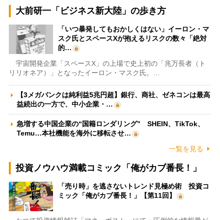
大前研一「ビジネス新大陸」の歩き方
「いつ暴発してもおかしくはない」イーロン・マ
スク氏とスペースXが抱えるリスクの数々「絶対
的…
宇宙開発企業「スペースX」の上場で史上初の「兆万長者（ト
リリオネア）」となったイーロン・マスク氏。…
【3メガバンクは純利益5兆円超】銀行、商社、ゼネコンは最高
益続出の一方で、中小企業・…
急増する中国企業の“国籍ロンダリング” SHEIN、TikTok、
Temu…本社機能を海外に移転させ…
一覧を見る
投資ノウハウ満載コミック「俺がカブ番長！」
「売り時」を逃さないトレンド見極め術 投資コ
ミック「俺がカブ番長！」【第11回】