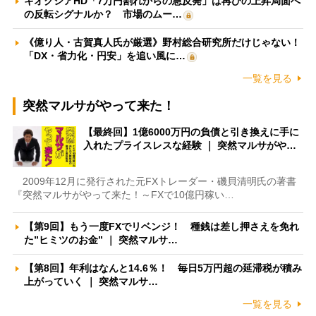
キオクシアHD「7万円割れからの急反発」は再びの上昇局面へ
の反転シグナルか？ 市場のムー…
《億り人・古賀真人氏が厳選》野村総合研究所だけじゃない！
「DX・省力化・円安」を追い風に…
一覧を見る
突然マルサがやって来た！
【最終回】1億6000万円の負債と引き換えに手に
入れたプライスレスな経験 ｜ 突然マルサがや…
2009年12月に発行された元FXトレーダー・磯貝清明氏の著書
『突然マルサがやって来た！～FXで10億円稼い…
【第9回】もう一度FXでリベンジ！ 種銭は差し押さえを免れ
た”ヒミツのお金” ｜ 突然マルサ…
【第8回】年利はなんと14.6％！ 毎日5万円超の延滞税が積み
上がっていく ｜ 突然マルサ…
一覧を見る