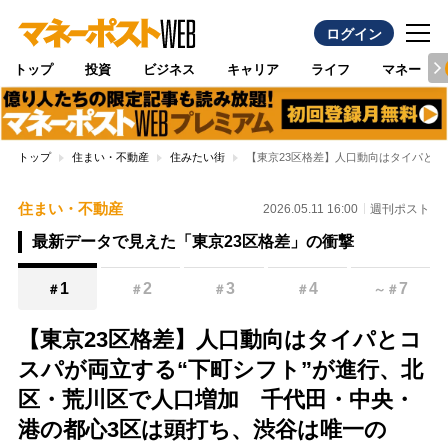
ログイン
トップ
投資
ビジネス
キャリア
ライフ
マネー
トップ
住まい・不動産
住みたい街
【東京23区格差】人口動向はタイパと
住まい・不動産
2026.05.11 16:00
週刊ポスト
最新データで見えた「東京23区格差」の衝撃
1
2
3
4
7
＃
＃
＃
＃
～
＃
【東京23区格差】人口動向はタイパとコ
スパが両立する“下町シフト”が進行、北
区・荒川区で人口増加 千代田・中央・
港の都心3区は頭打ち、渋谷は唯一の