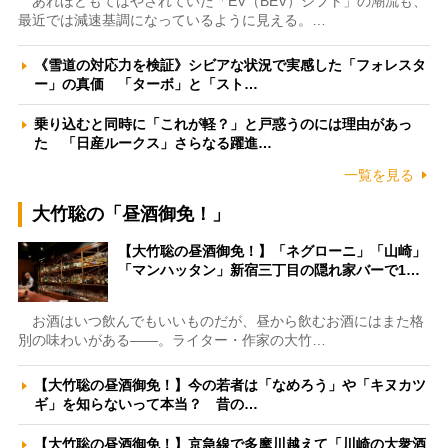
あれほどもてはやされていた「EV（BEV）シフト」の潮流も、
最近では減速基調になっているように見える。…
《雪道の対応力を検証》シビアな状況で実感した「フォレスタ
ー」の真価 「ターボ」と「スト…
乗り込むと同時に「これが軽？」と戸惑うのには理由があっ
た 「日産ルークス」さらなる躍進…
一覧を見る
大竹聡の「昼酒御免！」
【大竹聡の昼酒御免！】「ネグローニ」「山崎」
「マンハッタン」新宿三丁目の隠れ家バーで1…
お酒はいつ飲んでもいいものだが、昼から飲むお酒にはまた格
別の味わいがある――。ライター・作家の大竹…
【大竹聡の昼酒御免！】今の若者は「なめろう」や「キヌカツ
ギ」を知らないって本当？ 昔の…
【大竹聡の昼酒御免！】京急線で多摩川越えて「川崎の大衆酒