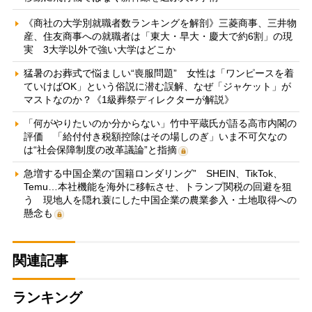
《商社の大学別就職者数ランキングを解剖》三菱商事、三井物
産、住友商事への就職者は「東大・早大・慶大で約6割」の現
実 3大学以外で強い大学はどこか
猛暑のお葬式で悩ましい“喪服問題” 女性は「ワンピースを着
ていけばOK」という俗説に潜む誤解、なぜ「ジャケット」が
マストなのか？《1級葬祭ディレクターが解説》
「何がやりたいのか分からない」竹中平蔵氏が語る高市内閣の
評価 「給付付き税額控除はその場しのぎ」いま不可欠なの
は“社会保障制度の改革議論”と指摘
急増する中国企業の“国籍ロンダリング” SHEIN、TikTok、
Temu…本社機能を海外に移転させ、トランプ関税の回避を狙
う 現地人を隠れ蓑にした中国企業の農業参入・土地取得への
懸念も
関連記事
ランキング