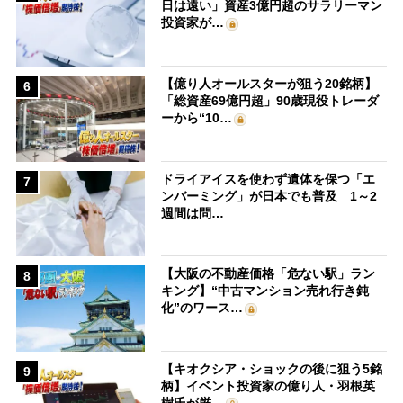
日は遠い」資産3億円超のサラリーマン
投資家が…
【億り人オールスターが狙う20銘柄】
6
「総資産69億円超」90歳現役トレーダ
ーから“10…
ドライアイスを使わず遺体を保つ「エ
7
ンバーミング」が日本でも普及 1～2
週間は問…
【大阪の不動産価格「危ない駅」ラン
8
キング】“中古マンション売れ行き鈍
化”のワース…
【キオクシア・ショックの後に狙う5銘
9
柄】イベント投資家の億り人・羽根英
樹氏が厳…