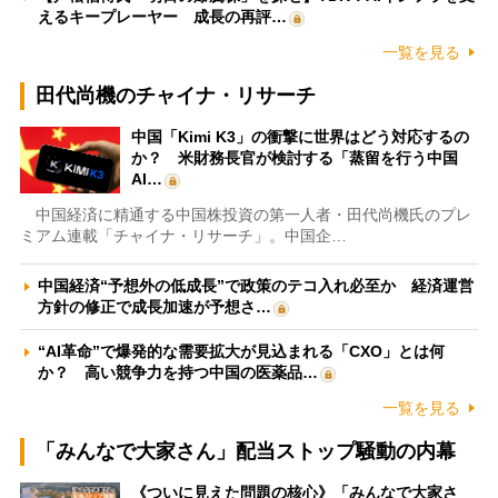
えるキープレーヤー 成長の再評…
一覧を見る
田代尚機のチャイナ・リサーチ
中国「Kimi K3」の衝撃に世界はどう対応するの
か？ 米財務長官が検討する「蒸留を行う中国
AI…
中国経済に精通する中国株投資の第一人者・田代尚機氏のプレ
ミアム連載「チャイナ・リサーチ」。中国企…
中国経済“予想外の低成長”で政策のテコ入れ必至か 経済運営
方針の修正で成長加速が予想さ…
“AI革命”で爆発的な需要拡大が見込まれる「CXO」とは何
か？ 高い競争力を持つ中国の医薬品…
一覧を見る
「みんなで大家さん」配当ストップ騒動の内幕
《ついに見えた問題の核心》「みんなで大家さ